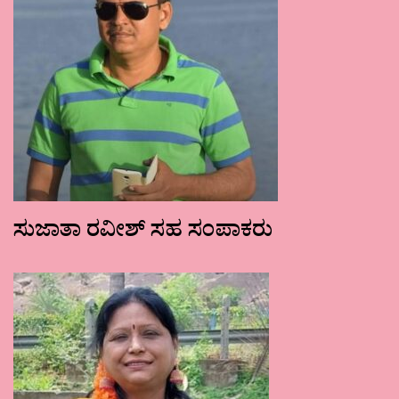
ಸುಜಾತಾ ರವೀಶ್ ಸಹ ಸಂಪಾಕರು