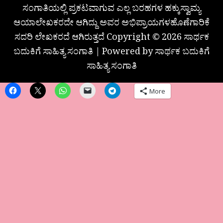
ಸಂಗಾತಿಯಲ್ಲಿ ಪ್ರಕಟವಾಗುವ ಎಲ್ಲ ಬರಹಗಳ ಹಕ್ಕುಸ್ವಾಮ್ಯ
ಆಯಾಲೇಖಕರದೇ ಆಗಿದ್ದು ಅವರ ಅಭಿಪ್ರಾಯಗಳಹೊಣೆಗಾರಿಕೆ
ಸದರಿ ಲೇಖಕರದೆ ಆಗಿರುತ್ತದೆ Copyright © 2026 ಸಾರ್ಥಕ
ಬದುಕಿಗೆ ಸಾಹಿತ್ಯ ಸಂಗಾತಿ | Powered by ಸಾರ್ಥಕ ಬದುಕಿಗೆ
ಸಾಹಿತ್ಯ ಸಂಗಾತಿ
More