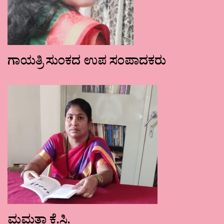
ಗಾಯತ್ರಿ ಸುಂಕದ ಉಪ ಸಂಪಾದಕರು
ಮಮತಾ ಕೆ.ಸಿ.