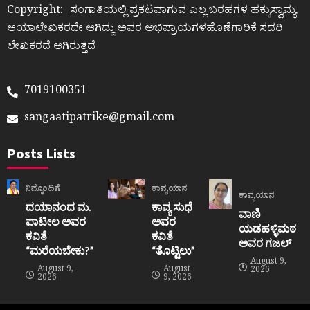
Copyright:- ಸಂಗಾತಿಯಲ್ಲಿ ಪ್ರಕಟವಾಗುವ ಎಲ್ಲ ಬರಹಗಳ ಹಕ್ಕುಸ್ವಾಮ್ಯ
ಆಯಾಲೇಖಕರದೇ ಆಗಿದ್ದು ಅವರ ಅಭಿಪ್ರಾಯಗಳಹೊಣೆಗಾರಿಕೆ ಸದರಿ
ಲೇಖಕರದೆ ಆಗಿರುತ್ತದೆ
7019100351
sangaatipatrike@gmail.com
Posts Lists
ನಿಮ್ಮೊಂದಿಗೆ
ಕಾವ್ಯಯಾನ
ಕಾವ್ಯಯಾನ
ದಯಾನಂದ ಮ.
ಕಾವ್ಯ ಸುಧೆ
ವಾಣಿ
ಪಾಟೀಲ ಅವರ
ಅವರ
ಯಡಹಳ್ಳಿಮಠ
ಕವಿತೆ
ಕವಿತೆ
ಅವರ ಗಜಲ್
“ಮರೆಯಬೇಕು?”
“ತೊಟ್ಟಿಲು”
August 9,
August 9,
August
2026
2026
9, 2026