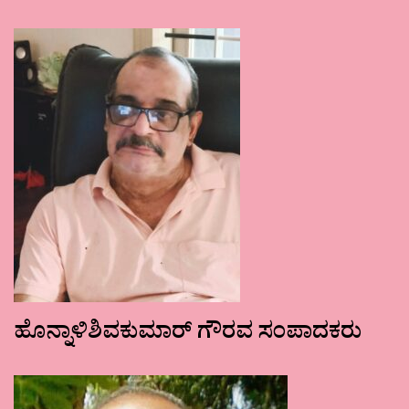
ಹೊನ್ನಾಳಿಶಿವಕುಮಾರ್ ಗೌರವ ಸಂಪಾದಕರು