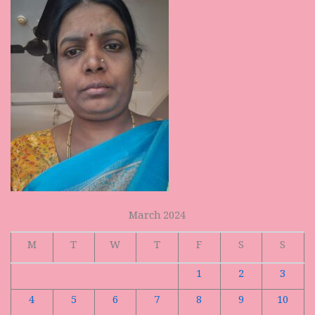
March 2024
M
T
W
T
F
S
S
1
2
3
4
5
6
7
8
9
10