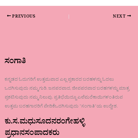
PREVIOUS
NEXT
ಸಂಗಾತಿ
ಕನ್ನಡದ ಓದುಗರಿಗೆ ಉತ್ತಮವಾದ ಎಲ್ಲ ಪ್ರಕಾರದ ಬರಹಳನ್ನು ಓದಲು
ಒದಗಿಸುವುದು ನಮ್ಮ ಗುರಿ. ಜನಪರವಾದ, ಜೀವಪರವಾದ ಬರಹಗಳನ್ನು ಮಾತ್ರ
ಪ್ರಕಟಿಸುವುದು ನಮ್ಮ ನಿಲುವು. ಪ್ರತಿಭೆಯಿದ್ದೂ ಎಲೆಮರೆಕಾಯಿಗಳಂತಿರುವ
ಉತ್ತಮ ಬರಹಗಾರರಿಗೆ ವೇದಿಕೆಒದಗಿಸುವುದು ʼಸಂಗಾತಿʼಯ ಉದ್ದೇಶ.
ಕು.ಸ.ಮಧುಸೂದನರಂಗೇಹಳ್ಳಿ
ಪ್ರಧಾನಸಂಪಾದಕರು