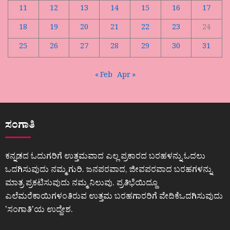
11
12
13
14
15
16
17
18
19
20
21
22
23
24
25
26
27
28
29
30
31
« Feb
Apr »
ಸಂಗಾತಿ
ಕನ್ನಡದ ಓದುಗರಿಗೆ ಉತ್ತಮವಾದ ಎಲ್ಲ ಪ್ರಕಾರದ ಬರಹಳನ್ನು ಓದಲು
ಒದಗಿಸುವುದು ನಮ್ಮ ಗುರಿ. ಜನಪರವಾದ, ಜೀವಪರವಾದ ಬರಹಗಳನ್ನು
ಮಾತ್ರ ಪ್ರಕಟಿಸುವುದು ನಮ್ಮ ನಿಲುವು. ಪ್ರತಿಭೆಯಿದ್ದೂ
ಎಲೆಮರೆಕಾಯಿಗಳಂತಿರುವ ಉತ್ತಮ ಬರಹಗಾರರಿಗೆ ವೇದಿಕೆಒದಗಿಸುವುದು
ʼಸಂಗಾತಿʼಯ ಉದ್ದೇಶ.