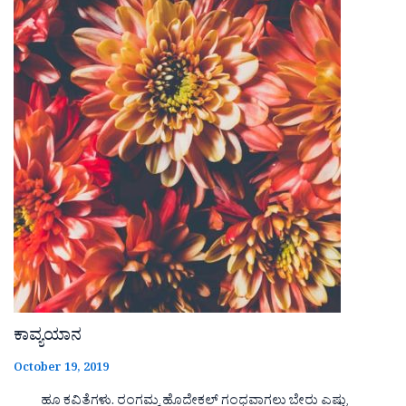
ಕಾವ್ಯಯಾನ
October 19, 2019
ಹೂ ಕವಿತೆಗಳು. ರಂಗಮ್ಮ ಹೊದೇಕಲ್ ಗಂಧವಾಗಲು ಬೇರು ಎಷ್ಟು