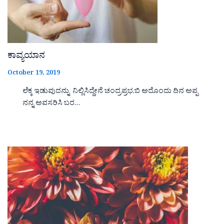
ಕಾವ್ಯಯಾನ
October 19, 2019
ಲೆಕ್ಕ ಇಡುವುದನ್ನು ನಿಲ್ಲಿಸಿದ್ದೇನೆ ಚಂದ್ರಪ್ರಭ.ಬಿ ಅದೊಂದು ದಿನ ಅಪ್ಪ
ನನ್ನ ಅವಸರಿಸಿ ಬರ…