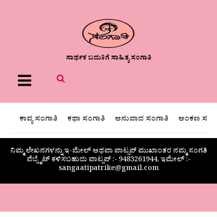
ಸಾರ್ಥಕ ಬದುಕಿಗೆ ಸಾಹಿತ್ಯ ಸಂಗಾತಿ
Menu
ಕಾವ್ಯ ಸಂಗಾತಿ
ಕಥಾ ಸಂಗಾತಿ
ಅನುವಾದ ಸಂಗಾತಿ
ಅಂಕಣ ಸಂಗಾ
ನಿಮ್ಮ ಲೇಖನಗಳನ್ನು ಇ-ಮೇಲ್ ಅಥವಾ ವಾಟ್ಸಪ್ ಮುಖಾಂತರ ನಮ್ಮ ಸಂಗತಿ
ವೆಬ್ಸೈಟ್ ಕಳಿಸಬಹುದು ವಾಟ್ಸಪ್‌ :- 9483261944, ಇಮೇಲ್ :-
sangaatipatrike@gmail.com