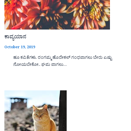
ಕಾವ್ಯಯಾನ
October 19, 2019
ಹೂ ಕವಿತೆಗಳು. ರಂಗಮ್ಮ ಹೊದೇಕಲ್ ಗಂಧವಾಗಲು ಬೇರು ಎಷ್ಟು
ನೋಯಬೇಕೋ.. ಘಮ ವಾಗಲು…