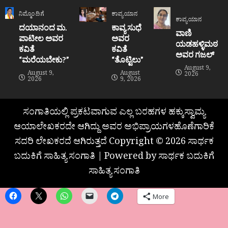
ನಿಮ್ಮೊಂದಿಗೆ
ಕಾವ್ಯಯಾನ
ಕಾವ್ಯಯಾನ
ದಯಾನಂದ ಮ.
ಕಾವ್ಯ ಸುಧೆ
ವಾಣಿ
ಪಾಟೀಲ ಅವರ
ಅವರ
ಯಡಹಳ್ಳಿಮಠ
ಕವಿತೆ
ಕವಿತೆ
ಅವರ ಗಜಲ್
“ಮರೆಯಬೇಕು?”
“ತೊಟ್ಟಿಲು”
August 9,
August 9,
August
2026
2026
9, 2026
ಸಂಗಾತಿಯಲ್ಲಿ ಪ್ರಕಟವಾಗುವ ಎಲ್ಲ ಬರಹಗಳ ಹಕ್ಕುಸ್ವಾಮ್ಯ
ಆಯಾಲೇಖಕರದೇ ಆಗಿದ್ದು ಅವರ ಅಭಿಪ್ರಾಯಗಳಹೊಣೆಗಾರಿಕೆ
ಸದರಿ ಲೇಖಕರದೆ ಆಗಿರುತ್ತದೆ Copyright © 2026 ಸಾರ್ಥಕ
ಬದುಕಿಗೆ ಸಾಹಿತ್ಯ ಸಂಗಾತಿ | Powered by ಸಾರ್ಥಕ ಬದುಕಿಗೆ
ಸಾಹಿತ್ಯ ಸಂಗಾತಿ
More