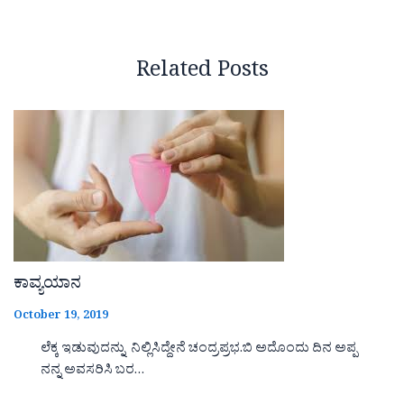
Related Posts
ಕಾವ್ಯಯಾನ
October 19, 2019
ಲೆಕ್ಕ ಇಡುವುದನ್ನು ನಿಲ್ಲಿಸಿದ್ದೇನೆ ಚಂದ್ರಪ್ರಭ.ಬಿ ಅದೊಂದು ದಿನ ಅಪ್ಪ
ನನ್ನ ಅವಸರಿಸಿ ಬರ…