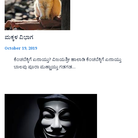
ಮಕ್ಕಳ ವಿಭಾಗ
October 19, 2019
ಕೆಂಚಬೆಕ್ಕಿಗೆ ಏನಾಯ್ತು? ವಿಜಯಶ್ರೀ ಹಾಲಾಡಿ ಕೆಂಚಬೆಕ್ಕಿಗೆ ಏನಾಯ್ತು
ಬಾಲವು ಪೂರಾ ಮಣ್ಣಾಯ್ತು ಗಡಗಡ…