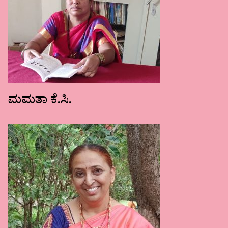
ಮಮತಾ ಕೆ.ಸಿ.