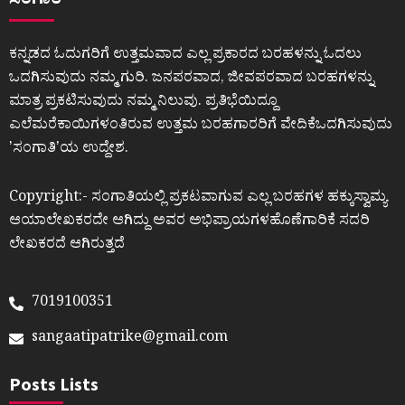
ಸಂಗಾತಿ
ಕನ್ನಡದ ಓದುಗರಿಗೆ ಉತ್ತಮವಾದ ಎಲ್ಲ ಪ್ರಕಾರದ ಬರಹಳನ್ನು ಓದಲು
ಒದಗಿಸುವುದು ನಮ್ಮ ಗುರಿ. ಜನಪರವಾದ, ಜೀವಪರವಾದ ಬರಹಗಳನ್ನು
ಮಾತ್ರ ಪ್ರಕಟಿಸುವುದು ನಮ್ಮ ನಿಲುವು. ಪ್ರತಿಭೆಯಿದ್ದೂ
ಎಲೆಮರೆಕಾಯಿಗಳಂತಿರುವ ಉತ್ತಮ ಬರಹಗಾರರಿಗೆ ವೇದಿಕೆಒದಗಿಸುವುದು
ʼಸಂಗಾತಿʼಯ ಉದ್ದೇಶ.
Copyright:- ಸಂಗಾತಿಯಲ್ಲಿ ಪ್ರಕಟವಾಗುವ ಎಲ್ಲ ಬರಹಗಳ ಹಕ್ಕುಸ್ವಾಮ್ಯ
ಆಯಾಲೇಖಕರದೇ ಆಗಿದ್ದು ಅವರ ಅಭಿಪ್ರಾಯಗಳಹೊಣೆಗಾರಿಕೆ ಸದರಿ
ಲೇಖಕರದೆ ಆಗಿರುತ್ತದೆ
7019100351
sangaatipatrike@gmail.com
Posts Lists