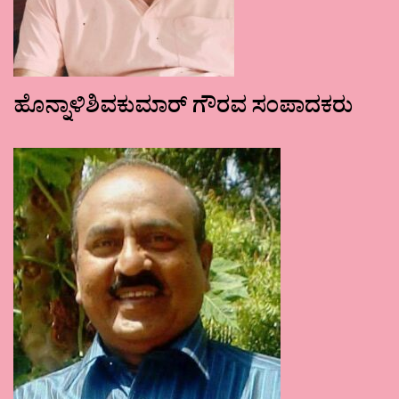
ಹೊನ್ನಾಳಿಶಿವಕುಮಾರ್ ಗೌರವ ಸಂಪಾದಕರು