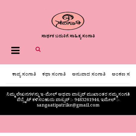
ಸಾರ್ಥಕ ಬದುಕಿಗೆ ಸಾಹಿತ್ಯ ಸಂಗಾತಿ
Menu
ಕಾವ್ಯ ಸಂಗಾತಿ
ಕಥಾ ಸಂಗಾತಿ
ಅನುವಾದ ಸಂಗಾತಿ
ಅಂಕಣ ಸಂಗಾ
ನಿಮ್ಮ ಲೇಖನಗಳನ್ನು ಇ-ಮೇಲ್ ಅಥವಾ ವಾಟ್ಸಪ್ ಮುಖಾಂತರ ನಮ್ಮ ಸಂಗತಿ
ವೆಬ್ಸೈಟ್ ಕಳಿಸಬಹುದು ವಾಟ್ಸಪ್‌ :- 9483261944, ಇಮೇಲ್ :-
sangaatipatrike@gmail.com