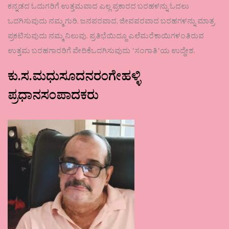
ಕನ್ನಡದ ಓದುಗರಿಗೆ ಉತ್ತಮವಾದ ಎಲ್ಲ ಪ್ರಕಾರದ ಬರಹಳನ್ನು ಓದಲು
ಒದಗಿಸುವುದು ನಮ್ಮ ಗುರಿ. ಜನಪರವಾದ, ಜೀವಪರವಾದ ಬರಹಗಳನ್ನು ಮಾತ್ರ
ಪ್ರಕಟಿಸುವುದು ನಮ್ಮ ನಿಲುವು. ಪ್ರತಿಭೆಯಿದ್ದೂ ಎಲೆಮರೆಕಾಯಿಗಳಂತಿರುವ
ಉತ್ತಮ ಬರಹಗಾರರಿಗೆ ವೇದಿಕೆಒದಗಿಸುವುದು ʼಸಂಗಾತಿʼಯ ಉದ್ದೇಶ.
ಕು.ಸ.ಮಧುಸೂದನರಂಗೇಹಳ್ಳಿ
ಪ್ರಧಾನಸಂಪಾದಕರು