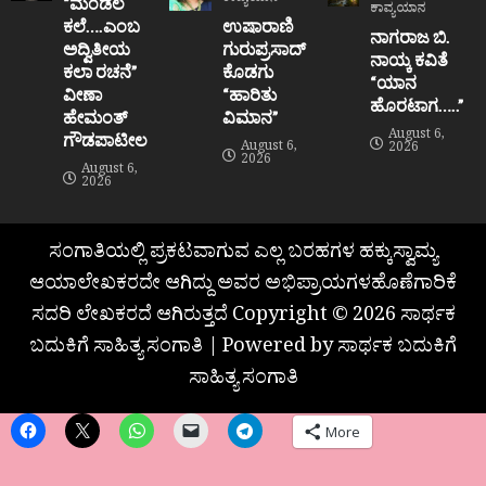
“ಮಂಡಲ
ಕಾವ್ಯಯಾನ
ಕಲೆ….ಎಂಬ
ಉಷಾರಾಣಿ
ನಾಗರಾಜ ಬಿ.
ಅದ್ವಿತೀಯ
ಗುರುಪ್ರಸಾದ್
ನಾಯ್ಕ ಕವಿತೆ
ಕಲಾ ರಚನೆ”‌
ಕೊಡಗು
“ಯಾನ
ವೀಣಾ
“ಹಾರಿತು
ಹೊರಟಾಗ…..”
ಹೇಮಂತ್‌
ವಿಮಾನ”
August 6,
ಗೌಡಪಾಟೀಲ
August 6,
2026
2026
August 6,
2026
ಸಂಗಾತಿಯಲ್ಲಿ ಪ್ರಕಟವಾಗುವ ಎಲ್ಲ ಬರಹಗಳ ಹಕ್ಕುಸ್ವಾಮ್ಯ
ಆಯಾಲೇಖಕರದೇ ಆಗಿದ್ದು ಅವರ ಅಭಿಪ್ರಾಯಗಳಹೊಣೆಗಾರಿಕೆ
ಸದರಿ ಲೇಖಕರದೆ ಆಗಿರುತ್ತದೆ Copyright © 2026 ಸಾರ್ಥಕ
ಬದುಕಿಗೆ ಸಾಹಿತ್ಯ ಸಂಗಾತಿ | Powered by ಸಾರ್ಥಕ ಬದುಕಿಗೆ
ಸಾಹಿತ್ಯ ಸಂಗಾತಿ
More