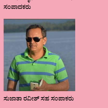
ಸಂಪಾದಕರು
ಸುಜಾತಾ ರವೀಶ್ ಸಹ ಸಂಪಾಕರು