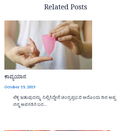
Related Posts
ಕಾವ್ಯಯಾನ
October 19, 2019
ಲೆಕ್ಕ ಇಡುವುದನ್ನು ನಿಲ್ಲಿಸಿದ್ದೇನೆ ಚಂದ್ರಪ್ರಭ.ಬಿ ಅದೊಂದು ದಿನ ಅಪ್ಪ
ನನ್ನ ಅವಸರಿಸಿ ಬರ…