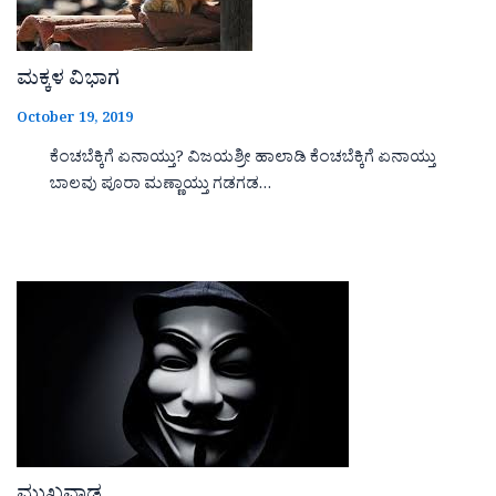
ಮಕ್ಕಳ ವಿಭಾಗ
October 19, 2019
ಕೆಂಚಬೆಕ್ಕಿಗೆ ಏನಾಯ್ತು? ವಿಜಯಶ್ರೀ ಹಾಲಾಡಿ ಕೆಂಚಬೆಕ್ಕಿಗೆ ಏನಾಯ್ತು
ಬಾಲವು ಪೂರಾ ಮಣ್ಣಾಯ್ತು ಗಡಗಡ…