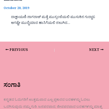
ಮುಖವಾಡ
October 20, 2019
ದಾಕ್ಷಾಯಣಿ ನಾಗರಾಜ್ ಮತ್ತೆ ಮುಸ್ಸಂಜೆಯಲಿ ಮುಸುಕಿನ ಗುದ್ದಾಟ
ಆಗಷ್ಟೇ ಮುದ್ದೆಯಾದ ಹಾಸಿಗೆಯಲಿ ನಲುಗಿದ…
PREVIOUS
NEXT
ಸಂಗಾತಿ
ಕನ್ನಡದ ಓದುಗರಿಗೆ ಉತ್ತಮವಾದ ಎಲ್ಲ ಪ್ರಕಾರದ ಬರಹಳನ್ನು ಓದಲು
ಒದಗಿಸುವುದು ನಮ್ಮ ಗುರಿ. ಜನಪರವಾದ, ಜೀವಪರವಾದ ಬರಹಗಳನ್ನು ಮಾತ್ರ