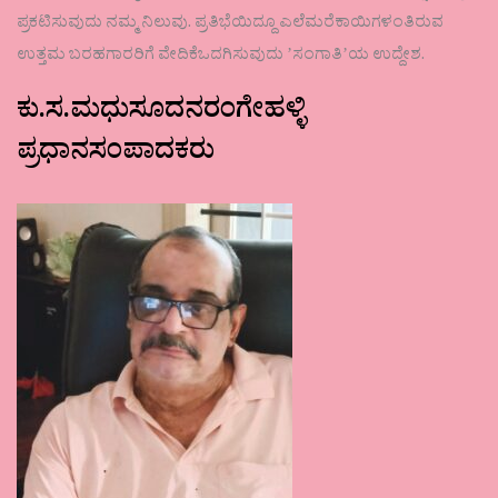
ಪ್ರಕಟಿಸುವುದು ನಮ್ಮ ನಿಲುವು. ಪ್ರತಿಭೆಯಿದ್ದೂ ಎಲೆಮರೆಕಾಯಿಗಳಂತಿರುವ
ಉತ್ತಮ ಬರಹಗಾರರಿಗೆ ವೇದಿಕೆಒದಗಿಸುವುದು ʼಸಂಗಾತಿʼಯ ಉದ್ದೇಶ.
ಕು.ಸ.ಮಧುಸೂದನರಂಗೇಹಳ್ಳಿ
ಪ್ರಧಾನಸಂಪಾದಕರು