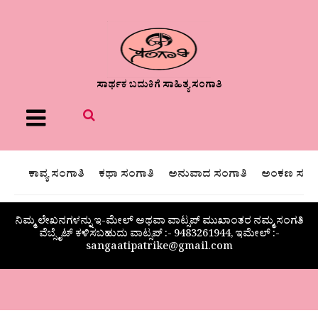
ಸಾರ್ಥಕ ಬದುಕಿಗೆ ಸಾಹಿತ್ಯ ಸಂಗಾತಿ
Menu
ಕಾವ್ಯ ಸಂಗಾತಿ
ಕಥಾ ಸಂಗಾತಿ
ಅನುವಾದ ಸಂಗಾತಿ
ಅಂಕಣ ಸಂಗಾ
ನಿಮ್ಮ ಲೇಖನಗಳನ್ನು ಇ-ಮೇಲ್ ಅಥವಾ ವಾಟ್ಸಪ್ ಮುಖಾಂತರ ನಮ್ಮ ಸಂಗತಿ
ವೆಬ್ಸೈಟ್ ಕಳಿಸಬಹುದು ವಾಟ್ಸಪ್‌ :- 9483261944, ಇಮೇಲ್ :-
sangaatipatrike@gmail.com