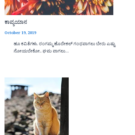
ಕಾವ್ಯಯಾನ
October 19, 2019
ಹೂ ಕವಿತೆಗಳು. ರಂಗಮ್ಮ ಹೊದೇಕಲ್ ಗಂಧವಾಗಲು ಬೇರು ಎಷ್ಟು
ನೋಯಬೇಕೋ.. ಘಮ ವಾಗಲು…