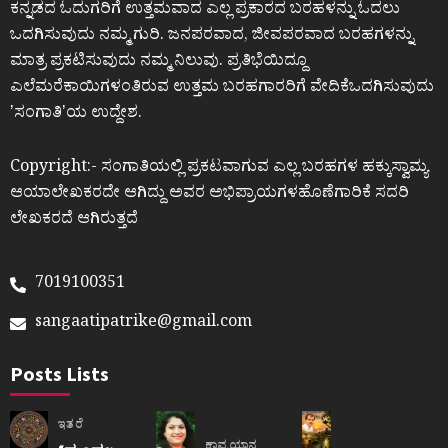
ಕನ್ನಡದ ಓದುಗರಿಗೆ ಉತ್ತಮವಾದ ಎಲ್ಲ ಪ್ರಕಾರದ ಬರಹಳನ್ನು ಓದಲು
ಒದಗಿಸುವುದು ನಮ್ಮ ಗುರಿ. ಜನಪರವಾದ, ಜೀವಪರವಾದ ಬರಹಗಳನ್ನು
ಮಾತ್ರ ಪ್ರಕಟಿಸುವುದು ನಮ್ಮ ನಿಲುವು. ಪ್ರತಿಭೆಯಿದ್ದೂ
ಎಲೆಮರೆಕಾಯಿಗಳಂತಿರುವ ಉತ್ತಮ ಬರಹಗಾರರಿಗೆ ವೇದಿಕೆಒದಗಿಸುವುದು
ʼಸಂಗಾತಿʼಯ ಉದ್ದೇಶ.
Copyright:- ಸಂಗಾತಿಯಲ್ಲಿ ಪ್ರಕಟವಾಗುವ ಎಲ್ಲ ಬರಹಗಳ ಹಕ್ಕುಸ್ವಾಮ್ಯ
ಆಯಾಲೇಖಕರದೇ ಆಗಿದ್ದು ಅವರ ಅಭಿಪ್ರಾಯಗಳಹೊಣೆಗಾರಿಕೆ ಸದರಿ
ಲೇಖಕರದೆ ಆಗಿರುತ್ತದೆ
7019100351
sangaatipatrike@gmail.com
Posts Lists
ಇತರೆ
ಕಾವ್ಯಯಾನ