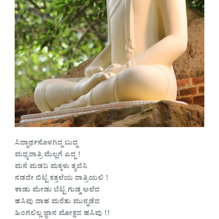
ಸಿದ್ಧಾರ್ಥನೊಳಗಿದ್ದ ಬುದ್ಧ
ಮಧ್ಯರಾತ್ರಿ ಮೆಲ್ಲಗೆ ಎದ್ದ !
ಮನೆ ಮಡದಿ ಮಕ್ಕಳು ತ್ಯಜಿಸಿ
ನಡದೇ ಬಿಟ್ಟ ಕತ್ತಲೆಯ ರಾತ್ರಿಯಲಿ !
ಕಾಡು ಮೇಡು ಬೆಟ್ಟ ಗುಡ್ಡ ಅಲೆದ
ಹಸಿವು ದಾಹ ಮರೆತು ಮುನ್ನಡೆದ
ಹಿಂಗಲಿಲ್ಲ ಜ್ಞಾನ ಮೋಕ್ಷದ ಹಸಿವು !!