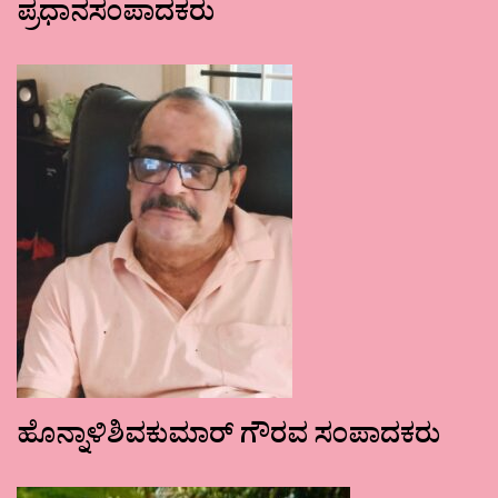
ಪ್ರಧಾನಸಂಪಾದಕರು
ಹೊನ್ನಾಳಿಶಿವಕುಮಾರ್ ಗೌರವ ಸಂಪಾದಕರು