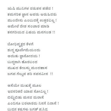
ಋಷಿ ಮುನಿಗಳ ದರುಶನ ಪಡೆದ !
ತಮಗರಿತ ಜ್ಞಾನ ಅವರು ಅರುಹಿದರು
ಮುಂದೇನು ಎಂಬುದಕ್ಕೆ ಉತ್ತರವಿಲ್ಲ !
ಆಮೇಲೆ ದೇಶ ಸಂಚಾರ ಮಾಡಿ
ತನಗರಿಯದ ವಿಷಯ ಮನಗಂಡ !!
ಬೋಧಿವೃಕ್ಷದ ಕೆಳಗೆ
ಶುದ್ಧ ಪೂರ್ಣಿಮೆಯಂದು
ಆಯಿತು ಜ್ಞಾನೋದಯ !
ಬುದ್ಧನಾಗಿ ಹೊರಬಂದ
ಮುಖದ ತೇಜಸ್ಸು ಮಂದಹಾಸ
ಜಗವ ಗೆಲ್ಲುವ ಪರಿ ನವನವೀನ !!
ಆಸೆಯೇ ದುಃಖಕ್ಕೆ ಮೂಲ
ಇದನರಿತರೆ ಯಾವ ನೋವಿಲ್ಲ !
ಬಿಟ್ಟುಬಿಡು ಮನದ ದುರಾಸೆ
ಎಂದಿಗೂ ಬರಲಾರದು ನಿನಗೆ ನಿರಾಸೆ !
ಬುದ್ಧನ ತತ್ವಗಳು ಜಗತ್ ಪ್ರಸಿದ್ದ