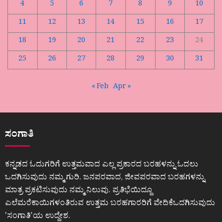
4
5
6
7
8
9
10
11
12
13
14
15
16
17
18
19
20
21
22
23
24
25
26
27
28
29
30
31
« Feb
Apr »
ಸಂಗಾತಿ
ಕನ್ನಡದ ಓದುಗರಿಗೆ ಉತ್ತಮವಾದ ಎಲ್ಲ ಪ್ರಕಾರದ ಬರಹಳನ್ನು ಓದಲು
ಒದಗಿಸುವುದು ನಮ್ಮ ಗುರಿ. ಜನಪರವಾದ, ಜೀವಪರವಾದ ಬರಹಗಳನ್ನು
ಮಾತ್ರ ಪ್ರಕಟಿಸುವುದು ನಮ್ಮ ನಿಲುವು. ಪ್ರತಿಭೆಯಿದ್ದೂ
ಎಲೆಮರೆಕಾಯಿಗಳಂತಿರುವ ಉತ್ತಮ ಬರಹಗಾರರಿಗೆ ವೇದಿಕೆಒದಗಿಸುವುದು
ʼಸಂಗಾತಿʼಯ ಉದ್ದೇಶ.