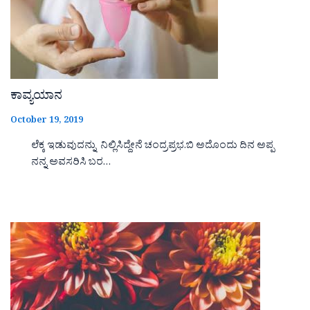
ಕಾವ್ಯಯಾನ
October 19, 2019
ಲೆಕ್ಕ ಇಡುವುದನ್ನು ನಿಲ್ಲಿಸಿದ್ದೇನೆ ಚಂದ್ರಪ್ರಭ.ಬಿ ಅದೊಂದು ದಿನ ಅಪ್ಪ
ನನ್ನ ಅವಸರಿಸಿ ಬರ…