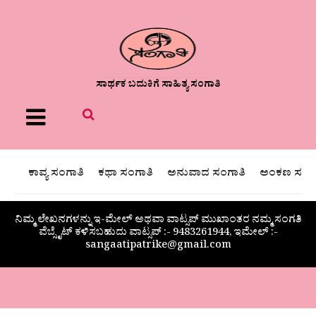
ಸಾರ್ಥಕ ಬದುಕಿಗೆ ಸಾಹಿತ್ಯ ಸಂಗಾತಿ
Menu
ಕಾವ್ಯ ಸಂಗಾತಿ
ಕಥಾ ಸಂಗಾತಿ
ಅನುವಾದ ಸಂಗಾತಿ
ಅಂಕಣ ಸಂಗಾ
ನಿಮ್ಮ ಲೇಖನಗಳನ್ನು ಇ-ಮೇಲ್ ಅಥವಾ ವಾಟ್ಸಪ್ ಮುಖಾಂತರ ನಮ್ಮ ಸಂಗತಿ
ವೆಬ್ಸೈಟ್ ಕಳಿಸಬಹುದು ವಾಟ್ಸಪ್‌ :- 9483261944, ಇಮೇಲ್ :-
sangaatipatrike@gmail.com