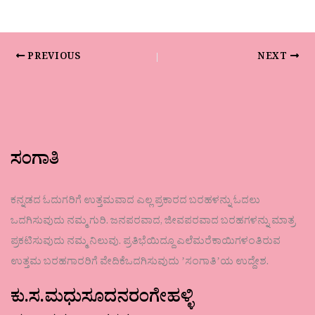
PREVIOUS
NEXT
ಸಂಗಾತಿ
ಕನ್ನಡದ ಓದುಗರಿಗೆ ಉತ್ತಮವಾದ ಎಲ್ಲ ಪ್ರಕಾರದ ಬರಹಳನ್ನು ಓದಲು
ಒದಗಿಸುವುದು ನಮ್ಮ ಗುರಿ. ಜನಪರವಾದ, ಜೀವಪರವಾದ ಬರಹಗಳನ್ನು ಮಾತ್ರ
ಪ್ರಕಟಿಸುವುದು ನಮ್ಮ ನಿಲುವು. ಪ್ರತಿಭೆಯಿದ್ದೂ ಎಲೆಮರೆಕಾಯಿಗಳಂತಿರುವ
ಉತ್ತಮ ಬರಹಗಾರರಿಗೆ ವೇದಿಕೆಒದಗಿಸುವುದು ʼಸಂಗಾತಿʼಯ ಉದ್ದೇಶ.
ಕು.ಸ.ಮಧುಸೂದನರಂಗೇಹಳ್ಳಿ