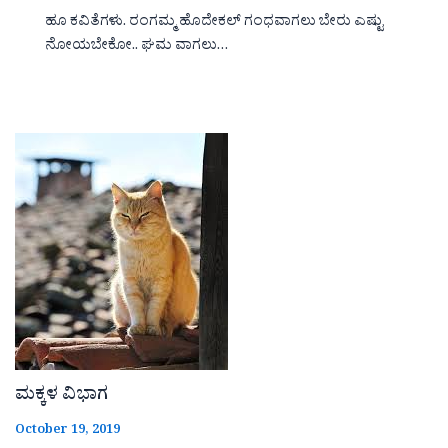
ಹೂ ಕವಿತೆಗಳು. ರಂಗಮ್ಮ ಹೊದೇಕಲ್ ಗಂಧವಾಗಲು ಬೇರು ಎಷ್ಟು
ನೋಯಬೇಕೋ.. ಘಮ ವಾಗಲು…
ಮಕ್ಕಳ ವಿಭಾಗ
October 19, 2019