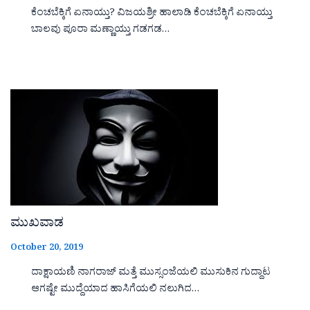
ಕೆಂಚಬೆಕ್ಕಿಗೆ ಏನಾಯ್ತು? ವಿಜಯಶ್ರೀ ಹಾಲಾಡಿ ಕೆಂಚಬೆಕ್ಕಿಗೆ ಏನಾಯ್ತು
ಬಾಲವು ಪೂರಾ ಮಣ್ಣಾಯ್ತು ಗಡಗಡ…
ಮುಖವಾಡ
October 20, 2019
ದಾಕ್ಷಾಯಣಿ ನಾಗರಾಜ್ ಮತ್ತೆ ಮುಸ್ಸಂಜೆಯಲಿ ಮುಸುಕಿನ ಗುದ್ದಾಟ
ಆಗಷ್ಟೇ ಮುದ್ದೆಯಾದ ಹಾಸಿಗೆಯಲಿ ನಲುಗಿದ…