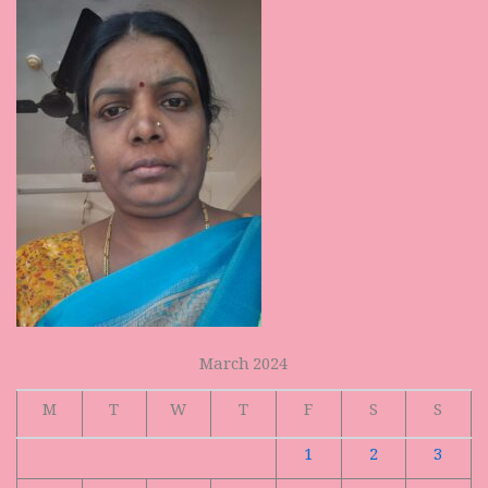
March 2024
M
T
W
T
F
S
S
1
2
3