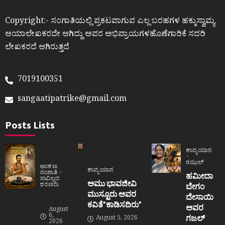
Copyright:- ಸಂಗಾತಿಯಲ್ಲಿ ಪ್ರಕಟವಾಗುವ ಎಲ್ಲ ಬರಹಗಳ ಹಕ್ಕುಸ್ವಾಮ್ಯ
ಆಯಾಲೇಖಕರದೇ ಆಗಿದ್ದು ಅವರ ಅಭಿಪ್ರಾಯಗಳಹೊಣೆಗಾರಿಕೆ ಸದರಿ
ಲೇಖಕರದೆ ಆಗಿರುತ್ತದೆ
7019100351
sangaatipatrike@gmail.com
Posts Lists
ಕಾವ್ಯಯಾನ
ಗಝಲ್
ಅಂಕಣ
ಕಾವ್ಯಯಾನ
ಸಂಗಾತಿ
ಹಮೀದಾ
ಸಾವಿಲ್ಲದ
ಅಮು ಭಾವಜೀವಿ
ಶರಣರು
ಬೇಗಂ
ಮುಸ್ಟೂರು ಅವರ
ದೇಸಾಯಿ
ಕವಿತೆ”ಕಾಡಿಸದಿರು”
ಅವರ
August
6,
ಗಜಲ್
August 5, 2026
2026