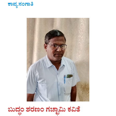
ಕಾವ್ಯ ಸಂಗಾತಿ
ಬುದ್ಧಂ ಶರಣಂ ಗಚ್ಛಾಮಿ ಕವಿತೆ