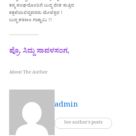
ತನ್ನ ಸಂಘದೊಂದಿಗೆ ಬುದ್ಧ ದೇಶ ಸುತ್ತಿದ
ಕತ್ತಲೆಯಲಿದ್ದವರನು ಮೇಲೆತ್ತಿದ !
ಬುದ್ಧ ಶರಣಂ ಗಚ್ಛಾಮಿ !!
——————–
ಪ್ರೊ. ಸಿದ್ದು ಸಾವಳಸಂಗ,
About The Author
admin
See author's posts