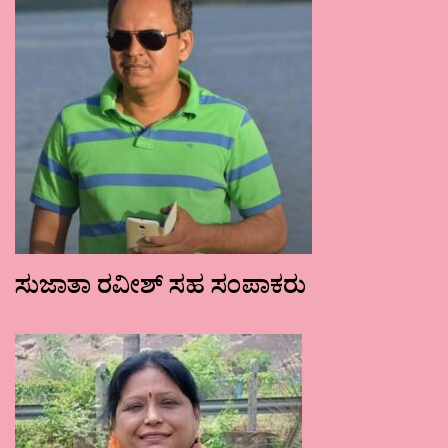
ಸುಜಾತಾ ರವೀಶ್ ಸಹ ಸಂಪಾಕರು