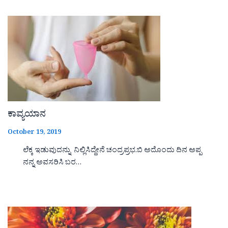
ಕಾವ್ಯಯಾನ
October 19, 2019
ಲೆಕ್ಕ ಇಡುವುದನ್ನು ನಿಲ್ಲಿಸಿದ್ದೇನೆ ಚಂದ್ರಪ್ರಭ.ಬಿ ಅದೊಂದು ದಿನ ಅಪ್ಪ
ನನ್ನ ಅವಸರಿಸಿ ಬರ…