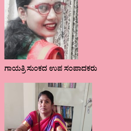
ಗಾಯತ್ರಿ ಸುಂಕದ ಉಪ ಸಂಪಾದಕರು