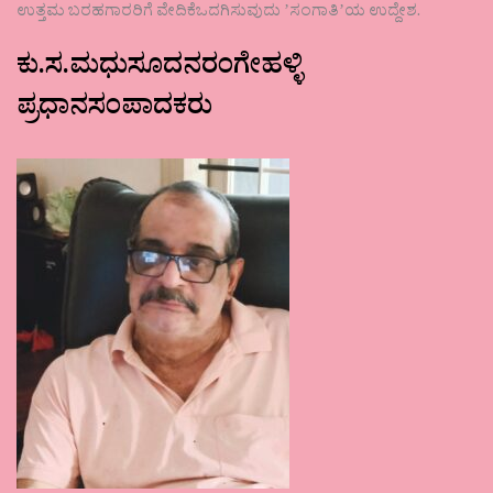
ಉತ್ತಮ ಬರಹಗಾರರಿಗೆ ವೇದಿಕೆಒದಗಿಸುವುದು ʼಸಂಗಾತಿʼಯ ಉದ್ದೇಶ.
ಕು.ಸ.ಮಧುಸೂದನರಂಗೇಹಳ್ಳಿ
ಪ್ರಧಾನಸಂಪಾದಕರು