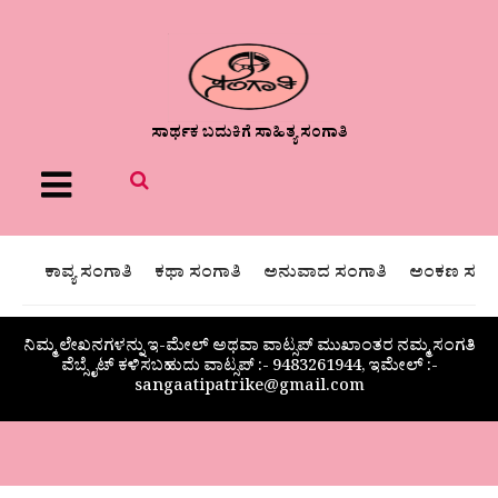
ಸಾರ್ಥಕ ಬದುಕಿಗೆ ಸಾಹಿತ್ಯ ಸಂಗಾತಿ
Menu
ಕಾವ್ಯ ಸಂಗಾತಿ
ಕಥಾ ಸಂಗಾತಿ
ಅನುವಾದ ಸಂಗಾತಿ
ಅಂಕಣ ಸಂಗಾ
ನಿಮ್ಮ ಲೇಖನಗಳನ್ನು ಇ-ಮೇಲ್ ಅಥವಾ ವಾಟ್ಸಪ್ ಮುಖಾಂತರ ನಮ್ಮ ಸಂಗತಿ
ವೆಬ್ಸೈಟ್ ಕಳಿಸಬಹುದು ವಾಟ್ಸಪ್‌ :- 9483261944, ಇಮೇಲ್ :-
sangaatipatrike@gmail.com