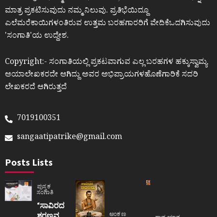
ಮಾತ್ರ ಪ್ರಕಟಿಸುವುದು ನಮ್ಮ ನಿಲುವು. ಪ್ರತಿಭೆಯಿದ್ದೂ
ಎಲೆಮರೆಕಾಯಿಗಳಂತಿರುವ ಉತ್ತಮ ಬರಹಗಾರರಿಗೆ ವೇದಿಕೆಒದಗಿಸುವುದು
ʼಸಂಗಾತಿʼಯ ಉದ್ದೇಶ.
Copyright:- ಸಂಗಾತಿಯಲ್ಲಿ ಪ್ರಕಟವಾಗುವ ಎಲ್ಲ ಬರಹಗಳ ಹಕ್ಕುಸ್ವಾಮ್ಯ
ಆಯಾಲೇಖಕರದೇ ಆಗಿದ್ದು ಅವರ ಅಭಿಪ್ರಾಯಗಳಹೊಣೆಗಾರಿಕೆ ಸದರಿ
ಲೇಖಕರದೆ ಆಗಿರುತ್ತದೆ
7019100351
sangaatipatrike@gmail.com
Posts Lists
ಪುಸ್ತಕ
ಸಂಗಾತಿ
“ಸಾವಿರದ
ಶರಣವ್ವ
ಅಂಕಣ