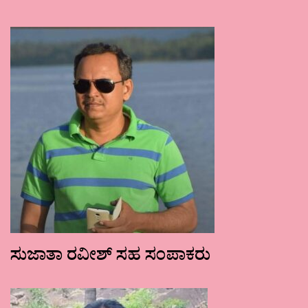
ಸುಜಾತಾ ರವೀಶ್ ಸಹ ಸಂಪಾಕರು