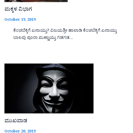
ಮಕ್ಕಳ ವಿಭಾಗ
October 19, 2019
ಕೆಂಚಬೆಕ್ಕಿಗೆ ಏನಾಯ್ತು? ವಿಜಯಶ್ರೀ ಹಾಲಾಡಿ ಕೆಂಚಬೆಕ್ಕಿಗೆ ಏನಾಯ್ತು
ಬಾಲವು ಪೂರಾ ಮಣ್ಣಾಯ್ತು ಗಡಗಡ…
ಮುಖವಾಡ
October 20, 2019