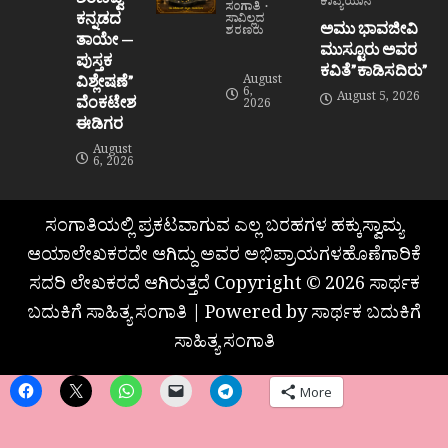
ಕಾವ್ಯಯಾನ
ಸಂಗಾತಿ
ಕನ್ನಡದ
ಸಾವಿಲ್ಲದ
ಅಮು ಭಾವಜೀವಿ
ಶರಣರು
ತಾಯೇ —
ಮುಸ್ಟೂರು ಅವರ
ಪುಸ್ತಕ
ಕವಿತೆ”ಕಾಡಿಸದಿರು”
ವಿಶ್ಲೇಷಣೆ”
August
6,
August 5, 2026
ವೆಂಕಟೇಶ
2026
ಈಡಿಗರ
August
6, 2026
ಸಂಗಾತಿಯಲ್ಲಿ ಪ್ರಕಟವಾಗುವ ಎಲ್ಲ ಬರಹಗಳ ಹಕ್ಕುಸ್ವಾಮ್ಯ
ಆಯಾಲೇಖಕರದೇ ಆಗಿದ್ದು ಅವರ ಅಭಿಪ್ರಾಯಗಳಹೊಣೆಗಾರಿಕೆ
ಸದರಿ ಲೇಖಕರದೆ ಆಗಿರುತ್ತದೆ Copyright © 2026 ಸಾರ್ಥಕ
ಬದುಕಿಗೆ ಸಾಹಿತ್ಯ ಸಂಗಾತಿ | Powered by ಸಾರ್ಥಕ ಬದುಕಿಗೆ
ಸಾಹಿತ್ಯ ಸಂಗಾತಿ
More