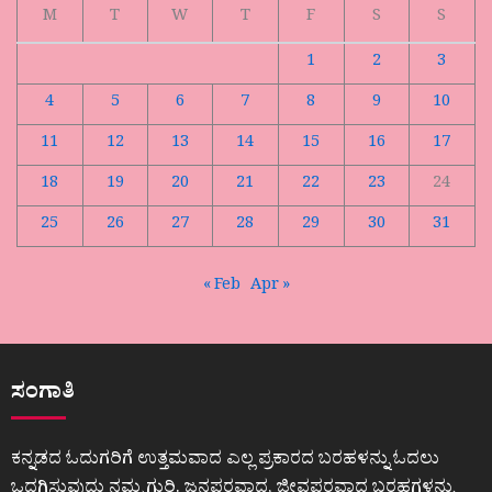
M
T
W
T
F
S
S
1
2
3
4
5
6
7
8
9
10
11
12
13
14
15
16
17
18
19
20
21
22
23
24
25
26
27
28
29
30
31
« Feb
Apr »
ಸಂಗಾತಿ
ಕನ್ನಡದ ಓದುಗರಿಗೆ ಉತ್ತಮವಾದ ಎಲ್ಲ ಪ್ರಕಾರದ ಬರಹಳನ್ನು ಓದಲು
ಒದಗಿಸುವುದು ನಮ್ಮ ಗುರಿ. ಜನಪರವಾದ, ಜೀವಪರವಾದ ಬರಹಗಳನ್ನು