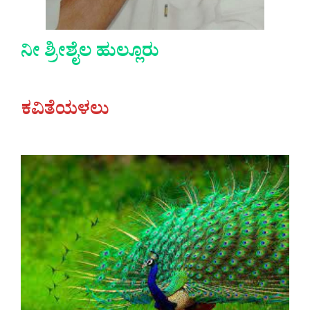
ನೀ ಶ್ರೀಶೈಲ ಹುಲ್ಲೂರು
ಕವಿತೆಯಳಲು