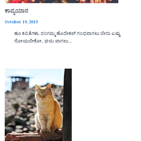
ಕಾವ್ಯಯಾನ
October 19, 2019
ಹೂ ಕವಿತೆಗಳು. ರಂಗಮ್ಮ ಹೊದೇಕಲ್ ಗಂಧವಾಗಲು ಬೇರು ಎಷ್ಟು
ನೋಯಬೇಕೋ.. ಘಮ ವಾಗಲು…