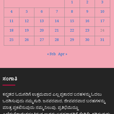
1
2
3
4
5
6
7
8
9
10
11
12
13
14
15
16
17
18
19
20
21
22
23
24
25
26
27
28
29
30
31
« Feb
Apr »
ಸಂಗಾತಿ
ಕನ್ನಡದ ಓದುಗರಿಗೆ ಉತ್ತಮವಾದ ಎಲ್ಲ ಪ್ರಕಾರದ ಬರಹಳನ್ನು ಓದಲು
ಒದಗಿಸುವುದು ನಮ್ಮ ಗುರಿ. ಜನಪರವಾದ, ಜೀವಪರವಾದ ಬರಹಗಳನ್ನು
ಮಾತ್ರ ಪ್ರಕಟಿಸುವುದು ನಮ್ಮ ನಿಲುವು. ಪ್ರತಿಭೆಯಿದ್ದೂ