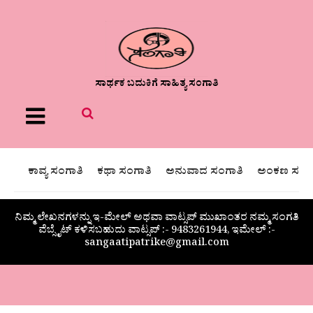
ಸಾರ್ಥಕ ಬದುಕಿಗೆ ಸಾಹಿತ್ಯ ಸಂಗಾತಿ
Menu
ಕಾವ್ಯ ಸಂಗಾತಿ
ಕಥಾ ಸಂಗಾತಿ
ಅನುವಾದ ಸಂಗಾತಿ
ಅಂಕಣ ಸಂಗಾ
ನಿಮ್ಮ ಲೇಖನಗಳನ್ನು ಇ-ಮೇಲ್ ಅಥವಾ ವಾಟ್ಸಪ್ ಮುಖಾಂತರ ನಮ್ಮ ಸಂಗತಿ
ವೆಬ್ಸೈಟ್ ಕಳಿಸಬಹುದು ವಾಟ್ಸಪ್‌ :- 9483261944, ಇಮೇಲ್ :-
sangaatipatrike@gmail.com