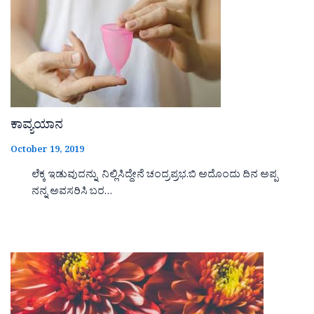
ಕಾವ್ಯಯಾನ
October 19, 2019
ಲೆಕ್ಕ ಇಡುವುದನ್ನು ನಿಲ್ಲಿಸಿದ್ದೇನೆ ಚಂದ್ರಪ್ರಭ.ಬಿ ಅದೊಂದು ದಿನ ಅಪ್ಪ
ನನ್ನ ಅವಸರಿಸಿ ಬರ…