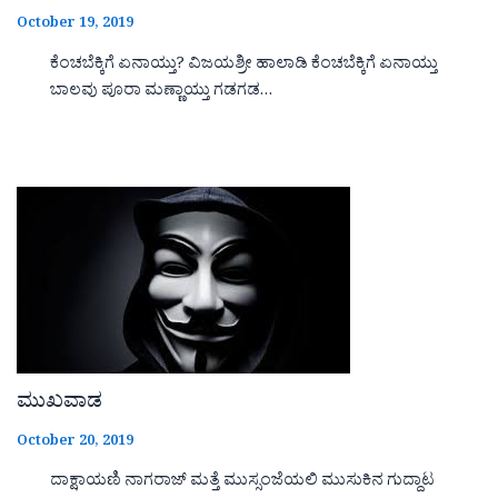
October 19, 2019
ಕೆಂಚಬೆಕ್ಕಿಗೆ ಏನಾಯ್ತು? ವಿಜಯಶ್ರೀ ಹಾಲಾಡಿ ಕೆಂಚಬೆಕ್ಕಿಗೆ ಏನಾಯ್ತು
ಬಾಲವು ಪೂರಾ ಮಣ್ಣಾಯ್ತು ಗಡಗಡ…
ಮುಖವಾಡ
October 20, 2019
ದಾಕ್ಷಾಯಣಿ ನಾಗರಾಜ್ ಮತ್ತೆ ಮುಸ್ಸಂಜೆಯಲಿ ಮುಸುಕಿನ ಗುದ್ದಾಟ