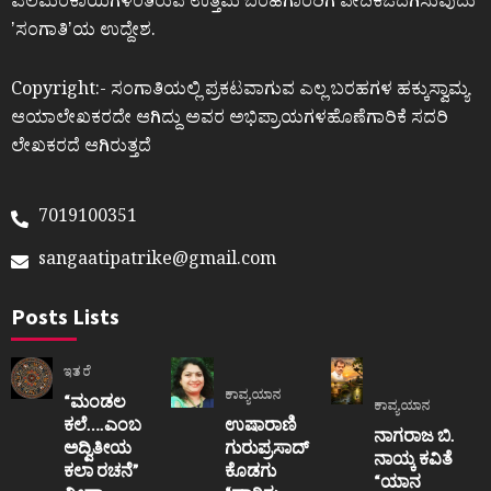
ಎಲೆಮರೆಕಾಯಿಗಳಂತಿರುವ ಉತ್ತಮ ಬರಹಗಾರರಿಗೆ ವೇದಿಕೆಒದಗಿಸುವುದು
ʼಸಂಗಾತಿʼಯ ಉದ್ದೇಶ.
Copyright:- ಸಂಗಾತಿಯಲ್ಲಿ ಪ್ರಕಟವಾಗುವ ಎಲ್ಲ ಬರಹಗಳ ಹಕ್ಕುಸ್ವಾಮ್ಯ
ಆಯಾಲೇಖಕರದೇ ಆಗಿದ್ದು ಅವರ ಅಭಿಪ್ರಾಯಗಳಹೊಣೆಗಾರಿಕೆ ಸದರಿ
ಲೇಖಕರದೆ ಆಗಿರುತ್ತದೆ
7019100351
sangaatipatrike@gmail.com
Posts Lists
ಇತರೆ
ಕಾವ್ಯಯಾನ
“ಮಂಡಲ
ಕಾವ್ಯಯಾನ
ಕಲೆ….ಎಂಬ
ಉಷಾರಾಣಿ
ನಾಗರಾಜ ಬಿ.
ಅದ್ವಿತೀಯ
ಗುರುಪ್ರಸಾದ್
ನಾಯ್ಕ ಕವಿತೆ
ಕಲಾ ರಚನೆ”‌
ಕೊಡಗು
“ಯಾನ