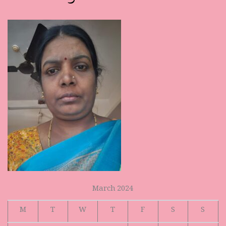
March 2024
M
T
W
T
F
S
S