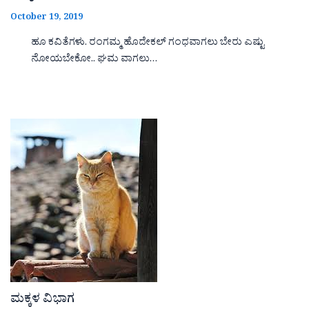
October 19, 2019
ಹೂ ಕವಿತೆಗಳು. ರಂಗಮ್ಮ ಹೊದೇಕಲ್ ಗಂಧವಾಗಲು ಬೇರು ಎಷ್ಟು
ನೋಯಬೇಕೋ.. ಘಮ ವಾಗಲು…
ಮಕ್ಕಳ ವಿಭಾಗ