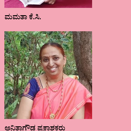
ಮಮತಾ ಕೆ.ಸಿ.
ಅನಿತಾಗೌಡ ಪ್ರಕಾಶಕರು