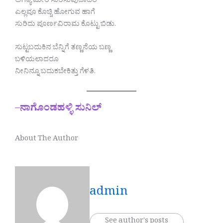
ಅಗತ್ಯ ಮೀರಿ ಸುರಿಸುವುದಾದರೆ
ಎಲ್ಲವೂ ಕೊಚ್ಚಿ ಹೋಗುವ ಹಾಗೆ
ಸುರಿದು ಪೂರ್ಣವಿರಾಮ ಕೊಟ್ಟು ಬಿಡು.
ಸುಟ್ಟಬದುಕಿನ ಬೆನ್ನಿಗೆ ತಣ್ಣನೆಯ ಬಣ್ಣ
ಬಳಿಯಲಾದರೂ
ನೀನಿನ್ನೂ ಬದುಕಬೇಕಿತ್ತು ಗೆಳತಿ.
–
ನಾಗೊಂಡಹಳ್ಳಿ ಸುನಿಲ್
About The Author
admin
See author's posts