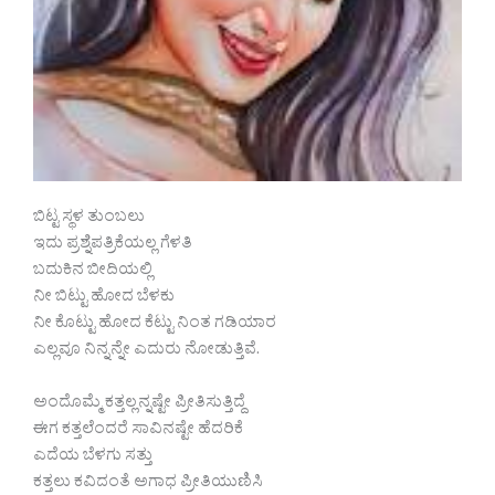
ಬಿಟ್ಟ ಸ್ಥಳ ತುಂಬಲು
ಇದು ಪ್ರಶ್ನೆಪತ್ರಿಕೆಯಲ್ಲ ಗೆಳತಿ
ಬದುಕಿನ ಬೀದಿಯಲ್ಲಿ
ನೀ ಬಿಟ್ಟು ಹೋದ ಬೆಳಕು
ನೀ ಕೊಟ್ಟು ಹೋದ ಕೆಟ್ಟು ನಿಂತ ಗಡಿಯಾರ
ಎಲ್ಲವೂ ನಿನ್ನನ್ನೇ ಎದುರು ನೋಡುತ್ತಿವೆ.
ಅಂದೊಮ್ಮೆ ಕತ್ತಲ್ಲನ್ನಷ್ಟೇ ಪ್ರೀತಿಸುತ್ತಿದ್ದೆ
ಈಗ ಕತ್ತಲೆಂದರೆ ಸಾವಿನಷ್ಟೇ ಹೆದರಿಕೆ
ಎದೆಯ ಬೆಳಗು ಸತ್ತು
ಕತ್ತಲು ಕವಿದಂತೆ ಅಗಾಧ ಪ್ರೀತಿಯುಣಿಸಿ