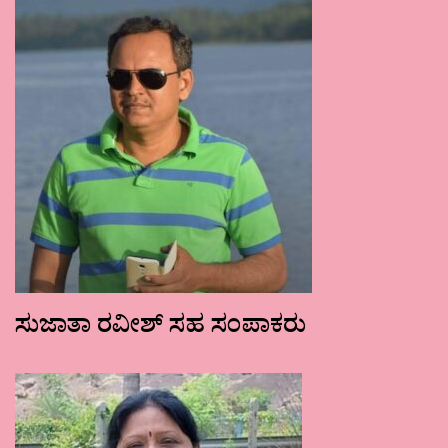
ಸುಜಾತಾ ರವೀಶ್ ಸಹ ಸಂಪಾಕರು