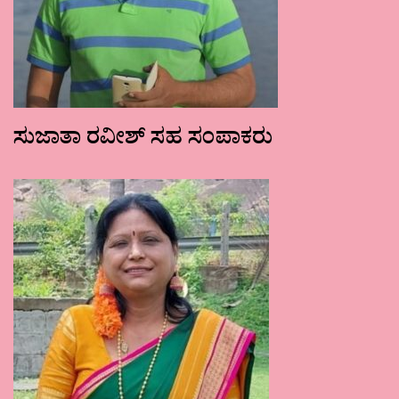
ಸುಜಾತಾ ರವೀಶ್ ಸಹ ಸಂಪಾಕರು