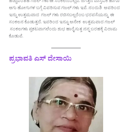
ಹಚ್ಚುವಂತಹ ಗಜಲ್ ಗಳು ಈ ಸಂಕಲನದಲ್ಲಿವೆ. ಜಗತ್ತಿನ ವಾಸ್ತವಿಕ ಹಾಗೂ
ಆಗು ಹೋಗುಗಳ ಬಗ್ಗೆ ವಿವರಿಸುವ ಗಜಲ್ ಗಳು ಇವೆ. ನಂರುಶಿ ಅವರಿಂದ
ಇನ್ನು ಉತ್ತಮವಾದ ಗಜಲ್ ಗಳು ರಚಿಸಬಲ್ಲರೆಂಬ ಭರವಸೆಯನ್ನು ಈ
ಸಂಕಲನ ಕೊಡುತ್ತದೆ. ಇವರಿಂದ ಇನ್ನೂ ಅನೇಕ ಉತ್ತಮವಾದ ಗಜಲ್
ಸಂಕಲಗಳು ಪ್ರಕಟವಾಗಲೆಂದು ಶುಭ ಹಾರೈಸುತ್ತ ನನ್ನ ಬರಹಕ್ಕೆ ವಿರಾಮ
ಕೊಡುವೆ.
ಪ್ರಭಾವತಿ ಎಸ್ ದೇಸಾಯಿ