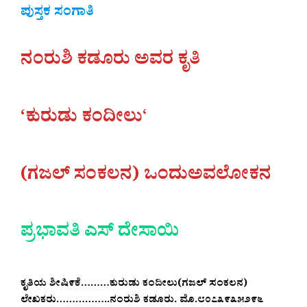
ಪುಸ್ತಕ ಸಂಗಾತಿ
ನಂರುಶಿ ಕಡೂರು ಅವರ ಕೃತಿ
‘ಕುರುಡು ಕಂದೀಲು
‘
(ಗಜಲ್ ಸಂಕಲನ) ಒಂದುಅವಲೋಕನ
ಪ್ರಭಾವತಿ ಎಸ್ ದೇಸಾಯಿ
ಕೃತಿಯ ಶೀಷಿ೯ಕೆ………ಕುರುಡು ಕಂದೀಲು(ಗಜಲ್ ಸಂಕಲನ)
ಲೇಖಕರು……………..ನಂರುಶಿ ಕಡೂರು. ಮೊ.೮೦೭೩೯೩೫೨೯೬