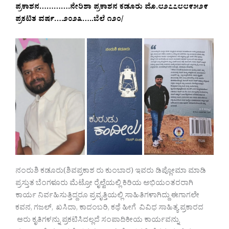
ಪ್ರಕಾಶನ………….ನೇರಿಶಾ ಪ್ರಕಾಶನ ಕಡೂರು ಮೊ.೮೨೭೭೮೮೯೫೨೯
ಪ್ರಕಟಿತ ವರ್ಷ….೨೦೨೩…..ಬೆಲೆ ₹೧೨೦/
ನಂರುಶಿ ಕಡೂರು(ಶಿವಪ್ರಕಾಶ ರು ಕುಂಬಾರ) ಇವರು ಡಿಪ್ಲೋಮಾ ಮಾಡಿ
ಪ್ರಸ್ತುತ ಬೆಂಗಳೂರು ಮೆಟ್ರೋ ರೈಲ್ವೆಯಲ್ಲಿ ಕಿರಿಯ ಅಭಿಯಂತರರಾಗಿ
ಕಾರ್ಯ ನಿರ್ವಹಿಸುತ್ತಿದ್ದರೂ ಪ್ರವೃತ್ತಿಯಲ್ಲಿ ಸಾಹಿತಿಗಳಾಗಿದ್ದು ಈಗಾಗಲೇ
ಕವನ, ಗಜಲ್, ಖಸಿದಾ, ಕಾದಂಬರಿ, ಕಥೆ ಹೀಗೆ ವಿವಿಧ ಸಾಹಿತ್ಯ ಪ್ರಕಾರದ
ಆರು ಕೃತಿಗಳನ್ನು ಪ್ರಕಟಿಸಿದಲ್ಲದೆ ಸಂಪಾದಿಕೀಯ ಕಾರ್ಯವನ್ನು