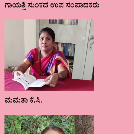
ಗಾಯತ್ರಿ ಸುಂಕದ ಉಪ ಸಂಪಾದಕರು
ಮಮತಾ ಕೆ.ಸಿ.