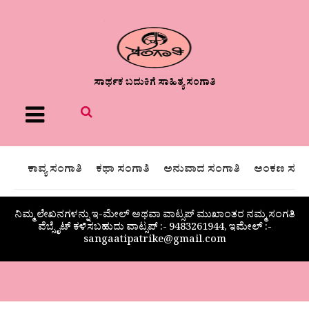
ಸಾರ್ಥಕ ಬದುಕಿಗೆ ಸಾಹಿತ್ಯ ಸಂಗಾತಿ
Menu
ಕಾವ್ಯ ಸಂಗಾತಿ
ಕಥಾ ಸಂಗಾತಿ
ಅನುವಾದ ಸಂಗಾತಿ
ಅಂಕಣ ಸಂಗಾ
ನಿಮ್ಮ ಲೇಖನಗಳನ್ನು ಇ-ಮೇಲ್ ಅಥವಾ ವಾಟ್ಸಪ್ ಮುಖಾಂತರ ನಮ್ಮ ಸಂಗತಿ
ವೆಬ್ಸೈಟ್ ಕಳಿಸಬಹುದು ವಾಟ್ಸಪ್‌ :- 9483261944, ಇಮೇಲ್ :-
sangaatipatrike@gmail.com