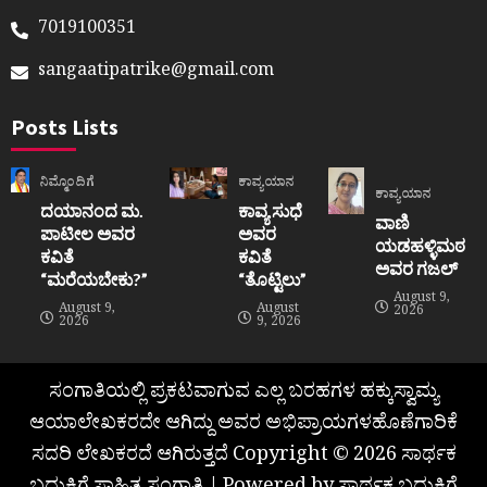
7019100351
sangaatipatrike@gmail.com
Posts Lists
ನಿಮ್ಮೊಂದಿಗೆ
ಕಾವ್ಯಯಾನ
ಕಾವ್ಯಯಾನ
ದಯಾನಂದ ಮ.
ಕಾವ್ಯ ಸುಧೆ
ವಾಣಿ
ಪಾಟೀಲ ಅವರ
ಅವರ
ಯಡಹಳ್ಳಿಮಠ
ಕವಿತೆ
ಕವಿತೆ
ಅವರ ಗಜಲ್
“ಮರೆಯಬೇಕು?”
“ತೊಟ್ಟಿಲು”
August 9,
August 9,
August
2026
2026
9, 2026
ಸಂಗಾತಿಯಲ್ಲಿ ಪ್ರಕಟವಾಗುವ ಎಲ್ಲ ಬರಹಗಳ ಹಕ್ಕುಸ್ವಾಮ್ಯ
ಆಯಾಲೇಖಕರದೇ ಆಗಿದ್ದು ಅವರ ಅಭಿಪ್ರಾಯಗಳಹೊಣೆಗಾರಿಕೆ
ಸದರಿ ಲೇಖಕರದೆ ಆಗಿರುತ್ತದೆ Copyright © 2026 ಸಾರ್ಥಕ