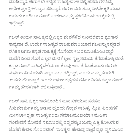
ಮಾಡಿದ್ದಾರೆ. ಈಗಾಗಲೇ ಕನ್ನಡ ಸಾಹಿತ್ಯ ಲೋಕದಲ್ಲಿ ಹೆಸರು ಗಳಿಸಿದ್ದು
ಅನೇಕ ಪ್ರಶಸ್ತಿಗಳನ್ನು ಪಡೆದಿದ್ದಾರೆ. ಈಗ ಅವರು ತಮ್ಮ ಏಳನೇ ಕೃತಿಯಾದ
ಕುರುಡು ಕಂದೀಲು ಗಜಲ್ ಸಂಕಲನವನ್ನು ಪ್ರಕಟಿಸಿ ಓದುಗರ ಕೈಯಲ್ಲಿ
ಇಟ್ಟಿದ್ದಾರೆ .
ಗಜಲ್ ಉರ್ದು ಸಾಹಿತ್ಯದಲ್ಲಿ ಎಲ್ಲರ ಮನಸೆಳೆದ ಸುಂದರವಾದ ಶೃಂಗಾರ
ಕಾವ್ಯವಾಗಿದೆ. ಉರ್ದು ಸಾಹಿತ್ಯದ ರಾಜಕುಮಾರಿಯಾದ ಗಜಲನ್ನು ಕನ್ನಡದ
ರಸಿಕ ಕವಿಗಳು ಕನ್ನಡ ಸಾಹಿತ್ಯಕ್ಕೆ ಸೊಸೆಯಾಗಿ ಬರಮಾಡಿಕೊಂಡಿದ್ದಾರೆ.
ಮನೆಗೆ ಬಂದ ಸೊಸೆ ಎಲ್ಲರ ಮನ ಗೆಲ್ಲಲು ಸ್ವಲ್ಪ ಸಮಯ ತೆಗೆದುಕೊಳ್ಳುವಂತೆ
ಕನ್ನಡ ಗಜಲ್ ಸಾಹಿತ್ಯ ಬೆಳೆಯಲು ಕೆಲವು ಕಾಲ ತೆಗೆದುಕೊಂಡು ಈಗ ಈ
ಮನೆಯ ಸೊಸೆಯಾಗಿ ಎಲ್ಲರ ಮನ ಗೆದ್ದಿದ್ದಾಳೆ, ಎಂದು ನಮ್ಮ ನಂರುಶಿ
ಅವರು ಹೇಳುತ್ತಾರೆ. ಇಂದು ಅನೇಕ ಕನ್ನಡದ ರಸಿಕ ಕವಿಗಳು ಕನ್ನಡ ಗಜಲ್
ಗಳನ್ನು ಹೇರಳವಾಗಿ ರಚಿಸುತ್ತಿದ್ದಾರೆ ..
ಗಜಲ್ ಸಾಹಿತ್ಯ ಶೃಂಗಾರದೊಂದಿಗೆ ಮನ ಸೆಳೆಯುವ ಸರಸದ
ಪಿಸುಮಾತುಗಳನ್ನು ಆಡುವ ಹೃದಯ ಗೆಲ್ಲುವ ಸಾಹಿತ್ಯ. ಪ್ರೀತಿ, ವಿರಹಗಳೆ
ಮೀಸಲಾಗಿದ್ದ ಈ ಸಾಹಿತ್ಯ ಇಂದು ಸಮಾಜಮುಖಿಯಾಗಿ ಮಹಿಳಾ
ಸಂವೇದನೆ ಶೋಷಣೆ ಸಮಾಜದಲ್ಲಿ ಇದ್ದ ದಳ್ಳುರಿಯನ್ನು ಎತ್ತಿ ತೋರಿಸುವ
ಜೊತೆಗೆ ಕೇವಲ ನೊಂದವರಿಗೆ ಸಾಂತ್ವನ ಹೇಳುವುದಲ್ಲದೆ ದೃಢ ಧ್ವನಿಯಿಂದ