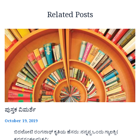
Related Posts
ಪುಸ್ತಕ ವಿಮರ್ಶೆ
October 19, 2019
ಬಿದಲೋಟಿ ರಂಗನಾಥ್ ಕೃತಿಯ ಹೆಸರು: ನನ್ನಪ್ಪ ಒಂದು ಗ್ಯಾಲಕ್ಸಿ (