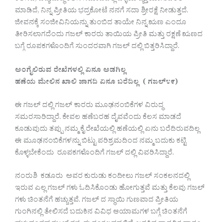
ಮಾಡಿದೆ, ನಿನ್ನ ಪ್ರೀತಿಯ ಭದ್ರಕೋಟೆ ನನಗೆ ಸದಾ ಶ್ರೀರಕ್ಷೆ ನೀಡುತ್ತದೆ.
ಜೀವನಕ್ಕೆ ಸಂಜೀವಿನಿಯನ್ನು ತುಂಬಿದ ತಾಯೇ ನಿನ್ನ ಋಣ ಎಂದೂ
ತೀರಿಸಲಾಗದೆಂದು ಗಜಲ್ ಕಾರರು ತಾಯಿಯ ಪ್ರೀತಿ ಮತ್ತು ರಕ್ಷಣೆ ಋಣದ
ಬಗ್ಗೆ ರೂಪಕಗಳೊಂದಿಗೆ ಸುಂದರವಾಗಿ ಗಜಲ್ ದಲ್ಲಿ ಬಿತ್ತರಿಸಿದ್ದಾರೆ.
ಅಂಗೈಲಿರುವ ರೇಖೆಗಳಲ್ಲಿ ಏನೂ ಅಡಗಿಲ್ಲ
ಹಣೆಯ ಮೇಲಿನ ಖಾಲಿ ಜಾಗದಿ ಏನೂ ಬರೆದಿಲ್ಲ ( ಗಜಲ್೪೯)
ಈ ಗಜಲ್ ದಲ್ಲಿ ಗಜಲ್ ಕಾರರು ಮೂಢನಂಬಿಕೆಗಳ ವಿರುದ್ಧ
ಸಮರಸಾರಿದ್ದಾರೆ. ಕೇವಲ ಹಣೆಬರಹ ದೈವವೆಂದು ಕೆಲಸ ಮಾಡದೆ
ಕೂಡುವುದು ತಪ್ಪು ನಮ್ಮ ಕೈ ರೇಖೆಯಲ್ಲಿ ಹಣೆಯಲ್ಲಿ ಏನು ಬರೆದಿರುವದಿಲ್ಲ
ಈ ಮೂಢನಂಬಿಕೆಗಳನ್ನು ಬಿಟ್ಟು ಪರಿಶ್ರಮದಿಂದ ನಮ್ಮ ಬದುಕು ಕಟ್ಟಿ
ಕೊಳ್ಳಬೇಕೆಂದು ರೂಪಕಗಳೊಂದಿಗೆ ಗಜಲ್ ದಲ್ಲಿ ವಿವರಿಸಿದ್ದಾರೆ.
ನಂರುಶಿ ಕಡೂರು ಅವರ ಕುರುಡು ಕಂದೀಲು ಗಜಲ್ ಸಂಕಲನದಲ್ಲಿ
ಇರುವ ಎಲ್ಲ ಗಜಲ್ ಗಳು ಓದಿಸಿಕೊಂಡು ಹೋಗುತ್ತವೆ ಮತ್ತು ಕೆಲವು ಗಜಲ್
ಗಳು ಚಿಂತನೆಗೆ ಹಚ್ಚುತ್ತವೆ. ಗಜಲ್ ದ ಸ್ಥಾಯಿ ಗುಣವಾದ ಪ್ರೀತಿಯ
ಗುಂಗಿನಲ್ಲಿ ತೇಲಿಸದೆ ಬದುಕಿನ ವಿವಿಧ ಆಯಾಮಗಳ ಬಗ್ಗೆ ಚಿಂತನೆಗೆ