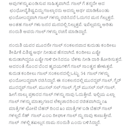
ಅವುಗಳನ್ನು ಖಂಡಿಸುವ ಸಾಹಿತ್ಯವಾಗಿದೆ. ಗಜಲ್ ಗೆ ತನ್ನದೇ ಆದ
ಛಂಧೋವೈಶಿಷ್ಟವಿದ್ದು ಗಜಲ್ಕಾರರು ಅದನ್ನು ಅರ್ಥ ಮಾಡಿಕೊಂಡು
ಛಂದೋಬದ್ಧವಾಗಿ ಗಜಲ್ ಗಳನ್ನು ರಚಿಸಿದರೆ ಓದುಗರ ಮನ ಗೆಲ್ಲುತ್ತದೆ.
ಅಂತಹ ಗಜಲ್ ಗಳು ಜನರ ಮನದಲ್ಲಿ ನಿಲ್ಲುತ್ತವೆ. ಇವೆಲ್ಲವನ್ನು ಅರಿತು
ನಂರುಶಿ ಅವರು ಗಜಲ್ ಗಳನ್ನು ರಚನೆ ಮಾಡಿದ್ದಾರೆ.
ನಂರುಶಿ ಯವರ ಮೂರನೇ ಗಜಲ್ ಸಂಕಲನವಾದ ಕುರುಡು ಕಂದೀಲು
ಶೀರ್ಷಿಕೆ ವಿಶಿಷ್ಟ ಅರ್ಥ ನೀಡುವ ಹೆಸರಾಗಿದೆ. ಕಂದೀಲು ಎಷ್ಟೇ
ಕುರುಡಾಗಿದ್ದರೂ ಎಷ್ಟೇ ಗಾಳಿ ಬೀಸಿದರೂ ಬೆಳಕು ನೀಡಿ ದಾರಿ ತೋರಿಸುತ್ತದೆ.
ಅದರಂತೆ ನೊಂದ ಬೆಂದ ಹೃದಯಗಳಿಗೆ ಗಜಲ್ ಸಾಂತ್ವನ ಹೇಳುತ್ತವೆ.
ಕುರುಡ ಕಂದೀಲು ಗಜಲ್ ಸಂಕಲನದಲ್ಲಿ ಒಟ್ಟು 54 ಗಜಲ್ ಗಳನ್ನು
ಛಂದೋಬದ್ಧವಾಗಿ ರಚಿಸಿದ್ದಾರೆ. ಈ ಸಂಕಲನದಲ್ಲಿ ಮುರದ್ಧಪ್ ಗಜಲ್, ಗೈರ್
ಮುರದ್ಧಪ್ ಗಜಲ್, ಮುಸಲ್ ಸಲ್ ಗಜಲ್, ಗೈರ್ ಮುಸಲ್ ಸಲ್ ಗಜಲ್,
ಹೀಗೆ ನಾಲ್ಕು ಪ್ರಕಾರದ ಗಜಲ್ ಗಳನ್ನು ನಾವು ಓದುತ್ತೇವೆ. ಇಲ್ಲಿಯ ಎಲ್ಲಾ
ಗಜಲ್ ಗಳನ್ನು ಮಾತ್ರಾಗಣದ ಲೆಕ್ಕಾಚಾರದಿಂದ ರಚಿತವಾಗಿದ್ದು ೧೩
ಮಾತ್ರೆಗಳ ಛೋಟಿ ಬೆಹರ್ ದಿಂದ ೩೦ ಮಾತ್ರೆಗಳ ಬಡಿ ಬೆಹರ್ ಗಜಲ್
ಗಳಲ್ಲದೆ ಸೆಹ್ ಗಜಲ್ ಎಂಬ ದೀಘಾ೯ ಗಜಲ್ ನ್ನು ನಾವು ಕಾಣುತ್ತೇವೆ.
ಗಜಲ್ ಗಳಲ್ಲಿ ತಖಲ್ಲುಸ ನಾಮ ನಂರುಶಿ ಎಂದು ಬಳಿಸಿದ್ದಾರೆ.