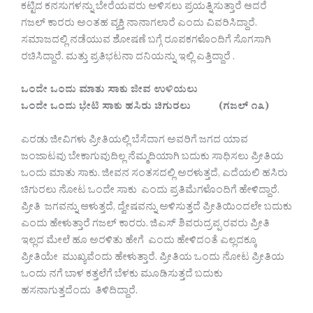
ಕಟ್ಟಿದ ಕನಸುಗಳನ್ನು ಬೇರೆಯವರು ಅಳಿಸಲು ಪ್ರಯತ್ನಿಸುತ್ತಾರೆ ಆದರೆ
ಗಜಲ್ ಕಾರರು ಅಂತಹ ವ್ಯಕ್ತಿ ನಾನಾಗಲಾರೆ ಎಂದು ವಿವರಿಸಿದ್ದಾರೆ.
ಸಮಾಜದಲ್ಲಿ ನಡೆಯುವ ಶೋಷಣೆ ಬಗ್ಗೆ ರೂಪಕಗಳೊಂದಿಗೆ ಸೊಗಸಾಗಿ
ರಚಿಸಿದ್ದಾರೆ. ಮತ್ತು ಪ್ರತಿಭಟನಾ ದನಿಯನ್ನು ಇಲ್ಲಿ ಎತ್ತಿದ್ದಾರೆ .
ಒಂದೇ ಒಂದು ಮಾತು ಸಾಕು ಜೀವ ಉಳಿಯಲು
ಒಂದೇ ಒಂದು ಭೇಟಿ ಸಾಕು ಹಸಿರು ಚಿಗುರಲು (ಗಜಲ್ ೧೩)
ಎರಡು ಜೀವಿಗಳು ಪ್ರೀತಿಯಲ್ಲಿ ಬೆಸೆದಾಗ ಅವರಿಗೆ ಜಗದ ಯಾವ
ಜಂಜಾಟವು ಬೇಕಾಗುವುದಿಲ್ಲ ನೆಮ್ಮದಿಯಾಗಿ ಬದುಕು ಸಾಧಿಸಲು ಪ್ರೀತಿಯ
ಒಂದು ಮಾತು ಸಾಕು. ಜೀವನ ಸಂತಸದಲ್ಲಿ ಅರಳುತ್ತದೆ, ಎದೆಯಲಿ ಹಸಿರು
ಚಿಗುರಲು ನೋಟ ಒಂದೇ ಸಾಕು ಎಂದು ಪ್ರತಿಮೆಗಳೊಂದಿಗೆ ಹೇಳಿದ್ದಾರೆ.
ಪ್ರೀತಿ ಜಗವನ್ನು ಆಳುತ್ತದೆ, ದ್ವೇಷವನ್ನು ಅಳಿಸುತ್ತದೆ ಪ್ರೀತಿಯಿಂದಲೇ ಬದುಕು
ಎಂದು ಹೇಳುತ್ತಾರೆ ಗಜಲ್ ಕಾರರು. ಜಿಎಸ್ ಶಿವರುದ್ರಪ್ಪ ರವರು ಪ್ರೀತಿ
ಇಲ್ಲದ ಮೇಲೆ ಹೂ ಅರಳಿತು ಹೇಗೆ ಎಂದು ಹೇಳಿದಂತೆ ಎಲ್ಲದಕ್ಕೂ
ಪ್ರೀತಿಯೇ ಮುಖ್ಯವೆಂದು ಹೇಳುತ್ತಾರೆ. ಪ್ರೀತಿಯ ಒಂದು ನೋಟ ಪ್ರೀತಿಯ
ಒಂದು ನಗೆ ಬಾಳ ಕತ್ತಲೆಗೆ ಬೆಳಕು ಮೂಡಿಸುತ್ತದೆ ಬದುಕು
ಹಸನಾಗುತ್ತದೆಂದು ತಿಳಿದಿದ್ದಾರೆ.