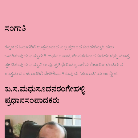
ಸಂಗಾತಿ
ಕನ್ನಡದ ಓದುಗರಿಗೆ ಉತ್ತಮವಾದ ಎಲ್ಲ ಪ್ರಕಾರದ ಬರಹಳನ್ನು ಓದಲು
ಒದಗಿಸುವುದು ನಮ್ಮ ಗುರಿ. ಜನಪರವಾದ, ಜೀವಪರವಾದ ಬರಹಗಳನ್ನು ಮಾತ್ರ
ಪ್ರಕಟಿಸುವುದು ನಮ್ಮ ನಿಲುವು. ಪ್ರತಿಭೆಯಿದ್ದೂ ಎಲೆಮರೆಕಾಯಿಗಳಂತಿರುವ
ಉತ್ತಮ ಬರಹಗಾರರಿಗೆ ವೇದಿಕೆಒದಗಿಸುವುದು ʼಸಂಗಾತಿʼಯ ಉದ್ದೇಶ.
ಕು.ಸ.ಮಧುಸೂದನರಂಗೇಹಳ್ಳಿ
ಪ್ರಧಾನಸಂಪಾದಕರು