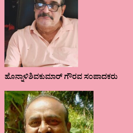
ಹೊನ್ನಾಳಿಶಿವಕುಮಾರ್ ಗೌರವ ಸಂಪಾದಕರು