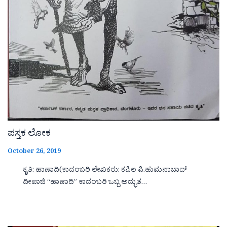
ಪಸ್ತಕ ಲೋಕ
October 26, 2019
ಕೃತಿ: ಹಾಣಾದಿ(ಕಾದಂಬರಿ ಲೇಖಕರು: ಕಪಿಲ ಪಿ.ಹುಮನಾಬಾದ್
ದೀಪಾಜಿ “ಹಾಣಾದಿ‌‌‌‌” ಕಾದಂಬರಿ ಒಬ್ಬ ಅದ್ಭುತ…