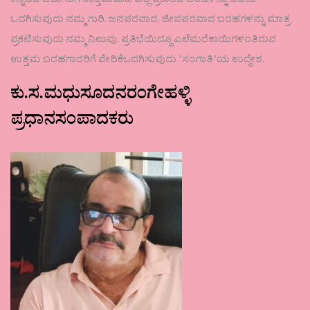
ಕನ್ನಡದ ಓದುಗರಿಗೆ ಉತ್ತಮವಾದ ಎಲ್ಲ ಪ್ರಕಾರದ ಬರಹಳನ್ನು ಓದಲು
ಒದಗಿಸುವುದು ನಮ್ಮ ಗುರಿ. ಜನಪರವಾದ, ಜೀವಪರವಾದ ಬರಹಗಳನ್ನು ಮಾತ್ರ
ಪ್ರಕಟಿಸುವುದು ನಮ್ಮ ನಿಲುವು. ಪ್ರತಿಭೆಯಿದ್ದೂ ಎಲೆಮರೆಕಾಯಿಗಳಂತಿರುವ
ಉತ್ತಮ ಬರಹಗಾರರಿಗೆ ವೇದಿಕೆಒದಗಿಸುವುದು ʼಸಂಗಾತಿʼಯ ಉದ್ದೇಶ.
ಕು.ಸ.ಮಧುಸೂದನರಂಗೇಹಳ್ಳಿ
ಪ್ರಧಾನಸಂಪಾದಕರು