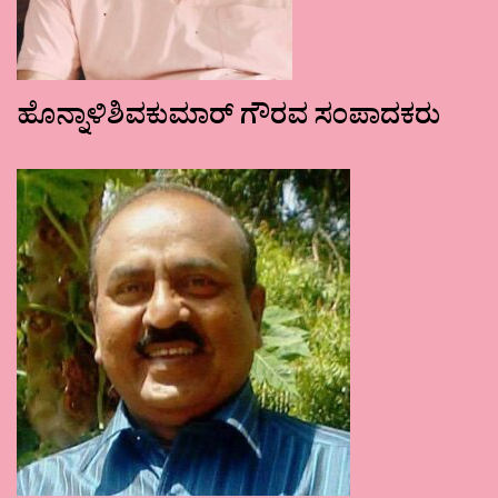
ಹೊನ್ನಾಳಿಶಿವಕುಮಾರ್ ಗೌರವ ಸಂಪಾದಕರು