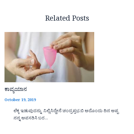
Related Posts
ಕಾವ್ಯಯಾನ
October 19, 2019
ಲೆಕ್ಕ ಇಡುವುದನ್ನು ನಿಲ್ಲಿಸಿದ್ದೇನೆ ಚಂದ್ರಪ್ರಭ.ಬಿ ಅದೊಂದು ದಿನ ಅಪ್ಪ
ನನ್ನ ಅವಸರಿಸಿ ಬರ…