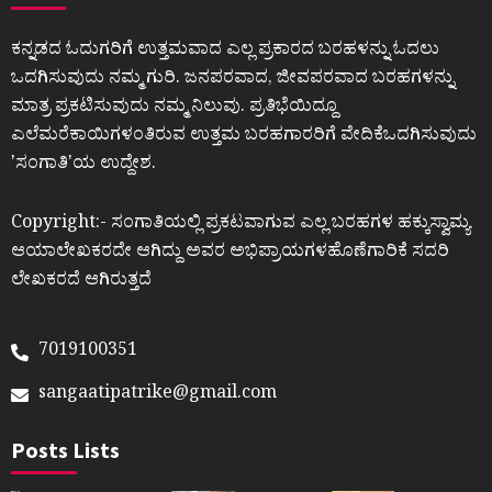
ಕನ್ನಡದ ಓದುಗರಿಗೆ ಉತ್ತಮವಾದ ಎಲ್ಲ ಪ್ರಕಾರದ ಬರಹಳನ್ನು ಓದಲು
ಒದಗಿಸುವುದು ನಮ್ಮ ಗುರಿ. ಜನಪರವಾದ, ಜೀವಪರವಾದ ಬರಹಗಳನ್ನು
ಮಾತ್ರ ಪ್ರಕಟಿಸುವುದು ನಮ್ಮ ನಿಲುವು. ಪ್ರತಿಭೆಯಿದ್ದೂ
ಎಲೆಮರೆಕಾಯಿಗಳಂತಿರುವ ಉತ್ತಮ ಬರಹಗಾರರಿಗೆ ವೇದಿಕೆಒದಗಿಸುವುದು
ʼಸಂಗಾತಿʼಯ ಉದ್ದೇಶ.
Copyright:- ಸಂಗಾತಿಯಲ್ಲಿ ಪ್ರಕಟವಾಗುವ ಎಲ್ಲ ಬರಹಗಳ ಹಕ್ಕುಸ್ವಾಮ್ಯ
ಆಯಾಲೇಖಕರದೇ ಆಗಿದ್ದು ಅವರ ಅಭಿಪ್ರಾಯಗಳಹೊಣೆಗಾರಿಕೆ ಸದರಿ
ಲೇಖಕರದೆ ಆಗಿರುತ್ತದೆ
7019100351
sangaatipatrike@gmail.com
Posts Lists