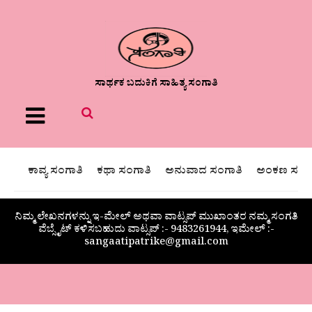
ಸಾರ್ಥಕ ಬದುಕಿಗೆ ಸಾಹಿತ್ಯ ಸಂಗಾತಿ
Menu
ಕಾವ್ಯ ಸಂಗಾತಿ
ಕಥಾ ಸಂಗಾತಿ
ಅನುವಾದ ಸಂಗಾತಿ
ಅಂಕಣ ಸಂಗಾ
ನಿಮ್ಮ ಲೇಖನಗಳನ್ನು ಇ-ಮೇಲ್ ಅಥವಾ ವಾಟ್ಸಪ್ ಮುಖಾಂತರ ನಮ್ಮ ಸಂಗತಿ
ವೆಬ್ಸೈಟ್ ಕಳಿಸಬಹುದು ವಾಟ್ಸಪ್‌ :- 9483261944, ಇಮೇಲ್ :-
sangaatipatrike@gmail.com