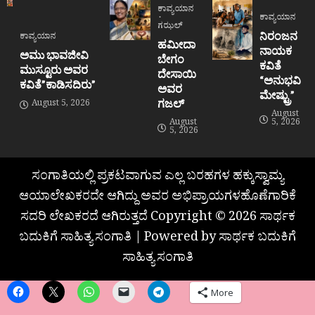
ಕಾವ್ಯಯಾನ
ಕಾವ್ಯಯಾನ
ಗಝಲ್
ನಿರಂಜನ
ಕಾವ್ಯಯಾನ
ಹಮೀದಾ
ನಾಯಕ
ಅಮು ಭಾವಜೀವಿ
ಬೇಗಂ
ಕವಿತೆ
ಮುಸ್ಟೂರು ಅವರ
ದೇಸಾಯಿ
“ಅನುಭವಿ
ಕವಿತೆ”ಕಾಡಿಸದಿರು”
ಅವರ
ಮೇಷ್ಟ್ರು”
ಗಜಲ್
August 5, 2026
August
August
5, 2026
5, 2026
ಸಂಗಾತಿಯಲ್ಲಿ ಪ್ರಕಟವಾಗುವ ಎಲ್ಲ ಬರಹಗಳ ಹಕ್ಕುಸ್ವಾಮ್ಯ
ಆಯಾಲೇಖಕರದೇ ಆಗಿದ್ದು ಅವರ ಅಭಿಪ್ರಾಯಗಳಹೊಣೆಗಾರಿಕೆ
ಸದರಿ ಲೇಖಕರದೆ ಆಗಿರುತ್ತದೆ Copyright © 2026 ಸಾರ್ಥಕ
ಬದುಕಿಗೆ ಸಾಹಿತ್ಯ ಸಂಗಾತಿ | Powered by ಸಾರ್ಥಕ ಬದುಕಿಗೆ
ಸಾಹಿತ್ಯ ಸಂಗಾತಿ
More