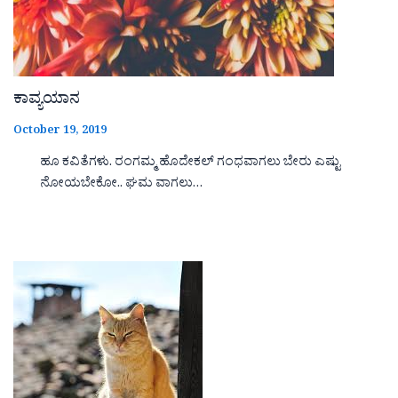
ಕಾವ್ಯಯಾನ
October 19, 2019
ಹೂ ಕವಿತೆಗಳು. ರಂಗಮ್ಮ ಹೊದೇಕಲ್ ಗಂಧವಾಗಲು ಬೇರು ಎಷ್ಟು
ನೋಯಬೇಕೋ.. ಘಮ ವಾಗಲು…