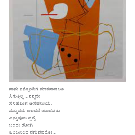
ನಾನು ನನ್ನೊಂದಿಗೆ ಮಾತನಾಡಲೂ
ಸಿಗುತ್ತಿಲ್ಲ …ನನ್ನದೇ
ಸನಿಹವೀಗ ಅಸಹನೀಯ.
ನಮ್ಮವರು ಅಂದರೆ ಯಾರವರು
ಎನ್ನುವುದು ಪ್ರಶ್ನೆ.
ಬಂದು ಹೋಗಿ
ಹಿಂದಿನಿಂದ ನಗುವವರೋ…