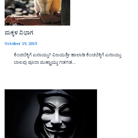
ಮಕ್ಕಳ ವಿಭಾಗ
October 19, 2019
ಕೆಂಚಬೆಕ್ಕಿಗೆ ಏನಾಯ್ತು? ವಿಜಯಶ್ರೀ ಹಾಲಾಡಿ ಕೆಂಚಬೆಕ್ಕಿಗೆ ಏನಾಯ್ತು
ಬಾಲವು ಪೂರಾ ಮಣ್ಣಾಯ್ತು ಗಡಗಡ…