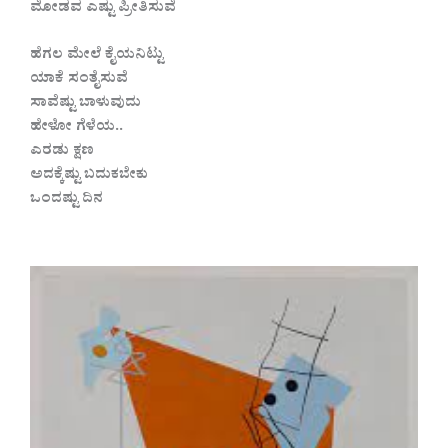
ಮೋಡವ ಎಷ್ಟು ಪ್ರೀತಿಸುವೆ
ಹೆಗಲ ಮೇಲೆ ಕೈಯನಿಟ್ಟು
ಯಾಕೆ ಸಂತೈಸುವೆ
ಸಾವೆಷ್ಟು ಬಾಳುವುದು
ಹೇಳೋ ಗೆಳೆಯ..
ಎರಡು ಕ್ಷಣ
ಅದಕ್ಕೆಷ್ಟು ಬದುಕಬೇಕು
ಒಂದಷ್ಟು ದಿನ