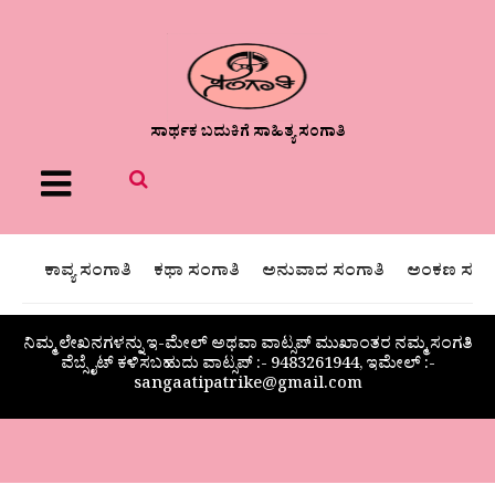
ಸಾರ್ಥಕ ಬದುಕಿಗೆ ಸಾಹಿತ್ಯ ಸಂಗಾತಿ
Menu
ಕಾವ್ಯ ಸಂಗಾತಿ
ಕಥಾ ಸಂಗಾತಿ
ಅನುವಾದ ಸಂಗಾತಿ
ಅಂಕಣ ಸಂಗಾ
ನಿಮ್ಮ ಲೇಖನಗಳನ್ನು ಇ-ಮೇಲ್ ಅಥವಾ ವಾಟ್ಸಪ್ ಮುಖಾಂತರ ನಮ್ಮ ಸಂಗತಿ
ವೆಬ್ಸೈಟ್ ಕಳಿಸಬಹುದು ವಾಟ್ಸಪ್‌ :- 9483261944, ಇಮೇಲ್ :-
sangaatipatrike@gmail.com