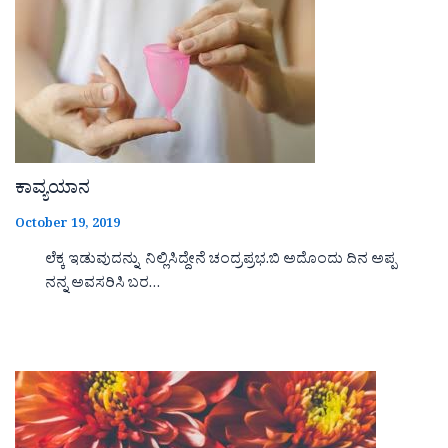
ಕಾವ್ಯಯಾನ
October 19, 2019
ಲೆಕ್ಕ ಇಡುವುದನ್ನು ನಿಲ್ಲಿಸಿದ್ದೇನೆ ಚಂದ್ರಪ್ರಭ.ಬಿ ಅದೊಂದು ದಿನ ಅಪ್ಪ
ನನ್ನ ಅವಸರಿಸಿ ಬರ…