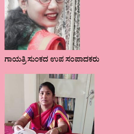
ಗಾಯತ್ರಿ ಸುಂಕದ ಉಪ ಸಂಪಾದಕರು