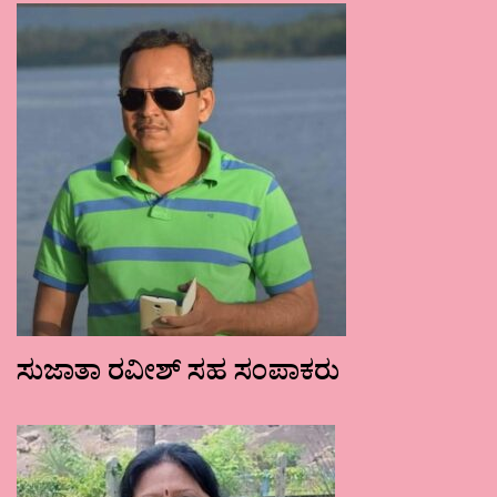
ಸುಜಾತಾ ರವೀಶ್ ಸಹ ಸಂಪಾಕರು