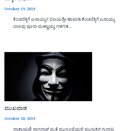
October 19, 2019
ಕೆಂಚಬೆಕ್ಕಿಗೆ ಏನಾಯ್ತು? ವಿಜಯಶ್ರೀ ಹಾಲಾಡಿ ಕೆಂಚಬೆಕ್ಕಿಗೆ ಏನಾಯ್ತು
ಬಾಲವು ಪೂರಾ ಮಣ್ಣಾಯ್ತು ಗಡಗಡ…
ಮುಖವಾಡ
October 20, 2019
ದಾಕ್ಷಾಯಣಿ ನಾಗರಾಜ್ ಮತ್ತೆ ಮುಸ್ಸಂಜೆಯಲಿ ಮುಸುಕಿನ ಗುದ್ದಾಟ