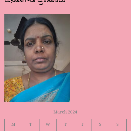
ಅನಿತಾಗೌಡ ಪ್ರಕಾಶಕರು
March 2024
M
T
W
T
F
S
S