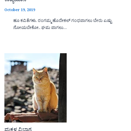
ಕಾವ್ಯಯಾನ
October 19, 2019
ಹೂ ಕವಿತೆಗಳು. ರಂಗಮ್ಮ ಹೊದೇಕಲ್ ಗಂಧವಾಗಲು ಬೇರು ಎಷ್ಟು
ನೋಯಬೇಕೋ.. ಘಮ ವಾಗಲು…
ಮಕ್ಕಳ ವಿಭಾಗ