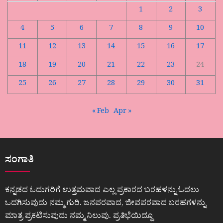
1
2
3
4
5
6
7
8
9
10
11
12
13
14
15
16
17
18
19
20
21
22
23
24
25
26
27
28
29
30
31
« Feb
Apr »
ಸಂಗಾತಿ
ಕನ್ನಡದ ಓದುಗರಿಗೆ ಉತ್ತಮವಾದ ಎಲ್ಲ ಪ್ರಕಾರದ ಬರಹಳನ್ನು ಓದಲು
ಒದಗಿಸುವುದು ನಮ್ಮ ಗುರಿ. ಜನಪರವಾದ, ಜೀವಪರವಾದ ಬರಹಗಳನ್ನು
ಮಾತ್ರ ಪ್ರಕಟಿಸುವುದು ನಮ್ಮ ನಿಲುವು. ಪ್ರತಿಭೆಯಿದ್ದೂ