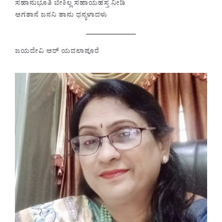
ಸಹಾನುಭೂತಿ ಬೇಕಿಲ್ಲ ಸಹಾಯಹಸ್ತ ನೀಡಿ
ಆಗತಾನೆ ಜನನಿ ತಾನು ಧನ್ಯಳಾದಳು
ಜಯದೇವಿ ಆರ್ ಯದಲಾಪೂರೆ