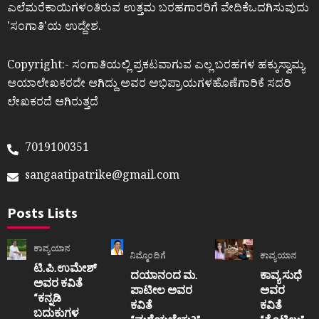
ಎಲೆಮರೆಕಾಯಿಗಳಂತಿರುವ ಉತ್ತಮ ಬರಹಗಾರರಿಗೆ ವೇದಿಕೆಒದಗಿಸುವುದು
ʼಸಂಗಾತಿʼಯ ಉದ್ದೇಶ.
Copyright:- ಸಂಗಾತಿಯಲ್ಲಿ ಪ್ರಕಟವಾಗುವ ಎಲ್ಲ ಬರಹಗಳ ಹಕ್ಕುಸ್ವಾಮ್ಯ
ಆಯಾಲೇಖಕರದೇ ಆಗಿದ್ದು ಅವರ ಅಭಿಪ್ರಾಯಗಳಹೊಣೆಗಾರಿಕೆ ಸದರಿ
ಲೇಖಕರದೆ ಆಗಿರುತ್ತದೆ
7019100351
sangaatipatrike@gmail.com
Posts Lists
ಕಾವ್ಯಯಾನ
ನಿಮ್ಮೊಂದಿಗೆ
ಕಾವ್ಯಯಾನ
ಟಿ.ಪಿ.ಉಮೇಶ್
ದಯಾನಂದ ಮ.
ಕಾವ್ಯ ಸುಧೆ
ಅವರ ಕವಿತೆ
ಪಾಟೀಲ ಅವರ
ಅವರ
“ಕನ್ನಡಿ
ಕವಿತೆ
ಕವಿತೆ
ಬದುಕುಗಳ