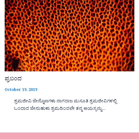
ಪ್ರಬಂದ
October 19, 2019
ಶ್ರಮಜೀವಿ ಜೇನ್ನೊಣಗಳು ನಾಗರಾಜ ಮಸೂತಿ ಶ್ರಮಜೀವಿಗಳಲ್ಲಿ
ಒಂದಾದ ಜೇನುಹುಳು ಶ್ರಮದಿಂದಲೇ ತನ್ನ ಆಯಸ್ಸನ್ನು…