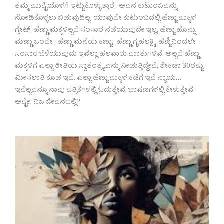
ತಮ್ಮ ಮುಷ್ಟಿಯೊಳಗೆ ಇಟ್ಟುಕೊಳ್ಳುತ್ತಾರೆ, ಅವನ ಕುಟುಂಬವನ್ನು
ನೋಡಿಕೊಳ್ಳಲು ಬಿಡುವುದಿಲ್ಲ, ಯಾವುದೇ ಕುಟುಂಬದಲ್ಲಿ ಹೆಣ್ಣು ಮಕ್ಕಳ
ಗ್ರೇಟ್, ಹೆಣ್ಣು ಮಕ್ಕಳಿಲ್ಲದೆ ಸಂಸಾರ ನಡೆಯುವುದೇ ಇಲ್ಲ, ಹೆಣ್ಣು ಹೊನ್ನು
ಮಣ್ಣು ಒಂದೇ , ಹೆಣ್ಣು ಮನೆಯ ಕಣ್ಣು. ಹೆಣ್ಣು ಗೃಹಲಕ್ಷ್ಮಿ. ಹೆಣ್ಣಿನಿಂದಲೇ
ಸಂಸಾರ ಬೆಳೆಯುವುದು ಇವೆಲ್ಲಾ ಹಲವಾರು ಮಾತುಗಳಿವೆ. ಅಲ್ಲದೆ ಹೆಣ್ಣು
ಮಕ್ಕಳಿಗೆ ಎಲ್ಲಾ ರೀತಿಯ ಸ್ವಾತಂತ್ರ್ಯವನ್ನು ನೀಡುತ್ತಿದ್ದೇವೆ, ಶೇಕಡಾ 30ರಷ್ಟು
ಮೀಸಲಾತಿ ಕೂಡ ಇದೆ. ಎಲ್ಲಾ ಹೆಣ್ಣು ಮಕ್ಕಳ ಕಡೆಗೆ ಇವೆ ನ್ಯಾಯ…
ಇವೆಲ್ಲವನ್ನೂ ನಾವು ಪತ್ರಿಕೆಗಳಲ್ಲಿ ಓದುತ್ತೇವೆ, ಭಾಷಣಗಳಲ್ಲಿ ಕೇಳುತ್ತೇವೆ.
ಅಷ್ಟೇ. ನಿಜ ಜೀವನದಲ್ಲಿ?