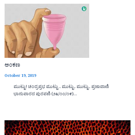
ಅಂಕಣ
October 19, 2019
ಮುಟ್ಟು! ಚಂದ್ರಪ್ರಭ ಮುಟ್ಟು .. ಮುಟ್ಟು.. ಮುಟ್ಟು.. ಪ್ರಜಾವಾಣಿ
ಭಾನುವಾರದ ಪುರವಣಿ (೨೩/೧೦/೧೯)…