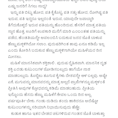
ಮಾವ, ಅಕ್ಕ ತಂಗಿ ಅಷ್ಟು ಜವಾಬ್ದಾರಿಯುತರು ಇದ್ದರೆ ಅವರ ಪುಣ್ಯ. ಅದು
ಎಷ್ಟು ಜನರಿಗೆ ಸಿಗಲು ಸಾಧ್ಯ?
ಇನ್ನು ಪತಿ ಬಿಟ್ಟು ಹೋದ, ಪತಿ ಕೈ ಕೊಟ್ಟ, ಪತಿ ಸತ್ತು ಹೋದ, ರೋಗಿಷ್ಟ ಪತಿ
ಇರುವ, ಪತಿ ಇದ್ದರೂ ಇಲ್ಲದಂತೆ ಇರುವ, ಯಾವುದೇ ಜವಾಬ್ದಾರಿ
ತೆಗೆದುಕೊಳ್ಳದೆ ಇರುವ ಪತಿಯನ್ನು ಹೊಂದಿರುವ, ಹೆಸರಿಗೆ ಮಾತ್ರ ಪತಿಯ
ಸ್ಥಾನ ಹೊತ್ತ, ಊರಿಗೆ ಉಪಕಾರಿ ಮನೆಗೆ ಮಾರಿ ಎಂಬಂತಹ ಪತಿಯನ್ನು
ಪಡೆದ, ಹೆಂಡತಿಯನ್ನೇ ಅವಲಂಬಿಸಿ ಬದುಕುವ ಜನರ ಜೊತೆ ಬಾಳುವ
ಹೆಣ್ಣು ಮಕ್ಕಳಿಗಿದೋ ಸಲಾಂ. ಪುರುಷರಿಗಿಂತ ತಾವು ಏನೂ ಕಡಿಮೆ ಇಲ್ಲ
ಎಂದು ತೋರಿಸಿ ಬದುಕುವ ಹೆಣ್ಣು ಮಕ್ಕಳಿಗಾಗಿಯೇ ಮಹಿಳೆಯರ ದಿನ
ಮೀಸಲು.
ಮಹಿಳೆ ಮಾನಸಿಕವಾಗಿ ಶಕ್ತಿಶಾಲಿ . ಪುರುಷ ದೈಹಿಕವಾಗಿ. ಮಾನಸಿಕ ದೃಢ
ಶಕ್ತಿ ಎರಡು ಕುಟುಂಬಗಳ ಜೋಡಿಸಬಲ್ಲುದು ಹಾಗೆಯೇ ನಾಶ
ಮಾಡಬಲ್ಲುದು. ತೊಟ್ಟಿಲು ತೂಗುವ ಕೈಗಳು ದೇಶವನ್ನೇ ಆಳ ಬಲ್ಲವು. ಅಷ್ಟೇ
ಏಕೆ, ಮಗುವನ್ನು ಮಾನವರನ್ನು ಮಾತ್ರ ಅಲ್ಲದೆ ಪ್ರಾಣಿಗಳನ್ನೂ ಮಕ್ಕಳಂತೆ
ಪ್ರೀತಿಸಿ ಅವುಗಳ ಕ್ರೋಧವನ್ನು ಕಡಿಮೆ ಮಾಡಬಹುದು. ಪ್ರೀತಿಯ
ಇನ್ನೊಂದು ಹೆಸರು ಹೆಣ್ಣು. ಮಹಿಳೆಗೆ ಕೇವಲ ಒಂದು ದಿನ ಅಲ್ಲ.
ವರ್ಷಪೂರ್ತಿ ಬೇಕು. ಗಂಡು ದುಡಿದು ತಂದು ಹಾಕಿದರೂ ಅದೆಷ್ಟೋ
ಕುಟುಂಬಗಳನ್ನು ಸರಿಯಾಗಿ ನಿಭಾಯಿಸುವುದು ಹೆಣ್ಣೇ.
ಕುಡುಕ ಹಾಗೂ ಇತರ ಬೇಡದ ಚಟಗಳಿರುವ ಗಂಡನ ಜೊತೆ ಬಾಳುತ್ತಾ