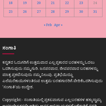
18
19
20
21
22
23
24
25
26
27
28
29
30
31
« Feb
Apr »
ಸಂಗಾತಿ
ಕನ್ನಡದ ಓದುಗರಿಗೆ ಉತ್ತಮವಾದ ಎಲ್ಲ ಪ್ರಕಾರದ ಬರಹಳನ್ನು ಓದಲು
ಒದಗಿಸುವುದು ನಮ್ಮ ಗುರಿ. ಜನಪರವಾದ, ಜೀವಪರವಾದ ಬರಹಗಳನ್ನು
ಮಾತ್ರ ಪ್ರಕಟಿಸುವುದು ನಮ್ಮ ನಿಲುವು. ಪ್ರತಿಭೆಯಿದ್ದೂ
ಎಲೆಮರೆಕಾಯಿಗಳಂತಿರುವ ಉತ್ತಮ ಬರಹಗಾರರಿಗೆ ವೇದಿಕೆಒದಗಿಸುವುದು
ʼಸಂಗಾತಿʼಯ ಉದ್ದೇಶ.
Copyright:- ಸಂಗಾತಿಯಲ್ಲಿ ಪ್ರಕಟವಾಗುವ ಎಲ್ಲ ಬರಹಗಳ ಹಕ್ಕುಸ್ವಾಮ್ಯ