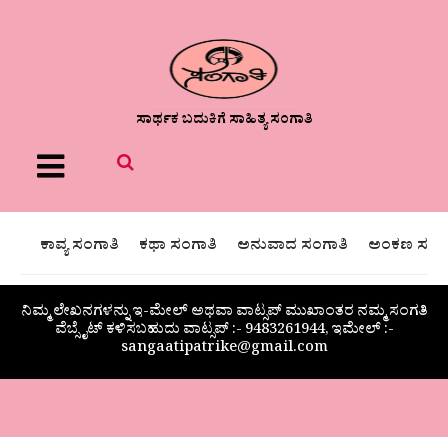
ಸಾರ್ಥಕ ಬದುಕಿಗೆ ಸಾಹಿತ್ಯ ಸಂಗಾತಿ
Menu
ಕಾವ್ಯ ಸಂಗಾತಿ
ಕಥಾ ಸಂಗಾತಿ
ಅನುವಾದ ಸಂಗಾತಿ
ಅಂಕಣ ಸಂಗಾ
ನಿಮ್ಮ ಲೇಖನಗಳನ್ನು ಇ-ಮೇಲ್ ಅಥವಾ ವಾಟ್ಸಪ್ ಮುಖಾಂತರ ನಮ್ಮ ಸಂಗತಿ
ವೆಬ್ಸೈಟ್ ಕಳಿಸಬಹುದು ವಾಟ್ಸಪ್‌ :- 9483261944, ಇಮೇಲ್ :-
sangaatipatrike@gmail.com