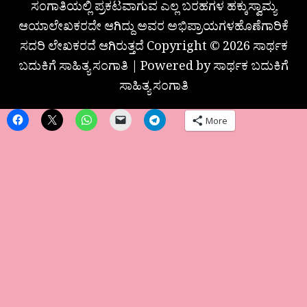
ಸಂಗಾತಿಯಲ್ಲಿ ಪ್ರಕಟವಾಗುವ ಎಲ್ಲ ಬರಹಗಳ ಹಕ್ಕುಸ್ವಾಮ್ಯ
ಆಯಾಲೇಖಕರದೇ ಆಗಿದ್ದು ಅವರ ಅಭಿಪ್ರಾಯಗಳಹೊಣೆಗಾರಿಕೆ
ಸದರಿ ಲೇಖಕರದೆ ಆಗಿರುತ್ತದೆ Copyright © 2026 ಸಾರ್ಥಕ
ಬದುಕಿಗೆ ಸಾಹಿತ್ಯ ಸಂಗಾತಿ | Powered by ಸಾರ್ಥಕ ಬದುಕಿಗೆ
ಸಾಹಿತ್ಯ ಸಂಗಾತಿ
More