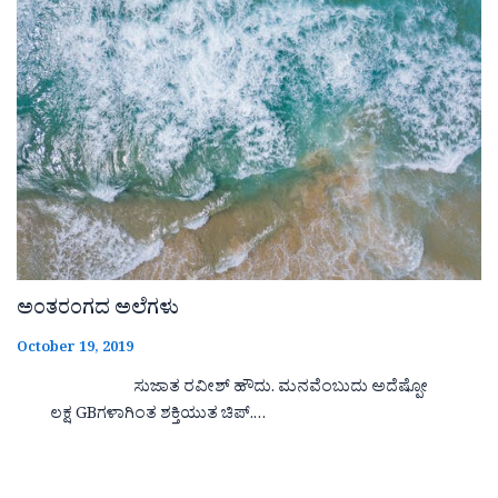
ಅಂತರಂಗದ ಅಲೆಗಳು
October 19, 2019
ಸುಜಾತ ರವೀಶ್ ಹೌದು. ಮನವೆಂಬುದು ಅದೆಷ್ಪೋ
ಲಕ್ಷ GBಗಳಾಗಿಂತ ಶಕ್ತಿಯುತ ಚಿಪ್.…