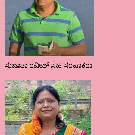
ಸುಜಾತಾ ರವೀಶ್ ಸಹ ಸಂಪಾಕರು