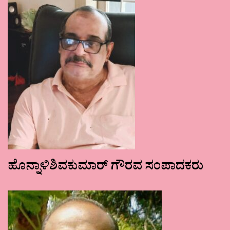
ಹೊನ್ನಾಳಿಶಿವಕುಮಾರ್ ಗೌರವ ಸಂಪಾದಕರು