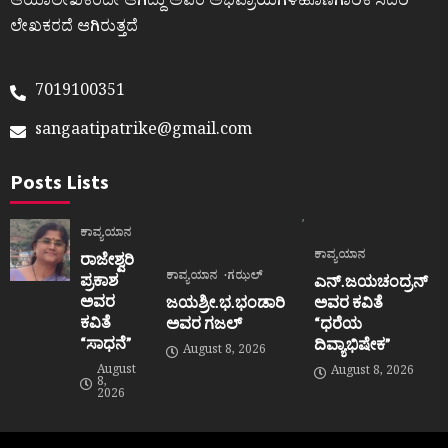
ಆಯಾಲೇಖಕರದೇ ಆಗಿದ್ದು ಅವರ ಅಭಿಪ್ರಾಯಗಳಹೊಣೆಗಾರಿಕೆ ಸದರಿ
ಲೇಖಕರದೆ ಆಗಿರುತ್ತದೆ
7019100351
sangaatipatrike@gmail.com
Posts Lists
ಕಾವ್ಯಯಾನ
ಕಾವ್ಯಯಾನ
ರಾಜೇಶ್ವರಿ
ಕಾವ್ಯಯಾನ
ಗಝಲ್
ಪ್ರಕಾಶ
ಎನ್.ಜಯಚಂದ್ರನ್
ಅವರ
ಜಯಶ್ರೀ.ಭ.ಭಂಡಾರಿ
ಅವರ ಕವಿತೆ
ಕವಿತೆ
ಅವರ ಗಜಲ್
“ಧರೆಯ
“ಸಾಧನೆ”
ದಿವ್ಯಾಭಿಷೇಕ”
August 8, 2026
August
August 8, 2026
8,
2026