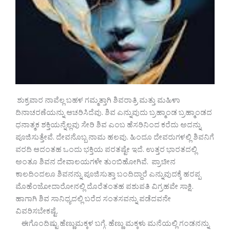
ಶುಕ್ರವಾರ ನಾವೆಲ್ಲ ಬಹಳ ಗಮ್ಮತ್ತಾಗಿ ಶಿವರಾತ್ರಿ ಮತ್ತು ಮಹಿಳಾ
ದಿನಾಚರಣೆಯನ್ನು ಆಚರಿಸಿದೆವು. ಶಿವ ಎನ್ನುವುದು ಬ್ರಹ್ಮಾಂಡ ಬ್ರಹ್ಮಾಂಡದ
ಧನಾತ್ಮಕ ಶಕ್ತಿಯನ್ನೆಲ್ಲವು ಸೇರಿ ಶಿವ ಎಂಬ ಹೆಸರಿನಿಂದ ಕರೆದು ಅದನ್ನು
ಪೂಜಿಸುತ್ತೇವೆ. ದೇವನೊಬ್ಬ ನಾಮ ಹಲವು. ಹಿಂದೂ ದೇವರುಗಳಲ್ಲಿ ಶಿವನಿಗೆ
ವರದಿ ಆದಂತಹ ಒಂದು ಭಕ್ತಿಯ ಪರತಷ್ಟೇ ಇದೆ. ಉತ್ತರ ಭಾರತದಲ್ಲಿ
ಅಂತೂ ಶಿವನ ದೇವಾಲಯಗಳೇ ತುಂಬಿಹೋಗಿವೆ. ಪ್ರಾಚೀನ
ಕಾಲದಿಂದಲೂ ಶಿವನನ್ನು ಪೂಜಿಸುತ್ತಾ ಬಂದಿದ್ದಾರೆ ಎನ್ನುವುದಕ್ಕೆ ಹರಪ್ಪ
ಮೊಹೆಂಜೋದಾರೋನಲ್ಲಿ ದೊರೆತಂತಹ ಪಶುಪತಿ ವಿಗ್ರಹವೇ ಸಾಕ್ಷಿ.
ಹಾಗಾಗಿ ಶಿವ ಸಾನಿಧ್ಯದಲ್ಲಿ ಬರೆದ ಸಂತಸವನ್ನು ಪಡೆದವನೇ
ವಿವರಿಸಬೇಕಷ್ಟೆ.
ಈಗೊಂದಿಷ್ಟು ಹೆಣ್ಣುಮಕ್ಕಳ ಬಗ್ಗೆ. ಹೆಣ್ಣು ಮಕ್ಕಳು ಮನೆಯಲ್ಲಿ ಗಂಡನನ್ನು