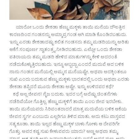
ಯಾರೋ ಒಂದು ಶೇಕಡಾ ಹೆಣ್ಣು ಮಕ್ಕಳು ತಾಯಿ ಮನೆಯ ದೌಲತ್ತಿನ
ಕಾರಣದಿಂದ ಗಂಡನನ್ನು ಅಮ್ಮಾವ್ರ ಗಂಡ ಆಗಿ ಮಾಡಿ ಕೊಂಡಿರಬಹುದು.
ಇನ್ನು ಎರಡು ಶೇಕಡಾದಷ್ಟು ಕಲಿತ ಗಂಡಸರು ತಮ್ಮ ಮಡದಿಯನ್ನು ಅರಿತು
ಆಕೆಗೆ ಸಂಪೂರ್ಣ ಸ್ವಾತಂತ್ರ್ಯ ನೀಡಿರಬಹುದು. ಎಲ್ಲೋ ಒಂದು ಶೇಕಡಾ
ಪತಿರಾಯರು ತಮ್ಮ ಮಡದಿ ಹೇಳಿದ ಮಾತುಗಳನ್ನು ಕೇಳಿ ಅದರಂತೆ
ನಡೆದುಕೊಳ್ಳುತ್ತಿರಬಹುದು. ಇನ್ನೂ ಅಬ್ಬಬ್ಬಾ ಎಂದರೆ ಮದುವೆ ಆದ ಬಳಿಕ
ನಾನು ಗಂಡನ ಮನೆಯಲ್ಲಿ ಅಮ್ಮನ ಮನೆಯಷ್ಟೇ, ಅಥವಾ ಅದಕ್ಕಿಂತಲೂ
ಸುಖಿ ಎಂದು ಬದುಕುವ ಹೆಣ್ಣು ಮಕ್ಕಳು ಭಾರತದಲ್ಲಿ ಒಂದು ಅಥವಾ ಎರಡು
ಶೇಕಡಾ ತಪ್ಪಿದರೆ ಮೂರು ಶೇಕಡಾ ಅಷ್ಟೇ. ಇನ್ನು ಉಳಿದವರ ಕಥೆ?
ಕಥೆ ಅಲ್ಲ ಜೀವನ! ನೈಜ ಬದುಕು. ಇದರ ಬಗ್ಗೆ ಅದೆಷ್ಟು ಚಿಂತನೆಗಳು
ನಡೆದಿವೆಯೋ ಗೊತ್ತಿಲ್ಲ. ಹೆಣ್ಣು ಮಕ್ಕಳಿಗೆ ತಾಯಿ ಎಂಬ ಜೀವ ಇರಬೇಕು.
ತಾಯಿ ಮನೆಯವರು ಸಿರಿವಂತರಾದರೆ ಮಾತ್ರ ಮದುವೆಯ ಬಳಿಕ ಆಕೆಯ
ಜೀವನ ಸ್ವರ್ಗ ಎಂಬುದು ಎಲ್ಲರಿಗೂ ತಿಳಿದ ಮಾತು, ಅದು ಕಟು ವಾಸ್ತವದ
ಸತ್ಯ ಕೂಡಾ. ತಾಯಿ ಇಲ್ಲದ ಹೆಣ್ಣು ಮಕ್ಕಳ ಬಾಳು ಗೋಳು ಆ ದೇವರಿಗೇ
ಗೊತ್ತು. ಅವರ ಕಷ್ಟ ಸುಖ ಕೇಳುವವರು ಯಾರು? ಅಣ್ಣ ಅಥವಾ ತಮ್ಮ,