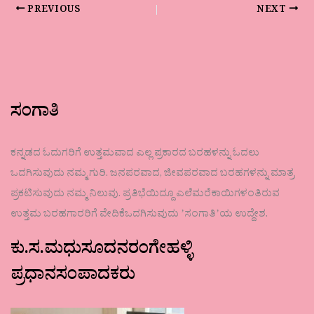
PREVIOUS
NEXT
ಸಂಗಾತಿ
ಕನ್ನಡದ ಓದುಗರಿಗೆ ಉತ್ತಮವಾದ ಎಲ್ಲ ಪ್ರಕಾರದ ಬರಹಳನ್ನು ಓದಲು
ಒದಗಿಸುವುದು ನಮ್ಮ ಗುರಿ. ಜನಪರವಾದ, ಜೀವಪರವಾದ ಬರಹಗಳನ್ನು ಮಾತ್ರ
ಪ್ರಕಟಿಸುವುದು ನಮ್ಮ ನಿಲುವು. ಪ್ರತಿಭೆಯಿದ್ದೂ ಎಲೆಮರೆಕಾಯಿಗಳಂತಿರುವ
ಉತ್ತಮ ಬರಹಗಾರರಿಗೆ ವೇದಿಕೆಒದಗಿಸುವುದು ʼಸಂಗಾತಿʼಯ ಉದ್ದೇಶ.
ಕು.ಸ.ಮಧುಸೂದನರಂಗೇಹಳ್ಳಿ
ಪ್ರಧಾನಸಂಪಾದಕರು