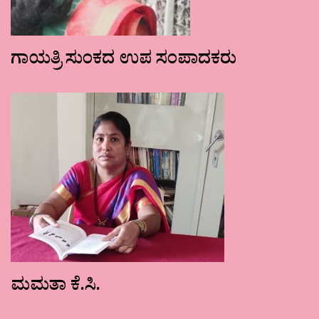
ಗಾಯತ್ರಿ ಸುಂಕದ ಉಪ ಸಂಪಾದಕರು
ಮಮತಾ ಕೆ.ಸಿ.