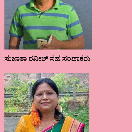
ಸುಜಾತಾ ರವೀಶ್ ಸಹ ಸಂಪಾಕರು