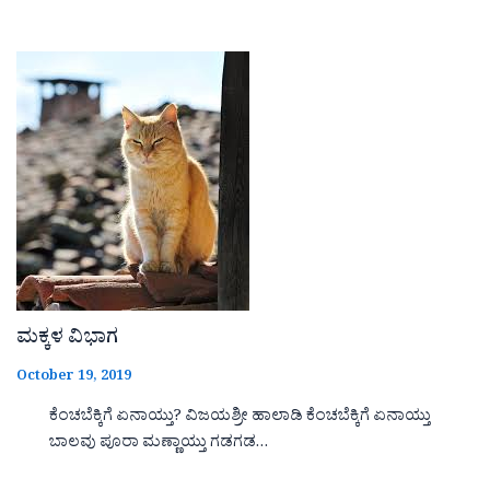
ಮಕ್ಕಳ ವಿಭಾಗ
October 19, 2019
ಕೆಂಚಬೆಕ್ಕಿಗೆ ಏನಾಯ್ತು? ವಿಜಯಶ್ರೀ ಹಾಲಾಡಿ ಕೆಂಚಬೆಕ್ಕಿಗೆ ಏನಾಯ್ತು
ಬಾಲವು ಪೂರಾ ಮಣ್ಣಾಯ್ತು ಗಡಗಡ…