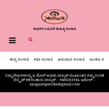
ಸಾರ್ಥಕ ಬದುಕಿಗೆ ಸಾಹಿತ್ಯ ಸಂಗಾತಿ
Menu
ಕಾವ್ಯ ಸಂಗಾತಿ
ಕಥಾ ಸಂಗಾತಿ
ಅನುವಾದ ಸಂಗಾತಿ
ಅಂಕಣ ಸಂಗಾ
ನಿಮ್ಮ ಲೇಖನಗಳನ್ನು ಇ-ಮೇಲ್ ಅಥವಾ ವಾಟ್ಸಪ್ ಮುಖಾಂತರ ನಮ್ಮ ಸಂಗತಿ
ವೆಬ್ಸೈಟ್ ಕಳಿಸಬಹುದು ವಾಟ್ಸಪ್‌ :- 9483261944, ಇಮೇಲ್ :-
sangaatipatrike@gmail.com