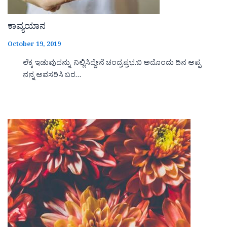
ಕಾವ್ಯಯಾನ
October 19, 2019
ಲೆಕ್ಕ ಇಡುವುದನ್ನು ನಿಲ್ಲಿಸಿದ್ದೇನೆ ಚಂದ್ರಪ್ರಭ.ಬಿ ಅದೊಂದು ದಿನ ಅಪ್ಪ
ನನ್ನ ಅವಸರಿಸಿ ಬರ…