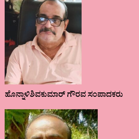
ಹೊನ್ನಾಳಿಶಿವಕುಮಾರ್ ಗೌರವ ಸಂಪಾದಕರು