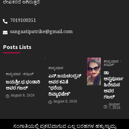
ಲೇಖಕರದೆ ಆಗಿರುತ್ತದೆ
7019100351
sangaatipatrike@gmail.com
Posts Lists
ಕಾವ್ಯಯಾನ
ಗಝಲ್
ಕಾವ್ಯಯಾನ
ಡಾ
ಕಾವ್ಯಯಾನ
ಗಝಲ್
ಎನ್.ಜಯಚಂದ್ರನ್
ಅನ್ನಪೂರ್ಣ
ಜಯಶ್ರೀ.ಭ.ಭಂಡಾರಿ
ಅವರ ಕವಿತೆ
ಹಿರೇಮಠ
ಅವರ ಗಜಲ್
“ಧರೆಯ
ಅವರ
ದಿವ್ಯಾಭಿಷೇಕ”
August 8, 2026
ಗಜಲ್
August 8, 2026
August
7, 2026
ಸಂಗಾತಿಯಲ್ಲಿ ಪ್ರಕಟವಾಗುವ ಎಲ್ಲ ಬರಹಗಳ ಹಕ್ಕುಸ್ವಾಮ್ಯ