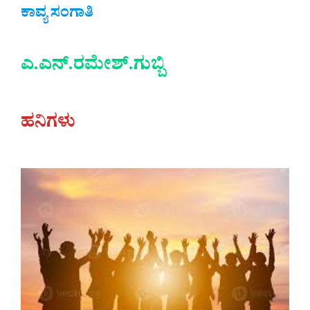
ಕಾವ್ಯ ಸಂಗಾತಿ
ಎ.ಎನ್.ರಮೇಶ್.ಗುಬ್ಬಿ
ಹನಿಗಳು