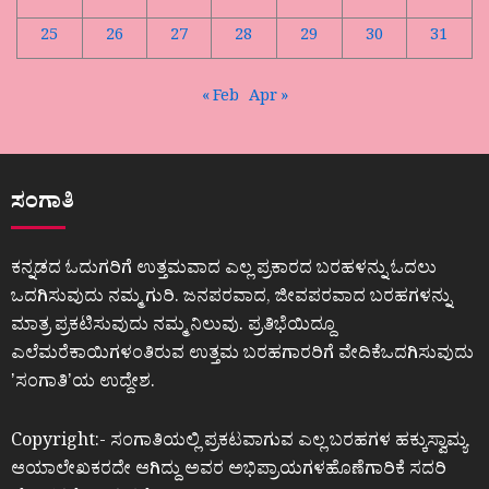
25
26
27
28
29
30
31
« Feb
Apr »
ಸಂಗಾತಿ
ಕನ್ನಡದ ಓದುಗರಿಗೆ ಉತ್ತಮವಾದ ಎಲ್ಲ ಪ್ರಕಾರದ ಬರಹಳನ್ನು ಓದಲು
ಒದಗಿಸುವುದು ನಮ್ಮ ಗುರಿ. ಜನಪರವಾದ, ಜೀವಪರವಾದ ಬರಹಗಳನ್ನು
ಮಾತ್ರ ಪ್ರಕಟಿಸುವುದು ನಮ್ಮ ನಿಲುವು. ಪ್ರತಿಭೆಯಿದ್ದೂ
ಎಲೆಮರೆಕಾಯಿಗಳಂತಿರುವ ಉತ್ತಮ ಬರಹಗಾರರಿಗೆ ವೇದಿಕೆಒದಗಿಸುವುದು
ʼಸಂಗಾತಿʼಯ ಉದ್ದೇಶ.
Copyright:- ಸಂಗಾತಿಯಲ್ಲಿ ಪ್ರಕಟವಾಗುವ ಎಲ್ಲ ಬರಹಗಳ ಹಕ್ಕುಸ್ವಾಮ್ಯ
ಆಯಾಲೇಖಕರದೇ ಆಗಿದ್ದು ಅವರ ಅಭಿಪ್ರಾಯಗಳಹೊಣೆಗಾರಿಕೆ ಸದರಿ