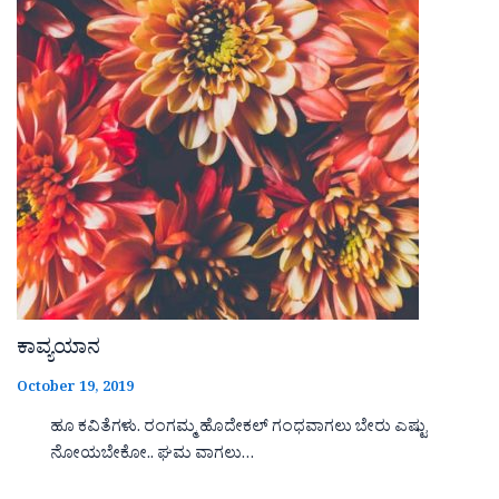
ಕಾವ್ಯಯಾನ
October 19, 2019
ಹೂ ಕವಿತೆಗಳು. ರಂಗಮ್ಮ ಹೊದೇಕಲ್ ಗಂಧವಾಗಲು ಬೇರು ಎಷ್ಟು
ನೋಯಬೇಕೋ.. ಘಮ ವಾಗಲು…