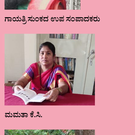
ಗಾಯತ್ರಿ ಸುಂಕದ ಉಪ ಸಂಪಾದಕರು
ಮಮತಾ ಕೆ.ಸಿ.