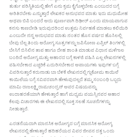
ತುರ್ತು ಪರಿಸ್ಥಿತಿಯಲ್ಲಿ ಹೇಗೆ ಏನು ಕ್ರಮ ಕೈಗೊಳ್ಳಬೇಕು ಎಂಬುದರ ಬಗ್ಗೆ
ಅರಿತಿರಬೇಕು ಎನ್ನುತ್ತಾರೆ ಲೇಖಕರ ಅನುಭವದ ಮಾತು ಇದು ಮಧುಮೇಹ
ಅಥವಾ ಬಿಪಿ ಬಂದರೆ ಅದು ಪೂರ್ಣವಾಗಿ ದಿಢೀರ್ ಎಂದು ಮಾಯವಾಗುವ
ಕನಸು ಕಾಣಬೇಡಿ ಇರುವುದರಿಂದ ಉತ್ತಮ ನಿರ್ವಹಣೆ ಮಾಡಲು ಕಲಿಯಿರಿ
ಎಂಬುದೇ ನನ್ನ ಅನುಭವದ ಮಾತು ನಂತರ ಹೊಸ ವರ್ಷದ ಹೊಸಿಲಲ್ಲಿ
ಬೇವು ಬೆಲ್ಲ ತಿಂದು ಆರೋಗ್ಯ ಸೂತ್ರಗಳನ್ನು ಜಪಿಸೋಣ ಏಪ್ರಿಲ್ ತಿಂಗಳಲ್ಲಿ
ಬೇಸಿಗೆ ಬಿಸಿಲಿನ ತಾಪ ಹಾಗೂ ದೇಹ ಶಾಂತಿ ಮಾಡುವ ವಿಧಾನ ಮಳೆಗಾಲ
ಬಂದಿದೆ ಆರೋಗ್ಯ ಮತ್ತು ಆಹಾರದ ಬಗ್ಗೆ ಕಾಳಜಿ ವಹಿಸಿ ಎಲ್ಲ ಲೇಖನಗಳಲ್ಲಿ
ವಹಿಸಬೇಕಾದ ಎಚ್ಚರಿಕೆ ಎದುರಿಸಬೇಕಾದ ಅಪಾಯಗಳು ಇವುಗಳ ಬಗ್ಗೆ
ವಿವರಿಸುತ್ತಾರೆ ಕರುನಾಡು ಬಾ ಬೆಳಕೆ ಲೇಖನದಲ್ಲಿ ಗ್ಲುಕೋಮ ಕಾಯಿಲೆ
ಕಾಯಿಲೆಯ ಬಗ್ಗೆ ಸವಿವರವಾಗಿ ಹೇಳುವುದಲ್ಲದೆ ತಮ್ಮ ಸಂಬಂಧಿ ಒಬ್ಬರು
ಮಾಮಿ ರಾಜಲಕ್ಷ್ಮಿ ರಾಮಚಂದ್ರನ್ ಅವರ ವಿಷಯವನ್ನು
ಉದಾಹರಣೆಯಾಗಿ ಹೇಳುತ್ತಾರೆ ಹಾಗೆ ಮಧ್ಯಮ ವಯಸ್ಸಿನವರ ಆಹಾರ
ಕೆಲವು ವಿಚಾರಗಳು ಈ ಲೇಖನದಲ್ಲಿ ಸೂಕ್ತ ಸಲಹೆ ಸೂಚನೆಗಳನ್ನು
ನೀಡುತ್ತಾರೆ.
ಎರಡನೆಯದಾಗಿ ಮಾನಸಿಕ ಆರೋಗ್ಯದ ಬಗ್ಗೆ ಮಾನಸಿಕ ಆರೋಗ್ಯ
ಲೇಖನದಲ್ಲಿ ಹೇಳುತ್ತಾರೆ ಹದಿಹರೆಯದ ವಿವರ ಜೀವನ ದತ್ತ ಒಂದು