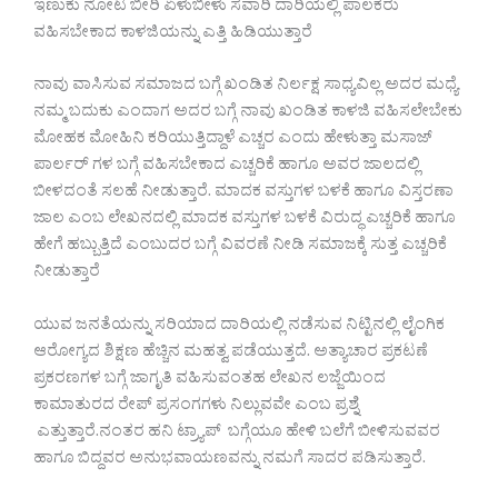
ಇಣುಕು ನೋಟ ಬೀರಿ ಏಳುಬೀಳು ಸವಾರಿ ದಾರಿಯಲ್ಲಿ ಪಾಲಕರು
ವಹಿಸಬೇಕಾದ ಕಾಳಜಿಯನ್ನು ಎತ್ತಿ ಹಿಡಿಯುತ್ತಾರೆ
ನಾವು ವಾಸಿಸುವ ಸಮಾಜದ ಬಗ್ಗೆ ಖಂಡಿತ ನಿರ್ಲಕ್ಷ ಸಾಧ್ಯವಿಲ್ಲ ಅದರ ಮಧ್ಯೆ
ನಮ್ಮ ಬದುಕು ಎಂದಾಗ ಅದರ ಬಗ್ಗೆ ನಾವು ಖಂಡಿತ ಕಾಳಜಿ ವಹಿಸಲೇಬೇಕು
ಮೋಹಕ ಮೋಹಿನಿ ಕರಿಯುತ್ತಿದ್ದಾಳೆ ಎಚ್ಚರ ಎಂದು ಹೇಳುತ್ತಾ ಮಸಾಜ್
ಪಾರ್ಲರ್ ಗಳ ಬಗ್ಗೆ ವಹಿಸಬೇಕಾದ ಎಚ್ಚರಿಕೆ ಹಾಗೂ ಅವರ ಜಾಲದಲ್ಲಿ
ಬೀಳದಂತೆ ಸಲಹೆ ನೀಡುತ್ತಾರೆ. ಮಾದಕ ವಸ್ತುಗಳ ಬಳಕೆ ಹಾಗೂ ವಿಸ್ತರಣಾ
ಜಾಲ ಎಂಬ ಲೇಖನದಲ್ಲಿ ಮಾದಕ ವಸ್ತುಗಳ ಬಳಕೆ ವಿರುದ್ಧ ಎಚ್ಚರಿಕೆ ಹಾಗೂ
ಹೇಗೆ ಹಬ್ಬುತ್ತಿದೆ ಎಂಬುದರ ಬಗ್ಗೆ ವಿವರಣೆ ನೀಡಿ ಸಮಾಜಕ್ಕೆ ಸುತ್ತ ಎಚ್ಚರಿಕೆ
ನೀಡುತ್ತಾರೆ
ಯುವ ಜನತೆಯನ್ನು ಸರಿಯಾದ ದಾರಿಯಲ್ಲಿ ನಡೆಸುವ ನಿಟ್ಟಿನಲ್ಲಿ ಲೈಂಗಿಕ
ಆರೋಗ್ಯದ ಶಿಕ್ಷಣ ಹೆಚ್ಚಿನ ಮಹತ್ವ ಪಡೆಯುತ್ತದೆ. ಅತ್ಯಾಚಾರ ಪ್ರಕಟಣೆ
ಪ್ರಕರಣಗಳ ಬಗ್ಗೆ ಜಾಗೃತಿ ವಹಿಸುವಂತಹ ಲೇಖನ ಲಜ್ಜೆಯಿಂದ
ಕಾಮಾತುರದ ರೇಪ್ ಪ್ರಸಂಗಗಳು ನಿಲ್ಲುವವೇ ಎಂಬ‌ ಪ್ರಶ್ನೆ
ಎತ್ತುತ್ತಾರೆ.ನಂತರ ಹನಿ ಟ್ರ್ಯಾಪ್ ಬಗ್ಗೆಯೂ ಹೇಳಿ ಬಲೆಗೆ ಬೀಳಿಸುವವರ
ಹಾಗೂ ಬಿದ್ದವರ ಅನುಭವಾಯಣವನ್ನು ನಮಗೆ ಸಾದರ ಪಡಿಸುತ್ತಾರೆ.