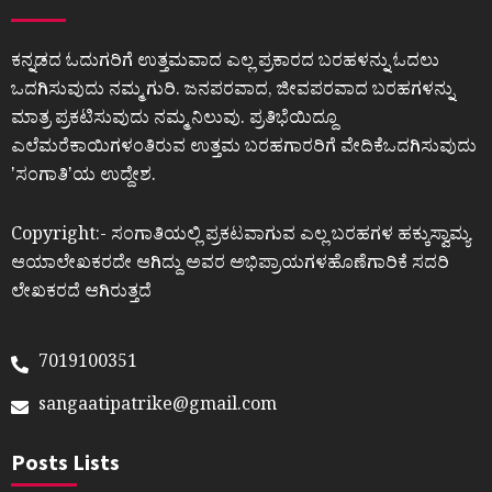
ಕನ್ನಡದ ಓದುಗರಿಗೆ ಉತ್ತಮವಾದ ಎಲ್ಲ ಪ್ರಕಾರದ ಬರಹಳನ್ನು ಓದಲು
ಒದಗಿಸುವುದು ನಮ್ಮ ಗುರಿ. ಜನಪರವಾದ, ಜೀವಪರವಾದ ಬರಹಗಳನ್ನು
ಮಾತ್ರ ಪ್ರಕಟಿಸುವುದು ನಮ್ಮ ನಿಲುವು. ಪ್ರತಿಭೆಯಿದ್ದೂ
ಎಲೆಮರೆಕಾಯಿಗಳಂತಿರುವ ಉತ್ತಮ ಬರಹಗಾರರಿಗೆ ವೇದಿಕೆಒದಗಿಸುವುದು
ʼಸಂಗಾತಿʼಯ ಉದ್ದೇಶ.
Copyright:- ಸಂಗಾತಿಯಲ್ಲಿ ಪ್ರಕಟವಾಗುವ ಎಲ್ಲ ಬರಹಗಳ ಹಕ್ಕುಸ್ವಾಮ್ಯ
ಆಯಾಲೇಖಕರದೇ ಆಗಿದ್ದು ಅವರ ಅಭಿಪ್ರಾಯಗಳಹೊಣೆಗಾರಿಕೆ ಸದರಿ
ಲೇಖಕರದೆ ಆಗಿರುತ್ತದೆ
7019100351
sangaatipatrike@gmail.com
Posts Lists