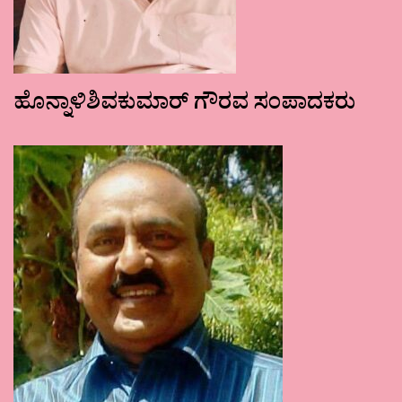
ಹೊನ್ನಾಳಿಶಿವಕುಮಾರ್ ಗೌರವ ಸಂಪಾದಕರು