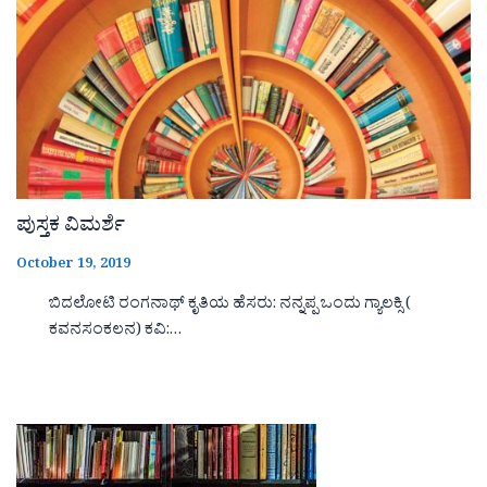
ಪುಸ್ತಕ ವಿಮರ್ಶೆ
October 19, 2019
ಬಿದಲೋಟಿ ರಂಗನಾಥ್ ಕೃತಿಯ ಹೆಸರು: ನನ್ನಪ್ಪ ಒಂದು ಗ್ಯಾಲಕ್ಸಿ (
ಕವನಸಂಕಲನ) ಕವಿ:…