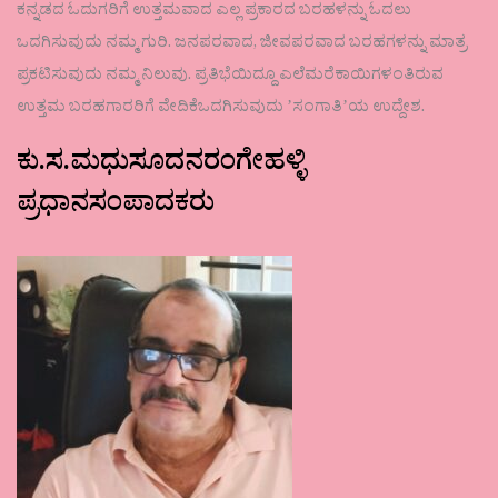
ಕನ್ನಡದ ಓದುಗರಿಗೆ ಉತ್ತಮವಾದ ಎಲ್ಲ ಪ್ರಕಾರದ ಬರಹಳನ್ನು ಓದಲು
ಒದಗಿಸುವುದು ನಮ್ಮ ಗುರಿ. ಜನಪರವಾದ, ಜೀವಪರವಾದ ಬರಹಗಳನ್ನು ಮಾತ್ರ
ಪ್ರಕಟಿಸುವುದು ನಮ್ಮ ನಿಲುವು. ಪ್ರತಿಭೆಯಿದ್ದೂ ಎಲೆಮರೆಕಾಯಿಗಳಂತಿರುವ
ಉತ್ತಮ ಬರಹಗಾರರಿಗೆ ವೇದಿಕೆಒದಗಿಸುವುದು ʼಸಂಗಾತಿʼಯ ಉದ್ದೇಶ.
ಕು.ಸ.ಮಧುಸೂದನರಂಗೇಹಳ್ಳಿ
ಪ್ರಧಾನಸಂಪಾದಕರು