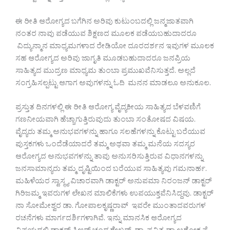
ಈ ರೀತಿ ಆರೋಗ್ಯದ ಬಗೆಗಿನ ಅರಿವು ಕುಟುಂಬದಲ್ಲಿ ಜನ್ಮಜಾತವಾಗಿ
ನಂತರ ನಾವು ಪಡೆಯುವ ಶಿಕ್ಷಣದ ಮೂಲಕ ಪಡೆಯಬಹುದಾದರೂ
ವಿದ್ಯುನ್ಮಾನ ಮಾಧ್ಯಮಗಳಾದ ರೇಡಿಯೋ ದೂರದರ್ಶನ ಇವುಗಳ ಮೂಲಕ
ಸಹ ಆರೋಗ್ಯದ ಅರಿವು ಜಾಗೃತಿ ಮೂಡಬಹುದಾದರೂ ಜನಪ್ರಿಯ
ಸಾಹಿತ್ಯದ ಮುದ್ರಣ ಮಾಧ್ಯಮ ತುಂಬಾ ಪ್ರಮುಖವೆನಿಸುತ್ತದೆ. ಅಲ್ಲದೆ
ಸಂಗ್ರಹಿಸಲ್ಪಟ್ಟು ಆಗಾಗ ಅವುಗಳನ್ನು ಓದಿ ಮನನ ಮಾಡಲೂ ಅನುಕೂಲ.
ಪ್ರಸ್ತುತ ದಿನಗಳಲ್ಲಿ ಈ ರೀತಿ ಆರೋಗ್ಯ ವೈದ್ಯಕೀಯ ಸಾಹಿತ್ಯದ ಬೆಳವಣಿಗೆ
ಗಣನೀಯವಾಗಿ ಹೆಚ್ಚಾಗುತ್ತಿರುವುದು ತುಂಬಾ ಸಂತೋಷದ ವಿಷಯ.
ವೈದ್ಯರು ತಮ್ಮ ಅನುಭವಗಳನ್ನು ಹಾಗೂ ಸಲಹೆಗಳನ್ನು ಕೊಟ್ಟು ಬರೆಯುವ
ಪುಸ್ತಕಗಳು ಒಂದೆಡೆಯಾದರೆ ತಮ್ಮ ಅಥವಾ ತಮ್ಮ ಮನೆಯ ಸದಸ್ಯರ
ಆರೋಗ್ಯದ ಅನುಭವಗಳನ್ನು ತಾವು ಅನುಸರಿಸುತ್ತಿರುವ ವಿಧಾನಗಳನ್ನು
ಜನಸಾಮಾನ್ಯರು ತಮ್ಮ ದೃಷ್ಟಿಯಿಂದ ಬರೆಯುವ ಸಾಹಿತ್ಯವು ಗಮನಾರ್ಹ.
ಮಹಿಳೆಯರ ಸ್ವಾಸ್ಥ್ಯ ವಿಚಾರವಾಗಿ ಡಾಕ್ಟರ್ ಅನುಪಮಾ ನಿರಂಜನ್ ಡಾಕ್ಟರ್
ಗಿರಿಜಮ್ಮ ಇವರುಗಳ ಲೇಖನ ಮಾಲಿಕೆಗಳು ಉಪಯುಕ್ತವೆನಿಸಿದ್ದವು. ಡಾಕ್ಟರ್
ನಾ ಸೋಮೇಶ್ವರ ಡಾ. ಗೋಪಾಲಕೃಷ್ಣರಾವ್ ಇವರೇ ಮುಂತಾದವರುಗಳ
ರಚನೆಗಳು ಮಾರ್ಗದರ್ಶಿಗಳಾಗಿವೆ. ಇನ್ನು ಮಾನಸಿಕ ಆರೋಗ್ಯದ