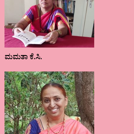
ಮಮತಾ ಕೆ.ಸಿ.