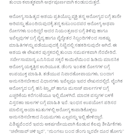
ತುಂಬಾ ಕಲಾತ್ಮಕವಾಗಿ ಅರ್ಥಪೂರ್ಣವಾಗಿ ಕಂಡುಬರುತ್ತದೆ.
ಆರೋಗ್ಯ ಸಾಹಿತ್ಯದ ಆಶಯ ಪ್ರತಿಯೊಬ್ಬ ವ್ಯಕ್ತಿ ತನ್ನ ಆರೋಗ್ಯದ ಬಗ್ಗೆ ತಾನೇ
ಅರಿವನ್ನು ಹೊಂದಿರುವುದಕ್ಕೆ,ತನ್ನ ಕುಟುಂಬದವರ ಆರೋಗ್ಯ ಅಥವಾ
ರೋಗಗಳು ಬಂದಿದ್ದರೆ ಅದರ ನಿಯಂತ್ರಣದ ಬಗ್ಗೆ ತಿಳಿವು ಹಾಗೂ
ಇವೆಲ್ಲವುಗಳ ಬಗ್ಗೆ ವೈದ್ಯ ಹಾಗೂ ವೈದ್ಯೇತರ ಸಿಬ್ಬಂದಿಗಳಿಂದ ಸಾಕಷ್ಟು
ಮಾಹಿತಿಗಳನ್ನು ಪಡೆಯುವುದಕ್ಕೆ ನಿಟ್ಟಿನಲ್ಲಿ ಸಹಕರಿಸುವುದೇ ಆಗಿದೆ. ಈ
ಆಶಯ ಈ ಲೇಖಕರ ಪುಸ್ತಕದಲ್ಲಿ ತುಂಬಾ ಸಮರ್ಪಕವಾಗಿ ನೆರವೇರಿದೆ.
ಸರ್ವೇಸಾಮಾನ್ಯ ಎನಿಸಿರುವ ಸಕ್ಕರೆ ಕಾಯಿಲೆಯಿಂದ ಹಿಡಿದು ಮಾನಸಿಕ
ಆರೋಗ್ಯ ಯಕೃತ್ತಿನ ಉರಿಯೂತ, ಡೆಂಗು ಇಂತಹ ರೋಗಗಳ ಬಗ್ಗೆ
ಉಪಯುಕ್ತ ಮಾಹಿತಿ, ತಡೆಯುವ ನಿವಾರಣೋಪಾಯಗಳು, ಬಂದಾಗ
ಅನುಸರಿಸಬೇಕಾದ ವಿಧಾನಗಳು ಇವೆಲ್ಲವೂ ಇವರ ಲೇಖನದಲ್ಲಿದೆ. ಲೈಂಗಿಕ
ಆರೋಗ್ಯದ ಬಗ್ಗೆ, ಹನಿ ಟ್ರ್ಯಾಪ್ ಹಾಗೂ ಮಸಾಜ್ ಪಾರ್ಲರ್ಗಳ ಬಗ್ಗೆ
ಎಚ್ಚರಿಕೆಯ ಕರೆಗಂಟೆಯೂ ಇಲ್ಲಿ ಮೊಳಗಿದೆ. ಮಾದಕ ವಸ್ತುಗಳ ಬಳಕೆ
ವಿಸ್ತರಣಾ ಜಾಲಗಳ ಬಗ್ಗೆ ಮಾಹಿತಿ ಇದೆ .ಇಂಧನ ಉಪಯೋಗ ಪರಿಸರ
ಮಾಲಿನ್ಯ ಆಯಾ ಋತುಗಳಲ್ಲಿ ಆರೋಗ್ಯ ಕಾಪಾಡಿಕೊಳ್ಳಲು
ಅನುಸರಿಸಬೇಕಾದ ನಿಯಮಗಳು ಎಲ್ಲವನ್ನು ಇಲ್ಲಿ ಹೇಳಿದ್ದಾರೆ.
ವಿಶಿಷ್ಟವೆಂದರೆ ಇವರು ಆಕರ್ಷಣೀಯವಾಗಿ ಕೊಡುವ ಕೆಲವು ಶೀರ್ಷಿಕೆಗಳು
“ಚಲೇಜಾವ್ ಚಳಿ ಜ್ವರ”, “ನುಂಗಲು ಬಂದ ಡೆಂಗು ಜ್ವರವೇ ದೂರ ಹೋಗು”