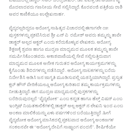
ವಿಷಯದಲ್ಲಿ ಡಾಕ್ಟರ್ ಸಿಆರ್ ಚಂದ್ರಶೇಖರ್, ಡಾ. ಪವಿತ್ರ ಡಾ.ಅಶೋಕ ಪೈ
ಮೊದಲಾದವರು ಗಣನೀಯ ಸೇವೆ ಸಲ್ಲಿಸಿದ್ದಾರೆ.‌ ಕೊರವಂಜಿ ಪತ್ರಿಕೆಯ ರಾಶಿ
ಅವರ ಕಾಣಿಕೆಯೂ ಉಲ್ಲೇಖನಾರ್ಹ.
ವೈದ್ಯರಲ್ಲದಿದ್ದರೂ ಆರೋಗ್ಯ ಸಾಹಿತ್ಯದ ವಿಚಾರದಲ್ಲಿ ಈಗಾಗಲೇ ೧೫
ಪುಸ್ತಕಗಳನ್ನು ಪ್ರಕಟಿಸಿರುವ ಶ್ರೀ ಎನ್ ವಿ ರಮೇಶ್ ಅವರು ತಮ್ಮನ್ನು ತಾವೇ
ಡಾಕ್ಟರ್ ಅಲ್ಲದ ಆಕ್ಟರ್ ಎಂದು ಕರೆದುಕೊಳ್ಳುವ ಲೇಖಕರು. ಆರೋಗ್ಯ
ಶಿಕ್ಷಣಕ್ಕೆ ಶ್ರವಣ ಹಾಗೂ ಮುದ್ರಣ ಮಾಧ್ಯಮದ ಮೂಲಕ ತಮ್ಮನ್ನು ತಾವೇ
ಸಮರ್ಪಿಸಿಕೊಂಡವರು. ಆಕಾಶವಾಣಿಯಲ್ಲಿ ಸೇವೆ ಸಲ್ಲಿಸುತ್ತಿರುವಾಗ
ಮಾಧ್ಯಮದ ಮೂಲಕ ಅನೇಕ ಗುರುತರ ಆರೋಗ್ಯ ಕಾರ್ಯಕ್ರಮಗಳನ್ನು
ಕೈಗೊಂಡು ಶಿಬಿರಗಳನ್ನು ನಡೆಸಿದ್ದಾರೆ . ಆರೋಗ್ಯ ನಾಟಕಗಳನ್ನು ಬರೆದು
ನಿರ್ದೇಶಿಸಿ ಆಡಿಸಿ ಜನ ಜಾಗೃತಿ ಮೂಡಿಸುವಲ್ಲಿ ಯಶಸ್ವಿಯಾಗಿದ್ದಾರೆ. ಪ್ರಸ್ತುತ
ಕ್ಲಬ್ ಹೌಸ್ ವೇದಿಕೆಯಲ್ಲೂ ಆರೋಗ್ಯ ಕುರಿತಾದ ತಮ್ಮ ಕಾರ್ಯಕ್ರಮಗಳನ್ನು
ನೀಡುತ್ತಿದ್ದಾರೆ. ಈಗ ಮುದ್ರಣ ಮಾಧ್ಯಮದಲ್ಲಿ ಪುಸ್ತಕಗಳನ್ನು
ಬರೆದಿರುವುದಲ್ಲದೆ “ವೈದ್ಯಲೋಕ” ಎಂಬ ಕನ್ನಡ ಹಾಗೂ ಹೆಲ್ತ್ ವಿಷನ್ ಎಂಬ
ಇಂಗ್ಲಿಷ್ ನಿಯತಕಾಲಿಕೆಗಳಲ್ಲಿ ಡಾಕ್ಟರ್ ಅಲ್ಲ ಆಕ್ಟರ್ ನ ಲೇಖನಿ ಇಂದ ಎಂಬ
ಅಂಕಣ ಮಾಲಿಕೆಯನ್ನು ಏಳು ವರ್ಷಗಳಿಂದ ಬರೆಯುತ್ತಿದ್ದಾರೆ .ಹೀಗೆ
ವೈದ್ಯಲೋಕ ಆರೋಗ್ಯ ಮಾಸಿಕದಲ್ಲಿ ಪ್ರಕಟವಾದ ಆರೋಗ್ಯ ಅಂಕಣಗಳ
ಸಂಕಲನವೇ ಈ “ಆರೋಗ್ಯ ದೇವಿಗೆ ಸಾಷ್ಟಾಂಗ ವಂದನೆ”. ಶೀರ್ಷಿಕೆಯೇ