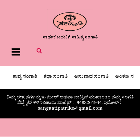
ಸಾರ್ಥಕ ಬದುಕಿಗೆ ಸಾಹಿತ್ಯ ಸಂಗಾತಿ
Menu
ಕಾವ್ಯ ಸಂಗಾತಿ
ಕಥಾ ಸಂಗಾತಿ
ಅನುವಾದ ಸಂಗಾತಿ
ಅಂಕಣ ಸಂಗಾ
ನಿಮ್ಮ ಲೇಖನಗಳನ್ನು ಇ-ಮೇಲ್ ಅಥವಾ ವಾಟ್ಸಪ್ ಮುಖಾಂತರ ನಮ್ಮ ಸಂಗತಿ
ವೆಬ್ಸೈಟ್ ಕಳಿಸಬಹುದು ವಾಟ್ಸಪ್‌ :- 9483261944, ಇಮೇಲ್ :-
sangaatipatrike@gmail.com