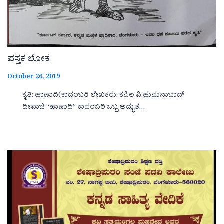
ಪಸ್ತಕ ಲೋಕ
October 26, 2019
ಕೃತಿ: ಹಾಣಾದಿ(ಕಾದಂಬರಿ ಲೇಖಕರು: ಕಪಿಲ ಪಿ.ಹುಮನಾಬಾದ್
ದೀಪಾಜಿ “ಹಾಣಾದಿ‌‌‌‌” ಕಾದಂಬರಿ ಒಬ್ಬ ಅದ್ಭುತ…