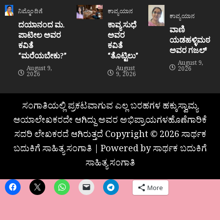
ನಿಮ್ಮೊಂದಿಗೆ
ಕಾವ್ಯಯಾನ
ಕಾವ್ಯಯಾನ
ದಯಾನಂದ ಮ.
ಕಾವ್ಯ ಸುಧೆ
ವಾಣಿ
ಪಾಟೀಲ ಅವರ
ಅವರ
ಯಡಹಳ್ಳಿಮಠ
ಕವಿತೆ
ಕವಿತೆ
ಅವರ ಗಜಲ್
“ಮರೆಯಬೇಕು?”
“ತೊಟ್ಟಿಲು”
August 9,
August 9,
August
2026
2026
9, 2026
ಸಂಗಾತಿಯಲ್ಲಿ ಪ್ರಕಟವಾಗುವ ಎಲ್ಲ ಬರಹಗಳ ಹಕ್ಕುಸ್ವಾಮ್ಯ
ಆಯಾಲೇಖಕರದೇ ಆಗಿದ್ದು ಅವರ ಅಭಿಪ್ರಾಯಗಳಹೊಣೆಗಾರಿಕೆ
ಸದರಿ ಲೇಖಕರದೆ ಆಗಿರುತ್ತದೆ Copyright © 2026 ಸಾರ್ಥಕ
ಬದುಕಿಗೆ ಸಾಹಿತ್ಯ ಸಂಗಾತಿ | Powered by ಸಾರ್ಥಕ ಬದುಕಿಗೆ
ಸಾಹಿತ್ಯ ಸಂಗಾತಿ
More