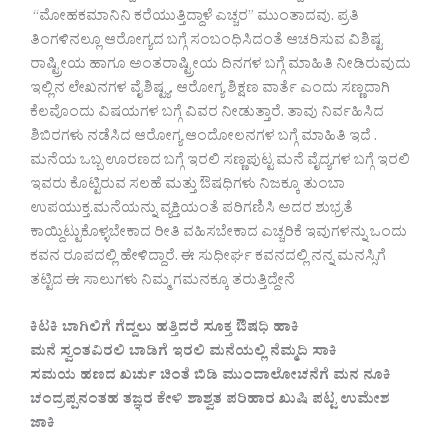
“ಮೋಹಕಮಾನಿನಿ ಕರೆಯುತ್ತಿದ್ದಾಳೆ ಎಚ್ಚರ” ಮುಂತಾದವು. ಪ್ರತಿ
ತಿಂಗಳಿನಲ್ಲೂ ಆರೋಗ್ಯದ ಬಗ್ಗೆ ಸಂಬಂಧಿಸಿದಂತೆ ಆಚರಿಸುವ ವಿಶಿಷ್ಟ
ರಾಷ್ಟ್ರೀಯ ಹಾಗೂ ಅಂತರಾಷ್ಟ್ರೀಯ ದಿನಗಳ ಬಗ್ಗೆ ಮಾಹಿತಿ ನೀಡಿರುವುದು
ಇಲ್ಲಿನ ಲೇಖನಗಳ ವೈಶಿಷ್ಟ್ಯ. ಆರೋಗ್ಯ ಶಿಕ್ಷಣ ವಾರ್ತೆ ಎಂದು ಸಣ್ಣದಾಗಿ
ಕೆಲವೊಂದು ವಿಷಯಗಳ ಬಗ್ಗೆ ವಿವರ ನೀಡುತ್ತಾರೆ. ತಾವು ನಿರ್ವಹಿಸಿದ
ಶಿಬಿರಗಳು ನಡೆಸಿದ ಆರೋಗ್ಯ ಆಂದೋಲನಗಳ ಬಗ್ಗೆ ಮಾಹಿತಿ ಇದೆ .
ಮನೆಯ ಒಬ್ಬ ಊರಣದ ಬಗ್ಗೆ ಇರಲಿ ಸಣ್ಣಪುಟ್ಟ ಮನೆ ವೈದ್ಯಗಳ ಬಗ್ಗೆ ಇರಲಿ
ಇವರು ಕೊಟ್ಟಿರುವ ಸಲಹೆ ಮತ್ತು ಔಷಧಿಗಳು ನಿಜಕ್ಕೂ ತುಂಬಾ
ಉಪಯುಕ್ತ.ಮನೆಯನ್ನು ವ್ಯಕ್ತಿಯಂತೆ ಪರಿಗಣಿಸಿ ಅದರ ಶುಭ್ರತೆ
ಕಾಯ್ದಿಟ್ಟುಕೊಳ್ಳಬೇಕಾದ ರೀತಿ ವಹಿಸಬೇಕಾದ ಎಚ್ಚರಿಕೆ ಇವುಗಳನ್ನು ಒಂದು
ಕವನ ರೂಪದಲ್ಲಿ ಹೇಳಿದ್ದಾರೆ. ಈ ಸುಧೀರ್ಘ ಕವನದಲ್ಲಿ ನನ್ನ ಮನಸ್ಸಿಗೆ
ತಟ್ಟಿದ ಈ ಸಾಲುಗಳು ನಿಮ್ಮ ಗಮನಕ್ಕೂ ತರುತ್ತಿದ್ದೇನೆ
ಕಿಟಕಿ ಬಾಗಿಲಿಗೆ ಗೆದ್ದಲು ಹತ್ತಿದರೆ ಸೂಕ್ತ ಔಷಧಿ ಹಾಕಿ
ಮನೆ ಸ್ವಂತವಿರಲಿ ಬಾಡಿಗೆ ಇರಲಿ ಮನೆಯಲ್ಲಿ ನೆಮ್ಮದಿ ಸಾಕಿ
ಸಮಯ ಹಣದ ಖರ್ಚು ಚಿಂತೆ ಬಿಡಿ ಮುಂದಾಲೋಚನೆಗೆ ಮನ ನೂಕಿ
ಚಂದ್ರಪ್ಪನಂತಹ ತಜ್ಞರ ಕೇಳಿ ಶಾಶ್ವತ ಪರಿಹಾರ ಖುಷಿ ಪಟ್ಟ ಉಮೇಶ
ಜಾಕಿ