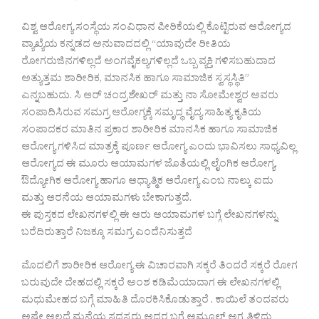
ವಿಶ್ವ ಆರೋಗ್ಯ ಸಂಸ್ಥೆಯ ಸಂವಿಧಾನ ಪೀಠಿಕೆಯಲ್ಲಿ ಕೊಟ್ಟಿರುವ ಆರೋಗ್ಯದ
ವ್ಯಾಖ್ಯೆಯ ಕನ್ನಡದ ಅನುವಾದದಲ್ಲಿ “ಯಾವುದೇ ರೀತಿಯ
ರೋಗರುಜಿನಗಳಿಲ್ಲದೆ ಅಂಗವೈಕಲ್ಯಗಳಿಲ್ಲದೆ ಒಬ್ಬ ವ್ಯಕ್ತಿ ಗಳಿಸಬಹುದಾದ
ಅತ್ಯುತ್ತಮ ಶಾರೀರಿಕ, ಮಾನಸಿಕ ಹಾಗೂ ಸಾಮಾಜಿಕ ಸ್ವಸ್ಥಸ್ಥಿತಿ”
ಎನ್ನಬಹುದು. ಸಿ ಆರ್ ಚಂದ್ರಶೇಖರ್ ಮತ್ತು ನಾ ಸೋಮೇಶ್ವರ ಅವರು
ಸಂಪಾದಿಸಿರುವ ಸಮಗ್ರ ಆರೋಗ್ಯಕ್ಕೆ ಸಮೃದ್ಧ ವೈದ್ಯ ಸಾಹಿತ್ಯ ಕೃತಿಯ
ಸಂಪಾದಕರ ಮಾತಿನ ಪ್ರಕಾರ ಶಾರೀರಿಕ ಮಾನಸಿಕ ಹಾಗೂ ಸಾಮಾಜಿಕ
ಆರೋಗ್ಯ ಗಳಿಸಿದ ಮಾತ್ರಕ್ಕೆ ಪೂರ್ಣ ಆರೋಗ್ಯ ಎಂದು ಭಾವಿಸಲು ಸಾಧ್ಯವಿಲ್ಲ
ಆರೋಗ್ಯದ ಈ ಮೂರು ಆಯಾಮಗಳ ಜೊತೆಯಲ್ಲಿ ಲೈಂಗಿಕ ಆರೋಗ್ಯ,
ಔದ್ಯೋಗಿಕ ಆರೋಗ್ಯ ಹಾಗೂ ಆಧ್ಯಾತ್ಮಿಕ ಆರೋಗ್ಯ ಎಂಬ ನಾಲ್ಕು ಐದು
ಮತ್ತು ಆರನೆಯ ಆಯಾಮಗಳು ಬೇಕಾಗುತ್ತದೆ.
ಈ ಪುಸ್ತಕದ ಲೇಖನಗಳಲ್ಲಿ ಈ ಆರು ಆಯಾಮಗಳ ಬಗ್ಗೆ ಲೇಖನಗಳನ್ನು
ಬರೆದಿರುತ್ತಾರೆ ನಿಜಕ್ಕೂ ಸಮಗ್ರ ಎಂದೆನಿಸುತ್ತದೆ
ಮೊದಲಿಗೆ ಶಾರೀರಿಕ ಆರೋಗ್ಯ ಈ ವಿಚಾರವಾಗಿ ಸಕ್ಕರೆ ತಿಂದರೆ ಸಕ್ಕರೆ ರೋಗ
ಬರುವುದೇ ದೇಹದಲ್ಲಿ ಸಕ್ಕರೆ ಅಂಶ ಕಡಿಮೆಯಾದಾಗ ಈ ಲೇಖನಗಳಲ್ಲಿ
ಮಧುಮೇಹದ ಬಗ್ಗೆ ಮಾಹಿತಿ ದೊರಕಿಸಿಕೊಡುತ್ತಾರೆ . ಕಾಯಿಲೆ ತಂದವರು
ಅಷ್ಟೇ ಅಲ್ಲದೆ ಮನೆಯ ಸದಸ್ಯರು ಅದರ ಬಗ್ಗೆ ಅಮೂಲ್ ಅಗ್ರ ತಿಳಿದು