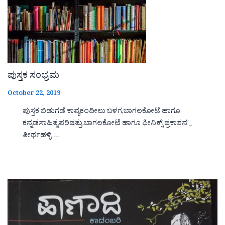
ಪುಸ್ತಕ ಸಂಭ್ರಮ
October 22, 2019
ಪುಸ್ತಕ ಬಿಡುಗಡೆ ಕಾವ್ಯಕಂದೀಲು ಬಳಗ,ಬಾಗಲಕೋಟೆ ಹಾಗೂ
ಕನ್ನಡಸಾಹಿತ್ಯಪರಿಷತ್ತು,ಬಾಗಲಕೋಟೆ ಹಾಗೂ ಫೀನಿಕ್ಸ್ ಪ್ರಕಾಶನ’_
ತೀರ್ಥಹಳ್ಳಿ, …