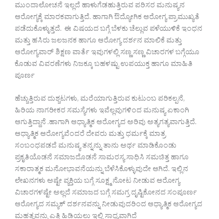
ಮುಂದಾಲೋಚನೆ ಇಲ್ಲದೆ ಹಾಳುಗೆಡಹುತ್ತಿರುವ ಪರಿಸರ ಮನುಷ್ಯನ
ಆರೋಗ್ಯಕ್ಕೆ ಮಾರಕವಾಗುತ್ತಿದೆ. ಹಾಗಾಗಿ ಔದ್ಯೋಗಿಕ ಆರೋಗ್ಯ ಪ್ರಾಮುಖ್ಯತೆ
ಪಡೆದುಕೊಳ್ಳುತ್ತದೆ. ಈ ವಿಷಯದ ಬಗ್ಗೆ ಬೆಳಕು ಚೆಲ್ಲುವ ಪಳೆಯುಳಿಕೆ ಇಂಧನ
ಮತ್ತು ಹಸಿರು ಜಲಜನಕ ಹಾಗೂ ಆರೋಗ್ಯ ದರ್ಶನ ಮಾಲಿಕೆ ಮತ್ತು
ಆರೋಗ್ಯವಾರ್ ಶಿಕ್ಷಣ ವಾರ್ತೆ ಇವುಗಳಲ್ಲಿ ಸಣ್ಣ ಸಣ್ಣ ವಿಚಾರಗಳ ಬಗ್ಗೆಯೂ
ಕೊಡುವ ವಿವರಣೆಗಳು ನಿಜಕ್ಕೂ ಬಹಳಷ್ಟು ಉಪಯುಕ್ತ ಹಾಗೂ ಮಾಹಿತಿ
ಪೂರ್ಣ
ಹೆಚ್ಚುತ್ತಿರುವ ದುಶ್ಚಟಗಳು, ಮರೆಯಾಗುತ್ತಿರುವ ಕುಟುಂಬ ಪರಿಕಲ್ಪನೆ,
ಹಿರಿಯ ನಾಗರೀಕರ ಸಮಸ್ಯೆಗಳು ಇವೆಲ್ಲವುಗಳಿಂದ ಮನುಷ್ಯ ಏಕಾಂಗಿ
ಆಗುತ್ತಿದ್ದಾನೆ .ಹಾಗಾಗಿ ಆಧ್ಯಾತ್ಮಿಕ ಆರೋಗ್ಯದ ಅರಿವು ಅತ್ಯಗತ್ಯವಾಗುತ್ತಿದೆ.
ಆಧ್ಯಾತ್ಮಿಕ ಆರೋಗ್ಯವೆಂದರೆ ದೇವರು ಮತ್ತು ಧರ್ಮಕ್ಕೆ ಮಾತ್ರ
ಸಂಬಂಧಪಡದೆ ಮನುಷ್ಯ ತನ್ನನ್ನು ತಾನು ಅರ್ಥ ಮಾಡಿಕೊಂಡು
ಪ್ರಕೃತಿಯೊಡನೆ ಸಮಾಜದೊಡನೆ ಸಾಮರಸ್ಯ ಸಾಧಿಸಿ ಸಮಚಿತ್ತ ಹಾಗೂ
ಸಕಾರಾತ್ಮಕ ಮನೋಭಾವನೆಯನ್ನು ಬೆಳೆಸಿಕೊಳ್ಳುವುದೇ ಆಗಿದೆ. ಇಲ್ಲಿನ
ಲೇಖನಗಳು ಅಷ್ಟೇ ವ್ಯಕ್ತಿಯ ಬಗ್ಗೆ ಸೂಕ್ಷ್ಮ ನೋಟ ನೀಡುವ ಆರೋಗ್ಯ
ವಿಚಾರಗಳಷ್ಟೇ ಅಲ್ಲದೆ ಸಮಾಜದ ಬಗ್ಗೆ ಸಮಗ್ರ ದೃಷ್ಟಿಕೋನದ ಸಂಪೂರ್ಣ
ಆರೋಗ್ಯದ ಸಮ್ಯಕ್ ದರ್ಶನವನ್ನು ನೀಡುವುದರಿಂದ ಆಧ್ಯಾತ್ಮಿಕ ಆರೋಗ್ಯದ
ಮಹತ್ವವನ್ನು ಎತ್ತಿ ಹಿಡಿಯಲು ಇಲ್ಲಿ ಸಾಧ್ಯವಾಗಿದೆ