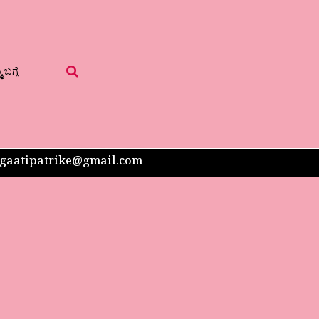
 ಬಗ್ಗೆ
 sangaatipatrike@gmail.com