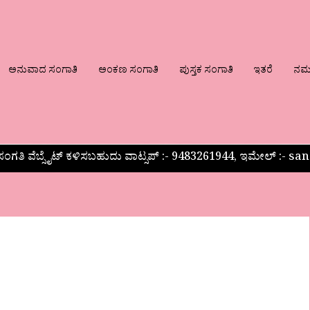
ಅನುವಾದ ಸಂಗಾತಿ
ಅಂಕಣ ಸಂಗಾತಿ
ಪುಸ್ತಕ ಸಂಗಾತಿ
ಇತರೆ
ನಮ್ಮ
ಂಗತಿ ವೆಬ್ಸೈಟ್ ಕಳಿಸಬಹುದು ವಾಟ್ಸಪ್‌ :- 9483261944, ಇಮೇಲ್ :-