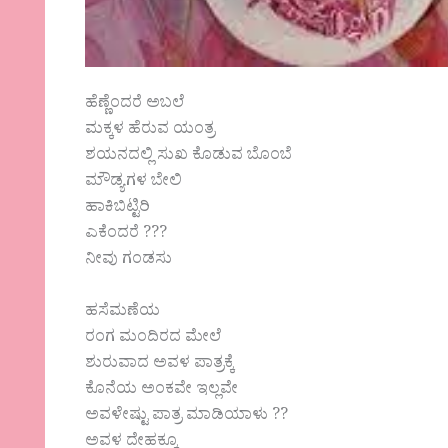
ಹೆಣ್ಣೆಂದರೆ ಅಬಲೆ
ಮಕ್ಕಳ ಹೆರುವ ಯಂತ್ರ
ಶಯನದಲ್ಲಿ ಸುಖ ಕೊಡುವ ಬೊಂಬೆ
ಮೌಡ್ಯಗಳ ಬೇಲಿ
ಹಾಕಿಬಿಟ್ಟಿರಿ
ಎಕೆಂದರೆ ???
ನೀವು ಗಂಡಸು
ಹಸೆಮಣೆಯ
ರಂಗ ಮಂದಿರದ ಮೇಲೆ
ಶುರುವಾದ ಅವಳ ಪಾತ್ರಕ್ಕೆ
ಕೊನೆಯ ಅಂಕವೇ ಇಲ್ಲವೇ
ಅವಳೇಷ್ಟು ಪಾತ್ರ ಮಾಡಿಯಾಳು ??
ಅವಳ ದೇಹಕ್ಕೂ