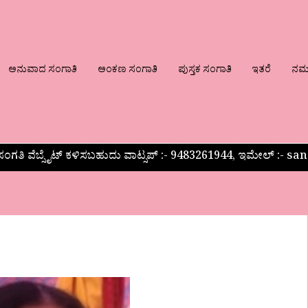
ಅನುವಾದ ಸಂಗಾತಿ
ಅಂಕಣ ಸಂಗಾತಿ
ಪುಸ್ತಕ ಸಂಗಾತಿ
ಇತರೆ
ನಮ್ಮ
ಂಗತಿ ವೆಬ್ಸೈಟ್ ಕಳಿಸಬಹುದು ವಾಟ್ಸಪ್‌ :- 9483261944, ಇಮೇಲ್ :-