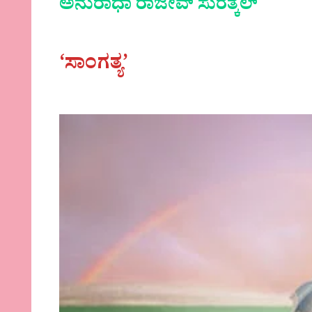
ಅನುರಾಧಾ ರಾಜೀವ್ ಸುರತ್ಕಲ್
‘ಸಾಂಗತ್ಯ’