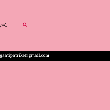
 ಬಗ್ಗೆ
 sangaatipatrike@gmail.com