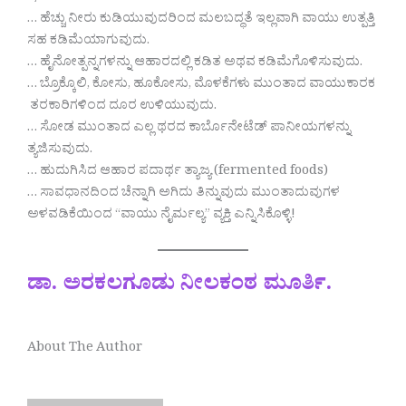
… ಹೆಚ್ಚು ನೀರು ಕುಡಿಯುವುದರಿಂದ ಮಲಬದ್ಧತೆ ಇಲ್ಲವಾಗಿ ವಾಯು ಉತ್ಪತ್ತಿ
ಸಹ ಕಡಿಮೆಯಾಗುವುದು.
… ಹೈನೋತ್ಪನ್ನಗಳನ್ನು ಆಹಾರದಲ್ಲಿ ಕಡಿತ ಅಥವ ಕಡಿಮೆಗೊಳಿಸುವುದು.
… ಬ್ರೊಕ್ಕೊಲಿ, ಕೋಸು, ಹೂಕೋಸು, ಮೊಳಕೆಗಳು ಮುಂತಾದ ವಾಯುಕಾರಕ
ತರಕಾರಿಗಳಿಂದ ದೂರ ಉಳಿಯುವುದು.
… ಸೋಡ ಮುಂತಾದ ಎಲ್ಲ ಥರದ ಕಾರ್ಬೊನೇಟೆಡ್ ಪಾನೀಯಗಳನ್ನು
ತ್ಯಜಿಸುವುದು.
… ಹುದುಗಿಸಿದ ಆಹಾರ ಪದಾರ್ಥ ತ್ಯಾಜ್ಯ (fermented foods)
… ಸಾವಧಾನದಿಂದ ಚೆನ್ನಾಗಿ ಅಗಿದು ತಿನ್ನುವುದು ಮುಂತಾದುವುಗಳ
ಅಳವಡಿಕೆಯಿಂದ “ವಾಯು ನೈರ್ಮಲ್ಯ” ವ್ಯಕ್ತಿ ಎನ್ನಿಸಿಕೊಳ್ಳಿ!
ಡಾ. ಅರಕಲಗೂಡು ನೀಲಕಂಠ ಮೂರ್ತಿ.
About The Author