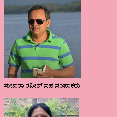
ಸುಜಾತಾ ರವೀಶ್ ಸಹ ಸಂಪಾಕರು