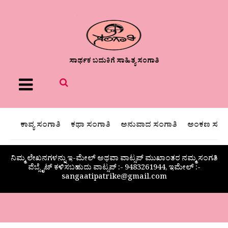
ಸಾರ್ಥಕ ಬದುಕಿಗೆ ಸಾಹಿತ್ಯ ಸಂಗಾತಿ
Menu
ಕಾವ್ಯ ಸಂಗಾತಿ
ಕಥಾ ಸಂಗಾತಿ
ಅನುವಾದ ಸಂಗಾತಿ
ಅಂಕಣ ಸಂಗಾ
ನಿಮ್ಮ ಲೇಖನಗಳನ್ನು ಇ-ಮೇಲ್ ಅಥವಾ ವಾಟ್ಸಪ್ ಮುಖಾಂತರ ನಮ್ಮ ಸಂಗತಿ
ವೆಬ್ಸೈಟ್ ಕಳಿಸಬಹುದು ವಾಟ್ಸಪ್‌ :- 9483261944, ಇಮೇಲ್ :-
sangaatipatrike@gmail.com