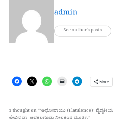
admin
See author's posts
More
1 thought on “‘ಅಧೋವಾಯು (Flatulence)’ ವೈದ್ಯಕೀಯ
ಲೇಖನ ಡಾ. ಅರಕಲಗೂಡು ನೀಲಕಂಠ ಮೂರ್ತಿ.”