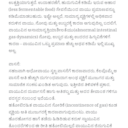
ಉತ್ಪತ್ತಿಯಾಗುತ್ತದೆ. ಉದಾಹರಣೆಗೆ, ಹುದುಗುವಿಕೆ ಕಡಿಮೆ ಇರುವ ಆಹಾರ
(less fermentable food) ಸೇವನೆಯಿಂದ ವಾಯು ಪ್ರಮಾಣವನ್ನೂ
ಕಡಿಮೆಮಾಡಬಹುದು. ಇಷ್ಟೇ ಅಲ್ಲದೆ, ಸಾಮಾನ್ಯ ವ್ಯಕ್ತಿಗಳಲ್ಲಿ ಅಧಿಕವಾದ
ಕರುಳಿನ ವಾಯು, ನೋವು ಮತ್ತು ಉಬ್ಬರಕ್ಕೆ ಕಾರಣ ಆಗುವುದಿಲ್ಲ. ಬದಲಿಗೆ,
ವಾಯುವಿನ ಅಸಾಮಾನ್ಯ ಕ್ರಿಯಾಶೀಲತೆಯು(abnormal intestinal
gas dynamics) ನೋವು, ಉಬ್ಬರ ಮತ್ತು ಉದರದ ಹಿಗ್ಗುವಿಕೆಗಳಿಗೆ
ಕಾರಣ – ವಾಯುವಿನ ಒಟ್ಟು ಪ್ರಮಾಣ ಹೆಚ್ಚು ಅಥವ ಕಡಿಮೆ ಇಲ್ಲಿ ಮುಖ್ಯ
ಅಲ್ಲ.
ವಾಸನೆ:
ಸಹಜವಾಗಿ ಅಧೋವಾಯು ಸ್ವಲ್ಪ ವಾಸನೆಗೆ ಕಾರಣವಾದರು, ಕೆಲವೊಮ್ಮೆ ಆ
ವಾಸನೆ ಅತಿ ಹೆಚ್ಚಾಗಿ ದುರ್ಗಂಧವಾದಾಗ ಅಂಥ ವ್ಯಕ್ತಿಗೆ ಮುಜುಗರ ಮತ್ತು
ಸಾಮಾಜಿಕ ಸಂಕಟ ಖಂಡಿತ ಆಗುವುದು. ಇತ್ತೀಚಿನ ತಿಳಿವಳಕೆ ಪ್ರಕಾರ,
ವಾಯುವಿನ ದುರ್ವಾಸನೆ ಹಾಗು ಅತಿಶಬ್ದ ಮತ್ತು ಅದರ ತೇವಾಂಶ ಗಳಿಗೂ
ಪರಸ್ಪರ ಸಂಬಂಧ ಇದೆಯಂತೆ.
ಹತೋಟಿರಹಿತ ವಾಯುವಿನ ಸೋರಿಕೆ (incontinence of gas) ಕೂಡ
ವ್ಯಕ್ತಿಯ ಅತಿ ಮುಜುಗರಕ್ಕೆ ಕಾರಣವಾಗುವುದುಂಟು. ವಾಯು
ಹೊರಹೋಗದ ಹಾಗೆ ತಡೆದು ಹಿಡಿದಿಡುವ ಕರುಳ ಸ್ನಾಯುವಿನ
ತೊಂದರೆಗಳಿಂದ ಈ ರೀತಿ ಹತೋಟಿಯಿಲ್ಲದೆ ವಾಯುವಿನ ಜಿನುಗುವಿಕೆ