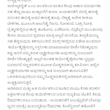
ಉತ್ಪತ್ತಿ ಆಗುವುದು.
ಪಾಲಿಸ್ಯಾಕರೈಡ್ ಎಂಬ ಅಂಶದಿಂದ ಕೂಡಿದ ಕೆಲವು ಆಹಾರ ಪದಾರ್ಥಗಳು
ಸಹ ಹೆಚ್ಚು ವಾಯು ಉತ್ಪಾದನೆಗೆ ಕಾರಣ. ಉದಾಹರಣೆಗೆ, ಬೀನ್ಸ್, ಈರುಳ್ಳಿ,
ವಸಂತದ ಈರುಳ್ಳಿ ಅಥವ ಈರುಳ್ಳಿ ಹೂವು, ಬೆಳ್ಳುಳ್ಳಿ, ಅನೇಕ ರೀತಿಯ
ಬೇಳೆಗಳು, ಮೂಲಂಗಿ,ಆಲುಗೆಡ್ಡೆ, ಗೆಣಸು, ಗೋಡಂಬಿ, ಓಟ್ಸ್, ಗೋಧಿ,
ಬ್ರೆಡ್ಡುಗಳಲ್ಲಿರುವ ಈಸ್ಟ್, ಹೂಕೋಸು, ಎಲೆಕೋಸು, ಬ್ರೊಕ್ಕೊಲಿ ಮುಂತಾದವು
ಕೇವಲ ವಾಯುವಿನ ಪ್ರಮಾಣ ಮಾತ್ರ ಅಲ್ಲದೆ ವಾಸನೆಯ ತೀವ್ರತೆಯನ್ನೂ
ಸಹ ಹೆಚ್ಚಿಸುವುದು ತಿಳಿದುಬಂದಿದೆ. ಬೀನ್ಸ್ ಗಳಲ್ಲಿರುವ ವಿಶೇಷ ಅಂಶವಾದ
ಕಾರ್ಬೊಹೈಡ್ರೇಟನ್ನು ಸಸ್ತನಿಗಳು (mammals) ಜೀರ್ಣಿಸಿಕೊಳ್ಳುವುದು
ಕಷ್ಟ; ಆದರೆ ನಮ್ಮ ಕರುಳ ಬ್ಯಾಕ್ಟೀರಿಯಗಳು ಅವುಗಳನ್ನು ಸುಲಭವಾಗಿ
ಜೀರ್ಣಿಸಿಕೊಳ್ಳುತ್ತವೆ. ಅಲ್ಲದೆ ಅಂತಹ ಕಾರ್ಬೊಹೈಡ್ರೇಟುಗಳು ಸ್ವಲ್ಪವೂ
ಬದಲಾಗದೆ ಸಣ್ಣ ಕರುಳಿನ ಮೂಲಕ ದೊಡ್ಡ ಕರುಳನ್ನು ತಲಪಿದಾಗ, ಅಲ್ಲಿನ
ಬ್ಯಾಕ್ಟೀರಿಯಾಗಳು ಅವುಗಳನ್ನು ಅತಿ ಸುಲಭವಾಗಿ ಹುದುಗುವಿಕೆಗೆ
ಒಳಪಡಿಸುವುದರಿಂದ ನಮ್ಮ ದೊಡ್ಡ ಕರುಳಿನಲ್ಲಿ ಅಧಿಕವಾಗಿ ವಾಯು
ಉತ್ಪತ್ತಿಯಾಗುತ್ತದೆ.
ಅಧಿಕವಾದ ಮತ್ತು ಅತಿ ದುರ್ನಾತದಿಂದ ಕೂಡಿದ ವಾಯು ಕೆರಳು ಕರುಳಿನ
ಲಕ್ಷಣಗಳಂಥ ಕೆಲವು ಕಾಯಿಲೆಗಳಿಂದ ಬರುವ ಸಾಧ್ಯತೆಯ ಜೊತೆಗೆ, ಕೆಲವು
ಔಷಧಗಳಿಂದಲೂ ಬರಬಹುದು – ಉದಾಹರಣೆಗೆ ಐಬುಪ್ರೊಫೆನ್ (ನೋವು/
ಜ್ವರದ ಮಾತ್ರೆ), ಮಲಬದ್ಧತೆಯ ಔಷಧಗಳು, ಕೊಲೆಸ್ಟಿರಾಲ್ ಹತೋಟಿಗೆ