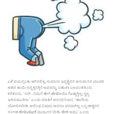
ಎಳೆ ವಯಸ್ಸಂತು ಆಗಿರಲಿಲ್ಲ. ಸುಮಾರು ಇಪ್ಪತ್ತೈದರ ಆಸುಪಾಸಿನ ಯುವಕ.
ಆತನ ತಾಯಿ ನನ್ನ ಕ್ಲಿನಿಕ್ಕಿಗೆ ಅವನನ್ನು, ಬಹುಶಃ ಬಲವಂತದಿಂದ,
ಕರೆತಂದು, “ಸರ್…ನಿಮಗೆ ಹೇಗೆ ಹೇಳೋದೊ ಗೊತ್ತಾಗ್ತಿಲ್ಲ; ಸ್ವಲ್ಪ
ಇರಿಸುಮುರಿಸು” ಎಂದು ಮಾತಿಗೆ ಆರಂಭಿಸಿದಾಗ, “ಹಾಗೇನು
ಯೋಚಿಸಬೇಡಿ, ಅದೆಂಥ ವಿಷಯ ಆದರೂ ಪರವಾಗಿಲ್ಲ, ಒಬ್ಬ ಡಾಕ್ಟರರ
ಸಂಗಡ ಹೇಳ್ಕೊಳ್ಳೋಕೆ ಮುಜುಗರ ಬೇಡಿ, ಹೇಳಿ ಅಮ್ಮ” ಎಂದು