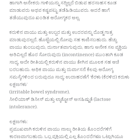
ಹಾಗಾಗಿ ಅನೇಕರು ಗಾಳಿಯನ್ನು ಸದ್ದಿಲ್ಲದೆ ಬಿಡುವ ಹರಸಾಹಸ ಕೂಡ
ಮಾಡುವರು ಅಥವ ಕಷ್ಟಪಟ್ಟು ತಡೆಹಿಡಿಯುವರು. ಆದರೆ ಹಾಗೆ
ತಡೆಯುವುದೂ ಖಂಡಿತ ಆರೋಗ್ಯಕರ ಅಲ್ಲ.
ಕರುಳಿನ ವಾಯು ಮತ್ತು ಉಬ್ಬರ ಮತ್ತು ಉದರವನ್ನು ದೊಡ್ಡ ಗಾತ್ರ
ಮಾಡುವುದಲ್ಲದೆ, ಹೊಟ್ಟೆಯಲ್ಲಿ ನೋವು ಸಹ ಕಾಣಿಸಬಹುದು. ಹೆಚ್ಚು
ವಾಯು ತುಂಬುವುದು, ದುರ್ನಾತವಾಗುವುದು, ಹಾಗು ಅನೇಕ ಸಲ ವ್ಯಕ್ತಿಯ
ಅರಿವಿಲ್ಲದೆ ಹೊರ ಸೋರುವುದು (incontinence) ಮುಂತಾಗಿ ಕೂಡ
ಸಾಧ್ಯ. ಅದೇ ರೀತಿಯಲ್ಲಿ ಕರುಳಿನ ವಾಯು ತೇಗಿನ ಮೂಲಕ ಸಹ ಆಚೆ
ಬರಬಹುದು. ಅಧಿಕ ವಾಯು ಮತ್ತು ದುರ್ವಾಸನೆ ಕೆಲವು ಆರೋಗ್ಯ
ಸಮಸ್ಯೆಗಳಿಂದ ಬರುವುದೂ ಸಾಧ್ಯ; ಉದಾಹರಣೆಗೆ ‘ಕೆರಳು (ಕೆರಳಿದ) ಕರುಳು
ಲಕ್ಷಣಗಳು’
(irritable bowel syndrome),
ಸೀಲಿಯಾಕ್ ಡಿಸೀಸ್ ಮತ್ತು ಲ್ಯಾಕ್ಟೋಸ್ ಅಸಹಿಷ್ಣುತೆ (lactose
intolerance).
ಲಕ್ಷಣಗಳು:
ಪ್ರಮುಖವಾಗಿ ಕರುಳಿನ ವಾಯು ನಾಲ್ಕು ರೀತಿಯ ತೊಂದರೆಗಳಿಗೆ
ಕಾರಣವಾಗಬಹುದು. ಒಬ್ಬ ವ್ಯಕ್ತಿಯಲ್ಲಿ ಎಲ್ಲ ತೊಂದರೆಗಳೂ ಒಟ್ಟಾಗಿಯೂ