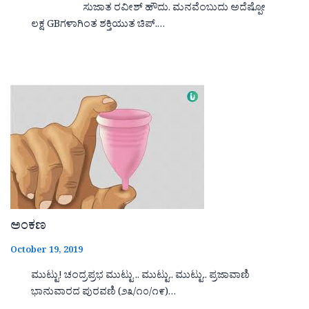
ಸುಜಾತ ರವೀಶ್ ಹೌದು. ಮನವೆಂಬುದು ಅದೆಷ್ಪೋ
ಲಕ್ಷ GBಗಳಾಗಿಂತ ಶಕ್ತಿಯುತ ಚಿಪ್.…
ಅಂಕಣ
October 19, 2019
ಮುಟ್ಟು! ಚಂದ್ರಪ್ರಭ ಮುಟ್ಟು .. ಮುಟ್ಟು.. ಮುಟ್ಟು.. ಪ್ರಜಾವಾಣಿ
ಭಾನುವಾರದ ಪುರವಣಿ (೨೩/೧೦/೧೯)…