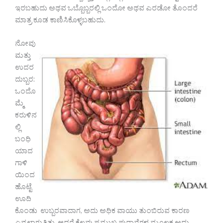
ಇರಬಹುದು ಅಥವ ಒಬ್ಬೊಬ್ಬರಲ್ಲಿ ಒಂದೋ ಅಥವ ಎರಡೋ ತೊಂದರೆ
ಮಾತ್ರ ಕೂಡ ಕಾಣಿಸಿಕೊಳ್ಳಬಹುದು.
ನೋವು
ಮತ್ತು
ಉದರ
ದುಬ್ಬರ:
ಒಂದೊ
ಮ್ಮೆ
ಕರುಳಿನ
ಲ್ಲಿ
ಬಂಧಿ
ಯಾದ
ಗಾಳಿ
ಯಿಂದ
ಹೊಟ್ಟೆ
ಊದಿ
ಕೊಂಡು ಉಬ್ಬರವಾದಾಗ, ಅದು ಅಧಿಕ ವಾಯು ತುಂಬಿರುವ ಕಾರಣ