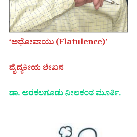
‘ಅಧೋವಾಯು (Flatulence)’
ವೈದ್ಯಕೀಯ ಲೇಖನ
ಡಾ. ಅರಕಲಗೂಡು ನೀಲಕಂಠ ಮೂರ್ತಿ.