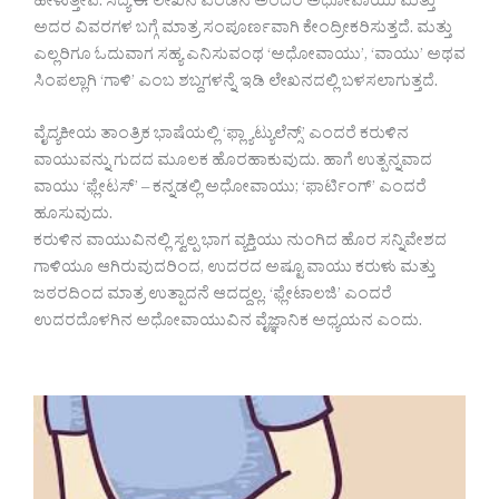
ಹೇಳುತ್ತೇವೆ. ಸದ್ಯ ಈ ಲೇಖನ ಎರಡನೆ ಅಂದರೆ ಅಧೋವಾಯು ಮತ್ತು
ಅದರ ವಿವರಗಳ ಬಗ್ಗೆ ಮಾತ್ರ ಸಂಪೂರ್ಣವಾಗಿ ಕೇಂದ್ರೀಕರಿಸುತ್ತದೆ. ಮತ್ತು
ಎಲ್ಲರಿಗೂ ಓದುವಾಗ ಸಹ್ಯ ಎನಿಸುವಂಥ ‘ಅಧೋವಾಯು’, ‘ವಾಯು’ ಅಥವ
ಸಿಂಪಲ್ಲಾಗಿ ‘ಗಾಳಿ’ ಎಂಬ ಶಬ್ದಗಳನ್ನೆ ಇಡಿ ಲೇಖನದಲ್ಲಿ ಬಳಸಲಾಗುತ್ತದೆ.
ವೈದ್ಯಕೀಯ ತಾಂತ್ರಿಕ ಭಾಷೆಯಲ್ಲಿ ‘ಫ್ಲ್ಯಾಟ್ಯುಲೆನ್ಸ್’ ಎಂದರೆ ಕರುಳಿನ
ವಾಯುವನ್ನು ಗುದದ ಮೂಲಕ ಹೊರಹಾಕುವುದು. ಹಾಗೆ ಉತ್ಪನ್ನವಾದ
ವಾಯು ‘ಫ್ಲೇಟಸ್’ – ಕನ್ನಡಲ್ಲಿ ಅಧೋವಾಯು; ‘ಫಾರ್ಟಿಂಗ್’ ಎಂದರೆ
ಹೂಸುವುದು.
ಕರುಳಿನ ವಾಯುವಿನಲ್ಲಿ ಸ್ವಲ್ಪ ಭಾಗ ವ್ಯಕ್ತಿಯು ನುಂಗಿದ ಹೊರ ಸನ್ನಿವೇಶದ
ಗಾಳಿಯೂ ಆಗಿರುವುದರಿಂದ, ಉದರದ ಅಷ್ಟೂ ವಾಯು ಕರುಳು ಮತ್ತು
ಜಠರದಿಂದ ಮಾತ್ರ ಉತ್ಪಾದನೆ ಆದದ್ದಲ್ಲ. ‘ಫ್ಲೇಟಾಲಜಿ’ ಎಂದರೆ
ಉದರದೊಳಗಿನ ಅಧೋವಾಯುವಿನ ವೈಜ್ಞಾನಿಕ ಅಧ್ಯಯನ ಎಂದು.