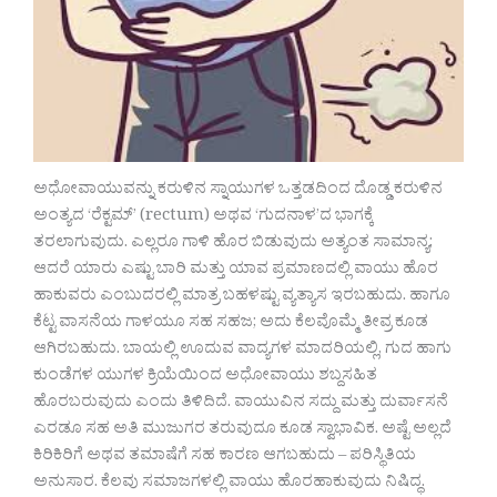
ಅಧೋವಾಯುವನ್ನು ಕರುಳಿನ ಸ್ನಾಯುಗಳ ಒತ್ತಡದಿಂದ ದೊಡ್ಡ ಕರುಳಿನ
ಅಂತ್ಯದ ‘ರೆಕ್ಟಮ್’ (rectum) ಅಥವ ‘ಗುದನಾಳ’ದ ಭಾಗಕ್ಕೆ
ತರಲಾಗುವುದು. ಎಲ್ಲರೂ ಗಾಳಿ ಹೊರ ಬಿಡುವುದು ಅತ್ಯಂತ ಸಾಮಾನ್ಯ;
ಆದರೆ ಯಾರು ಎಷ್ಟು ಬಾರಿ ಮತ್ತು ಯಾವ ಪ್ರಮಾಣದಲ್ಲಿ ವಾಯು ಹೊರ
ಹಾಕುವರು ಎಂಬುದರಲ್ಲಿ ಮಾತ್ರ ಬಹಳಷ್ಟು ವ್ಯತ್ಯಾಸ ಇರಬಹುದು. ಹಾಗೂ
ಕೆಟ್ಟ ವಾಸನೆಯ ಗಾಳಯೂ ಸಹ ಸಹಜ; ಅದು ಕೆಲವೊಮ್ಮೆ ತೀವ್ರ ಕೂಡ
ಆಗಿರಬಹುದು. ಬಾಯಲ್ಲಿ ಊದುವ ವಾದ್ಯಗಳ ಮಾದರಿಯಲ್ಲಿ, ಗುದ ಹಾಗು
ಕುಂಡೆಗಳ ಯುಗಳ ಕ್ರಿಯೆಯಿಂದ ಅಧೋವಾಯು ಶಬ್ದಸಹಿತ
ಹೊರಬರುವುದು ಎಂದು ತಿಳಿದಿದೆ. ವಾಯುವಿನ ಸದ್ದು ಮತ್ತು ದುರ್ವಾಸನೆ
ಎರಡೂ ಸಹ ಅತಿ ಮುಜುಗರ ತರುವುದೂ ಕೂಡ ಸ್ವಾಭಾವಿಕ. ಅಷ್ಟೆ ಅಲ್ಲದೆ
ಕಿರಿಕಿರಿಗೆ ಅಥವ ತಮಾಷೆಗೆ ಸಹ ಕಾರಣ ಆಗಬಹುದು – ಪರಿಸ್ಥಿತಿಯ
ಅನುಸಾರ. ಕೆಲವು ಸಮಾಜಗಳಲ್ಲಿ ವಾಯು ಹೊರಹಾಕುವುದು ನಿಷಿದ್ಧ.