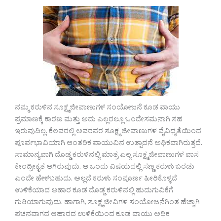
ನಮ್ಮ ಕರುಳಿನ ಸೂಕ್ಷ್ಮಜೀವಾಣುಗಳ ಸಂಯೋಜನೆ ಕೂಡ ವಾಯು
ಪ್ರಮಾಣಕ್ಕೆ ಕಾರಣ ಮತ್ತು ಅದು ಎಲ್ಲರಲ್ಲೂ ಒಂದೇಸಮನಾಗಿ ಸಹ
ಇರುವುದಿಲ್ಲ. ಕೆಲವರಲ್ಲಿ ಅವರವರ ಸೂಕ್ಷ್ಮ ಜೀವಾಣುಗಳ ವೈವಿಧ್ಯತೆಯಿಂದ
ಪೂರ್ವಭಾವಿಯಾಗಿ ಆಂತರಿಕ ವಾಯುವಿನ ಉತ್ಪಾದನೆ ಅಧಿಕವಾಗಿರುತ್ತದೆ.
ಸಾಮಾನ್ಯವಾಗಿ ದೊಡ್ಡ ಕರುಳಿನಲ್ಲಿ ಮಾತ್ರ ಎಲ್ಲ ಸೂಕ್ಷ್ಮಜೀವಾಣುಗಳ ವಾಸ
ಕೇಂದ್ರೀಕೃತ ಆಗಿರುವುದು. ಆ ಒಂದು ವಿಷಯದಲ್ಲಿ ಸಣ್ಣ ಕರುಳು ಬರಡು
ಎಂದೇ ಹೇಳಬಹುದು. ಅಲ್ಲದೆ ಕರುಳು ಸಂಪೂರ್ಣ ಹೀರಿಕೊಳ್ಳದೆ
ಉಳಿಕೆಯಾದ ಆಹಾರ ಕೂಡ ದೊಡ್ಡ ಕರುಳಿನಲ್ಲಿ ಹುದುಗುವಿಕೆಗೆ
ಗುರಿಯಾಗುವುದು. ಹಾಗಾಗಿ, ಸೂಕ್ಷ್ಮಜೀವಿಗಳ ಸಂಯೋಜನೆಗಿಂತ ಹೆಚ್ಚಾಗಿ
ಪಚನವಾಗದ ಆಹಾರದ ಉಳಿಕೆಯಿಂದ ಕೂಡ ವಾಯು ಅಧಿಕ