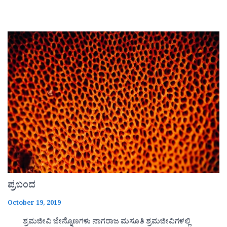
ಪ್ರಬಂದ
October 19, 2019
ಶ್ರಮಜೀವಿ ಜೇನ್ನೊಣಗಳು ನಾಗರಾಜ ಮಸೂತಿ ಶ್ರಮಜೀವಿಗಳಲ್ಲಿ