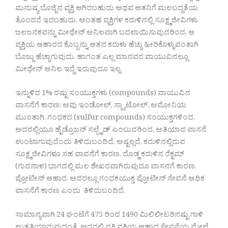
ಮನುಷ್ಯ ಬೊಜ್ಜಿನ ವ್ಯಕ್ತಿ ಆಗಿರಬಹುದು ಅಥವ ಆತನಿಗೆ ಮಲಬದ್ಧತೆಯ
ತೊಂದರೆ ಇರಬಹುದು. ಅಂತಹ ವ್ಯಕ್ತಿಗಳ ಕರುಳಿನಲ್ಲಿ ಸೂಕ್ಷ್ಮಜೀವಿಗಳು
ಜಲಜನಕವನ್ನು ಮೀಥೇನ್ ಅನಿಲವಾಗಿ ಬದಲಾಯಿಸುವುದರಿಂದ, ಆ
ವ್ಯಕ್ತಿಯ ಆಹಾರದ ಕೊಬ್ಬನ್ನು ಆತನ ಕರುಳು ಹೆಚ್ಚು ಹೀರಿಕೊಳ್ಳುವಂತಾಗಿ
ಬೊಜ್ಜು ಹೆಚ್ಚಾಗುವುದು. ಹಾಗಂತ ಎಲ್ಲ ಮಾನವರ ವಾಯುವಿನಲ್ಲೂ
ಮೀಥೇನ್ ಅನಿಲ ಇದ್ದೆ ಇರುವುದೂ ಇಲ್ಲ.
ಇನ್ನುಳಿದ 1% ರಷ್ಟು ಸಂಯುಕ್ತಗಳು (compounds) ವಾಯುವಿನ
ವಾಸನೆಗೆ ಕಾರಣ; ಅವು ಇಂಡೋಲ್, ಸ್ಕ್ಯಾಟೋಲ್, ಅಮೋನಿಯ
ಮುಂತಾಗಿ. ಗಂಧಕದ (sulfur compounds) ಸಂಯುಕ್ತಗಳಿಂದ,
ಅದರಲ್ಲಿಯೂ ಹೈಡ್ರೊಜನ್ ಸಲ್ಫೈಡ್ ಎಂಬುದರಿಂದ, ಅತಿಯಾದ ವಾಸನೆ
ಉಂಟಾಗುವುದೆಂದು ತಿಳಿದುಬಂದಿದೆ. ಅಷ್ಟಲ್ಲದೆ, ಕರುಳಿನಲ್ಲಿರುವ
ಸೂಕ್ಷ್ಮಜೀವಿಗಳೂ ಸಹ ವಾವನೆಗೆ ಕಾರಣ. ದೊಡ್ಡ ಕರುಳಿನ ರೆಕ್ಟಮ್
(ಗುದನಾಳ) ಭಾಗದಲ್ಲಿ ಮಲ ಶೇಖರವಾಗಿರುವುದೂ ವಾಸನಗೆ ಕಾರಣ.
ಪ್ರೋಟೀನ್ ಆಹಾರ, ಅದರಲ್ಲೂ ಗಂಧಕಯುಕ್ತ ಪ್ರೋಟೀನ್ ಸೇವನೆ ಅಧಿಕ
ವಾಸನೆಗೆ ಕಾರಣ ಎಂದು ತಿಳಿದುಬಂದಿದೆ.
ಸಾಮಾನ್ಯವಾಗಿ 24 ಘಂಟೆಗೆ 475 ರಿಂದ 1490 ಮಿಲಿಲೀಟರಿನಷ್ಟು ಗಾಳಿ