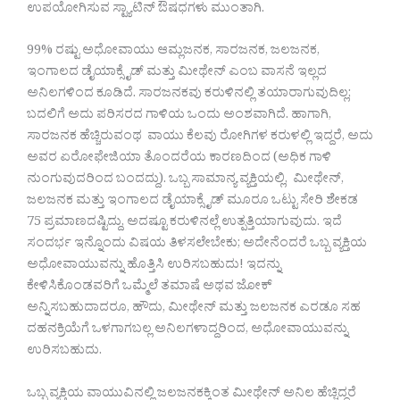
ಉಪಯೋಗಿಸುವ ಸ್ಟ್ಯಾಟಿನ್ ಔಷಧಗಳು ಮುಂತಾಗಿ.
99% ರಷ್ಟು ಅಧೋವಾಯು ಆಮ್ಲಜನಕ, ಸಾರಜನಕ, ಜಲಜನಕ,
ಇಂಗಾಲದ ಡೈಯಾಕ್ಸೈಡ್ ಮತ್ತು ಮೀಥೇನ್ ಎಂಬ ವಾಸನೆ ಇಲ್ಲದ
ಅನಿಲಗಳಿಂದ ಕೂಡಿದೆ. ಸಾರಜನಕವು ಕರುಳಿನಲ್ಲಿ ತಯಾರಾಗುವುದಿಲ್ಲ;
ಬದಲಿಗೆ ಅದು ಪರಿಸರದ ಗಾಳಿಯ ಒಂದು ಅಂಶವಾಗಿದೆ. ಹಾಗಾಗಿ,
ಸಾರಜನಕ ಹೆಚ್ಚಿರುವಂಥ ವಾಯು ಕೆಲವು ರೋಗಿಗಳ ಕರುಳಲ್ಲಿ ಇದ್ದರೆ, ಅದು
ಅವರ ಏರೋಫೇಜಿಯಾ ತೊಂದರೆಯ ಕಾರಣದಿಂದ (ಅಧಿಕ ಗಾಳಿ
ನುಂಗುವುದರಿಂದ ಬಂದದ್ದು). ಒಬ್ಬ ಸಾಮಾನ್ಯ ವ್ಯಕ್ತಿಯಲ್ಲಿ, ಮೀಥೇನ್,
ಜಲಜನಕ ಮತ್ತು ಇಂಗಾಲದ ಡೈಯಾಕ್ಸೈಡ್ ಮೂರೂ ಒಟ್ಟು ಸೇರಿ ಶೇಕಡ
75 ಪ್ರಮಾಣದಷ್ಟಿದ್ದು, ಅದಷ್ಟೂ ಕರುಳಿನಲ್ಲೆ ಉತ್ಪತ್ತಿಯಾಗುವುದು. ಇದೆ
ಸಂದರ್ಭ ಇನ್ನೊಂದು ವಿಷಯ ತಿಳಸಲೇಬೇಕು; ಅದೇನೆಂದರೆ ಒಬ್ಬ ವ್ಯಕ್ತಿಯ
ಅಧೋವಾಯುವನ್ನು ಹೊತ್ತಿಸಿ ಉರಿಸಬಹುದು! ಇದನ್ನು
ಕೇಳಿಸಿಕೊಂಡವರಿಗೆ ಒಮ್ಮೆಲೆ ತಮಾಷೆ ಅಥವ ಜೋಕ್
ಅನ್ನಿಸಬಹುದಾದರೂ, ಹೌದು, ಮೀಥೇನ್ ಮತ್ತು ಜಲಜನಕ ಎರಡೂ ಸಹ
ದಹನಕ್ರಿಯೆಗೆ ಒಳಗಾಗಬಲ್ಲ ಅನಿಲಗಳಾದ್ದರಿಂದ, ಅಧೋವಾಯುವನ್ನು
ಉರಿಸಬಹುದು.
ಒಬ್ಬ ವ್ಯಕ್ತಿಯ ವಾಯುವಿನಲ್ಲಿ ಜಲಜನಕಕ್ಕಿಂತ ಮೀಥೇನ್ ಅನಿಲ ಹೆಚ್ಚಿದ್ದರೆ