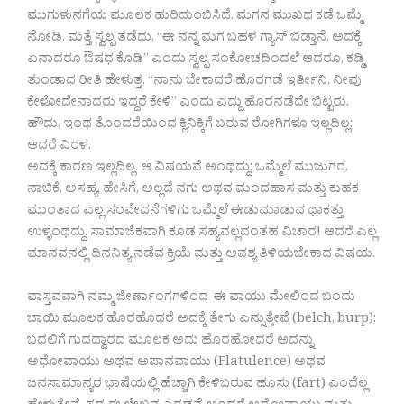
ಮುಗುಳುನಗೆಯ ಮೂಲಕ ಹುರಿದುಂಬಿಸಿದೆ. ಮಗನ ಮುಖದ ಕಡೆ ಒಮ್ಮೆ
ನೋಡಿ, ಮತ್ತೆ ಸ್ವಲ್ಪ ತಡೆದು, “ಈ ನನ್ನ ಮಗ ಬಹಳ ಗ್ಯಾಸ್ ಬಿಡ್ತಾನೆ, ಅದಕ್ಕೆ
ಏನಾದರೂ ಔಷಧ ಕೊಡಿ” ಎಂದು ಸ್ವಲ್ಪ ಸಂಕೋಚದಿಂದಲೆ ಆದರೂ, ಕಡ್ಡಿ
ತುಂಡಾದ ರೀತಿ ಹೇಳುತ್ತ, “ನಾನು ಬೇಕಾದರೆ ಹೊರಗಡೆ ಇರ್ತೀನಿ, ನೀವು
ಕೇಳೋದೇನಾದರು ಇದ್ದರೆ ಕೇಳಿ” ಎಂದು ಎದ್ದು ಹೊರನಡೆದೇ ಬಿಟ್ಟರು.
ಹೌದು, ಇಂಥ ತೊಂದರೆಯಿಂದ ಕ್ಲಿನಿಕ್ಕಿಗೆ ಬರುವ ರೋಗಿಗಳೂ ಇಲ್ಲದಿಲ್ಲ;
ಆದರೆ ವಿರಳ.
ಅದಕ್ಕೆ ಕಾರಣ ಇಲ್ಲದಿಲ್ಲ. ಆ ವಿಷಯವೆ ಅಂಥದ್ದು: ಒಮ್ಮೆಲೆ ಮುಜುಗರ,
ನಾಚಿಕೆ, ಅಸಹ್ಯ, ಹೇಸಿಗೆ, ಅಲ್ಲದೆ ನಗು ಅಥವ ಮಂದಹಾಸ ಮತ್ತು ಕುಹಕ
ಮುಂತಾದ ಎಲ್ಲ ಸಂವೇದನೆಗಳಿಗು ಒಮ್ಮೆಲೆ ಈಡುಮಾಡುವ ಥಾಕತ್ತು
ಉಳ್ಳಂಥದ್ದು. ಸಾಮಾಜಿಕವಾಗಿ ಕೂಡ ಸಹ್ಯವಲ್ಲದಂತಹ ವಿಚಾರ! ಆದರೆ ಎಲ್ಲ
ಮಾನವನಲ್ಲಿ ದಿನನಿತ್ಯ ನಡೆವ ಕ್ರಿಯೆ ಮತ್ತು ಅವಶ್ಯ ತಿಳಿಯಬೇಕಾದ ವಿಷಯ.
ವಾಸ್ತವವಾಗಿ ನಮ್ಮ ಜೀರ್ಣಾಂಗಗಳಿಂದ ಈ ವಾಯು ಮೇಲಿಂದ ಬಂದು
ಬಾಯಿ ಮೂಲಕ ಹೊರಹೊದರೆ ಅದಕ್ಕೆ ತೇಗು ಎನ್ನುತ್ತೇವೆ (belch, burp);
ಬದಲಿಗೆ ಗುದದ್ವಾರದ ಮೂಲಕ ಅದು ಹೊರಹೋದರೆ ಅದನ್ನು
ಅಧೋವಾಯು ಅಥವ ಅಪಾನವಾಯು (Flatulence) ಅಥವ
ಜನಸಾಮಾನ್ಯರ ಭಾಷೆಯಲ್ಲಿ ಹೆಚ್ಚಾಗಿ ಕೇಳಿಬರುವ ಹೂಸು (fart) ಎಂದೆಲ್ಲ