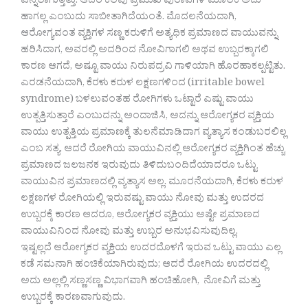
ಎನ್ನಲಾಗುತ್ತಿತ್ತು. ಆದರೆ ಕೆಲವು ಪ್ರಮುಖ ಪುರಾವೆಗಳ ಮೂಲಕ ಅದು
ಹಾಗಲ್ಲ ಎಂಬುದು ಸಾಬೀತಾಗಿದೆಯಂತೆ. ಮೊದಲನೆಯದಾಗಿ,
ಆರೋಗ್ಯವಂತ ವ್ಯಕ್ತಿಗಳ ಸಣ್ಣ ಕರುಳಿಗೆ ಅತ್ಯಧಿಕ ಪ್ರಮಾಣದ ವಾಯುವನ್ನು
ಹರಿಸಿದಾಗ, ಅವರಲ್ಲಿ ಅದರಿಂದ ನೋವಿಗಾಗಲಿ ಅಥವ ಉಬ್ಬರಕ್ಕಾಗಲಿ
ಕಾರಣ ಆಗದೆ, ಅಷ್ಟೂ ವಾಯು ನಿರುಪದ್ರವಿ ಗಾಳಿಯಾಗಿ ಹೊರಹಾಕಲ್ಪಟ್ಟಿತು.
ಎರಡನೆಯದಾಗಿ, ಕೆರಳು ಕರುಳ ಲಕ್ಷಣಗಳಿಂದ (irritable bowel
syndrome) ಬಳಲುವಂತಹ ರೋಗಿಗಳು ಒಟ್ಟಾರೆ ಎಷ್ಟು ವಾಯು
ಉತ್ಪತ್ತಿಸುತ್ತಾರೆ ಎಂಬುದನ್ನು ಅಂದಾಜಿಸಿ, ಅದನ್ನು ಆರೋಗ್ಯಕರ ವ್ಯಕ್ತಿಯ
ವಾಯು ಉತ್ಪತ್ತಿಯ ಪ್ರಮಾಣಕ್ಕೆ ತುಲನೆಮಾಡಿದಾಗ ವ್ಯತ್ಯಾಸ ಕಂಡುಬರಲಿಲ್ಲ
ಎಂಬ ಸತ್ಯ. ಆದರೆ ರೋಗಿಯ ವಾಯುವಿನಲ್ಲಿ ಆರೋಗ್ಯಕರ ವ್ಯಕ್ತಿಗಿಂತ ಹೆಚ್ಚು
ಪ್ರಮಾಣದ ಜಲಜನಕ ಇರುವುದು ತಿಳಿದುಬಂದಿದೆಯಾದರೂ ಒಟ್ಟು
ವಾಯುವಿನ ಪ್ರಮಾಣದಲ್ಲಿ ವ್ಯತ್ಯಾಸ ಅಲ್ಲ. ಮೂರನೆಯದಾಗಿ, ಕೆರಳು ಕರುಳ
ಲಕ್ಷಣಗಳ ರೋಗಿಯಲ್ಲಿ ಇರುವಷ್ಟು ವಾಯು ನೋವು ಮತ್ತು ಉದರದ
ಉಬ್ಬರಕ್ಕೆ ಕಾರಣ ಆದರೂ, ಆರೋಗ್ಯಕರ ವ್ಯಕ್ತಿಯು ಅಷ್ಟೇ ಪ್ರಮಾಣದ
ವಾಯುವಿನಿಂದ ನೋವು ಮತ್ತು ಉಬ್ಬರ ಅನುಭವಿಸುವುದಿಲ್ಲ.
ಇಷ್ಟಲ್ಲದೆ ಆರೋಗ್ಯಕರ ವ್ಯಕ್ತಿಯ ಉದರದೊಳಗೆ ಇರುವ ಒಟ್ಟು ವಾಯು ಎಲ್ಲ
ಕಡೆ ಸಮನಾಗಿ ಹಂಚಿಕೆಯಾಗಿರುವುದು; ಆದರೆ ರೋಗಿಯ ಉದರದಲ್ಲಿ
ಅದು ಅಲ್ಲಲ್ಲಿ ಸಣ್ಣಸಣ್ಣ ವಿಭಾಗವಾಗಿ ಹಂಚಿಹೋಗಿ, ನೋವಿಗೆ ಮತ್ತು
ಉಬ್ಬರಕ್ಕೆ ಕಾರಣವಾಗುವುದು.