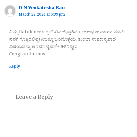
D N Venkatesha Rao
March 22, 2024 at 6:39 pm
ನಿಮ್ಮ flatulence ಬಗ್ಗೆ ಲೇಖನ ಚೆನ್ನಾಗಿದೆ. ( ಈ ಅಧೋ ವಾಯು ಪದವೇ
ನನಗೆ ಗೊತ್ತಿರಲಿಲ್ಲ) ನಿಜಕ್ಕೂ ಒಂದೊಳ್ಳೆಯ, ತುಂಬಾ ಸಾಮಾನ್ಯವಾದ
ವಿಷಯವನ್ನು ಅಸಮಾನ್ಯವಾಗೇ ತಿಳಿಸಿದ್ದೀರ.
Congratulations
Reply
Leave a Reply