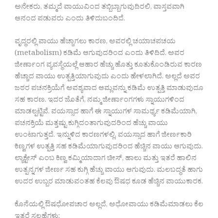
ಅನೇಕರು, ತಮ್ಮದೆ ವಾಯುವಿಂದ ತಬ್ಬಿಬ್ಬಾಗುವುದಿರಲಿ, ವಾಸ್ತವವಾಗಿ
ಆನಂದ ಪಡುವರು ಎಂದು ತಿಳಿದುಬಂದಿದೆ.
ವೃದ್ಧರಲ್ಲಿ ವಾಯು ಹೆಚ್ಚಾಗಲು ಕಾರಣ, ಅವರಲ್ಲಿ ಚಯಾಚಪಚಯ
(metabolism) ಕಡಿಮೆ ಆಗುವುದರಿಂದ ಎಂದು ತಿಳಿದಿದೆ. ಅವರ
ಜೀರ್ಣಾಂಗ ವ್ಯವಸ್ಥೆಯಲ್ಲೆ ಆಹಾರ ಹೆಚ್ಚು ಹೊತ್ತು ಕೂತುಕೊಂಡಿರುವ ಕಾರಣ
ಹೆಚ್ಚಾದ ವಾಯು ಉತ್ಪತ್ತಿಯಾಗುವುದು ಎಂದು ಹೇಳಲಾಗಿದೆ. ಅಲ್ಲದೆ ಅವರ
ಜಠರ ಪಚನಕ್ರಿಯೆಗೆ ಅವಶ್ಯವಾದ ಆಮ್ಲವನ್ನು ಕಡಿಮೆ ಉತ್ಪತ್ತಿ ಮಾಡುವುದೂ
ಸಹ ಕಾರಣ. ಇದರ ಜೊತೆಗೆ, ನಮ್ಮ ಜೀರ್ಣಾಂಗಗಳು ಸ್ನಾಯುಗಳಿಂದ
ಮಾಡಲ್ಪಟ್ಟಿವೆ. ವಯಸ್ಸಾದ ಹಾಗೆ ಈ ಸ್ನಾಯುಗಳ ಸಾಮರ್ಥ್ಯ ಕಡಿಮೆಯಾಗಿ,
ಪಚನಕ್ರಿಯೆ ಮತ್ತಷ್ಟು ಕುಗ್ಗಿದಂತಾಗುವುದರಿಂದ ಹೆಚ್ಚು ವಾಯು
ಉಂಟಾಗುತ್ತದೆ. ಇನ್ನುಳಿದ ಕಾರಣಗಳಲ್ಲಿ, ವಯಸ್ಸಾದ ಹಾಗೆ ಜೀರ್ಣಕಾರಿ
ಕಿಣ್ವಗಳ ಉತ್ಪತ್ತಿ ಸಹ ಕಡಿಮೆಯಾಗುವುದರಿಂದ ಹೆಚ್ಚಿನ ವಾಯು ಆಗುವುದು.
ಲ್ಯಾಕ್ಟೇಸ್ ಎಂಬ ಕಿಣ್ವ ಕಮ್ಮಿಯಾದಾಗ ಚೀಸ್, ಹಾಲು ಮತ್ತು ಇತರೆ ಹಾಲಿನ
ಉತ್ಪನ್ನಗಳ ಜೀರ್ಣ ಸಹ ಕುಗ್ಗಿ ಹೆಚ್ಚು ವಾಯು ಆಗುವುದು. ಮಲಬದ್ಧತೆ ಹಾಗು
ಉದರ ಉಬ್ಬರ ಮಾಡುವಂತಹ ಕೆಲವು ಔಷಧ ಕೂಡ ಹೆಚ್ಚಿನ ವಾಯುಕಾರಕ.
ಕೊನೆಯಲ್ಲಿ ಔಷಧೋಪಚಾರ ಅಲ್ಲದೆ, ಅಧೋವಾಯು ಕಡಿಮೆಮಾಡಲು ಕೆಲ
ಇತರೆ ಸಲಹೆಗಳು: