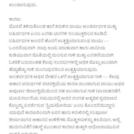
ಉಂಟಾಗುವುದು.
ಕಾರಣ:
ಮೊದಲೆ ತಿಳಿದುಕೊಂಡ ಹಾಗೆ ಕರುಳಿನ ವಾಯು ಅಂತರ್ವರ್ಧಕ ಮತ್ತು
ಬಹಿರ್ವರ್ಧಕ ಎಂಬ ಎರಡು ಭಾಗಗಳ ಸಂಯುಕ್ತದಿಂದ ಕೂಡಿದೆ.
ಬಹಿರ್ವರ್ಧಕ ಅಂದರೆ ಹೊರಗೆ ಉತ್ಪತ್ತಿಯಾಗುವಂಥ ವಾಯು —
ಒಂದನೆಯದಾಗಿ ನಾವು ಊಟ ಮಾಡುವಾಗ ಹಾಗು ಪಾನೀಯ
ಕುಡಿಯುವಾಗ ಜೊತೆಯಲ್ಲಿ ನುಂಗುವ ಗಾಳಿ ಮತ್ತು ಎರಡನೆಯದಾಗಿ
ಓಕರಿಕೆ ಬರುವಂತಹ ಕೆಲವು ಸಂದರ್ಭಗಳಲ್ಲಿ ಅಧಿಕ ಜೊಲ್ಲು ಉಂಟಾಗಿ
ಹೆಚ್ಚುಹೆಚ್ಚು ಗಾಳಿ ನುಂಗುವುದರಿಂದ ಉತ್ಪತ್ತಿಯಾಗುವುದು.
ಅಂತರ್ವರ್ಧಕ ಅಥವ ದೇಹದ ಒಳಗೆ ಉತ್ಪತ್ತಿಯಾಗುವ ಗಾಳಿ — ಕೆಲವು
ಆಹಾರ ಪದಾರ್ಥಗಳ ಪಚನಕ್ರಿಯೆಯ ಕಾರಣ ಉಂಟಾಗುವ ವಾಯು ಅಥವ
ಅಪೂರ್ಣ ಜೀರ್ಣಕ್ರಿಯೆಯಿಂದ ಸಹ ಉಂಟಾಗುವ ಗಾಳಿ (ಉದಾಹರಣೆಗೆ
ಮಲವಿಸರ್ಜನೆಯ ಸಮಯದಲ್ಲಿ ಅದರ ಸಂಗಡ ಅತ್ಯಧಿಕ ಪ್ರಮಾಣದ
ಕೊಬ್ಬನ್ನು ವಿಸರ್ಜಿಸುವ ‘ಸ್ಟಿಯಟೋರಿಯ’ ಎಂಬ ತೊಂದರೆಯಿದ್ದಾಗ).
ಯಾವುದೆ ಕಾರಣದಿಂದಾಗಿ ಜಠರ ಹಾಗು ಕರುಳಿನಲ್ಲಿ ಸಂಪೂರ್ಣ
ಜೀರ್ಣವಾಗದ ಆಹಾರದ ಉಳಿಕೆಗಳು ದೊಡ್ಡ ಕರುಳನ್ನು ತಲಪಿದಾಗ, ಅಲ್ಲಿ
ಹುದುಗುವಿಕೆಗೆ (ಈಸ್ಟ್ ಮುಂತಾದ ಕಾರಣ) ತುತ್ತಾಗಿ ಅಧೋವಾಯುವಿನ