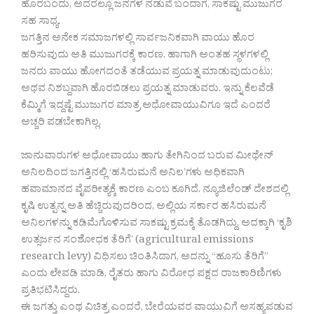
ಹೊರಬಂದು, ಅದರಲ್ಲೂ ಜನಗಳ ನಡುವೆ ಬಂದಾಗ, ಸಾಕಷ್ಟು ಮುಜುಗರ
ಸಹ ಸಾಧ್ಯ.
ಜಗತ್ತಿನ ಅನೇಕ ಸಮಾಜಗಳಲ್ಲಿ ಸಾರ್ವಜನಿಕವಾಗಿ ವಾಯು ಹೊರ
ಹರಿಸುವುದು ಅತಿ ಮುಜುಗರಕ್ಕೆ ಕಾರಣ. ಹಾಗಾಗಿ ಅಂತಹ ಸ್ಥಳಗಳಲ್ಲಿ
ಜನರು ವಾಯು ಹೋಗದಂತೆ ತಡೆಯುವ ಪ್ರಯತ್ನ ಮಾಡುವುದುಂಟು;
ಅಥವ ನಿಶಬ್ದವಾಗಿ ಹೊರಬಿಡಲು ಪ್ರಯತ್ನ ಮಾಡುವರು. ಇನ್ನು ಕೆಲವೆಡೆ
ಕೆಮ್ಮಿಗೆ ಇದ್ದಷ್ಟೆ ಮುಜುಗರ ಮಾತ್ರ ಅಧೋವಾಯುವಿಗೂ ಇದೆ ಎಂದರೆ
ಅಚ್ಚರಿ ಪಡಬೇಕಾಗಿಲ್ಲ.
ಜಾನುವಾರುಗಳ ಅಧೋವಾಯು ಹಾಗು ತೇಗಿನಿಂದ ಬರುವ ಮೀಥೇನ್
ಅನಿಲದಿಂದ ಜಗತ್ತಿನಲ್ಲಿ ‘ಹಸಿರುಮನೆ ಅನಿಲ’ಗಳು ಅಧಿಕವಾಗಿ
ಹವಾಮಾನದ ವೈಪರೀತ್ಯಕ್ಕೆ ಕಾರಣ ಎಂಬ ಕೂಗಿದೆ. ನ್ಯೂಜಿಲೆಂಡ್ ದೇಶದಲ್ಲಿ
ಕೃಷಿ ಉತ್ಪನ್ನ ಅತಿ ಹೆಚ್ಚಿರುವುದರಿಂದ, ಅಲ್ಲಿಯ ಸರ್ಕಾರ ಹಸಿರುಮನೆ
ಅನಿಲಗಳನ್ನು ಕಡಿಮೆಗೊಳಿಸುವ ಸಾಕಷ್ಟು ಕ್ರಮಕ್ಕೆ ತೊಡಗಿದ್ದು, ಅದಕ್ಕಾಗಿ ‘ಕೃಶಿ
ಉತ್ಸರ್ಜನ ಸಂಶೋಧಕ ತೆರಿಗೆ’ (agricultural emissions
research levy) ವಿಧಿಸಲು ಚಿಂತಿಸಿದಾಗ, ಅದನ್ನು “ಹೂಸು ತೆರಿಗೆ”
ಎಂದು ಲೇವಡಿ ಮಾಡಿ, ರೈತರು ಹಾಗು ವಿರೋಧ ಪಕ್ಷದ ರಾಜಕಾರಿಣಿಗಳು
ಪ್ರತಿಭಟಿಸಿದ್ದರು.
ಈ ಜಗತ್ತು ಎಂಥ ವಿಚಿತ್ರ ಎಂದರೆ, ಬೇರೆಯವರ ವಾಯುವಿಗೆ ಅಸಹ್ಯಪಡುವ