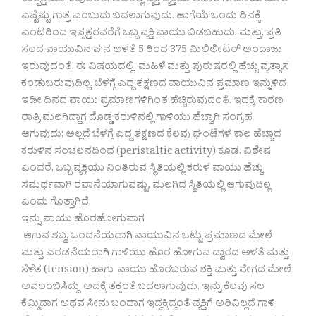
ಉತ್ಪತ್ತಿಯಾಗುವುದಂತೆ. ಅದರಲ್ಲಿ ವ್ಯಕ್ತಿ ವ್ಯಕ್ತಿಯ ಆಹಾರ ಸೇವನೆಯ ಮೇಲೆ
ಎಷ್ಟೆಷ್ಟು ಗಾತ್ರ ಎಂಬುದು ಬದಲಾಗುವುದು. ಹಾಗೆಯೆ ಒಂದು ದಿನಕ್ಕೆ
ಎಂಟರಿಂದ ಇಪ್ಪತ್ತರವರೆಗೆ ಒಬ್ಬ ವ್ಯಕ್ತಿ ವಾಯು ಬಿಡಬಹುದು. ಮತ್ತು, ಪ್ರತಿ
ಸಲದ ವಾಯುವಿನ ಘನ ಅಳತೆ 5 ರಿಂದ 375 ಮಿಲಿಲೀಟರ್ ಅಂದಾಜು
ಇರುವುದಂತೆ. ಈ ವಿಷಯದಲ್ಲಿ, ಮಹಿಳೆ ಮತ್ತು ಪುರುಷರಲ್ಲಿ ಹೆಚ್ಚು ವ್ಯತ್ಯಾಸ
ಕಂಡುಬರುವುದಿಲ್ಲ. ಬೆಳಗ್ಗೆ ಎದ್ದ ತಕ್ಷಣದ ವಾಯುವಿನ ಪ್ರಮಾಣ ಇನ್ನುಳಿದ
ಇಡೀ ದಿನದ ವಾಯು ಪ್ರಮಾಣಗಳಿಗಿಂತ ಹೆಚ್ಚಿರುವುದಂತೆ. ಇದಕ್ಕೆ ಕಾರಣ
ರಾತ್ರಿ ಮಲಗಿದ್ದಾಗ ದೊಡ್ಡ ಕರುಳಿನಲ್ಲಿ ಗಾಳಿಯು ಹೆಚ್ಚಾಗಿ ಸಂಗ್ರಹ
ಆಗುವುದು; ಅಲ್ಲದೆ ಬೆಳಗ್ಗೆ ಎದ್ದ ತಕ್ಷಣದ ಕೆಲವು ಘಂಟೆಗಳ ಕಾಲ ಹೆಚ್ಚಾದ
ಕರುಳಿನ ಸಂಚಲನದಿಂದ (peristaltic activity) ಕೂಡ. ವಿಶೇಷ
ಎಂದರೆ, ಒಬ್ಬ ವ್ಯಕ್ತಿಯು ನಿಂತಿರುವ ಸ್ಥಿತಿಯಲ್ಲಿ ಕರುಳ ವಾಯು ಹೆಚ್ಚು
ಸಮರ್ಥವಾಗಿ ರವಾನೆಯಾಗುವಷ್ಟು, ಮಲಗಿದ ಸ್ಥಿತಿಯಲ್ಲಿ ಆಗುವುದಿಲ್ಲ
ಎಂದು ಗೊತ್ತಾಗಿದೆ.
ಇನ್ನು ವಾಯು ಹೊರಹೋಗುವಾಗ
ಆಗುವ ಶಬ್ದ, ಒಂದನೆಯದಾಗಿ ವಾಯುವಿನ ಒಟ್ಟು ಪ್ರಮಾಣದ ಮೇಲೆ
ಮತ್ತು ಎರಡನೆಯದಾಗಿ ಗಾಳಿಯು ಹೊರ ಹೋಗುವ ದ್ವಾರದ ಅಳತೆ ಮತ್ತು
ಸೆಳೆತ (tension) ಹಾಗು ವಾಯು ಹೊರಬರುವ ಶಕ್ತಿ ಮತ್ತು ವೇಗದ ಮೇಲೆ
ಅವಲಂಬಿಸಿದ್ದು, ಅದಕ್ಕೆ ತಕ್ಕಂತೆ ಬದಲಾಗುವುದು. ಇನ್ನು ಕೆಲವು ಸಲ
ಕೆಮ್ಮಿದಾಗ ಅಥವ ಸೀನು ಬಂದಾಗ ಇದ್ದಕ್ಕಿದ್ದಂತೆ ವ್ಯಕ್ತಿಗೆ ಅರಿವಿಲ್ಲದೆ ಗಾಳಿ