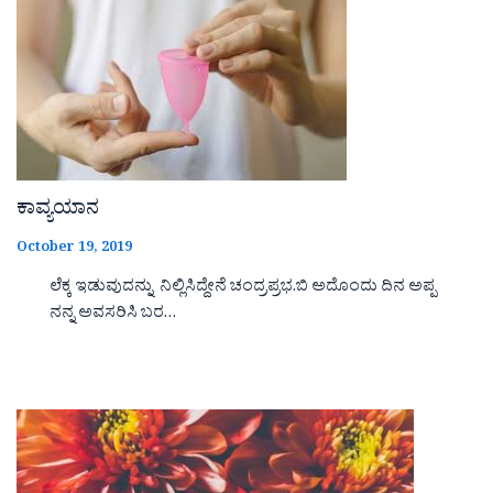
ಕಾವ್ಯಯಾನ
October 19, 2019
ಲೆಕ್ಕ ಇಡುವುದನ್ನು ನಿಲ್ಲಿಸಿದ್ದೇನೆ ಚಂದ್ರಪ್ರಭ.ಬಿ ಅದೊಂದು ದಿನ ಅಪ್ಪ
ನನ್ನ ಅವಸರಿಸಿ ಬರ…