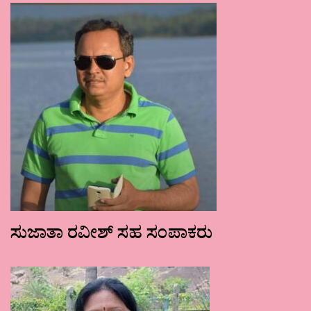
ಸುಜಾತಾ ರವೀಶ್ ಸಹ ಸಂಪಾಕರು