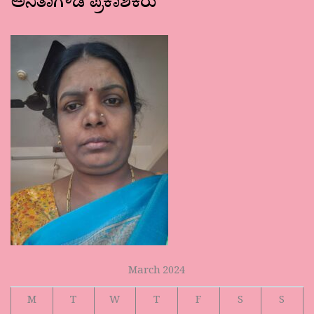
ಅನಿತಾಗೌಡ ಪ್ರಕಾಶಕರು
March 2024
M
T
W
T
F
S
S