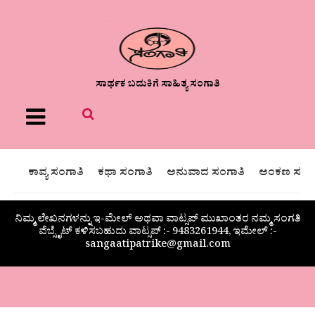
ಸಾರ್ಥಕ ಬದುಕಿಗೆ ಸಾಹಿತ್ಯ ಸಂಗಾತಿ
Menu
ಕಾವ್ಯ ಸಂಗಾತಿ
ಕಥಾ ಸಂಗಾತಿ
ಅನುವಾದ ಸಂಗಾತಿ
ಅಂಕಣ ಸಂಗಾ
ನಿಮ್ಮ ಲೇಖನಗಳನ್ನು ಇ-ಮೇಲ್ ಅಥವಾ ವಾಟ್ಸಪ್ ಮುಖಾಂತರ ನಮ್ಮ ಸಂಗತಿ
ವೆಬ್ಸೈಟ್ ಕಳಿಸಬಹುದು ವಾಟ್ಸಪ್‌ :- 9483261944, ಇಮೇಲ್ :-
sangaatipatrike@gmail.com