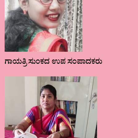
ಗಾಯತ್ರಿ ಸುಂಕದ ಉಪ ಸಂಪಾದಕರು