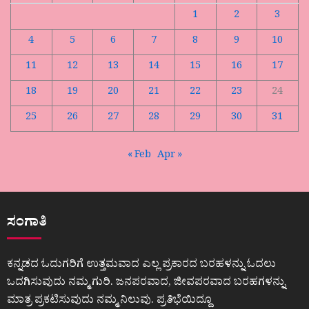
1
2
3
4
5
6
7
8
9
10
11
12
13
14
15
16
17
18
19
20
21
22
23
24
25
26
27
28
29
30
31
« Feb
Apr »
ಸಂಗಾತಿ
ಕನ್ನಡದ ಓದುಗರಿಗೆ ಉತ್ತಮವಾದ ಎಲ್ಲ ಪ್ರಕಾರದ ಬರಹಳನ್ನು ಓದಲು
ಒದಗಿಸುವುದು ನಮ್ಮ ಗುರಿ. ಜನಪರವಾದ, ಜೀವಪರವಾದ ಬರಹಗಳನ್ನು
ಮಾತ್ರ ಪ್ರಕಟಿಸುವುದು ನಮ್ಮ ನಿಲುವು. ಪ್ರತಿಭೆಯಿದ್ದೂ