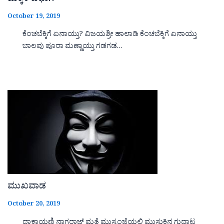
October 19, 2019
ಕೆಂಚಬೆಕ್ಕಿಗೆ ಏನಾಯ್ತು? ವಿಜಯಶ್ರೀ ಹಾಲಾಡಿ ಕೆಂಚಬೆಕ್ಕಿಗೆ ಏನಾಯ್ತು
ಬಾಲವು ಪೂರಾ ಮಣ್ಣಾಯ್ತು ಗಡಗಡ…
ಮುಖವಾಡ
October 20, 2019
ದಾಕ್ಷಾಯಣಿ ನಾಗರಾಜ್ ಮತ್ತೆ ಮುಸ್ಸಂಜೆಯಲಿ ಮುಸುಕಿನ ಗುದ್ದಾಟ