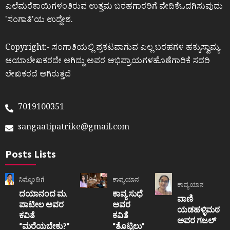
ಎಲೆಮರೆಕಾಯಿಗಳಂತಿರುವ ಉತ್ತಮ ಬರಹಗಾರರಿಗೆ ವೇದಿಕೆಒದಗಿಸುವುದು
ʼಸಂಗಾತಿʼಯ ಉದ್ದೇಶ.
Copyright:- ಸಂಗಾತಿಯಲ್ಲಿ ಪ್ರಕಟವಾಗುವ ಎಲ್ಲ ಬರಹಗಳ ಹಕ್ಕುಸ್ವಾಮ್ಯ
ಆಯಾಲೇಖಕರದೇ ಆಗಿದ್ದು ಅವರ ಅಭಿಪ್ರಾಯಗಳಹೊಣೆಗಾರಿಕೆ ಸದರಿ
ಲೇಖಕರದೆ ಆಗಿರುತ್ತದೆ
7019100351
sangaatipatrike@gmail.com
Posts Lists
ನಿಮ್ಮೊಂದಿಗೆ
ಕಾವ್ಯಯಾನ
ಕಾವ್ಯಯಾನ
ದಯಾನಂದ ಮ.
ಕಾವ್ಯ ಸುಧೆ
ವಾಣಿ
ಪಾಟೀಲ ಅವರ
ಅವರ
ಯಡಹಳ್ಳಿಮಠ
ಕವಿತೆ
ಕವಿತೆ
ಅವರ ಗಜಲ್
“ಮರೆಯಬೇಕು?”
“ತೊಟ್ಟಿಲು”