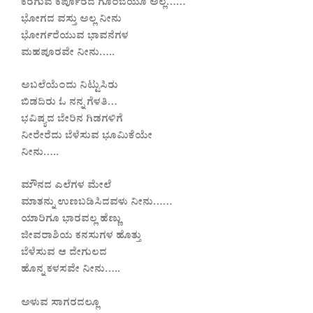
ಕರಗುವ ಕರ್ಪೂರದ ಗೊಂಬೆಯೂ ಅಲ್ಲ……
ಭೋಗದ ವಸ್ತು ಅಲ್ಲ ನೀನು
ಭೋರ್ಗರೆಯುವ ಭಾವನೆಗಳ
ಮಹಪೂರವೇ ನೀನು…..
ಅಬಲೆಯೆಂದು ನಿಟ್ಟುಸಿರು
ಬಿಡದಿರು ಓ ನನ್ನ ಗೆಳತಿ…
ಭವಿಷ್ಯದ ಬೇರಿನ ಗಿಡಗಳಿಗೆ
ನೀರೇರೆದು ಬೆಳೆಸುವ ಭೂಮಿಕೆಯೇ
ನೀನು…..
ಮೌನದ ಎಲೆಗಳ ಮೇಲೆ
ಮಾತನ್ನು ಉಣಬಡಿಸಿದವಳು ನೀನು……
ಯಾರಿಗೂ ಭಾರವಲ್ಲ ಹೆಣ್ಣು
ಜೀವರಾಶಿಯ ಕನಸುಗಳ ಹೊತ್ತು
ಬೆಳೆಸುವ ಆ ದೇಗುಲದ
ಹೊನ್ನ ಕಳಸವೇ ನೀನು…..
ಅಳುವ ಸಾಗರದಲ್ಲೂ