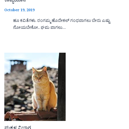
ಕಾವ್ಯಯಾನ
October 19, 2019
ಹೂ ಕವಿತೆಗಳು. ರಂಗಮ್ಮ ಹೊದೇಕಲ್ ಗಂಧವಾಗಲು ಬೇರು ಎಷ್ಟು
ನೋಯಬೇಕೋ.. ಘಮ ವಾಗಲು…
ಮಕ್ಕಳ ವಿಭಾಗ