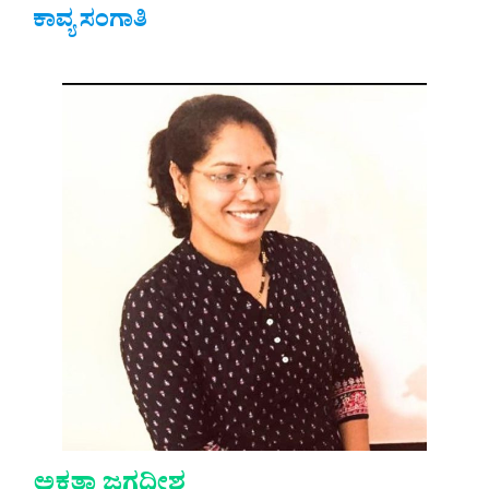
ಕಾವ್ಯ ಸಂಗಾತಿ
ಅಕ್ಷತಾ ಜಗದೀಶ