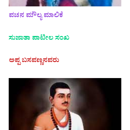
ವಚನ ಮೌಲ್ಯ ಮಾಲಿಕೆ
ಸುಜಾತಾ ಪಾಟೀಲ ಸಂಖ
ಅಪ್ಪ ಬಸವಣ್ಣನವರು