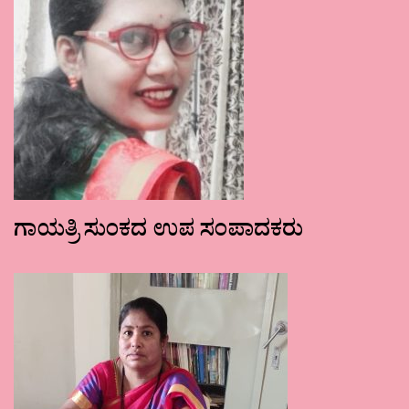
ಗಾಯತ್ರಿ ಸುಂಕದ ಉಪ ಸಂಪಾದಕರು