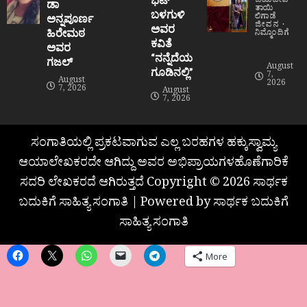
ಜಯದೇವಿ
ಡಾ
ತಾಯಿ
ಬಳಗುಳಿ
ಲಿಗಾಡೆ
ಅನ್ನಪೂರ್ಣ
ಜೀವನ
ಅವರ
ಹಿರೇಮಠ
ನಿಮ್ಮೊಂದಿಗೆ
ಕವಿತೆ
ಅವರ
“ನನ್ನೆದೆಯ
ಗಜಲ್
August
ಗೂಡಿನಲ್ಲಿ”
7,
August
2026
7, 2026
August
7, 2026
ಸಂಗಾತಿಯಲ್ಲಿ ಪ್ರಕಟವಾಗುವ ಎಲ್ಲ ಬರಹಗಳ ಹಕ್ಕುಸ್ವಾಮ್ಯ
ಆಯಾಲೇಖಕರದೇ ಆಗಿದ್ದು ಅವರ ಅಭಿಪ್ರಾಯಗಳಹೊಣೆಗಾರಿಕೆ
ಸದರಿ ಲೇಖಕರದೆ ಆಗಿರುತ್ತದೆ Copyright © 2026 ಸಾರ್ಥಕ
ಬದುಕಿಗೆ ಸಾಹಿತ್ಯ ಸಂಗಾತಿ | Powered by ಸಾರ್ಥಕ ಬದುಕಿಗೆ
ಸಾಹಿತ್ಯ ಸಂಗಾತಿ
More