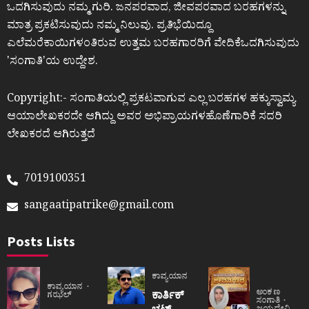
ಒದಗಿಸುವುದು ನಮ್ಮ ಗುರಿ. ಜನಪರವಾದ, ಜೀವಪರವಾದ ಬರಹಗಳನ್ನು
ಮಾತ್ರ ಪ್ರಕಟಿಸುವುದು ನಮ್ಮ ನಿಲುವು. ಪ್ರತಿಭೆಯಿದ್ದೂ
ಎಲೆಮರೆಕಾಯಿಗಳಂತಿರುವ ಉತ್ತಮ ಬರಹಗಾರರಿಗೆ ವೇದಿಕೆಒದಗಿಸುವುದು
ʼಸಂಗಾತಿʼಯ ಉದ್ದೇಶ.
Copyright:- ಸಂಗಾತಿಯಲ್ಲಿ ಪ್ರಕಟವಾಗುವ ಎಲ್ಲ ಬರಹಗಳ ಹಕ್ಕುಸ್ವಾಮ್ಯ
ಆಯಾಲೇಖಕರದೇ ಆಗಿದ್ದು ಅವರ ಅಭಿಪ್ರಾಯಗಳಹೊಣೆಗಾರಿಕೆ ಸದರಿ
ಲೇಖಕರದೆ ಆಗಿರುತ್ತದೆ
7019100351
sangaatipatrike@gmail.com
Posts Lists
ಕಾವ್ಯಯಾನ
ಕಾವ್ಯಯಾನ
ಅಂಕಣ
ಕಾರ್ತಿಕ್
ಗಝಲ್
ಸಂಗಾತಿ
ಭಟ್