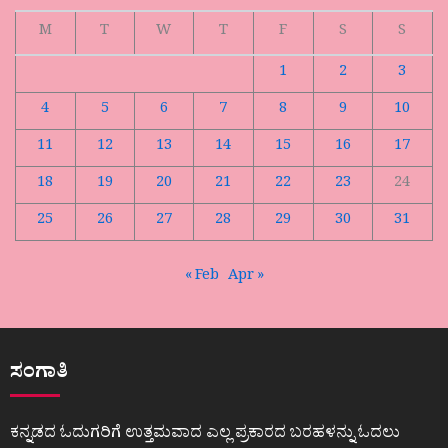
M
T
W
T
F
S
S
1
2
3
4
5
6
7
8
9
10
11
12
13
14
15
16
17
18
19
20
21
22
23
24
25
26
27
28
29
30
31
« Feb
Apr »
ಸಂಗಾತಿ
ಕನ್ನಡದ ಓದುಗರಿಗೆ ಉತ್ತಮವಾದ ಎಲ್ಲ ಪ್ರಕಾರದ ಬರಹಳನ್ನು ಓದಲು