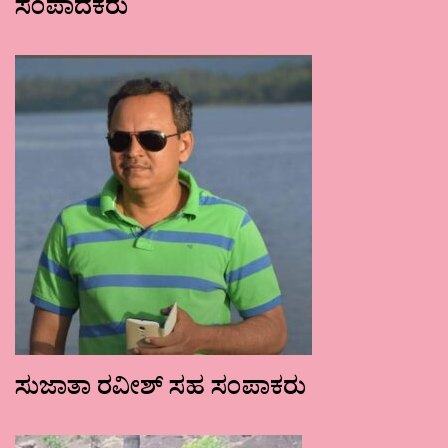
ಸಂಪಾದಕರು
ಸುಜಾತಾ ರವೀಶ್ ಸಹ ಸಂಪಾಕರು