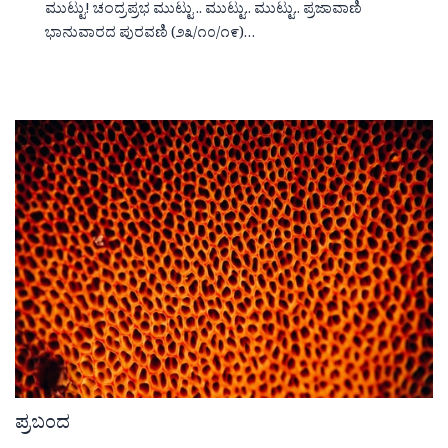
ಮುಟ್ಟು! ಚಂದ್ರಪ್ರಭ ಮುಟ್ಟು .. ಮುಟ್ಟು.. ಮುಟ್ಟು.. ಪ್ರಜಾವಾಣಿ
ಭಾನುವಾರದ ಪುರವಣಿ (೨೩/೧೦/೧೯)…
ಪ್ರಬಂದ