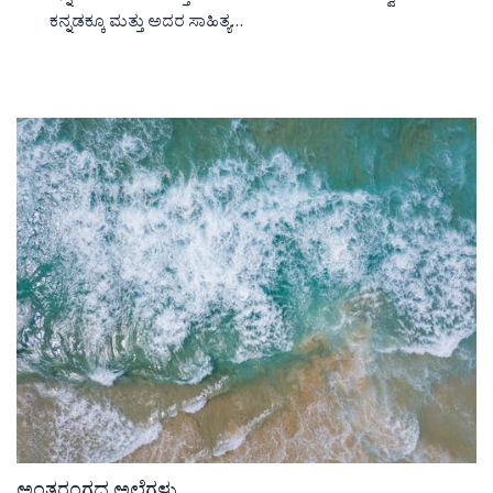
ಕನ್ನಡಕ್ಕೂ ಮತ್ತು ಅದರ ಸಾಹಿತ್ಯ…