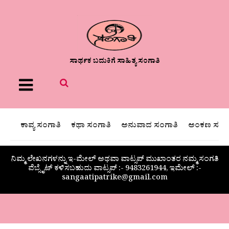
ಸಾರ್ಥಕ ಬದುಕಿಗೆ ಸಾಹಿತ್ಯ ಸಂಗಾತಿ
Menu
ಕಾವ್ಯ ಸಂಗಾತಿ
ಕಥಾ ಸಂಗಾತಿ
ಅನುವಾದ ಸಂಗಾತಿ
ಅಂಕಣ ಸಂಗಾ
ನಿಮ್ಮ ಲೇಖನಗಳನ್ನು ಇ-ಮೇಲ್ ಅಥವಾ ವಾಟ್ಸಪ್ ಮುಖಾಂತರ ನಮ್ಮ ಸಂಗತಿ
ವೆಬ್ಸೈಟ್ ಕಳಿಸಬಹುದು ವಾಟ್ಸಪ್‌ :- 9483261944, ಇಮೇಲ್ :-
sangaatipatrike@gmail.com