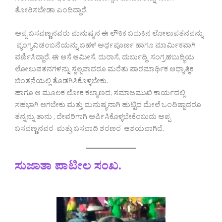
ತೋರಿಸಬೇಡಾ ಎಂದಿದ್ದಾರೆ.
ಅಪ್ಪ ಬಸವಣ್ಣನವರು ಮನುಷ್ಯನ ಈ ಲೌಕಿಕ ಬದುಕಿನ ಲೋಲುಪತನವನ್ನು
ವ್ಯಂಗ್ಯವಿಡಂಬನೆಯನ್ನು ಬಹಳ ಅರ್ಥಪೂರ್ಣ ಹಾಗೂ ಮಾರ್ಮಿಕವಾಗಿ
ವರ್ಣಿಸಿದ್ದಾರೆ. ಈ ಆಸೆ ಆಮೀಸೆ, ದುರಾಸೆ, ದುರ್ಬುದ್ಧಿ, ಸಂಗ್ರಹಬುದ್ಧಿಯ
ಲೋಲುಪತನಗಳನ್ನು ಸ್ವಲ್ಪವಾದರೂ ಮರೆತು ಪಾರಮಾರ್ಥಿಕ ಆಧ್ಯಾತ್ಮಿಕ
ಚಿಂತನೆಯಲ್ಲಿ ತೊಡಗಿಸಿಕೊಳ್ಳಬೇಕು.
ಹಾಗೂ ಆ ಮೂಲಕ ಲೋಕ ಕಲ್ಯಾಣದ, ಸಮಾಜಮುಖಿ ಕಾರ್ಯದಲ್ಲಿ
ಸಹಭಾಗಿ ಆಗಬೇಕು ಮತ್ತು ಮನುಷ್ಯನಾಗಿ ಹುಟ್ಟಿದ ಮೇಲೆ ಒಂದಿಷ್ಟಾದರೂ
ತನ್ನನ್ನು ತಾನು , ದೇವರಿಗಾಗಿ ಅರ್ಪಿಸಿಕೊಳ್ಳಬೇಕೆಂಬುದು ಅಪ್ಪ
ಬಸವಣ್ಣನವರ ಮತ್ತು ಬಸವಾದಿ ಶರಣರ ಆಶಯವಾಗಿದೆ.
ಸುಜಾತಾ ಪಾಟೀಲ ಸಂಖ.