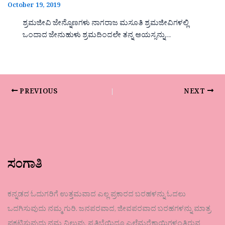
October 19, 2019
ಶ್ರಮಜೀವಿ ಜೇನ್ನೊಣಗಳು ನಾಗರಾಜ ಮಸೂತಿ ಶ್ರಮಜೀವಿಗಳಲ್ಲಿ
ಒಂದಾದ ಜೇನುಹುಳು ಶ್ರಮದಿಂದಲೇ ತನ್ನ ಆಯಸ್ಸನ್ನು…
PREVIOUS
NEXT
ಸಂಗಾತಿ
ಕನ್ನಡದ ಓದುಗರಿಗೆ ಉತ್ತಮವಾದ ಎಲ್ಲ ಪ್ರಕಾರದ ಬರಹಳನ್ನು ಓದಲು
ಒದಗಿಸುವುದು ನಮ್ಮ ಗುರಿ. ಜನಪರವಾದ, ಜೀವಪರವಾದ ಬರಹಗಳನ್ನು ಮಾತ್ರ
ಪ್ರಕಟಿಸುವುದು ನಮ್ಮ ನಿಲುವು. ಪ್ರತಿಭೆಯಿದ್ದೂ ಎಲೆಮರೆಕಾಯಿಗಳಂತಿರುವ