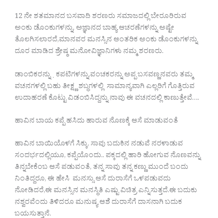
12 ನೇ ಶತಮಾನದ ಬಸವಾದಿ ಶರಣರು ಸಮಾಜದಲ್ಲಿ ಬೇರೂರಿರುವ
ಅಂಕು ಡೊಂಕುಗಳನ್ನು, ಅಜ್ಞಾನದ ಬಾಹ್ಯ ಆಚರಣೆಗಳನ್ನು ಅಷ್ಟೇ
ತೊಲಗಿಸಲಾರದೆ,ಮಾನವರ ಮನಸ್ಸಿನ ಆಂತರಿಕ ಅಂಕು ಡೊಂಕುಗಳನ್ನು
ದೂರ ಮಾಡಿದ ಶ್ರೇಷ್ಠ ಮನೋವಿಜ್ಞಾನಿಗಳು ನಮ್ಮ ಶರಣರು.
ಡಾಂಬಿಕರನ್ನು ˌ ಕಪಟಿಗಳನ್ನು,ವಂಚಕರನ್ನು ಅಪ್ಪ ಬಸವಣ್ಣನವರು ತಮ್ಮ
ವಚನಗಳಲ್ಲಿ ಬಹು ತೀಕ್ಷ್ಣ ಶಬ್ಧಗಳಲ್ಲಿ ಸಾಮಾನ್ಯವಾಗಿ ಎಲ್ಲರಿಗೆ ಗೊತ್ತಿರುವ
ಉದಾಹರಣೆ ಕೊಟ್ಟು ವಿಡಂಬಿಸಿದ್ದನ್ನು ನಾವು ಈ ವಚನದಲ್ಲಿ ಕಾಣುತ್ತೇವೆ….
ಹಾವಿನ ಬಾಯ ಕಪ್ಪೆ ಹಸಿದು ಹಾರುವ ನೊಣಕ್ಕೆ ಆಸೆ ಮಾಡುವಂತೆ
ಹಾವಿನ ಬಾಯಿಯೊಳಗೆ ಸಿಕ್ಕು, ಸಾವು ಬದುಕಿನ ನಡುವೆ ನರಳಾಡುವ
ಸಂದರ್ಭದಲ್ಲಿಯೂ, ಕಪ್ಪೆಯೊಂದು.. ಪಕ್ಕದಲ್ಲಿ ಹಾರಿ ಹೋಗುವ ನೊಣವನ್ನು
ತಿನ್ನಬೇಕೆಂಬ ಆಸೆ ಪಡುವಂತೆ, ತನ್ನ ಸಾವು ತನ್ನ ಕಣ್ಣು ಮುಂದೆ ಬಂದು
ನಿಂತಿದ್ದರೂ, ಈ ಹೇಸಿ ಮನಸ್ಸು ಆಸೆ ದುರಾಸೆಗೆ ಒಳಪಡುವದು
ನೋಡಿದರೆ,ಈ ಮನಸ್ಸಿನ ಮನಸ್ಥಿತಿ ಎಷ್ಟು ವಿಚಿತ್ರ ಎನ್ನಿಸುತ್ತದೆ.ಈ ಬದುಕು
ನಶ್ವರವೆಂದು ತಿಳಿದರೂ ಮನುಷ್ಯ ಆಶೆ ದುರಾಸೆಗೆ ದಾಸನಾಗಿ ಬದುಕ
ಬಯಸುತ್ತಾನೆ.