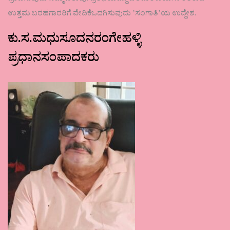
ಉತ್ತಮ ಬರಹಗಾರರಿಗೆ ವೇದಿಕೆಒದಗಿಸುವುದು ʼಸಂಗಾತಿʼಯ ಉದ್ದೇಶ.
ಕು.ಸ.ಮಧುಸೂದನರಂಗೇಹಳ್ಳಿ
ಪ್ರಧಾನಸಂಪಾದಕರು