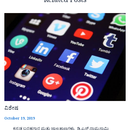
Related Posts
ವಿಶೇಷ
October 19, 2019
ಕನ್ನಡ ಬರಹಗಾರ ಮತ್ತು ಜಾಲತಾಣಗಳು. ಡಿ.ಎಸ್.ರಾಮಸ್ವಾಮಿ