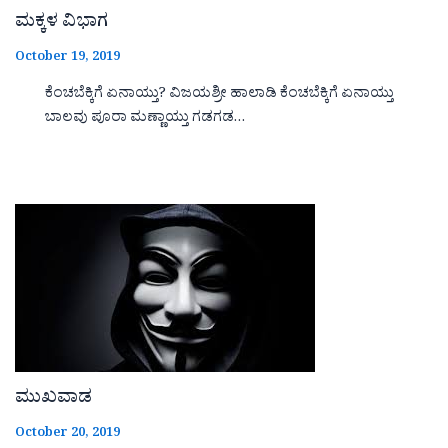
ಮಕ್ಕಳ ವಿಭಾಗ
October 19, 2019
ಕೆಂಚಬೆಕ್ಕಿಗೆ ಏನಾಯ್ತು? ವಿಜಯಶ್ರೀ ಹಾಲಾಡಿ ಕೆಂಚಬೆಕ್ಕಿಗೆ ಏನಾಯ್ತು
ಬಾಲವು ಪೂರಾ ಮಣ್ಣಾಯ್ತು ಗಡಗಡ…
ಮುಖವಾಡ
October 20, 2019