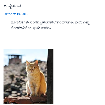
ಕಾವ್ಯಯಾನ
October 19, 2019
ಹೂ ಕವಿತೆಗಳು. ರಂಗಮ್ಮ ಹೊದೇಕಲ್ ಗಂಧವಾಗಲು ಬೇರು ಎಷ್ಟು
ನೋಯಬೇಕೋ.. ಘಮ ವಾಗಲು…