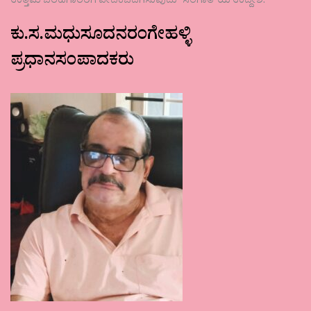
ಉತ್ತಮ ಬರಹಗಾರರಿಗೆ ವೇದಿಕೆಒದಗಿಸುವುದು ʼಸಂಗಾತಿʼಯ ಉದ್ದೇಶ.
ಕು.ಸ.ಮಧುಸೂದನರಂಗೇಹಳ್ಳಿ
ಪ್ರಧಾನಸಂಪಾದಕರು