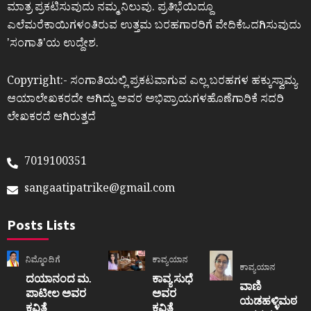
ಮಾತ್ರ ಪ್ರಕಟಿಸುವುದು ನಮ್ಮ ನಿಲುವು. ಪ್ರತಿಭೆಯಿದ್ದೂ
ಎಲೆಮರೆಕಾಯಿಗಳಂತಿರುವ ಉತ್ತಮ ಬರಹಗಾರರಿಗೆ ವೇದಿಕೆಒದಗಿಸುವುದು
ʼಸಂಗಾತಿʼಯ ಉದ್ದೇಶ.
Copyright:- ಸಂಗಾತಿಯಲ್ಲಿ ಪ್ರಕಟವಾಗುವ ಎಲ್ಲ ಬರಹಗಳ ಹಕ್ಕುಸ್ವಾಮ್ಯ
ಆಯಾಲೇಖಕರದೇ ಆಗಿದ್ದು ಅವರ ಅಭಿಪ್ರಾಯಗಳಹೊಣೆಗಾರಿಕೆ ಸದರಿ
ಲೇಖಕರದೆ ಆಗಿರುತ್ತದೆ
7019100351
sangaatipatrike@gmail.com
Posts Lists
ನಿಮ್ಮೊಂದಿಗೆ
ಕಾವ್ಯಯಾನ
ಕಾವ್ಯಯಾನ
ದಯಾನಂದ ಮ.
ಕಾವ್ಯ ಸುಧೆ
ವಾಣಿ
ಪಾಟೀಲ ಅವರ
ಅವರ
ಯಡಹಳ್ಳಿಮಠ
ಕವಿತೆ
ಕವಿತೆ