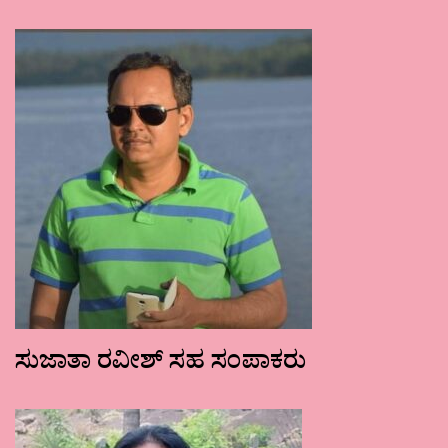
ಸುಜಾತಾ ರವೀಶ್ ಸಹ ಸಂಪಾಕರು