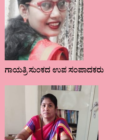
ಗಾಯತ್ರಿ ಸುಂಕದ ಉಪ ಸಂಪಾದಕರು