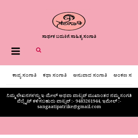
ಸಾರ್ಥಕ ಬದುಕಿಗೆ ಸಾಹಿತ್ಯ ಸಂಗಾತಿ
Menu
ಕಾವ್ಯ ಸಂಗಾತಿ
ಕಥಾ ಸಂಗಾತಿ
ಅನುವಾದ ಸಂಗಾತಿ
ಅಂಕಣ ಸಂಗಾ
ನಿಮ್ಮ ಲೇಖನಗಳನ್ನು ಇ-ಮೇಲ್ ಅಥವಾ ವಾಟ್ಸಪ್ ಮುಖಾಂತರ ನಮ್ಮ ಸಂಗತಿ
ವೆಬ್ಸೈಟ್ ಕಳಿಸಬಹುದು ವಾಟ್ಸಪ್‌ :- 9483261944, ಇಮೇಲ್ :-
sangaatipatrike@gmail.com