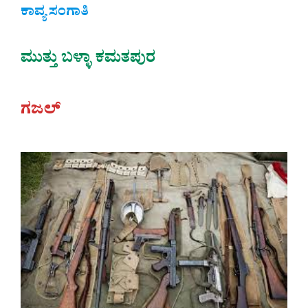
ಕಾವ್ಯ ಸಂಗಾತಿ
ಮುತ್ತು ಬಳ್ಳಾ ಕಮತಪುರ
ಗಜಲ್