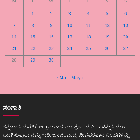
M
T
W
T
F
S
S
1
2
3
4
5
6
7
8
9
10
11
12
13
14
15
16
17
18
19
20
21
22
23
24
25
26
27
28
29
30
« Mar
May »
ಸಂಗಾತಿ
ಕನ್ನಡದ ಓದುಗರಿಗೆ ಉತ್ತಮವಾದ ಎಲ್ಲ ಪ್ರಕಾರದ ಬರಹಳನ್ನು ಓದಲು
ಒದಗಿಸುವುದು ನಮ್ಮ ಗುರಿ. ಜನಪರವಾದ, ಜೀವಪರವಾದ ಬರಹಗಳನ್ನು