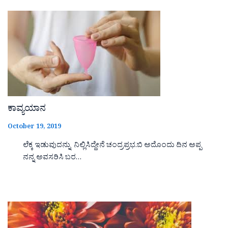
ಕಾವ್ಯಯಾನ
October 19, 2019
ಲೆಕ್ಕ ಇಡುವುದನ್ನು ನಿಲ್ಲಿಸಿದ್ದೇನೆ ಚಂದ್ರಪ್ರಭ.ಬಿ ಅದೊಂದು ದಿನ ಅಪ್ಪ
ನನ್ನ ಅವಸರಿಸಿ ಬರ…