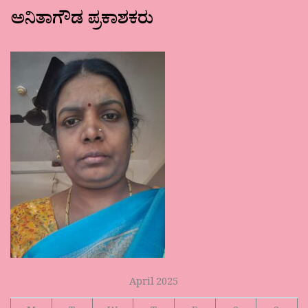
ಅನಿತಾಗೌಡ ಪ್ರಕಾಶಕರು
April 2025