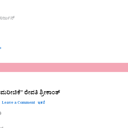
ಾರ್ಜುನ್
»
ಮರೀಚಿಕೆ” ರೇವತಿ ಶ್ರೀಕಾಂತ್
Leave a Comment
ಇತರೆ
ಿ