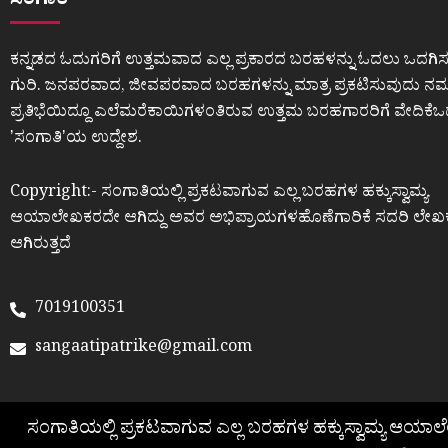
ಸಂಗಾತಿ
ಕನ್ನಡದ ಓದುಗರಿಗೆ ಉತ್ತಮವಾದ ಎಲ್ಲ ಪ್ರಕಾರದ ಬರಹಳನ್ನು ಓದಲು ಒದಗಿಸ
ಗುರಿ. ಜನಪರವಾದ, ಜೀವಪರವಾದ ಬರಹಗಳನ್ನು ಮಾತ್ರ ಪ್ರಕಟಿಸುವುದು ನಮ್ಮ
ಪ್ರತಿಭೆಯಿದ್ದೂ ಎಲೆಮರೆಕಾಯಿಗಳಂತಿರುವ ಉತ್ತಮ ಬರಹಗಾರರಿಗೆ ವೇದಿಕೆ
ʼಸಂಗಾತಿʼಯ ಉದ್ದೇಶ.
Copyright:- ಸಂಗಾತಿಯಲ್ಲಿ ಪ್ರಕಟವಾಗುವ ಎಲ್ಲ ಬರಹಗಳ ಹಕ್ಕುಸ್ವಾಮ್ಯ
ಆಯಾಲೇಖಕರದೇ ಆಗಿದ್ದು ಅವರ ಅಭಿಪ್ರಾಯಗಳಹೊಣೆಗಾರಿಕೆ ಸದರಿ ಲೇಖ
ಆಗಿರುತ್ತದೆ
7019100351
sangaatipatrike@gmail.com
ಸಂಗಾತಿಯಲ್ಲಿ ಪ್ರಕಟವಾಗುವ ಎಲ್ಲ ಬರಹಗಳ ಹಕ್ಕುಸ್ವಾಮ್ಯ ಆಯಾ