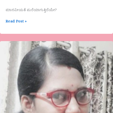
ಮಾನವೀಯತೆ ಮರೆಯಾಗುತ್ತಿದೆಯೇ?
Read Post »
ಹನಿ
ಬಿಂದು
ಅವರ
ಕವಿತೆ-
ಬಾಳು