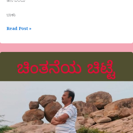
ಹನಿ ಬಿಂದು
ಬಾಳು
Read Post »