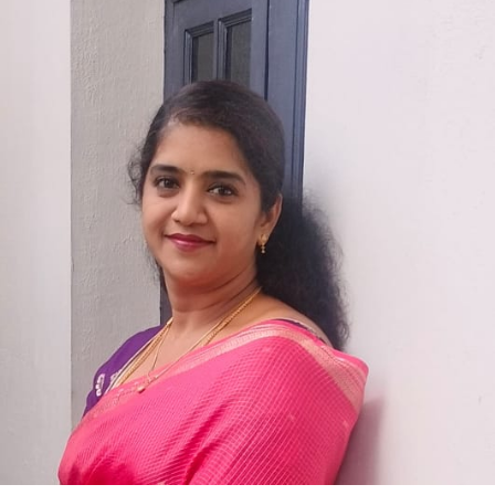
ಮತ್ಸ್ಯ
ಹೆಜ್ಜಿ
ವಿಶೇಷ
ಲೇಖನ-
ಗೊರೂರು
ಅನಂತರಾಜು