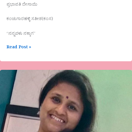
ಪ್ರಭಾವತಿ ದೇಸಾಯಿ
ಕಂಚುಗಾರಹಳ್ಳಿ ಸತೀಶ(ಕಂಸ)
“ನನ್ನವಳು ನಕ್ಕಾಗ”
Read Post »
ಮಾನವೀಯತೆ
ಮರೆಯಾಗುತ್ತಿದೆಯೇ?
ಶಾರದಜೈರಾಂ.