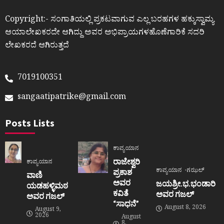
Copyright:- ಸಂಗಾತಿಯಲ್ಲಿ ಪ್ರಕಟವಾಗುವ ಎಲ್ಲ ಬರಹಗಳ ಹಕ್ಕುಸ್ವಾಮ್ಯ
ಆಯಾಲೇಖಕರದೇ ಆಗಿದ್ದು ಅವರ ಅಭಿಪ್ರಾಯಗಳಹೊಣೆಗಾರಿಕೆ ಸದರಿ
ಲೇಖಕರದೆ ಆಗಿರುತ್ತದೆ
7019100351
sangaatipatrike@gmail.com
Posts Lists
ಕಾವ್ಯಯಾನ
ರಾಜೇಶ್ವರಿ
ಕಾವ್ಯಯಾನ
ಕಾವ್ಯಯಾನ
ಗಝಲ್
ಪ್ರಕಾಶ
ವಾಣಿ
ಅವರ
ಜಯಶ್ರೀ.ಭ.ಭಂಡಾರಿ
ಯಡಹಳ್ಳಿಮಠ
ಕವಿತೆ
ಅವರ ಗಜಲ್
ಅವರ ಗಜಲ್
“ಸಾಧನೆ”
August 8, 2026
August 9,
2026
August