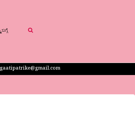
 ಬಗ್ಗೆ
 sangaatipatrike@gmail.com