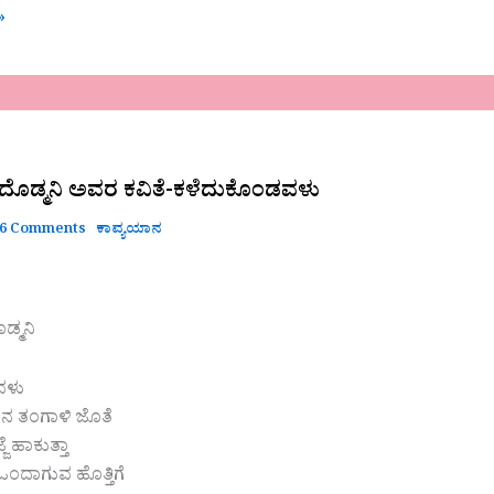
»
ದೊಡ್ಮನಿ ಅವರ ಕವಿತೆ-ಕಳೆದುಕೊಂಡವಳು
6 Comments
ಕಾವ್ಯಯಾನ
ವಳು
ಡ್ಮನಿ
ವಳು
ನ ತಂಗಾಳಿ ಜೊತೆ
್ಜೆ ಹಾಕುತ್ತಾ
ಂದಾಗುವ ಹೊತ್ತಿಗೆ