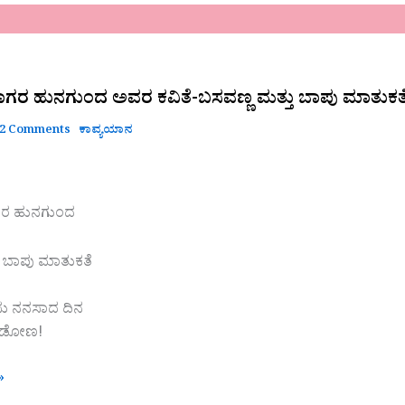
ೆಸಾಗರ ಹುನಗುಂದ ಅವರ ಕವಿತೆ-ಬಸವಣ್ಣ ಮತ್ತು ಬಾಪು ಮಾತುಕತ
2 Comments
ಕಾವ್ಯಯಾನ
ಾಗರ ಹುನಗುಂದ
ು ಬಾಪು ಮಾತುಕತೆ
ಸು ನನಸಾದ ದಿನ
ಾಡೋಣ!
»