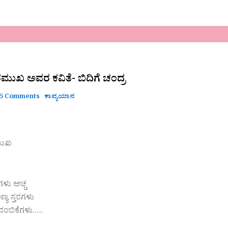
ಮುಖ ಅವರ ಕವಿತೆ- ಬಿದಿಗೆ ಚಂದ್ರ
5 Comments
ಕಾವ್ಯಯಾನ
ಮುಖ
ಳು ಅಚ್ಚ
್ಯ ಸ್ತರಗಳು
ಂಬಿಕೆಗಳು…..