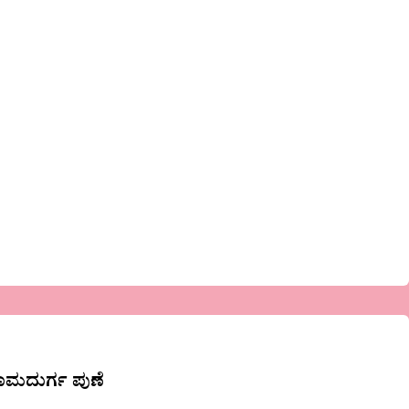
ರಾಮದುರ್ಗ ಪುಣೆ