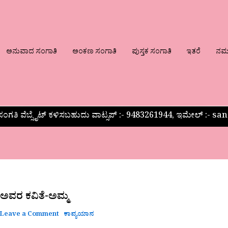
ಅನುವಾದ ಸಂಗಾತಿ
ಅಂಕಣ ಸಂಗಾತಿ
ಪುಸ್ತಕ ಸಂಗಾತಿ
ಇತರೆ
ನಮ್ಮ
ಂಗತಿ ವೆಬ್ಸೈಟ್ ಕಳಿಸಬಹುದು ವಾಟ್ಸಪ್‌ :- 9483261944, ಇಮೇಲ್ :-
 ಅವರ ಕವಿತೆ-ಅಮ್ಮ
Leave a Comment
ಕಾವ್ಯಯಾನ