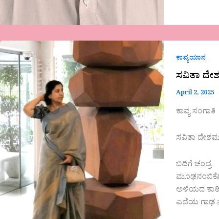
ಸವಿತಾ
ದೇಶಮುಖ
ಕಾವ್ಯಯಾನ
ಅವರ
ಸವಿತಾ ದೇಶ
ಕವಿತೆ-
April 2, 2025
ಬಿದಿಗೆ
ಚಂದ್ರ
ಕಾವ್ಯ ಸಂಗಾತಿ
ಸವಿತಾ ದೇಶ
ಬಿದಿಗೆ ಚಂದ್ರ
ಮೂಢನಂಬಿಕೆಗ
ಅಳಿಯದ ಕಾಠಿಣ
ಎದೆಯ ಗಾಢ ನ