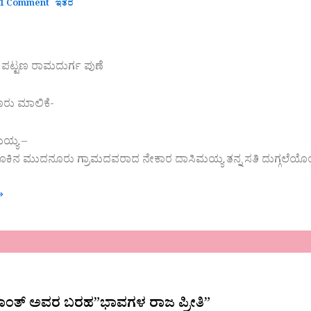
1 Comment
ಇತರೆ
‌
‌ ಪಟ್ಟಣ ರಾಮದುರ್ಗ ಪುಣೆ
ಣರು ಮಾಲಿಕೆ-
ಯ್ಯ –
ಕಿನ ಮುದನೂರು ಗ್ರಾಮದವರಾದ ನೇಕಾರ ದಾಸಿಮಯ್ಯ ತನ್ನ ಸತಿ ದುಗ್ಗಲೆಯೊಂ
»
ೀಕಾಂತ್‌ ಅವರ ಬರಹ”ಭಾವಗಳ ರಾಜ ಪ್ರೀತಿ”