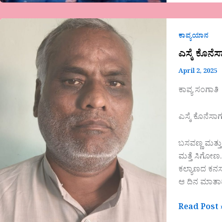
ಎಸ್ಕೆ
ಕೊನೆಸಾಗರ
ಕಾವ್ಯಯಾನ
ಹುನಗುಂದ
ಎಸ್ಕೆ ಕೊನ
ಅವರ
April 2, 2025
ಕವಿತೆ-
ಬಸವಣ್ಣ
ಕಾವ್ಯ ಸಂಗಾತಿ
ಮತ್ತು
ಬಾಪು
ಎಸ್ಕೆ ಕೊನೆಸ
ಮಾತುಕತೆ
ಬಸವಣ್ಣ ಮತ್ತ
ಮತ್ತೆ ಸಿಗೋಣ.
ಕಲ್ಯಾಣದ ಕನ
ಆ ದಿನ ಮಾತ
Read Post 