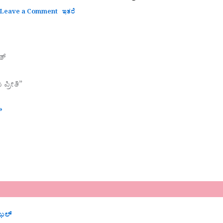
ಳ
Leave a Comment
ಇತರೆ
್‌
ಪ್ರೀತಿ”
»
ಝಲ್