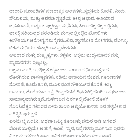
ಧಾರಾವಿ ಜೋಪಡಿಗಳ ನಕಾರಾತ್ಮಕ ಅಂಶಗಳು..ಸ್ವಚ್ಚತೆಯ ಕೊರತೆ , ನೀರು,
ಶೌಚಾಲಯ, ಮತ್ತು ಆವರಣ ಸ್ವಚ್ಛತೆಯ ತೀವ್ರ ಅಭಾವ. ಅತಿಯಾದ
ಜನಸಂದಣಿ, ಅತ್ಯಂತ ಇಕ್ಕಟ್ಟಾದ ಮನೆಗಳು, ತೀರಾ ಚಿಕ್ಕ ಚಿಕ್ಕ ಗಲ್ಲಿಗಳು,
ವಾಸಕ್ಕೆ ಸರಿಯಲ್ಲದ ಚರಂಡಿಯ ಮಗ್ಗುಲಲ್ಲಿ ಕಟ್ಟಿದ ಖೋಲಿಗಳು..
ಅಸೌಕರ್ಯ,ಆರೋಗ್ಯ ಸಮಸ್ಯೆಗಳು..ಟಿಬಿ, ಶ್ವಾಸಕೋಶ ರೋಗಗಳು, ಡೆಂಗ್ಯೂ,
ಚಿಕನ್ ಗುನಿಯಾ ಹೆಚ್ಚಾಗಿರುವ ಪ್ರದೇಶಗಳು
ಅಪರಾಧ ಮತ್ತು ದುಷ್ಕೃತ್ಯಗಳು, ಕಳ್ಳತನ, ಅಕ್ರಮ ಮದ್ಯ-ಮಾದಕ ವಸ್ತು
ವ್ಯಾಪಾರಗಳೂ ಇಲ್ಲದಿಲ್ಲ..
ಅಕ್ರಮ ವಸತಿ,ಅನಧಿಕೃತ ಕಟ್ಟಡಗಳು, ಸರ್ಕಾರದ ನಿಯಂತ್ರಣದ
ಹೊರಗಿರುವ ವಾಸಸ್ಥಾನಗಳು. ಕಡಿಮೆ ಆದಾಯದ ಜೀವನ, ಗೂಂಡಾಗಳ
ಶೋಷಣೆ, ಕಡಿಮೆ ಕೂಲಿ, ಮೂಲಭೂತ ಸೌಕರ್ಯದ ಕೊರತೆ. ಅಗ್ನಿ
ಅಪಾಯ, ಹೊಗೆಯಾದ ರಸ್ತೆ, ತೀವ್ರ ಬೇಸಿಗೆ ದಿನಗಳಲ್ಲಿ ಬೆಂಕಿ ಅವಘಡಗಳು
ಸಾಮಾನ್ಯವಾಗಿರುತ್ತವೆ..ಮಳೆಗಾಲದ ದಿನಗಳಲ್ಲಿ ಖೋಲಿಯೊಳಗೆ
ಸೊಂಟದೆತ್ತರ ಗಟಾರದ‌ ನೀರು ತುಂಬಿ ಅಲ್ಲಿಯೇ ಕುಳಿತು ದಿನ ತಳ್ಳಬೇಕಾದ
ಪರಿಸ್ಥಿತಿ ಇರುತ್ತದೆ..
ಎಂಟು ಬೈ ಎಂಟು..ಅಥವಾ ಒಟ್ಟು ತೊಂಬತ್ತು ಚದುರ ಅಡಿ ಅಗಲದ
ಖೋಲಿಯಲ್ಲಿಯೇ ಅಡುಗೆ, ಊಟ, ಸ್ನಾನ, ನಿದ್ರೆಗಳನ್ನು ಮುಗಿಸುವ‌ ಇವರು
ನಿತ್ಯಕರ್ಮಗಳಿಗಾಗಿ ಸಾರ್ವಜನಿಕ ಶೌಚಾಲಯಗಳನ್ನು ಬಳಸುತ್ತಾರೆ..