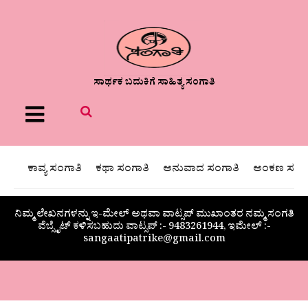
ಸಾರ್ಥಕ ಬದುಕಿಗೆ ಸಾಹಿತ್ಯ ಸಂಗಾತಿ
Menu
ಕಾವ್ಯ ಸಂಗಾತಿ
ಕಥಾ ಸಂಗಾತಿ
ಅನುವಾದ ಸಂಗಾತಿ
ಅಂಕಣ ಸಂಗಾ
ನಿಮ್ಮ ಲೇಖನಗಳನ್ನು ಇ-ಮೇಲ್ ಅಥವಾ ವಾಟ್ಸಪ್ ಮುಖಾಂತರ ನಮ್ಮ ಸಂಗತಿ
ವೆಬ್ಸೈಟ್ ಕಳಿಸಬಹುದು ವಾಟ್ಸಪ್‌ :- 9483261944, ಇಮೇಲ್ :-
sangaatipatrike@gmail.com