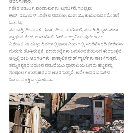
ಆಚರಿಸುತ್ತಾರೆ..
ಗಣೇಶ ಚತುರ್ಥಿ..ಪಂಡಾಲುಗಳು, ವಿಸರ್ಜನೆ, ಸಂಭ್ರಮ..
ಈದ್-ರಮಜಾನ್ ..ವಿಶೇಷ ನಮಾಜ್, ಮಿಠಾಯಿ, ಕುಟುಂಬದವರೊಡನೆ
ಓಡಾಟ,
ನವರಾತ್ರಿ-ದೀಪಾವಳಿ..ಗರ್ಬಾ, ದೀಪ, ರಂಗೋಲಿ, ಪಟಾಕಿ..ಕ್ರಿಸ್ಮಸ್..ಚರ್ಚು
ಪ್ರಾರ್ಥನೆ, ಕೇಕ್, ಉಡುಗೊರೆ..ಹೀಗೆ ಸಂಭ್ರಮಿಸುವುದೇ ಇವರ
ವಿಶೇಷತೆ..ಈ ಹಬ್ಬದ ದಿನಗಳಲ್ಲಿ ಧಾರಾವಿಯ ಗಲ್ಲಿ, ಸಂದಿಗೊಂದಿ ಬೀದಿಗಳು
ಮೆರುಗು ಹೊತ್ತಿರುತ್ತವೆ. ಮಾರುಕಟ್ಟೆಗಳು ಜನಸಂದಣಿಯಿಂದ ತುಂಬುತ್ತವೆ,
ಅಲ್ಲಲ್ಲಿ ಬೀದಿ ಅಂಗಡಿಗಳು, ತಾತ್ಕಾಲಿಕ ಫುಡ್ ಸ್ಟಾಲ್‌ಗಳು ಕಾಣಸಿಗುತ್ತವೆ.
ತಮ್ಮ ಕಷ್ಟಕರ ಬದುಕಿನ ನಡುವೆಯೂ ಧಾರಾವಿಯ ಜನರು ಹಬ್ಬವನ್ನು
ಸಂಪೂರ್ಣ ಉತ್ಸಾಹದಿಂದ ಆಚರಿಸುತ್ತಾರೆ, ಅದೇ ಅವರ ಬದುಕಿನ
ನಿಜವಾದ ಶಕ್ತಿ ಎನ್ನಬಹುದು..