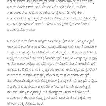
ಮಾಡುವವರು, ಸಣ್ಣ ಸಣ್ಣ ವ್ಯಾಪಾರಿಗಳು ಅಥವಾ ಸಣ್ಣ ಉದ್ಯೋಗಗಳನ್ನು
ಮಾಡುವವರು ಆಗಿರುತ್ತಾರೆ..ಕೆಲವರು ಹೋಟೆಲ್ ಕೆಲಸ, ಮನೆಯ
ಸಹಾಯಕಾರರು, ಆಟೋಚಾಲಕರು, ಪುಟ್ಟ ಅಂಗಡಿಗಳಲ್ಲಿ ಕೆಲಸ
ಮಾಡುವವರೂ ಇರುತ್ತಾರೆ ,ದಿನದ ಕೂಲಿ ದಿನದ ಊಟ ಎಂಬ ಸ್ಥಿತಿಯಲ್ಲಿ,
ಪ್ರತಿದಿನವೂ ಹೊಸ ಹೋರಾಟ. ಹೊಸ ಸಂಕಷ್ಟಗಳಲ್ಲಿ ಮುಳುಗೇಳುತ
ಬದುಕುವವರು ಇವರು..
ಬಡತನದ ನಡುವೆಯೂ ಇಲ್ಲಿಯ‌ ಬಹಳಷ್ಟು ಪೋಷಕರು ತಮ್ಮ ಮಕ್ಕಳಿಗೆ
ಉತ್ತಮ ಶಿಕ್ಷಣ ನೀಡಲು ಹಗಲು-ರಾತ್ರಿ ದುಡಿಯುತ್ತಾರೆ. ಆದರೆ, ಬಹುತೇಕ
ಮಕ್ಕಳು ಬಾಲ್ಯದಲ್ಲಿಯೇ ದುಡಿಮೆಗೆ ಇಳಿಯುತ್ತಾರೆ. ಸಾವಿರಾರು ಜನ ಚಿಂದಿ,
ಪ್ಲಾಸ್ಟಿಕ್,ಆರಿಸುವ ಕೆಲಸಗಳಲ್ಲಿ ತೊಡಗುತ್ತಾರೆ..ಉತ್ತಮ ವಿದ್ಯಾಭ್ಯಾಸ ಇಲ್ಲದ
ಕಾರಣ ಬಹುಸಂಖ್ಯೆಯವರ ಭವಿಷ್ಯವೂ ಸೀಮಿತವಿರುತ್ತದೆ. ಕಲುಷಿತ ಗಾಳಿ,
ಕುಡಿಯಲು ನೀರಿನ ಕೊರತೆ, ಸ್ವಚ್ಚತೆಯ ಅಭಾವ, ಆರೋಗ್ಯ ಸಮಸ್ಯೆಗಳಿಂದ
ತುಂಬಿದ ಜೀವನದ ಒತ್ತಡದಲ್ಲಿ ಹೋಗುವುದು ದುರ್ಬರವಾಗಿರುತ್ತದೆ.
ಹೀಗಾಗಿ, ಬಹಳಷ್ಟು ಜನರು ತಮ್ಮ ಆರೋಗ್ಯವನ್ನು ಕಡೆಗಣಿಸುತ್ತಾರೆ. ಇಲ್ಲಿಯ
ಬಡತನದ ನಡುವೆಯೂ ಹಲವರಿಗೆ ಹಸಿರು ಕನಸುಗಳು ಮೂಡುತ್ತವೆ.
ಹಲವರು ತಮ್ಮ ಮಕ್ಕಳನ್ನು ಓದಿಸಿ ದೊಡ್ಡವರಾಗಿಸುವ ಆಸೆಯೊಂದಿಗೆ
ಬದುಕುತ್ತಾರೆ. ಕೆಲವರು ತಮ್ಮ ಸ್ವಂತ ಮನೆ, ಉತ್ತಮ ಜೀವನ ಶೈಲಿಗಾಗಿ
ಹಗಲು-ರಾತ್ರಿ ದುಡಿಯುತ್ತಾರೆ.