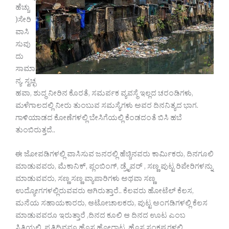
ಹೆಚ್ಚು
)ಸೇರಿ
ವಾಸಿ
ಸುವು
ದು
ಸಾಮಾ
ನ್ಯ. ಸ್ವಚ್ಛ
ಹವಾ, ಶುದ್ಧ ನೀರಿನ ಕೊರತೆ, ಸಮರ್ಪಕ ವ್ಯವಸ್ಥೆ ಇಲ್ಲದ ಚರಂಡಿಗಳು,
ಮಳೆಗಾಲದಲ್ಲಿ ನೀರು ತುಂಬುವ ಸಮಸ್ಯೆಗಳು ಅವರ ದಿನನಿತ್ಯದ ಭಾಗ.
ಗಾಳಿಯಾಡದ ಕೋಣೆಗಳಲ್ಲಿ ಬೇಸಿಗೆಯಲ್ಲಿ ಕೆಂಡದಂತೆ ಬಿಸಿ ಹಬೆ
ತುಂಬಿರುತ್ತದೆ..
ಈ ಜೋಪಡಿಗಳಲ್ಲಿ ವಾಸಿಸುವ ಜನರಲ್ಲಿ ಹೆಚ್ಚಿನವರು ಕಾರ್ಮಿಕರು, ದಿನಗೂಲಿ
ಮಾಡುವವರು, ಮೆಕಾನಿಕ್, ಪ್ಲಂಬಿಂಗ್, ಡ್ರೈವರ್ , ಸಣ್ಣ ಪುಟ್ಟ ರಿಪೇರಿಗಳನ್ನು
ಮಾಡುವವರು, ಸಣ್ಣ ಸಣ್ಣ ವ್ಯಾಪಾರಿಗಳು ಅಥವಾ ಸಣ್ಣ
ಉದ್ಯೋಗಗಳಲ್ಲಿರುವವರು ಆಗಿರುತ್ತಾರೆ.. ಕೆಲವರು ಹೋಟೆಲ್ ಕೆಲಸ,
ಮನೆಯ ಸಹಾಯಕಾರರು, ಆಟೋಚಾಲಕರು, ಪುಟ್ಟ ಅಂಗಡಿಗಳಲ್ಲಿ ಕೆಲಸ
ಮಾಡುವವರೂ ಇರುತ್ತಾರೆ ,ದಿನದ ಕೂಲಿ ಆ ದಿನದ ಊಟ ಎಂಬ