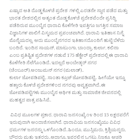
ಏಷ್ಯಾದ ಅತಿ ದೊಡ್ಡ ಕೊಳಚೆ ‌ಪ್ರದೇಶ ಗಳಲ್ಲಿ ಎರಡನೇ ಸ್ಥಾನ ಪಡೆದ ಮತ್ತು
ಭಾರತ ದೇಶದಲ್ಲಿನ ಅತ್ಯಂತ ದೊಡ್ಡ ಕೊಳಚೆ ಪ್ರದೇಶವೆಂದೇ ಪ್ರಸಿದ್ಧಿ
ಪಡೆದಿರುವ ಮುಂಬೈನ ಧಾರಾವಿ ಕೊಳೆಗೇರಿ ಇವತ್ತಿಗೂ ಜಗತ್ತಿನ ಸಮಾಜ
ವಿಜ್ಞಾನಿಗಳ ಪಾಲಿಗೆ ವಿಸ್ಮಯದ ಪ್ರಪಂಚವಾಗಿದೆ. ಧಾರಾವಿ ಇತಿಹಾಸ ನಿನ್ನೆ
ಮೊನ್ನೆಯದಲ್ಲ. ಅದು ಮುಂಬೈನಗರದ ಇತಿಹಾಸದೊಂದಿಗೆ ಹುಟ್ಟಿ ಬೆಳೆದು
ಬಂದಿದೆ. ಇಂದಿನ ಸಾಯನ್, ಮಾಟುಂಗಾ, ಬಾಂದ್ರಾ, ಕುರ್ಲಾ, ಕಲಿನಾ
ಎಂಬ ಪ್ರತಿಷ್ಟಿತ ಪ್ರದೇಶಗಳ ನಡುವೆ 175 ಹೆಕ್ಟೇರ್ ಪ್ರದೇಶದಲ್ಲಿ ಈ ಧಾರಾವಿ
ಕೊಳೆಗೇರಿ ನೆಲೆಗೊಂಡಿದೆ..ಇದಲ್ಲದೆ ಅಂಬೇಡ್ಕರ್ ನಗರ
(ಚೆಂಬೂರ್),ಅಂಜುಮನ್ ನಗರ (ಮಲಾಡ್)..
ಕುರ್ಲಾ ಜೋಪಡಿಪಟ್ಟಿ.. ಸಾಂತಾ ಕ್ರೂಜ್ ಜೋಪಡಿಪಟ್ಟಿ.. ಹೀಗೆಯೇ ಇನ್ನೂ
ಹತ್ತಾರು ಕೊಳಚೆ ಪ್ರದೇಶಗಳಿಂದ‌ ನಗರವು ಆವೃತ್ತವಾಗಿದೆ..ಈ
ಜೋಪಡಿಪಟ್ಟಿಗಳು ಮುಂಬೈನ ಆರ್ಥಿಕ ಮತ್ತು ಸಾಮಾಜಿಕ ಜೀವನದಲ್ಲಿ
ಮಹತ್ವದ ಪಾತ್ರ ವಹಿಸಿವೆ..
ವಿವಿಧ ಮೂಲಗಳ ಪ್ರಕಾರ, ಧಾರಾವಿ ಜನಸಂಖ್ಯೆ ೧೪ ರಿಂದ 15 ಲಕ್ಷದವರೆಗೆ
ಇರುವುದಾಗಿ ಅಂದಾಜಿಸಲಾಗಿದೆ. ಧಾರಾವಿಯ ಜನಸಂಖ್ಯೆಯು ವಿವಿಧ
ಧರ್ಮಗಳ ಜನರನ್ನು ಒಳಗೊಂಡಿದೆ..ಹಿಂದೂ, ಮುಸ್ಲಿಮರು, ಕ್ರಿಶ್ಚಿಯನ್ನರು,
ಬೌದ್ಧರು ಮತ್ತು ಇತರರು..ಆದಾಗ್ಯೂ ‌ಇವರಲ್ಲಿನ ಒಗ್ಗಟ್ಟು ನಿಜಕ್ಕೂ ಅಚ್ಚರಿ