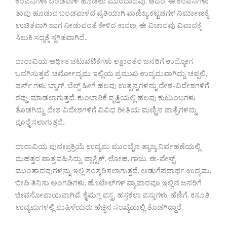
ಕಂಪನಿಗಳು ಬಂಡವಾಳ ಹೂಡಲು ಮುಂದಾದವು. ಆದರೆ, ಈ ಕಂಪನಿಗಳು
ತಾವು ಹೂಡುವ ಬಂಡವಾಳದ ಪ್ರತಿಯಾಗಿ ವಾಣಿಜ್ಯ ಕಟ್ಟಡಗಳ ನಿರ್ಮಾಣಕ್ಕೆ
ಉಚಿತವಾಗಿ ಜಾಗ ನೀಡುವಂತೆ ಕೇಳಿದ ಕಾರಣ, ಈ ವಿಚಾರವು ವಿವಾದಕ್ಕೆ
ಸಿಲುಕಿ ಸಧ್ಯಕ್ಕೆ ಸ್ಥಗಿತವಾಗಿದೆ..
ಧಾರಾವಿಯ ಆರ್ಥಿಕ ಚಟುವಟಿಕೆಗಳು ಲಕ್ಷಾಂತರ ಜನರಿಗೆ ಉದ್ಯೋಗ
ಒದಗಿಸುತ್ತವೆ. ಚರ್ಮೋದ್ಯಮ ಇಲ್ಲಿಯ ಪ್ರಮುಖ ಉದ್ಯಮವಾಗಿದ್ದು, ಚಪ್ಪಲಿ,
ಪರ್ಸ್ ಗಳು, ಬ್ಯಾಗ್, ಬೆಲ್ಟ್ ಹೀಗೆ ಹಲವು ಉತ್ಪನ್ನಗಳನ್ನು ದೇಶ-ವಿದೇಶಗಳಿಗೆ
ರಫ್ತು ಮಾಡಲಾಗುತ್ತದೆ. ಕುಂಬಾರಿಕೆ ವೃತ್ತಿಯಲ್ಲಿ ಹಲವು ಕುಟುಂಬಗಳು
ತೊಡಗಿದ್ದು, ದೇಶ ವಿದೇಶಗಳಿಗೆ ವಿವಿಧ ರೀತಿಯ ಮಣ್ಣಿನ ಪಾತ್ರೆಗಳನ್ನು
ಪೂರೈಸಲಾಗುತ್ತದೆ..
ಧಾರಾವಿಯ ಪುನಃಪ್ರಕ್ರಿಯೆ ಉದ್ಯಮ ಮುಂಬೈನ ತ್ಯಾಜ್ಯ ನಿರ್ವಹಣೆಯಲ್ಲಿ
ಮಹತ್ತರ ಪಾತ್ರವಹಿಸಿದ್ದು, ಪ್ಲಾಸ್ಟಿಕ್, ಲೋಹ, ಗಾಜು, ಈ-ವೇಸ್ಟ್
ಮುಂತಾದವುಗಳನ್ನು ಇಲ್ಲಿ ಸಂಸ್ಕರಿಸಲಾಗುತ್ತದೆ. ಅಡುಗೆಪದಾರ್ಥ ಉದ್ಯಮ,
ಬೀದಿ ತಿನಿಸು ಅಂಗಡಿಗಳು, ಹೊಟೇಲ್‌ಗಳ ವ್ಯಾಪಾರವೂ ಇಲ್ಲಿನ ಜನರಿಗೆ
ಜೀವನೋಪಾಯವಾಗಿವೆ. ಕೈಮಗ್ಗ ವಸ್ತ್ರ, ಹಸ್ತಕಲಾ ವಸ್ತುಗಳು, ಹೆಣಿಗೆ, ಕಸೂತಿ
ಉದ್ಯಮಗಳಲ್ಲಿ ಮಹಿಳೆಯರು ಹೆಚ್ಚಿನ ಸಂಖ್ಯೆಯಲ್ಲಿ ತೊಡಗಿದ್ದಾರೆ.