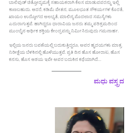
ಬಾಲಿವುಡ್ ಚಿತ್ರೋದ್ಯಮಕ್ಕೆ ಸಹಾಯಕರಾಗಿ ಕೆಲಸ ಮಾಡುವವರನ್ನು ಇಲ್ಲಿ
ಕಾಣಬಹುದು. ಆದರೆ, ಕಡಿಮೆ ವೇತನ, ಮೂಲಭೂತ ಸೌಕರ್ಯಗಳ ಕೊರತೆ,
ಖಾಯಂ ಉದ್ಯೋಗದ ಅಲಭ್ಯತೆ, ಮಾಲಿನ್ಯ ಮೊದಲಾದ ಸಮಸ್ಯೆಗಳು
ಎದುರಾಗುತ್ತವೆ. ಹಾಗಿದ್ದರೂ ಧಾರಾವಿಯ ಜನರು ತಮ್ಮ ಪರಿಶ್ರಮದಿಂದ
ಮುಂಬೈನ ಆರ್ಥಿಕ ಶಕ್ತಿಯ ಕೇಂದ್ರವನ್ನು ನಿರ್ಮಿಸಿರುವುದು ಗಮನಾರ್ಹ.
ಇಲ್ಲಿಯ ಜನರು ಬವಣೆಯಲ್ಲಿ ಬದುಕುತ್ತಿದ್ದರೂ, ಅವರ ಹೃದಯಗಳು ಮಾತ್ರ
ನಿರೀಕ್ಷೆಯ ಬೆಳಕಿನಲ್ಲಿ ಹೊಳೆಯುತ್ತವೆ. ಪ್ರತಿ ದಿನ ಹೊಸ ಹೋರಾಟ, ಹೊಸ
ಕನಸು, ಹೊಸ ಆಶಯ ಇವೇ ಅವರ ಬದುಕಿನ ಕಥೆಯಾಗಿದೆ…
ಮಧು ವಸ್ತ್ರದ