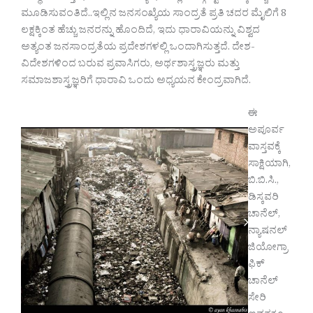
ಮೂಡಿಸುವಂತಿದೆ..ಇಲ್ಲಿನ ಜನಸಂಖ್ಯೆಯ ಸಾಂದ್ರತೆ ಪ್ರತಿ ಚದರ ಮೈಲಿಗೆ 8
ಲಕ್ಷಕ್ಕಿಂತ ಹೆಚ್ಚು ಜನರನ್ನು ಹೊಂದಿದೆ, ಇದು ಧಾರಾವಿಯನ್ನು ವಿಶ್ವದ
ಅತ್ಯಂತ ಜನಸಾಂದ್ರತೆಯ ಪ್ರದೇಶಗಳಲ್ಲಿ ಒಂದಾಗಿಸುತ್ತದೆ. ದೇಶ-
ವಿದೇಶಗಳಿಂದ ಬರುವ ಪ್ರವಾಸಿಗರು, ಅರ್ಥಶಾಸ್ತ್ರಜ್ಞರು ಮತ್ತು
ಸಮಾಜಶಾಸ್ತ್ರಜ್ಞರಿಗೆ ಧಾರಾವಿ ಒಂದು ಅಧ್ಯಯನ ಕೇಂದ್ರವಾಗಿದೆ.
ಈ
ಅಪೂರ್ವ
ವಾಸ್ತವಕ್ಕೆ
ಸಾಕ್ಷಿಯಾಗಿ,
ಬಿ.ಬಿ.ಸಿ.,
ಡಿಸ್ಕವರಿ
ಚಾನೆಲ್,
ನ್ಯಾಷನಲ್
ಜಿಯೋಗ್ರಾ
ಫಿಕ್
ಚಾನೆಲ್
ಸೇರಿ