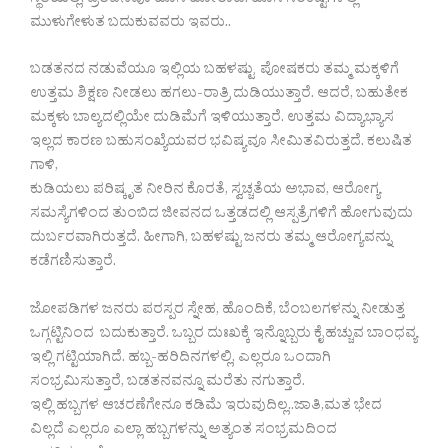
ಸ್ಥಿತಿಯಲ್ಲಿ, ಪ್ರತಿದಿನವೂ ಹೊಸ ಹೋರಾಟ. ಹೊಸ ಸಂಕಷ್ಟಗಳಲ್ಲಿ
ಮುಳುಗೇಳುತ ಬದುಕುವವರು ಇವರು..
ಬಡತನದ ನಡುವೆಯೂ ಇಲ್ಲಿಯ‌ ಬಹಳಷ್ಟು ಪೋಷಕರು ತಮ್ಮ ಮಕ್ಕಳಿಗೆ
ಉತ್ತಮ ಶಿಕ್ಷಣ ನೀಡಲು ಹಗಲು-ರಾತ್ರಿ ದುಡಿಯುತ್ತಾರೆ. ಆದರೆ, ಬಹುತೇಕ
ಮಕ್ಕಳು ಬಾಲ್ಯದಲ್ಲಿಯೇ ದುಡಿಮೆಗೆ ಇಳಿಯುತ್ತಾರೆ. ಉತ್ತಮ ವಿದ್ಯಾಭ್ಯಾಸ
ಇಲ್ಲದ ಕಾರಣ ಬಹುಸಂಖ್ಯೆಯವರ ಭವಿಷ್ಯವೂ ಸೀಮಿತವಿರುತ್ತದೆ. ಕಲುಷಿತ
ಗಾಳಿ,
ಕುಡಿಯಲು ಪರಿಷ್ಕೃತ ನೀರಿನ ಕೊರತೆ, ಸ್ವಚ್ಚತೆಯ ಅಭಾವ, ಆರೋಗ್ಯ
ಸಮಸ್ಯೆಗಳಿಂದ ತುಂಬಿದ ಜೀವನದ ಒತ್ತಡದಲ್ಲಿ ಆಸ್ಪತ್ರೆಗಳಿಗೆ ಹೋಗುವುದು
ದುರ್ಬರವಾಗಿರುತ್ತದೆ. ಹೀಗಾಗಿ, ಬಹಳಷ್ಟು ಜನರು ತಮ್ಮ ಆರೋಗ್ಯವನ್ನು
ಕಡೆಗಣಿಸುತ್ತಾರೆ.
ಜೋಪಡಿಗಳ ಜನರು ಪರಸ್ಪರ ಸ್ನೇಹ, ಹೊಂದಿಕೆ, ಬೆಂಬಲಗಳನ್ನು ನೀಡುತ್ತ
ಒಗ್ಗಟ್ಟಿನಿಂದ ಬದುಕುತ್ತಾರೆ. ಒಬ್ಬರ ದುಃಖಕ್ಕೆ ಇನ್ನೊಬ್ಬರು ಕೈ ಹಚ್ಚುವ ಬಾಂಧವ್ಯ
ಇಲ್ಲಿ ಗಟ್ಟಿಯಾಗಿದೆ. ಹಬ್ಬ-ಹರಿದಿನಗಳಲ್ಲಿ, ಎಲ್ಲರೂ ಒಂದಾಗಿ
ಸಂಭ್ರಮಿಸುತ್ತಾರೆ, ಬಡತನವನ್ನೂ ಮರೆತು ನಗುತ್ತಾರೆ.
ಇಲ್ಲಿ ಹಬ್ಬಗಳ ಆಚರಣೆಗೇನೂ ಕಡಿಮೆ ಇರುವುದಿಲ್ಲ..ಜಾತಿ,ಮತ ಭೇದ
ವಿಲ್ಲದೆ ಎಲ್ಲರೂ ಎಲ್ಲಾ ಹಬ್ಬಗಳನ್ನು ಅತ್ಯಂತ ಸಂಭ್ರಮದಿಂದ