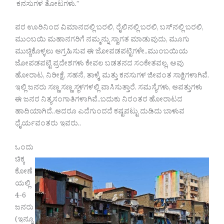
ಕನಸುಗಳ ತೋಟಗಳು.”
ಪರ ಊರಿನಿಂದ ವಿಮಾನದಲ್ಲಿ ಬರಲಿ, ರೈಲಿನಲ್ಲಿ ಬರಲಿ, ಬಸ್‌ನಲ್ಲಿ ಬರಲಿ,
ಮುಂಬಯಿ ಮಹಾನಗರಿಗೆ ನಮ್ಮನ್ನು ಸ್ವಾಗತ ಮಾಡುವುದು, ಮೂಗು
ಮುಚ್ಚಿಕೊಳ್ಳಲು ಆಗ್ರಹಿಸುವ ಈ ಜೋಪಡಪಟ್ಟಿಗಳೇ.‌.ಮುಂಬಯಿಯ
ಜೋಪಡಪಟ್ಟಿ ಪ್ರದೇಶಗಳು ಕೇವಲ ಬಡತನದ ಸಂಕೇತವಲ್ಲ, ಅವು
ಹೋರಾಟ, ನಿರೀಕ್ಷೆ, ಸಹನೆ, ತಾಳ್ಮೆ, ಮತ್ತು ಕನಸುಗಳ ಜೀವಂತ ಸಾಕ್ಷಿಗಳಾಗಿವೆ.
ಇಲ್ಲಿ ಜನರು ಸಣ್ಣ ಸಣ್ಣ ಸ್ಥಳಗಳಲ್ಲಿ ವಾಸಿಸುತ್ತಾರೆ. ಸಮಸ್ಯೆಗಳು, ಆಪತ್ತುಗಳು
ಈ ಜನರ ನಿತ್ಯಸಂಗಾತಿಗಳಾಗಿವೆ..ಬದುಕು ನಿರಂತರ ಹೋರಾಟದ
ಹಾದಿಯಾಗಿದೆ..ಆದರೂ ಎದೆಗುಂದದೆ ಕಷ್ಟಪಟ್ಟು ದುಡಿದು ಬಾಳುವ‌
ಧೈರ್ಯವಂತರು ಇವರು..
ಒಂದು
ಚಿಕ್ಕ
ಕೋಣೆ
ಯಲ್ಲಿ
4-6
ಜನರು
(ಇನ್ನೂ