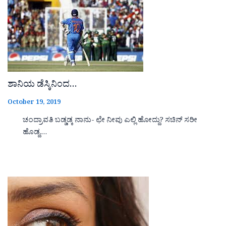
ಶಾನಿಯ ಡೆಸ್ಕಿನಿಂದ…
October 19, 2019
ಚಂದ್ರಾವತಿ ಬಡ್ಡಡ್ಕ ನಾನು- ಛೇ ನೀವು ಎಲ್ಲಿ ಹೋದ್ದು? ಸಚಿನ್ ಸರೀ
ಹೊಡ್ದ,…