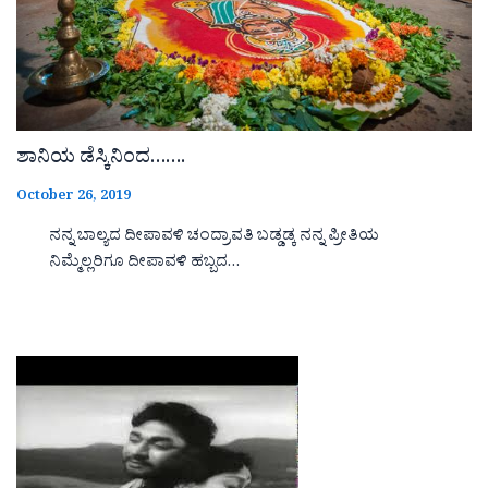
ಶಾನಿಯ ಡೆಸ್ಕಿನಿಂದ…….
October 26, 2019
ನನ್ನ ಬಾಲ್ಯದ ದೀಪಾವಳಿ ಚಂದ್ರಾವತಿ ಬಡ್ಡಡ್ಕ ನನ್ನ ಪ್ರೀತಿಯ
ನಿಮ್ಮೆಲ್ಲರಿಗೂ ದೀಪಾವಳಿ ಹಬ್ಬದ…