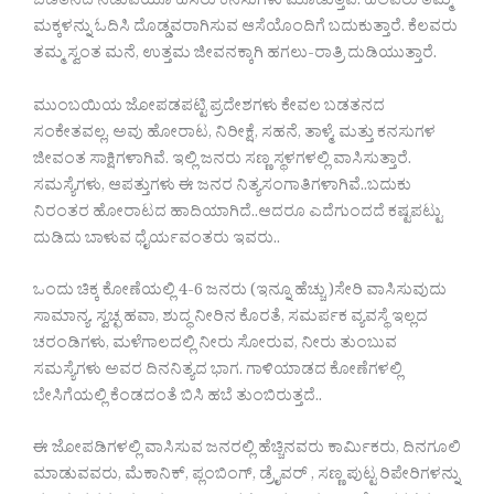
ಬಡತನದ ನಡುವೆಯೂ ಹಸಿರು ಕನಸುಗಳು ಮೂಡುತ್ತವೆ. ಹಲವರು ತಮ್ಮ
ಮಕ್ಕಳನ್ನು ಓದಿಸಿ ದೊಡ್ಡವರಾಗಿಸುವ ಆಸೆಯೊಂದಿಗೆ ಬದುಕುತ್ತಾರೆ. ಕೆಲವರು
ತಮ್ಮ ಸ್ವಂತ ಮನೆ, ಉತ್ತಮ ಜೀವನಕ್ಕಾಗಿ ಹಗಲು-ರಾತ್ರಿ ದುಡಿಯುತ್ತಾರೆ.
ಮುಂಬಯಿಯ ಜೋಪಡಪಟ್ಟಿ ಪ್ರದೇಶಗಳು ಕೇವಲ ಬಡತನದ
ಸಂಕೇತವಲ್ಲ, ಅವು ಹೋರಾಟ, ನಿರೀಕ್ಷೆ, ಸಹನೆ, ತಾಳ್ಮೆ, ಮತ್ತು ಕನಸುಗಳ
ಜೀವಂತ ಸಾಕ್ಷಿಗಳಾಗಿವೆ. ಇಲ್ಲಿ ಜನರು ಸಣ್ಣ ಸ್ಥಳಗಳಲ್ಲಿ ವಾಸಿಸುತ್ತಾರೆ.
ಸಮಸ್ಯೆಗಳು, ಆಪತ್ತುಗಳು ಈ ಜನರ ನಿತ್ಯಸಂಗಾತಿಗಳಾಗಿವೆ..ಬದುಕು
ನಿರಂತರ ಹೋರಾಟದ ಹಾದಿಯಾಗಿದೆ..ಆದರೂ ಎದೆಗುಂದದೆ ಕಷ್ಟಪಟ್ಟು
ದುಡಿದು ಬಾಳುವ‌ ಧೈರ್ಯವಂತರು ಇವರು..
ಒಂದು ಚಿಕ್ಕ ಕೋಣೆಯಲ್ಲಿ 4-6 ಜನರು (ಇನ್ನೂ ಹೆಚ್ಚು )ಸೇರಿ ವಾಸಿಸುವುದು
ಸಾಮಾನ್ಯ. ಸ್ವಚ್ಛ ಹವಾ, ಶುದ್ಧ ನೀರಿನ ಕೊರತೆ, ಸಮರ್ಪಕ ವ್ಯವಸ್ಥೆ ಇಲ್ಲದ
ಚರಂಡಿಗಳು, ಮಳೆಗಾಲದಲ್ಲಿ ನೀರು ಸೋರುವ, ನೀರು ತುಂಬುವ
ಸಮಸ್ಯೆಗಳು ಅವರ ದಿನನಿತ್ಯದ ಭಾಗ. ಗಾಳಿಯಾಡದ ಕೋಣೆಗಳಲ್ಲಿ
ಬೇಸಿಗೆಯಲ್ಲಿ ಕೆಂಡದಂತೆ ಬಿಸಿ ಹಬೆ ತುಂಬಿರುತ್ತದೆ..
ಈ ಜೋಪಡಿಗಳಲ್ಲಿ ವಾಸಿಸುವ ಜನರಲ್ಲಿ ಹೆಚ್ಚಿನವರು ಕಾರ್ಮಿಕರು, ದಿನಗೂಲಿ
ಮಾಡುವವರು, ಮೆಕಾನಿಕ್, ಪ್ಲಂಬಿಂಗ್, ಡ್ರೈವರ್ , ಸಣ್ಣ ಪುಟ್ಟ ರಿಪೇರಿಗಳನ್ನು