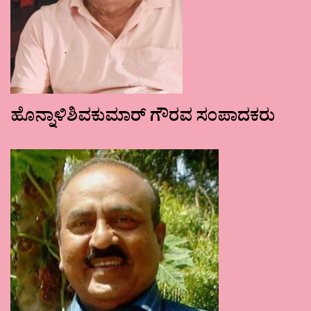
ಹೊನ್ನಾಳಿಶಿವಕುಮಾರ್ ಗೌರವ ಸಂಪಾದಕರು