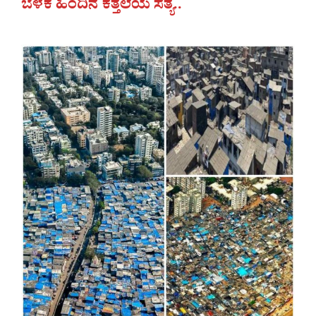
ಬೆಳಕ ಹಿಂದಿನ ಕತ್ತಲೆಯ ಸತ್ಯ..