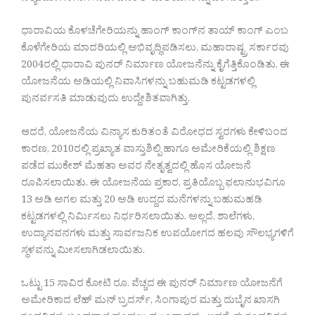
ಧಾರಾವಿಯ ಕೊಳಚೆಗೇರಿಯನ್ನು ಹಾಂಗ್ ಕಾಂಗ್‌ನ ತಾಯ್ ಕಾಂಗ್ ಎಂಬ
ಕೊಳೆಗೇರಿಯ ಮಾದರಿಯಲ್ಲಿ ಅಭಿವೃದ್ಧಿಪಡಿಸಲು, ಮಹಾರಾಷ್ಟ್ರ ಸರ್ಕಾರವು
2004ರಲ್ಲಿ ಧಾರಾವಿ ಪುನರ್ ನಿರ್ಮಾಣ ಯೋಜನೆನ್ನು ಕೈಗೆತ್ತಿಕೊಂಡಿತು. ಈ
ಯೋಜನೆಯ ಅಡಿಯಲ್ಲಿ ನಿವಾಸಿಗಳನ್ನು ಬಹುಮಡಿ ಕಟ್ಟಡಗಳಲ್ಲಿ
ಪುನರ್ವಸತಿ ಮಾಡುವುದು ಉದ್ದೇಶಿತವಾಗಿತ್ತು.
ಆದರೆ, ಯೋಜನೆಯ ವಿನ್ಯಾಸ ಕುರಿತಂತೆ ವಿರೋಧದ ಸ್ವರಗಳು ಕೇಳಿಬಂದ
ಕಾರಣ, 2010ರಲ್ಲಿ ಪ್ರಖ್ಯಾತ ವಾಸ್ತುಶಿಲ್ಪಿ ಹಾಗೂ ಅಮೇರಿಕೆಯಲ್ಲಿ ಶಿಕ್ಷಣ
ಪಡೆದ ಮುಕೇಶ್ ಮೆಹತಾ ಅವರ ನೇತೃತ್ವದಲ್ಲಿ ಹೊಸ ಯೋಜನೆ
ರೂಪಿಸಲಾಯಿತು. ಈ ಯೋಜನೆಯ ಪ್ರಕಾರ, ಪ್ರತಿಯೊಬ್ಬ ಫಲಾನುಭವಿಗೂ
13 ಅಡಿ ಅಗಲ ಮತ್ತು 20 ಅಡಿ ಉದ್ದದ ಮನೆಗಳನ್ನು ಬಹುಮಹಡಿ
ಕಟ್ಟಡಗಳಲ್ಲಿ ನಿರ್ಮಿಸಲು ನಿರ್ಧರಿಸಲಾಯಿತು. ಅಲ್ಲದೆ, ಶಾಲೆಗಳು,
ಉದ್ಯಾನವನಗಳು ಮತ್ತು ಸಾರ್ವಜನಿಕ ಉಪಯೋಗದ ಹಲವು ಸೌಲಭ್ಯಗಳಿಗೆ
ಸ್ಥಳವನ್ನು ಮೀಸಲಾಗಿಡಲಾಯಿತು.
ಒಟ್ಟು 15 ಸಾವಿರ ಕೋಟಿ ರೂ. ವೆಚ್ಚದ ಈ ಪುನರ್ ನಿರ್ಮಾಣ ಯೋಜನೆಗೆ
ಅಮೇರಿಕಾದ ಲೆಹ್ ಮನ್ ಬ್ರದರ್ಸ್, ಸಿಂಗಾಪುರ ಮತ್ತು ದುಬೈನ ಖಾಸಗಿ