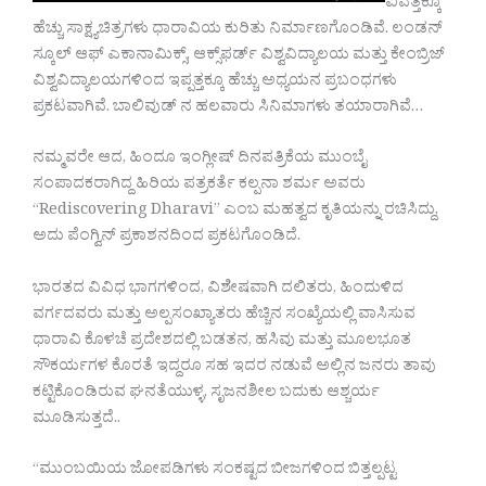
ಐವತ್ತಕ್ಕೂ
ಹೆಚ್ಚು ಸಾಕ್ಷ್ಯಚಿತ್ರಗಳು ಧಾರಾವಿಯ ಕುರಿತು ನಿರ್ಮಾಣಗೊಂಡಿವೆ. ಲಂಡನ್
ಸ್ಕೂಲ್ ಆಫ್ ಎಕಾನಾಮಿಕ್ಸ್, ಆಕ್ಸ್‌ಫರ್ಡ್ ವಿಶ್ವವಿದ್ಯಾಲಯ ಮತ್ತು ಕೇಂಬ್ರಿಜ್
ವಿಶ್ವವಿದ್ಯಾಲಯಗಳಿಂದ ಇಪ್ಪತ್ತಕ್ಕೂ ಹೆಚ್ಚು ಅಧ್ಯಯನ ಪ್ರಬಂಧಗಳು
ಪ್ರಕಟವಾಗಿವೆ. ಬಾಲಿವುಡ್ ನ ಹಲವಾರು ಸಿನಿಮಾಗಳು ತಯಾರಾಗಿವೆ…
ನಮ್ಮವರೇ ಆದ, ಹಿಂದೂ ಇಂಗ್ಲೀಷ್ ದಿನಪತ್ರಿಕೆಯ ಮುಂಬೈ
ಸಂಪಾದಕರಾಗಿದ್ದ ಹಿರಿಯ ಪತ್ರಕರ್ತೆ ಕಲ್ಪನಾ ಶರ್ಮ ಅವರು
“Rediscovering Dharavi” ಎಂಬ ಮಹತ್ವದ ಕೃತಿಯನ್ನು ರಚಿಸಿದ್ದು,
ಅದು ಪೆಂಗ್ವಿನ್ ಪ್ರಕಾಶನದಿಂದ ಪ್ರಕಟಗೊಂಡಿದೆ.
ಭಾರತದ ವಿವಿಧ ಭಾಗಗಳಿಂದ, ವಿಶೇಷವಾಗಿ ದಲಿತರು, ಹಿಂದುಳಿದ
ವರ್ಗದವರು ಮತ್ತು ಅಲ್ಪಸಂಖ್ಯಾತರು ಹೆಚ್ಚಿನ ಸಂಖ್ಯೆಯಲ್ಲಿ ವಾಸಿಸುವ
ಧಾರಾವಿ ಕೊಳಚೆ ಪ್ರದೇಶದಲ್ಲಿ ಬಡತನ, ಹಸಿವು ಮತ್ತು ಮೂಲಭೂತ
ಸೌಕರ್ಯಗಳ ಕೊರತೆ ಇದ್ದರೂ ಸಹ ಇದರ ನಡುವೆ ಅಲ್ಲಿನ ಜನರು ತಾವು
ಕಟ್ಟಿಕೊಂಡಿರುವ ಘನತೆಯುಳ್ಳ, ಸೃಜನಶೀಲ ಬದುಕು ಆಶ್ಚರ್ಯ
ಮೂಡಿಸುತ್ತದೆ..
“ಮುಂಬಯಿಯ ಜೋಪಡಿಗಳು ಸಂಕಷ್ಟದ ಬೀಜಗಳಿಂದ ಬಿತ್ತಲ್ಪಟ್ಟ