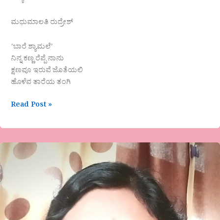
ಮಧುಮಾಲತಿ ರುದ್ರೇಶ್
ʼಬಾರೆ ಶ್ಯಾಮಲೆʼ
ನಿನ್ನ ಕಣ್ಣ ರೆಪ್ಪೆ ನಾನು
ಕ್ಷಣವೂ ಇರುವೆ ಜೊತೆಯಲಿ
ಹೊಳೆವ ತಾರೆಯ ತಂಗಿ
Read Post »
ಡಾ.ಬಸಮ್ಮ.
ಎಸ್.
ಗಂಗನಳ್ಳಿ
ಅವರ
ಕವಿತೆ-
ʼಗುಬ್ಬಿ
ಹುಡುಕುವ