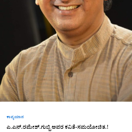
ಕಾವ್ಯಯಾನ
ಎ.ಎನ್.ರಮೇಶ್.ಗುಬ್ಬಿ ಅವರ ಕವಿತೆ-ಸಮಯೋಚಿತ.!