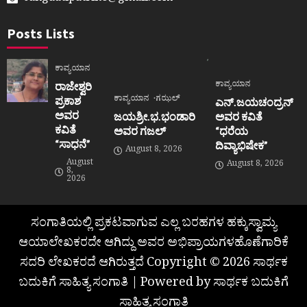
Posts Lists
ಕಾವ್ಯಯಾನ
ಕಾವ್ಯಯಾನ
ರಾಜೇಶ್ವರಿ
ಕಾವ್ಯಯಾನ
ಗಝಲ್
ಪ್ರಕಾಶ
ಎನ್.ಜಯಚಂದ್ರನ್
ಅವರ
ಜಯಶ್ರೀ.ಭ.ಭಂಡಾರಿ
ಅವರ ಕವಿತೆ
ಕವಿತೆ
ಅವರ ಗಜಲ್
“ಧರೆಯ
“ಸಾಧನೆ”
ದಿವ್ಯಾಭಿಷೇಕ”
August 8, 2026
August
August 8, 2026
8,
2026
ಸಂಗಾತಿಯಲ್ಲಿ ಪ್ರಕಟವಾಗುವ ಎಲ್ಲ ಬರಹಗಳ ಹಕ್ಕುಸ್ವಾಮ್ಯ
ಆಯಾಲೇಖಕರದೇ ಆಗಿದ್ದು ಅವರ ಅಭಿಪ್ರಾಯಗಳಹೊಣೆಗಾರಿಕೆ
ಸದರಿ ಲೇಖಕರದೆ ಆಗಿರುತ್ತದೆ Copyright © 2026 ಸಾರ್ಥಕ
ಬದುಕಿಗೆ ಸಾಹಿತ್ಯ ಸಂಗಾತಿ | Powered by ಸಾರ್ಥಕ ಬದುಕಿಗೆ
ಸಾಹಿತ್ಯ ಸಂಗಾತಿ