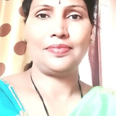
ಗೂಡುʼ