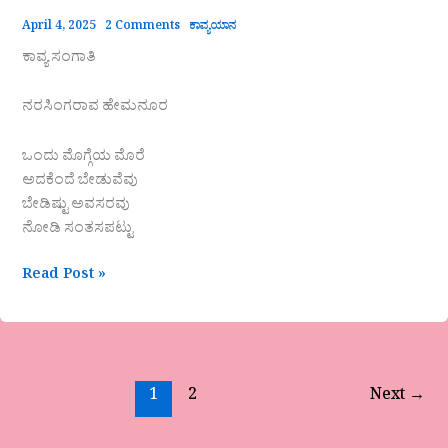
April 4, 2025
2 Comments
ಕಾವ್ಯಯಾನ
ಕಾವ್ಯ ಸಂಗಾತಿ
ನರಸಿಂಗರಾವ ಹೇಮನೂರ
ಒಂದು ಮೊಗ್ಗೆಯ ಮೊರೆ
ಅದಕೆಂದೆ ಬೇಡುವೆವು
ಬೇಡಿಷ್ಟು ಅವಸರವು
ನೋಡಿ ಸಂತಸಪಟ್ಟು
Read Post »
1
2
Next
→