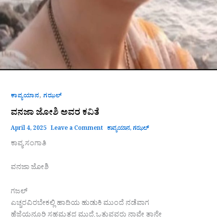
,
ಕಾವ್ಯಯಾನ
ಗಝಲ್
ವನಜಾ ಜೋಶಿ ಅವರ ಕವಿತೆ
April 4, 2025
Leave a Comment
ಕಾವ್ಯಯಾನ
,
ಗಝಲ್
ಕಾವ್ಯ ಸಂಗಾತಿ
ವನಜಾ ಜೋಶಿ
ಗಜಲ್
ಎಚ್ಚರವಿರಬೇಕಲ್ಲಿ ಹಾದಿಯ ಹುಡುಕಿ ಮುಂದೆ ನಡೆವಾಗ
ಹೆಜ್ಜೆಯನೂರಿ ಸಹಮತದ ಮುದ್ರೆ ಒತ್ತುವವರು ನಾವೇ ತಾನೇ