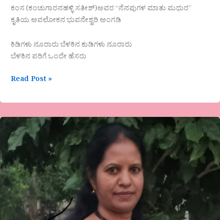
ಕಂಸ (ಕಂಚುಗಾರನಹಳ್ಳಿ ಸತೀಶ್)ಅವರ “ನೆನಪುಗಳ ಮಾತು ಮಧುರ”
ಕೃತಿಯ ಅವಲೋಕನ ಭುವನೇಶ್ವರಿ ಅಂಗಡಿ
ಕಿಡಿಗಳು ನೂರಾರು ಬೆಳಕಿನ ಕುಡಿಗಳು ನೂರಾರು
ಬೆಳಕಿನ ಪರಿಗೆ ಒಂದೇ ಹೆಸರು
Read Post »
ಶೋಭಾ
ಮಲ್ಲಿಕಾರ್ಜುನ್‌
ಅವರ
ಕವಿತೆ