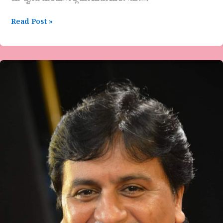
ಯೌವ್ವನದ ಮಿಂಚುಗಳೆಲ್ಲ ಮಾಯವಾಯಿತೇ ಸಖೀ….
Read Post »
ಎ.ಎನ್.ರಮೇಶ್.ಗುಬ್ಬಿ
ಅವರ
ಕವಿತೆ-
ಸಮಯೋಚಿತ.!