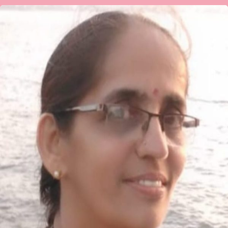
ವನಜಾ
ಜೋಶಿ
ಅವರ
ಕವಿತೆ