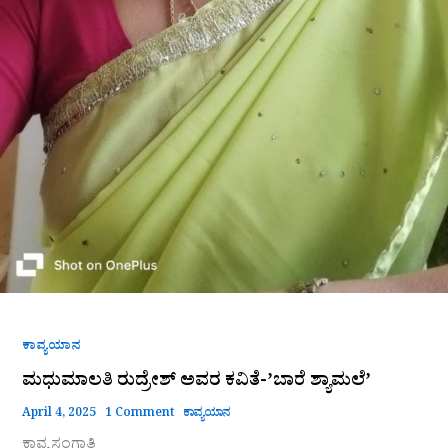
ಕಾವ್ಯಯಾನ
ಮಧುಮಾಲತಿ ರುದ್ರೇಶ್ ಅವರ ಕವಿತೆ-ʼಬಾರೆ ಶ್ಯಾಮಲೆʼ
April 4, 2025
1 Comment
ಕಾವ್ಯಯಾನ
ಕಾವ್ಯ ಸಂಗಾತಿ