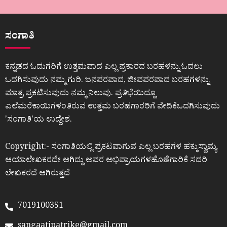
ಸಂಗಾತಿ
ಕನ್ನಡದ ಓದುಗರಿಗೆ ಉತ್ತಮವಾದ ಎಲ್ಲ ಪ್ರಕಾರದ ಬರಹಳನ್ನು ಓದಲು
ಒದಗಿಸುವುದು ನಮ್ಮ ಗುರಿ. ಜನಪರವಾದ, ಜೀವಪರವಾದ ಬರಹಗಳನ್ನು
ಮಾತ್ರ ಪ್ರಕಟಿಸುವುದು ನಮ್ಮ ನಿಲುವು. ಪ್ರತಿಭೆಯಿದ್ದೂ
ಎಲೆಮರೆಕಾಯಿಗಳಂತಿರುವ ಉತ್ತಮ ಬರಹಗಾರರಿಗೆ ವೇದಿಕೆಒದಗಿಸುವುದು
ʼಸಂಗಾತಿʼಯ ಉದ್ದೇಶ.
Copyright:- ಸಂಗಾತಿಯಲ್ಲಿ ಪ್ರಕಟವಾಗುವ ಎಲ್ಲ ಬರಹಗಳ ಹಕ್ಕುಸ್ವಾಮ್ಯ
ಆಯಾಲೇಖಕರದೇ ಆಗಿದ್ದು ಅವರ ಅಭಿಪ್ರಾಯಗಳಹೊಣೆಗಾರಿಕೆ ಸದರಿ
ಲೇಖಕರದೆ ಆಗಿರುತ್ತದೆ
7019100351
sangaatipatrike@gmail.com