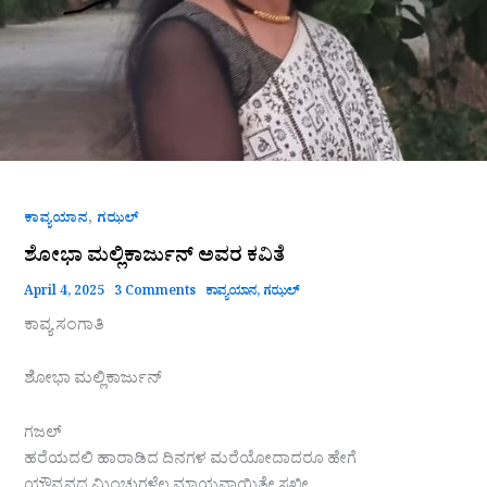
,
ಕಾವ್ಯಯಾನ
ಗಝಲ್
ಶೋಭಾ ಮಲ್ಲಿಕಾರ್ಜುನ್‌ ಅವರ ಕವಿತೆ
April 4, 2025
3 Comments
ಕಾವ್ಯಯಾನ
,
ಗಝಲ್
ಕಾವ್ಯ ಸಂಗಾತಿ
ಶೋಭಾ ಮಲ್ಲಿಕಾರ್ಜುನ್‌
ಗಜಲ್
ಹರೆಯದಲಿ ಹಾರಾಡಿದ ದಿನಗಳ ಮರೆಯೋದಾದರೂ ಹೇಗೆ