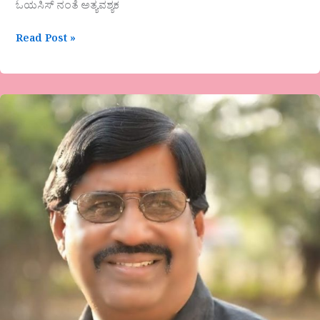
ಓಯಸಿಸ್ ನಂತೆ ಅತ್ಯವಶ್ಯಕ
Read Post »
ಕನ್ನಡದ
ಹಿರಿಯ
ಸಾಹಿತಿಗಳಾದ
ಡಾ.ಸಿದ್ದರಾಮ
ಹೊನ್ಕಲ್‌
ಅವರಪುಸ್ತಕಗಳನ್ನ
ಓದುವ
ಆಸಕ್ತಿ
ಇರುವವರಿಗಾಗಿ
ಮಾಹಿತಿ