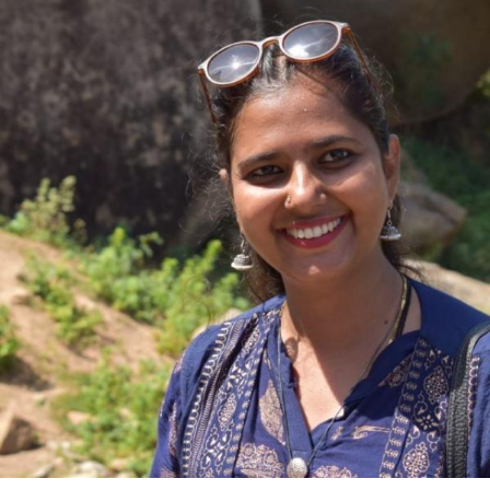
ಆರಾ
ಕೋಳೂರು
ಅವರ
ಮಕ್ಕಳ
ಕವಿತೆ-
ನಾವು
ಭಾರತೀಯರು