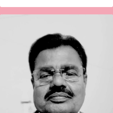
ನರಸಿಂಗರಾವ
ಹೇಮನೂರ
ಅವರ
ಕವಿತೆ-
ಒಂದು
ಮೊಗ್ಗೆಯ
ಮೊರೆ