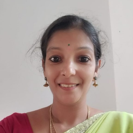
ಅವರ
ಕವಿತೆ-
ʼಬಾರೆ
ಶ್ಯಾಮಲೆʼ