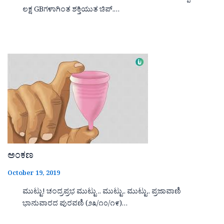
ಲಕ್ಷ GBಗಳಾಗಿಂತ ಶಕ್ತಿಯುತ ಚಿಪ್.…
ಅಂಕಣ
October 19, 2019
ಮುಟ್ಟು! ಚಂದ್ರಪ್ರಭ ಮುಟ್ಟು .. ಮುಟ್ಟು.. ಮುಟ್ಟು.. ಪ್ರಜಾವಾಣಿ
ಭಾನುವಾರದ ಪುರವಣಿ (೨೩/೧೦/೧೯)…