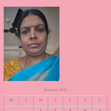
January 2025
M
T
W
T
F
S
S