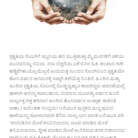
ಪ್ರಕೃತಿಯ ಸೊಬಗಿಗೆ ಇಬ್ಬನಿಯ ಹನಿ ಮುತ್ತಿಡುತ್ತಾ ಮೈ ಮನಗಳಿಗೆ ಚಳಿಯ
ಮುದವನಿಟ್ಟು ರವಿಯ ನಸು ಬೆಚ್ಚನೆಯ ಎಳೆ ಬಿಸಿಲ ಹಿತ, ತಂಪಾದ ಗಾಳಿ,
ಹಣ್ಣೆಲೆಗಳು ಮೆಲ್ಲ ಮೆಲ್ಲನೆ ಉದುರುತ್ತ ಸುಂದರ ಸೊಬಗಿನಿಂದ ಪ್ರಕೃತಿಯೇ
ಹೊಸ ವರ್ಷದ ಆಗಮನಕ್ಕೆ ಸಜ್ಜಾಗಿ ತಲೆಯೆತ್ತಿ ನಿಂತಿದೆ. ಹಿಂದಿನ ಮತ್ತು
ಇಂದಿನ ಪ್ರಕೃತಿಯ ಸೊಬಗಲ್ಲಿ ದೊಡ್ಡ ವ್ಯತ್ಯಾಸ ಕಾಣದಿದ್ದರು ಆಚರಣೆಯಲ್ಲಿ
ಢಾಳಾಗಿ ಅದನ್ನು ಕಾಣಬಹುದು. ಸುಮಾರು ಮೂವತ್ತು ವರ್ಷದ ಹಿಂದೆ
ಬಾಲ್ಯದತ್ತ ಚಿತ್ತ ಹರಿದಾಗ ಅಂದಿನ ಹೊಸವರ್ಷದ ಉತ್ಸಾಹ, ಕಾತರತೆ
ಅಹಾ..! ಅದೆಂತಹ ಸಂಭ್ರಮ! ಬರೆಯುವ ಪುಸ್ತಕದ ಮಧ್ಯ ಪುಟದ
ಹಾಳೆಯನ್ನು ಜೋಪಾನವಾಗಿ ತೆಗೆದು ನಾಲ್ಕು ಭಾಗ ಮಾಡಿ ಬರೆಯುವ ಪರಿ
“ಕಸಗುಡಿಸಿದ ಮೇಲೆ ಕಸವಿರಬಾರದು, ಊಟ ಮಾಡಿದ ಮೇಲೆ
ಹಸಿವಿರಬಾರದು, ಸ್ನೇಹ ಮಾಡಿದ ಮೇಲೆ ಉಸಿರಿರುವ ತನಕ ಬಿಡಬಾರದು”