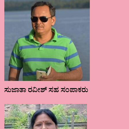
ಸುಜಾತಾ ರವೀಶ್ ಸಹ ಸಂಪಾಕರು