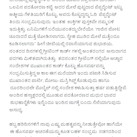
ಚೀಟಿಯಲ್ಲಿ ಪುಟ್ಟ ಕೈಗಳಲಿ ಚೆಂದದ ಹೂವಿನ ಚಿತ್ರ ಬಿಡಿಸಿ ದುಂಡಾಗಿ
ಒಲವಿನ ಪದತೋರಣ ಕಟ್ಟಿ ಅದರ ಮೇಲೆ ಪುಟ್ಟದಾದ ಪೆಪ್ಪರ‍್ಮೆಂಟ್ ಇಟ್ಟು
ಆತ್ಮೀಯ ಗೆಳತಿಯರಿಗೆ ಕೊಟ್ಟು, ಅವರು ಕೊಟ್ಟದ್ದನ್ನು ಓದಿ ಪೆಪ್ಪರ‍್ಮೆಂಟ್
ತಿಂದು ಸಂಭ್ರಮಿಸುವುದು. ಇಂತಹ ಉಕ್ತಿಗಳ ಪುಸ್ತಕವೇ ನಮ್ಮ ಬಳಿ
ಇರುತ್ತಿತ್ತು. ಎನಿಮಿಗಳಿಗೆ ಬರೆಯುವಂತದ್ದು ಬೇರೆಯೇ. ‘ಗಾಜಿನ ಲೋಟ
ಚೂರಾದರೆ ಮತ್ತೆ ಜೋಡಿಸಲಾಗದು, ಸ್ನೇಹ ಮುರಿದ ಮೇಲೆ ಮತ್ತೆಂದೂ
ಕೂಡಿಸಲಾಗದು” ಹೀಗೆ ಚೀಟಿಯಲ್ಲಿ ರವಾನೆಯಾಗುವ ಶುಭಾಶಯ,
ನಂತರದ ದಿನಗಳಲ್ಲಿ ಗ್ರೀಟಿಂಗ್ ಕಾರ್ಡ್ ಗಳಲ್ಲಿ ಅಂತರಂಗದ ಅನುರಾಗದ
ಪದಗಳು ಮಿಳಿತವಾಗಿರುತಿತ್ತು. ತದನಂತರ ಗ್ರೀಟಿಂಗ್ ನಲ್ಲಿಯೇ ಅಚ್ಚಾದ
ಸಂದೇಶಗಳ ಮುಖಾಂತರ ಕಾರ್ಡ್ ಕೊಟ್ಟು ಹೊಸವರ್ಷವನ್ನು
ಸಂಭ್ರಮಿಸುತ್ತಿದ್ದ ಆ ಕಾಲ ಈಗ ಮರೆಯಾಗಿ ಇಂದು ಪಟಾಕಿ ಸಿಡಿಸುವ
ಮುಖಾಂತರ ಪಾರ್ಟಿ, ಮೋಜು-ಮಸ್ತಿ ಗಿಫ್ಟ್ ಕೊಡುವುದು ಹಾಗೂ
ದೂರದಿಂದಲೇ ಮೊಬೈಲ್ ನಲ್ಲಿ ಸಂದೇಶ ಕಳುಹಿಸುತ್ತಾ ಹರ್ಷ ಪಡುತ್ತಿದ್ದೇವೆ.
ಅಂದಿನ ಹಸ್ತಾಕ್ಷರದಲ್ಲಿ ಮೂಡುವ ಪದತೋರಣದ ಮಧುರ ಭಾವದ
ಶುಭಹಾರೈಕೆಗಳು ಇನ್ನೆಂದೂ ಇಂದಿನ ಜಾಗಕ್ಕೆ ಬಂದು ನೆಲೆಯಾಗುವುದು
ಅಸಾಧ್ಯ.
ಹಬ್ಬ ಹರಿದಿನಗಳಿಗೆ ನಾವು ಎಷ್ಟು ಮಹತ್ವವನ್ನು ನೀಡುತ್ತೇವೋ ಹಾಗೆಯೇ
ಈ ಹೊಸವರ್ಷ ಆಚರಣೆಯನ್ನು ಕೂಡ ಬಹಳ ಸಂಭ್ರಮ ಸಡಗರದಿಂದ