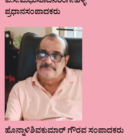
ಕು.ಸ.ಮಧುಸೂದನರಂಗೇಹಳ್ಳಿ
ಪ್ರಧಾನಸಂಪಾದಕರು
ಹೊನ್ನಾಳಿಶಿವಕುಮಾರ್ ಗೌರವ ಸಂಪಾದಕರು