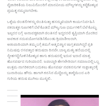
ಇಂದೇ ಕಡಿವಾಣ ಹಾಕಿ 2024 ರಲ್ಲಿ ನಾವು ಕಳೆದುಕೊಂಡಿದ್ದನ್ನು 2025 ರಲ್ಲಿ
ವೈಚಾರಿಕತೆಯ ನಿಲುವಿನೊಂದಿಗೆ ಮಾನವೀಯ ಮೌಲ್ಯಗಳನ್ನು ಕಟ್ಟಿಕೊಳ್ಳುವ
ಪ್ರಯತ್ನ ನಮ್ಮದಾಗಬೇಕು.
ಒಳ್ಳೆಯ ಚಿಂತನೆಗಳನ್ನು ಚಿಂತಿಸುತ್ತಾ ಹಸನ್ಮುಖಿಯಾಗಿ ಕಾರ್ಯನಿರ್ವಹಿಸಿ
ನಕರಾತ್ಮಕ ಗುಣಗಳಿಗೆ ಬೆಲೆ ಕೊಡದೆ ಮೌಲ್ಯ ಗುಣ ಧರ್ಮಗಳಿಗೆ ಬೆಲೆ ಕೊಟ್ಟು
ಇಲ್ಲದರ ಬಗ್ಗೆ ಅನಾವಶ್ಯಕವಾಗಿ ಚಿಂತಿಸದೆ ಇದ್ದದರಲಿ ತೃಪ್ತಿಯಾಗಿ ದೊರಕಿದ
ಅವಕಾಶ ಸದುಪಯೋಗಪಡಿಸಿಕೊಂಡು ಕ್ರಿಯಾಶೀಲರಾಗಿ,
ಆಶಾವಾದಿಯಾಗಿ ತಮ್ಮ ಬಗ್ಗೆ ತಮಗೆ ಆತ್ಮವಿಶ್ವಾಸ ಜಾಗ್ರತವಾಗಿದ್ದರೆ ಪ್ರತಿ
ನಿಮಿಷವು ರಸವತ್ತಾದ ಹರುಷದಾ ದಿನವೇ..ಬಾಲ್ಯ ಮತ್ತು ಹರೆಯದಲ್ಲಿ
ಸ್ನೇಹಗಟ್ಟಿಗೊಳಿಸಿಕೊಳ್ಳುವ ಹಾಗು ಹರುಷದಲ್ಲಿ ಇರುವ ಇರಾದೆ ಮಾತ್ರ
ಹೊಸವರ್ಷದ ಗುರಿಯಾದರೆ, ಜವಾಬ್ದಾರಿ ಹೇಗಲೇರಿದಾಗ ಸಮಾಜದಲ್ಲಿ ಒಬ್ಬ
ಉತ್ತಮ ನಾಗರಿಕರಾಗಿ ಬದುಕಲು ಹೊಸವರ್ಷ ನವಕನಸುಗಳ ಸಾಕ್ಷಾತ್ಕಾರಕ್ಕೆ
ಬುನಾದಿಯು ಹೌದು. ಹಾಗಾಗಿ ಕನಸಿನ ಮೆಟ್ಟಿಲನ್ನು ತಾಳ್ಮೆಯಿಂದ ಏರಿ
ಗುರಿಯ ಹರುಷ ಮುಗಿಲು ಮುಟ್ಟಲಿ..
———
———
———