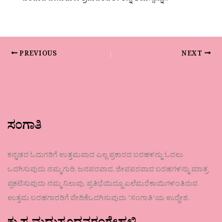
PREVIOUS
NEXT
ಸಂಗಾತಿ
ಕನ್ನಡದ ಓದುಗರಿಗೆ ಉತ್ತಮವಾದ ಎಲ್ಲ ಪ್ರಕಾರದ ಬರಹಳನ್ನು ಓದಲು
ಒದಗಿಸುವುದು ನಮ್ಮ ಗುರಿ. ಜನಪರವಾದ, ಜೀವಪರವಾದ ಬರಹಗಳನ್ನು ಮಾತ್ರ
ಪ್ರಕಟಿಸುವುದು ನಮ್ಮ ನಿಲುವು. ಪ್ರತಿಭೆಯಿದ್ದೂ ಎಲೆಮರೆಕಾಯಿಗಳಂತಿರುವ
ಉತ್ತಮ ಬರಹಗಾರರಿಗೆ ವೇದಿಕೆಒದಗಿಸುವುದು ʼಸಂಗಾತಿʼಯ ಉದ್ದೇಶ.