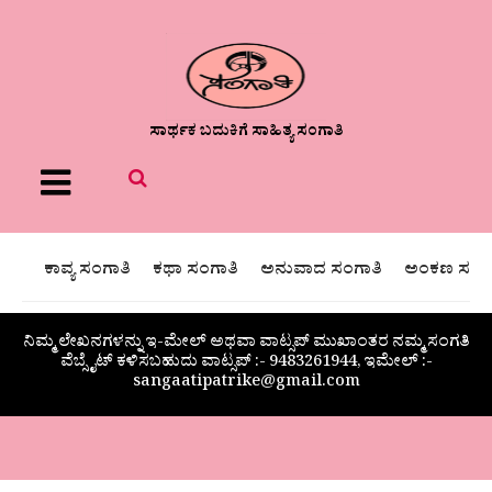
ಸಾರ್ಥಕ ಬದುಕಿಗೆ ಸಾಹಿತ್ಯ ಸಂಗಾತಿ
Menu
ಕಾವ್ಯ ಸಂಗಾತಿ
ಕಥಾ ಸಂಗಾತಿ
ಅನುವಾದ ಸಂಗಾತಿ
ಅಂಕಣ ಸಂಗಾ
ನಿಮ್ಮ ಲೇಖನಗಳನ್ನು ಇ-ಮೇಲ್ ಅಥವಾ ವಾಟ್ಸಪ್ ಮುಖಾಂತರ ನಮ್ಮ ಸಂಗತಿ
ವೆಬ್ಸೈಟ್ ಕಳಿಸಬಹುದು ವಾಟ್ಸಪ್‌ :- 9483261944, ಇಮೇಲ್ :-
sangaatipatrike@gmail.com