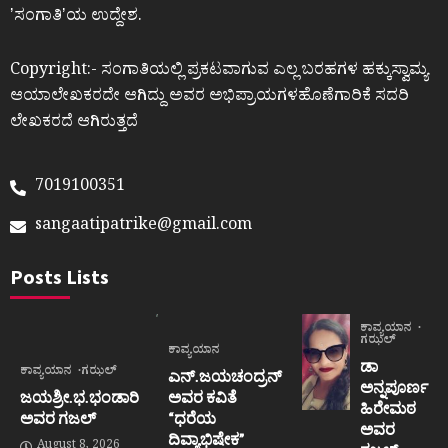
ʼಸಂಗಾತಿʼಯ ಉದ್ದೇಶ.
Copyright:- ಸಂಗಾತಿಯಲ್ಲಿ ಪ್ರಕಟವಾಗುವ ಎಲ್ಲ ಬರಹಗಳ ಹಕ್ಕುಸ್ವಾಮ್ಯ
ಆಯಾಲೇಖಕರದೇ ಆಗಿದ್ದು ಅವರ ಅಭಿಪ್ರಾಯಗಳಹೊಣೆಗಾರಿಕೆ ಸದರಿ
ಲೇಖಕರದೆ ಆಗಿರುತ್ತದೆ
7019100351
sangaatipatrike@gmail.com
Posts Lists
ಕಾವ್ಯಯಾನ
ಗಝಲ್
ಕಾವ್ಯಯಾನ
ಡಾ
ಕಾವ್ಯಯಾನ
ಗಝಲ್
ಎನ್.ಜಯಚಂದ್ರನ್
ಅನ್ನಪೂರ್ಣ
ಜಯಶ್ರೀ.ಭ.ಭಂಡಾರಿ
ಅವರ ಕವಿತೆ
ಹಿರೇಮಠ
ಅವರ ಗಜಲ್
“ಧರೆಯ
ಅವರ
ದಿವ್ಯಾಭಿಷೇಕ”
August 8, 2026