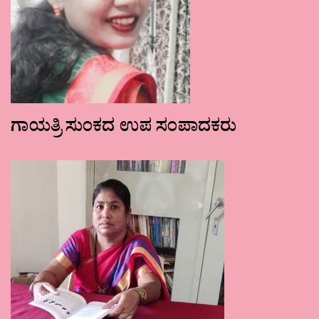
ಗಾಯತ್ರಿ ಸುಂಕದ ಉಪ ಸಂಪಾದಕರು