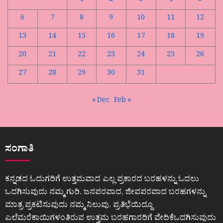
1
2
3
4
5
6
7
8
9
10
11
12
13
14
15
16
17
18
19
20
21
22
23
24
25
26
27
28
29
30
31
« Dec
Feb »
ಸಂಗಾತಿ
ಕನ್ನಡದ ಓದುಗರಿಗೆ ಉತ್ತಮವಾದ ಎಲ್ಲ ಪ್ರಕಾರದ ಬರಹಳನ್ನು ಓದಲು
ಒದಗಿಸುವುದು ನಮ್ಮ ಗುರಿ. ಜನಪರವಾದ, ಜೀವಪರವಾದ ಬರಹಗಳನ್ನು
ಮಾತ್ರ ಪ್ರಕಟಿಸುವುದು ನಮ್ಮ ನಿಲುವು. ಪ್ರತಿಭೆಯಿದ್ದೂ
ಎಲೆಮರೆಕಾಯಿಗಳಂತಿರುವ ಉತ್ತಮ ಬರಹಗಾರರಿಗೆ ವೇದಿಕೆಒದಗಿಸುವುದು