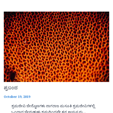
ಪ್ರಬಂದ
October 19, 2019
ಶ್ರಮಜೀವಿ ಜೇನ್ನೊಣಗಳು ನಾಗರಾಜ ಮಸೂತಿ ಶ್ರಮಜೀವಿಗಳಲ್ಲಿ
ಒಂದಾದ ಜೇನುಹುಳು ಶ್ರಮದಿಂದಲೇ ತನ್ನ ಆಯಸ್ಸನ್ನು…