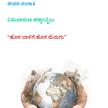
ಜೀವನ-ಸಂಗಾತಿ
ವಿಮಲಾರುಣ ಪಡ್ಡಂಬೈಲು
“ಹೊಸ ಬಾಳಿಗೆ ಹೊಸ ಮೆರುಗು”