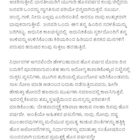
ಆಚರಿಸುತ್ತೇವೆ. ಭಾರತೀಯರಿಗೆ ಯುಗಾದಿ ಹೊಸವರ್ಷದ ಕಂಪು ಚೆಲ್ಲಿದರು
ಜನವರಿ ಒಂದನ್ನು ಸ್ವಾಗತಿಸುವ ಪರಿಯೇ ಭಿನ್ನವಾಗಿರುತ್ತದೆ. ಸೂರ್ಯ,
ಚಂದ್ರ, ಗಾಳಿ, ನೀರು ಎಲ್ಲವು ಎಂದಿನಂತಿದೆ. ಆದರೂ ನಾವು ಉತ್ಸುಕರಾಗಿ
ಭಾವುಕರಾಗುತ್ತೇವೆ. ಜನವರಿ ಒಂದು ಈಗ ತನ್ನ ಹಿಂದಿನ ಸರಳತೆಯನ್ನು
ಬದಿಗಿಟ್ಟು, ಆಧುನಿಕ ಕಾಲಘಟ್ಟದಲ್ಲಿ ಆಧುನಿಕತೆಯ ಸ್ಪರ್ಶದೊಂದಿಗೆ ತನ್ನ
ಉಳಿವನ್ನು ಉಳಿಸಿಕೊಂಡು ಕಿರಿಯರಿಂದ ಹಿರಿಯರ ತನಕದ ಮನಗಳಿಗೆ
ವರುಷದ ಹರುಷದ ಕಂಪು ಸುತ್ತಲು ಹರಡುತ್ತಿದೆ.
ನಿರ್ಧಾರಗಳ ಆಗರವೆಂದೇ ಹೇಳಬಹುದಾದ ಹೊಸ ವರ್ಷದ ಮೊದಲ ದಿನ
ಬದುಕಿಗೆ ಪೂರಕವಾಗುವಂತಹ ಹಾಗು ಆರೋಗ್ಯ ಕಾಪಾಡಿಕೊಳ್ಳುವ ನಿಟ್ಟಿನಲ್ಲಿ
ದುಶ್ಚಟ ವ್ಯಸನಿಗಳು, ಮೂಗಿನ ತುದಿಯಲ್ಲಿ ಮುಂಗೋಪ ಇರಿಸಿಕೊಂಡವರು,
ಸಾಲ ಸೋಲ ಮಾಡಿ ಆಡಂಬರ ಬದುಕು ನಡೆಸುತ್ತಿರುವವರು, ಹೀಗೇ
ಹೇಳುತ್ತಾ ಹೋದರೆ ಹಲವಾರು ಮುಖಗಳು ಸಮಾಜದಲ್ಲಿ ಕಾಣಸಿಗುತ್ತವೆ.
ಇವರಲ್ಲಿ ಕೆಲವರು ತಮ್ಮ ಸ್ವಇಚ್ಛೆಯಿಂದ ಮನಸ್ಸನ್ನು ಪರಿವರ್ತನೆ
ಮಾಡಿಕೊಂಡು, ಬೇಡವಾದದ್ದಕ್ಕೆ ಕಡಿವಾಣ ಹಾಕುವ ಸಲಹಾ ದಿನವು ಹೊಸ
ವರ್ಷವೇ. ಅಂತೆಯೇ ಅಹಿತಕರ ಘಟನೆಗಳು, ಸಾವು, ನೋವು, ನಷ್ಟ
ಮುಂತಾದವುಗಳನ್ನು ಮರೆಯುವ ಪ್ರಯತ್ನ, ಕಾಡುವ ಚಿಂತೆಗಳನ್ನು ಹತ್ತಿಕ್ಕಿ
ಹೊಸ ಆಲೋಚನೆಗಳನ್ನು, ನಿರ್ಧಾರಗಳನ್ನು ಮಾಡುತ್ತಾ ಸಂತೋಷದಿಂದ
ಸುಂದರವಾಗಿ ಬದುಕುವ ಪ್ರಯತ್ನಕ್ಕೆ ಹೊಸ ವರ್ಷವನ್ನೇ