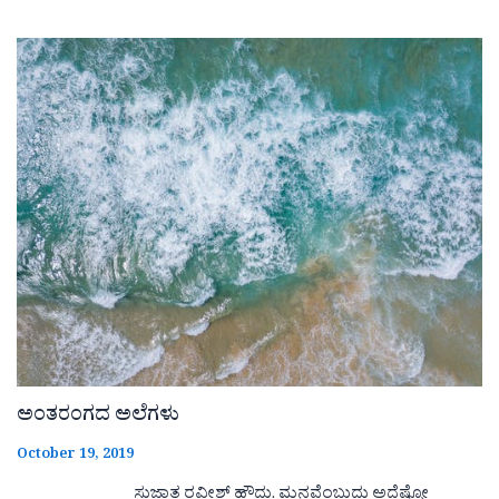
ಅಂತರಂಗದ ಅಲೆಗಳು
October 19, 2019
ಸುಜಾತ ರವೀಶ್ ಹೌದು. ಮನವೆಂಬುದು ಅದೆಷ್ಪೋ