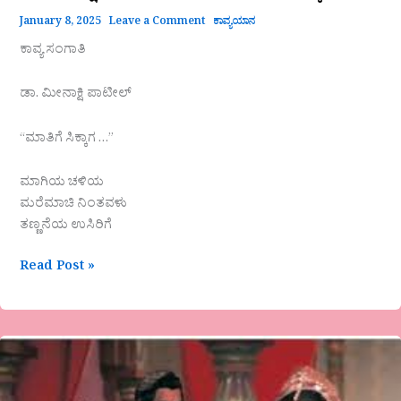
January 8, 2025
Leave a Comment
ಕಾವ್ಯಯಾನ
ಕಾವ್ಯ ಸಂಗಾತಿ
ಡಾ. ಮೀನಾಕ್ಷಿ ಪಾಟೀಲ್
“ಮಾತಿಗೆ ಸಿಕ್ಕಾಗ …”
ಮಾಗಿಯ ಚಳಿಯ
ಮರೆಮಾಚಿ ನಿಂತವಳು
ತಣ್ಣನೆಯ ಉಸಿರಿಗೆ
Read Post »
ತಲ್ಲಾವಜ್ಝುಲ
ಪತಂಜಲಿ
ಶಾಸ್ತ್ರಿ