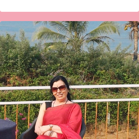
ಡಾ.
ಮೀನಾಕ್ಷಿ
ಪಾಟೀಲ್
ಅವರ
ಕವಿತೆ-“ಮಾತಿಗೆ
ಸಿಕ್ಕಾಗ
…”