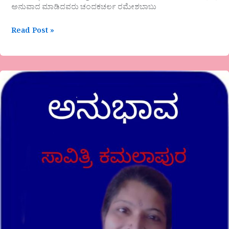
ಅನುವಾದ ಮಾಡಿದವರು ಚಂದಕಚರ್ಲ ರಮೇಶಬಾಬು
Read Post »