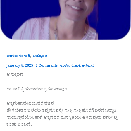
,
ಅಂಕಣ ಸಂಗಾತಿ
ಅನುಭಾವ
January 8, 2025
2 Comments
ಅಂಕಣ ಸಂಗಾತಿ
,
ಅನುಭಾವ
ಅನುಭಾವ
ಡಾ.ಸಾವಿತ್ರಿ ಮಹಾದೇವಪ್ಪ ಕಮಲಾಪುರ
ಅಕ್ಕಮಹಾದೇವಿಯವರ ವಚನ
ಹೇಗೆ ಜೇಡರ ಬಲೆಯು ತನ್ನ ನೂಲನ್ನೇ ಸುತ್ತಿ ,ಸುತ್ತಿ ಹೊರಗೆ ಬರದೆ ಒದ್ದಾಡಿ
ಸಾಯುತ್ತದೆಯೋ, ಹಾಗೆ ಅಕ್ಕನವರ ಮನಸ್ಥಿತಿಯು ಆಗಿರುವುದು ನಮಗಿಲ್ಲಿ
ಕಂಡು ಬಂದಿದೆ .