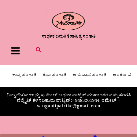
ಸಾರ್ಥಕ ಬದುಕಿಗೆ ಸಾಹಿತ್ಯ ಸಂಗಾತಿ
Menu
ಕಾವ್ಯ ಸಂಗಾತಿ
ಕಥಾ ಸಂಗಾತಿ
ಅನುವಾದ ಸಂಗಾತಿ
ಅಂಕಣ ಸಂಗಾ
ನಿಮ್ಮ ಲೇಖನಗಳನ್ನು ಇ-ಮೇಲ್ ಅಥವಾ ವಾಟ್ಸಪ್ ಮುಖಾಂತರ ನಮ್ಮ ಸಂಗತಿ
ವೆಬ್ಸೈಟ್ ಕಳಿಸಬಹುದು ವಾಟ್ಸಪ್‌ :- 9483261944, ಇಮೇಲ್ :-
sangaatipatrike@gmail.com