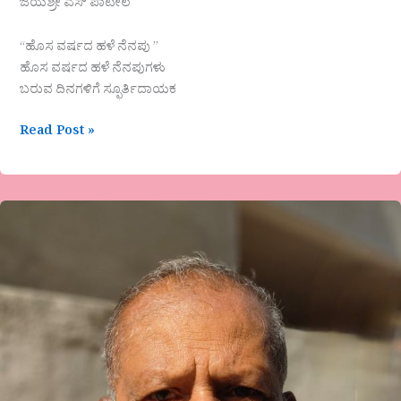
ಜಯಶ್ರೀ ಎಸ್ ಪಾಟೀಲ
“ಹೊಸ ವರ್ಷದ ಹಳೆ ನೆನಪು ”
ಹೊಸ ವರ್ಷದ ಹಳೆ ನೆನಪುಗಳು
ಬರುವ ದಿನಗಳಿಗೆ ಸ್ಫೂರ್ತಿದಾಯಕ
Read Post »
ಖಲೀಲ್‌
ಗಿಬ್ರಾನ್‌
ಕವಿತೆ
“ಫಿಯರ್‌”
ಕವಿತೆಯ
ಕನ್ನಡಾನುವಾದ
ಪಿ.ವೆಂಕಟಾಚಲಯ್ಯ