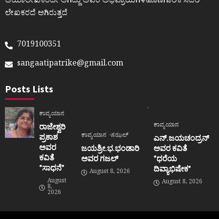
ಆಯಾಲೇಖಕರದೇ ಆಗಿದ್ದು ಅವರ ಅಭಿಪ್ರಾಯಗಳಹೊಣೆಗಾರಿಕೆ ಸದರಿ
ಲೇಖಕರದೆ ಆಗಿರುತ್ತದೆ
7019100351
sangaatipatrike@gmail.com
Posts Lists
ಕಾವ್ಯಯಾನ
ಕಾವ್ಯಯಾನ
ರಾಜೇಶ್ವರಿ
ಕಾವ್ಯಯಾನ
ಗಝಲ್
ಪ್ರಕಾಶ
ಎನ್.ಜಯಚಂದ್ರನ್
ಅವರ
ಜಯಶ್ರೀ.ಭ.ಭಂಡಾರಿ
ಅವರ ಕವಿತೆ
ಕವಿತೆ
ಅವರ ಗಜಲ್
“ಧರೆಯ
“ಸಾಧನೆ”
ದಿವ್ಯಾಭಿಷೇಕ”
August 8, 2026
August
August 8, 2026
8,
2026