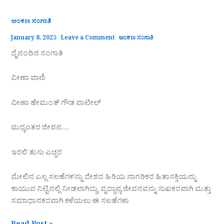
ಅಂಕಣ ಸಂಗಾತಿ
January 8, 2025
Leave a Comment
ಅಂಕಣ ಸಂಗಾತಿ
ದೈನಂದಿನ ಸಂಗಾತಿ
ವೀಣಾ ವಾಣಿ
ವೀಣಾ ಹೇಮಂತ್‌ ಗೌಡ ಪಾಟೀಲ್
ಮಧ್ಯಂತರ ಜೀವನ….
ಇರಲಿ ತುಸು ಎಚ್ಚರ
ಮೇಲಿನ ಎಲ್ಲ ಸಲಹೆಗಳನ್ನು ದೇಶದ ಹಿರಿಯ ನಾಗರಿಕರ ಹಿತಾಸಕ್ತಿಯನ್ನು
ಕಾಯುವ ನಿಟ್ಟಿನಲ್ಲಿ ನೀಡಲಾಗಿದ್ದು, ವೃದ್ಧಾಪ್ಯ ಜೀವನವನ್ನು ಸುಖಕರವಾಗಿ ಮತ್ತು
ಸಮಾಧಾನಕರವಾಗಿ ಕಳೆಯಲು ಈ ಸಲಹೆಗಳು