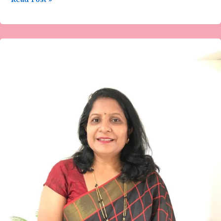
Read Post »
ಜಯಶ್ರೀ
ಎಸ್
ಪಾಟೀಲ
ಅವರ
ಕವಿತೆ-“ಹೊಸ
ವರ್ಷದ
ಹಳೆ
ನೆನಪು
“