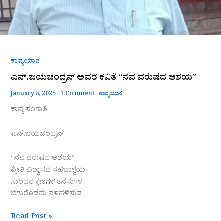
ಕಾವ್ಯಯಾನ
ಎನ್.ಜಯಚಂದ್ರನ್ ಅವರ ಕವಿತೆ “ನವ ವರುಷದ ಆಶಯ”
January 8, 2025
1 Comment
ಕಾವ್ಯಯಾನ
ಕಾವ್ಯ ಸಂಗಾತಿ
ಎನ್.ಜಯಚಂದ್ರನ್
“ನವ ವರುಷದ ಆಶಯ”
ಪ್ರೀತಿ ವಿಶ್ವಾಸದ ಸಹಬಾಳ್ವೆಯ
ಸುಂದರ ಕ್ಷಣಗಳ ಕನಸುಗಳ
ಚಿಗುರೊಡೆದು ನಳನಳಿಸುವ
Read Post »