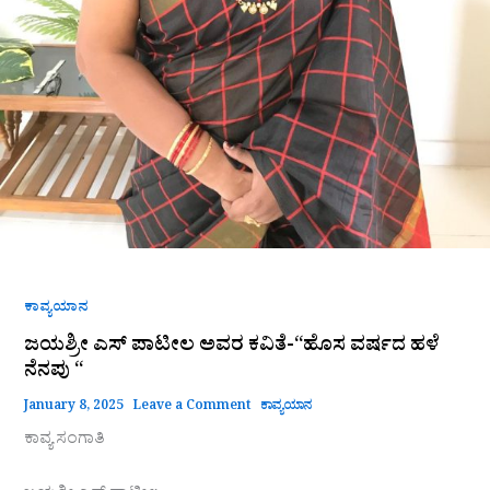
ಕಾವ್ಯಯಾನ
ಜಯಶ್ರೀ ಎಸ್ ಪಾಟೀಲ ಅವರ ಕವಿತೆ-“ಹೊಸ ವರ್ಷದ ಹಳೆ
ನೆನಪು “
January 8, 2025
Leave a Comment
ಕಾವ್ಯಯಾನ
ಕಾವ್ಯ ಸಂಗಾತಿ