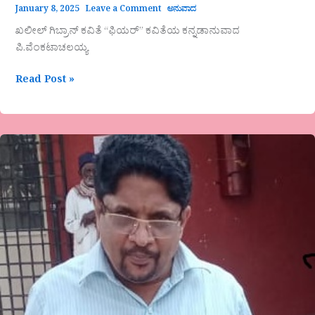
January 8, 2025
Leave a Comment
ಅನುವಾದ
ಖಲೀಲ್‌ ಗಿಬ್ರಾನ್‌ ಕವಿತೆ “ಫಿಯರ್‌” ಕವಿತೆಯ ಕನ್ನಡಾನುವಾದ
ಪಿ.ವೆಂಕಟಾಚಲಯ್ಯ
Read Post »
ಎನ್.ಜಯಚಂದ್ರನ್
ಅವರ
ಕವಿತೆ
“ನವ
ವರುಷದ
ಆಶಯ”