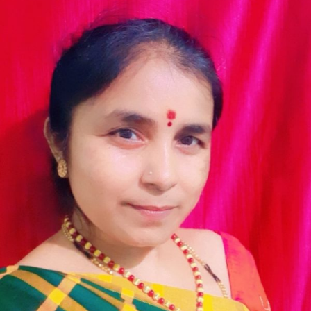
ಅವರಕವಿತೆ-
ಬೀಮಾ
ತೀರದಲ್ಲಿ