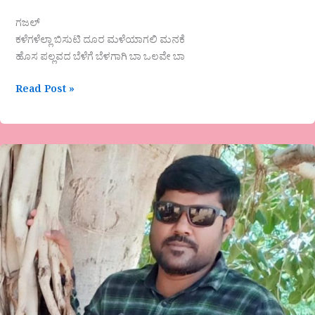
ಗಜಲ್
ಕಳೆಗಳೆಲ್ಲಾ ಬಿಸುಟಿ ದೂರ ಮಳೆಯಾಗಲಿ ಮನಕೆ
ಹೊಸ ಪಲ್ಲವದ ಬೆಳೆಗೆ ಬೆಳಗಾಗಿ ಬಾ ಒಲವೇ ಬಾ
Read Post »
ನಾಗರಾಜ್
ಬೆಳಗಟ್ಟ
ಅವರ
ಕವಿತೆ-
ಜೊತೆಗಷ್ಟು
ಆಯಸ್ಸು