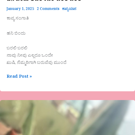
ಹನಿ ಬಿಂದು ಅವರ ಕವಿತೆ-ಬರಲಿ ಬರಲಿ
January 1, 2025
2 Comments
ಕಾವ್ಯಯಾನ
ಕಾವ್ಯ ಸಂಗಾತಿ
ಹನಿ ಬಿಂದು
ಬರಲಿ ಬರಲಿ
ನಾವು ನೀವು ಎಲ್ಲರೂ ಒಂದೇ
ಖುಷಿ, ನೆಮ್ಮದಿಗಾಗಿ ಬರುವೆವು ಮುಂದೆ
Read Post »
ವಿಶಾಲಾ
ಆರಾಧ್ಯ
ಅವರ
ಹೊಸ
ಗಜಲ್