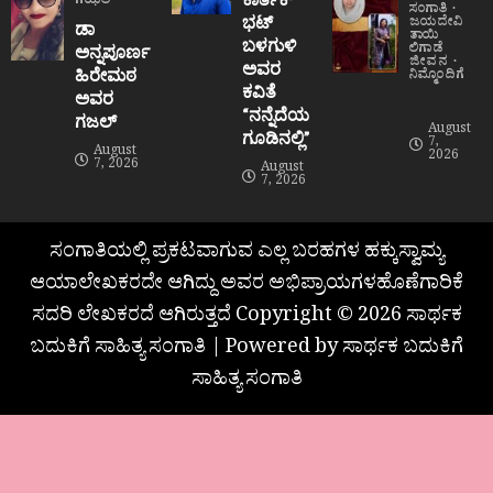
ಗಝಲ್
ಸಂಗಾತಿ
ಭಟ್
ಜಯದೇವಿ
ಡಾ
ತಾಯಿ
ಬಳಗುಳಿ
ಲಿಗಾಡೆ
ಅನ್ನಪೂರ್ಣ
ಜೀವನ
ಅವರ
ಹಿರೇಮಠ
ನಿಮ್ಮೊಂದಿಗೆ
ಕವಿತೆ
ಅವರ
“ನನ್ನೆದೆಯ
ಗಜಲ್
August
ಗೂಡಿನಲ್ಲಿ”
7,
August
2026
7, 2026
August
7, 2026
ಸಂಗಾತಿಯಲ್ಲಿ ಪ್ರಕಟವಾಗುವ ಎಲ್ಲ ಬರಹಗಳ ಹಕ್ಕುಸ್ವಾಮ್ಯ
ಆಯಾಲೇಖಕರದೇ ಆಗಿದ್ದು ಅವರ ಅಭಿಪ್ರಾಯಗಳಹೊಣೆಗಾರಿಕೆ
ಸದರಿ ಲೇಖಕರದೆ ಆಗಿರುತ್ತದೆ Copyright © 2026 ಸಾರ್ಥಕ
ಬದುಕಿಗೆ ಸಾಹಿತ್ಯ ಸಂಗಾತಿ | Powered by ಸಾರ್ಥಕ ಬದುಕಿಗೆ
ಸಾಹಿತ್ಯ ಸಂಗಾತಿ