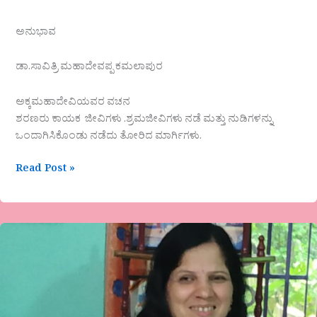
ಅನುಭಾವ
ಡಾ.ಸಾವಿತ್ರಿ ಮಹಾದೇವಪ್ಪ ಕಮಲಾಪುರ
ಅಕ್ಕಮಹಾದೇವಿಯವರ ವಚನ
ಶರಣರು ಕಾಯಕ ಜೀವಿಗಳು .ಶ್ರಮಜೀವಿಗಳು ನಡೆ ಮತ್ತು ನುಡಿಗಳನ್ನು
ಒಂದಾಗಿಸಿಕೊಂಡು ನಡೆದು ತೋರಿದ ಮಾರ್ಗಿಗಳು.
Read Post »
ಸುಧಾ
ಹಡಿನಬಾಳ
ಅವರಹೊಸ
ಕವಿತೆ-
ʼಹೊಸ
ವರುಷ