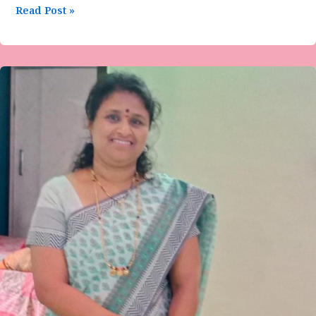
Read Post »
ʼಸ್ವಾಸ್ಥ್ಯ
ಸಮಾಜ
ನಿರ್ಮಾಣ‌ʼ
ಲೇಖನ-
ಶಾರದಜೈರಾಂ.ಬಿ