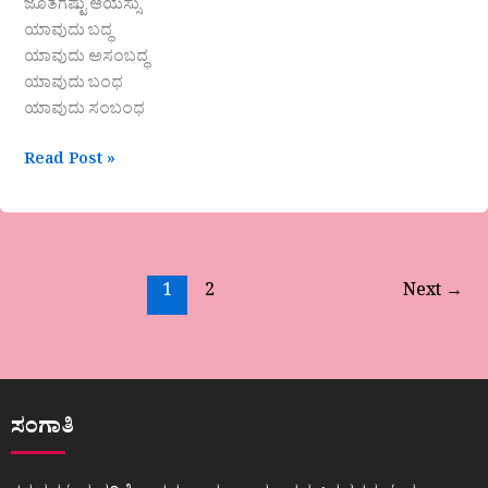
ಜೊತೆಗಷ್ಟು ಆಯಸ್ಸು
ಯಾವುದು ಬದ್ಧ
ಯಾವುದು ಅಸಂಬದ್ಧ
ಯಾವುದು ಬಂಧ
ಯಾವುದು ಸಂಬಂಧ
Read Post »
1
2
Next
→
ಸಂಗಾತಿ