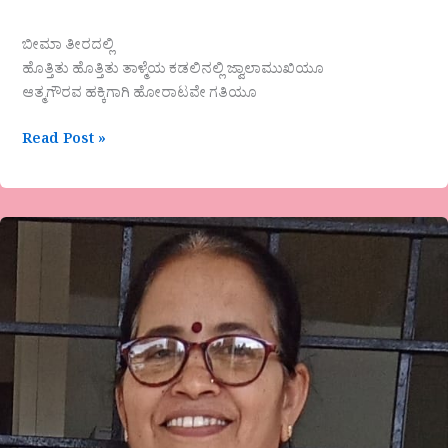
ಬೀಮಾ ತೀರದಲ್ಲಿ
ಹೊತ್ತಿತು ಹೊತ್ತಿತು ತಾಳ್ಮೆಯ ಕಡಲಿನಲ್ಲಿ ಜ್ವಾಲಾಮುಖಿಯೂ
ಆತ್ಮಗೌರವ ಹಕ್ಕಿಗಾಗಿ ಹೋರಾಟವೇ ಗತಿಯೂ
Read Post »
ಬದುಕಿನಲ್ಲಿ
ಸಂತೃಪ್ತಿ
ಲೇಖನ-
ಡಾ.ಸುಮತಿ
ಪಿ