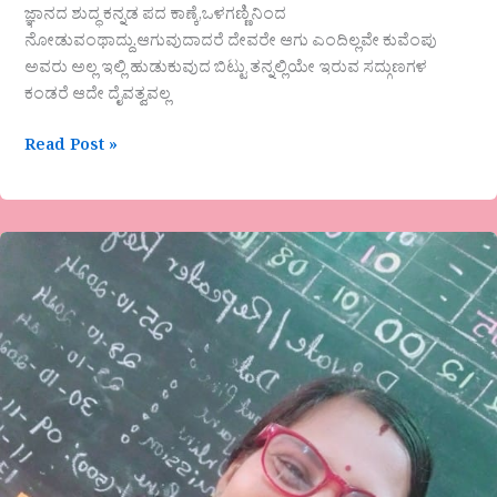
ಜ್ಞಾನದ ಶುದ್ಧ ಕನ್ನಡ ಪದ ಕಾಣ್ಕೆ,ಒಳಗಣ್ಣಿನಿಂದ
ನೋಡುವಂಥಾದ್ದು.ಆಗುವುದಾದರೆ ದೇವರೇ ಆಗು ಎಂದಿಲ್ಲವೇ ಕುವೆಂಪು
ಅವರು ಅಲ್ಲ ಇಲ್ಲಿ ಹುಡುಕುವುದ ಬಿಟ್ಟು ತನ್ನಲ್ಲಿಯೇ ಇರುವ ಸದ್ಗುಣಗಳ
ಕಂಡರೆ ಆದೇ ದೈವತ್ವವಲ್ಲ
Read Post »
ಹನಿ
ಬಿಂದು
ಅವರ
ಕವಿತೆ-
ಬರಲಿ
ಬರಲಿ