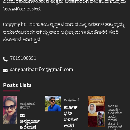
ಎಲೆಮರೆಕಾಯಿಗಳಂತಿರುವ ಉತ್ತಮ ಬರಹಗಾರರಿಗೆ ವೇದಿಕೆಒದಗಿಸುವುದು
ʼಸಂಗಾತಿʼಯ ಉದ್ದೇಶ.
Copyright:- ಸಂಗಾತಿಯಲ್ಲಿ ಪ್ರಕಟವಾಗುವ ಎಲ್ಲ ಬರಹಗಳ ಹಕ್ಕುಸ್ವಾಮ್ಯ
ಆಯಾಲೇಖಕರದೇ ಆಗಿದ್ದು ಅವರ ಅಭಿಪ್ರಾಯಗಳಹೊಣೆಗಾರಿಕೆ ಸದರಿ
ಲೇಖಕರದೆ ಆಗಿರುತ್ತದೆ
7019100351
sangaatipatrike@gmail.com
Posts Lists
ಕಾವ್ಯಯಾನ
ಕಾವ್ಯಯಾನ
ಅಂಕಣ
ಕಾರ್ತಿಕ್
ಗಝಲ್
ಸಂಗಾತಿ
ಭಟ್
ಜಯದೇವಿ
ಡಾ
ತಾಯಿ
ಬಳಗುಳಿ
ಲಿಗಾಡೆ
ಅನ್ನಪೂರ್ಣ
ಜೀವನ
ಅವರ
ಹಿರೇಮಠ
ನಿಮ್ಮೊಂದಿಗೆ