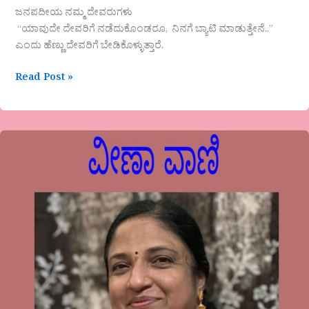
ಜನಪದೀಯ ನಮ್ಮ ದೇವರುಗಳು
“ಯಾವುದೇ ದೇವರಿಗೆ ನಡೆದುಕೊಂಡರೂ, ನಿನಗೆ ಬ್ಯಾಟಿ ಮಾಡುತ್ತೇನೆ..”
ಎಂದು ಹೆಣ್ಣು ದೇವರಿಗೆ ಬೇಡಿಕೊಳ್ಳುತ್ತಾರೆ.
Read Post »
ವೀಣಾ
ಹೇಮಂತ್
ಗೌಡ
ಪಾಟೀಲ್
ಲೇಖನ-
ರಾಷ್ಟ್ರೀಯ
ಮತದಾರರ
ದಿನ
(ಜನವರಿ
25)