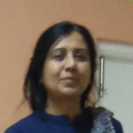
ದೇಶಮುಖ
ಅವರ
ಕವಿತೆ-
ಲಲನೆ