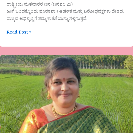
ರಾಷ್ಟ್ರೀಯ ಮತದಾರರ ದಿನ (ಜನವರಿ 25)
ಹೀಗೆ ಒಂದಕ್ಕೊಂದು ಪೂರಕವಾಗಿ ಆಡಳಿತ ಮತ್ತು ವಿರೋಧಪಕ್ಷಗಳು ದೇಶದ,
ರಾಜ್ಯದ ಅಭಿವೃದ್ಧಿ ಗೆ ತಮ್ಮ ಕಾಣಿಕೆಯನ್ನು ಸಲ್ಲಿಸುತ್ತವೆ.
Read Post »
ಭವ್ಯ
ಸುಧಾಕರಜಗಮನೆ
ಅವರ
ಕವಿತೆ-
ಹೆಣ್ಣು