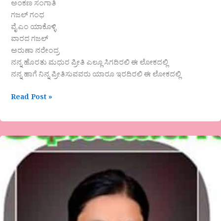
ಅಂಕಣ ಸಂಗಾತಿ
ಗಜಲ್‌ ಗಂಧ
ವೈ ಎಂ ಯಾಕೊಳ್ಳಿ
ವಾರದ ಗಜಲ್
ಅರುಣಾ ನರೇಂದ್ರ
ನನ್ನ ಹೊರತು ಮಧುರ ಪ್ರೀತಿ ಎಲ್ಲೂ ಸಿಗದಿರಲಿ ಈ ಲೋಕದಲ್ಲಿ
ನನ್ನ ಹಾಗೆ ನಿನ್ನ ಪ್ರೀತಿಸುವವರು ಯಾರೂ ಇರದಿರಲಿ ಈ ಲೋಕದಲ್ಲಿ
Read Post »
ರೇಷ್ಮಾ
ಕಂದಕೂರ
ಅವರ
ಕವಿತೆ-
ಬರಿದೆ
ಕಾನನ