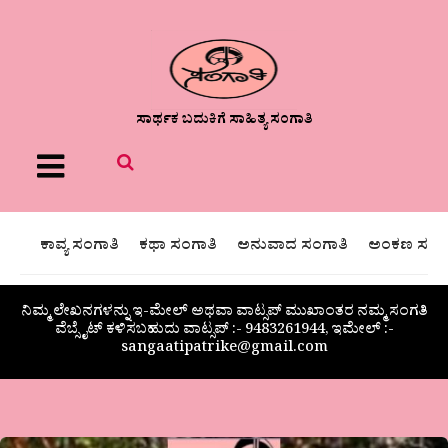
ಸಾರ್ಥಕ ಬದುಕಿಗೆ ಸಾಹಿತ್ಯ ಸಂಗಾತಿ
Menu
ಕಾವ್ಯ ಸಂಗಾತಿ
ಕಥಾ ಸಂಗಾತಿ
ಅನುವಾದ ಸಂಗಾತಿ
ಅಂಕಣ ಸಂಗಾ
ನಿಮ್ಮ ಲೇಖನಗಳನ್ನು ಇ-ಮೇಲ್ ಅಥವಾ ವಾಟ್ಸಪ್ ಮುಖಾಂತರ ನಮ್ಮ ಸಂಗತಿ
ವೆಬ್ಸೈಟ್ ಕಳಿಸಬಹುದು ವಾಟ್ಸಪ್‌ :- 9483261944, ಇಮೇಲ್ :-
sangaatipatrike@gmail.com