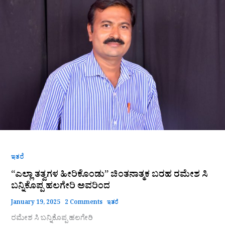
ಹೀರಿಕೊಂಡು”
ಚಿಂತನಾತ್ಮಕ
ಬರಹ
ರಮೇಶ
ಸಿ
ಬನ್ನಿಕೊಪ್ಪ
ಹಲಗೇರಿ
ಅವರಿಂದ
ಇತರೆ
“ಎಲ್ಲಾ ತತ್ವಗಳ ಹೀರಿಕೊಂಡು” ಚಿಂತನಾತ್ಮಕ ಬರಹ ರಮೇಶ ಸಿ
ಬನ್ನಿಕೊಪ್ಪ ಹಲಗೇರಿ ಅವರಿಂದ
January 19, 2025
2 Comments
ಇತರೆ
ರಮೇಶ ಸಿ ಬನ್ನಿಕೊಪ್ಪ ಹಲಗೇರಿ