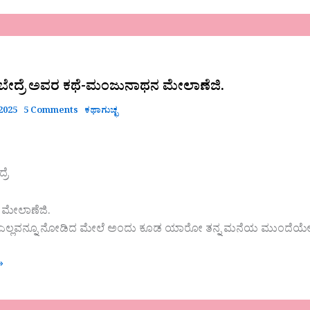
 ಬೇದ್ರೆ ಅವರ ಕಥೆ-ಮಂಜುನಾಥನ ಮೇಲಾಣೆಜಿ.
 2025
5 Comments
ಕಥಾಗುಚ್ಛ
ರೆ
ಮೇಲಾಣೆಜಿ.
ಎಲ್ಲವನ್ನೂ ನೋಡಿದ ಮೇಲೆ ಅಂದು ಕೂಡ ಯಾರೋ ತನ್ನ ಮನೆಯ ಮುಂದೆಯೇ ಇ
»