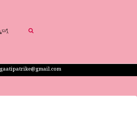
 ಬಗ್ಗೆ
 sangaatipatrike@gmail.com