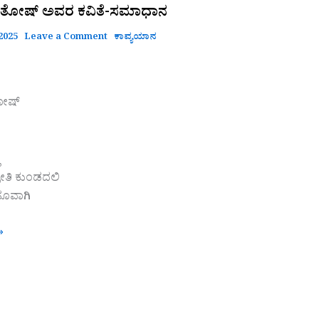
ಸಂತೋಷ್ ಅವರ ಕವಿತೆ-ಸಮಾಧಾನ
 2025
Leave a Comment
ಕಾವ್ಯಯಾನ
ತೋಷ್
ೀತಿ ಕುಂಡದಲಿ
ಹೂವಾಗಿ
»