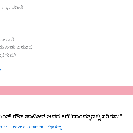
ವರ ಭಾವಗೀತೆ –
ು ಕೋರುವೆ
ಕನು ನೀಡು ಎನುತಲಿ
ತುತಿಸುವೆ//
»
ಂತ್ ಗೌಡ ಪಾಟೀಲ್ ಅವರ ಕಥೆ”ದಾಂಪತ್ಯದಲ್ಲಿ ಸರಿಗಮ”
 2025
Leave a Comment
ಕಥಾಗುಚ್ಛ