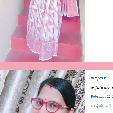
ಹನಿಬಿಂದು
ಅವರ
ಕಾವ್ಯಯಾನ
ಭಾವಗೀತೆ
ಹನಿಬಿಂದು 
–
February 27,
ಭಾರತಿಗೆ
ಕಾವ್ಯ ಸಂಗಾತಿ