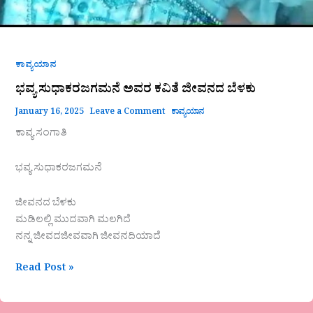
ಕಾವ್ಯಯಾನ
ಭವ್ಯ ಸುಧಾಕರಜಗಮನೆ ಅವರ ಕವಿತೆ ಜೀವನದ ಬೆಳಕು
January 16, 2025
Leave a Comment
ಕಾವ್ಯಯಾನ
ಕಾವ್ಯ ಸಂಗಾತಿ
ಭವ್ಯ ಸುಧಾಕರಜಗಮನೆ
ಜೀವನದ ಬೆಳಕು
ಮಡಿಲಲ್ಲಿ ಮುದವಾಗಿ ಮಲಗಿದೆ
ನನ್ನ ಜೀವದಜೀವವಾಗಿ ಜೀವನದಿಯಾದೆ
Read Post »