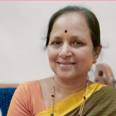
ಶಕುಂತಲಾ
ಎಫ್
ಕೋಣನವರ
ಕವಿತೆ-“ಸವಿಯೋಕಾದೀತ”