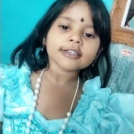
ಬೆಳಕು