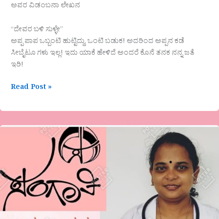
ಅವರ ವಿಡಂಬನಾ ಲೇಖನ
“ದೇವರ ಬಳಿ ಸುಳ್ಳೇ”
ಅಪ್ಪ ಪಾಪ ಒಬ್ಬಂಟಿ ಹುಟ್ಟಿದ್ದು, ಒಂಟಿ ಬಡುಕ! ಅದರಿಂದ ಅಪ್ಪನ ಕಡೆ
ಸೀಬೈಟೂ ಗಳು ಇಲ್ಲ! ಇದು ಯಾಕೆ ಹೇಳಿದೆ ಅಂದರೆ ಕೊನೆ ತನಕ ನನ್ನ ಜತೆ
ಇರಿ!
Read Post »