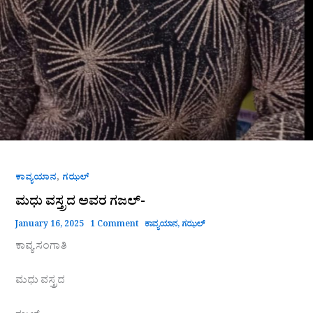
,
ಕಾವ್ಯಯಾನ
ಗಝಲ್
ಮಧು ವಸ್ತ್ರದ ಅವರ ಗಜಲ್-
January 16, 2025
1 Comment
ಕಾವ್ಯಯಾನ
,
ಗಝಲ್
ಕಾವ್ಯ ಸಂಗಾತಿ
ಮಧು ವಸ್ತ್ರದ