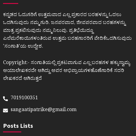
ಕನ್ನಡದ ಓದುಗರಿಗೆ ಉತ್ತಮವಾದ ಎಲ್ಲ ಪ್ರಕಾರದ ಬರಹಳನ್ನು ಓದಲು
ಒದಗಿಸುವುದು ನಮ್ಮ ಗುರಿ. ಜನಪರವಾದ, ಜೀವಪರವಾದ ಬರಹಗಳನ್ನು
ಮಾತ್ರ ಪ್ರಕಟಿಸುವುದು ನಮ್ಮ ನಿಲುವು. ಪ್ರತಿಭೆಯಿದ್ದೂ
ಎಲೆಮರೆಕಾಯಿಗಳಂತಿರುವ ಉತ್ತಮ ಬರಹಗಾರರಿಗೆ ವೇದಿಕೆಒದಗಿಸುವುದು
ʼಸಂಗಾತಿʼಯ ಉದ್ದೇಶ.
Copyright:- ಸಂಗಾತಿಯಲ್ಲಿ ಪ್ರಕಟವಾಗುವ ಎಲ್ಲ ಬರಹಗಳ ಹಕ್ಕುಸ್ವಾಮ್ಯ
ಆಯಾಲೇಖಕರದೇ ಆಗಿದ್ದು ಅವರ ಅಭಿಪ್ರಾಯಗಳಹೊಣೆಗಾರಿಕೆ ಸದರಿ
ಲೇಖಕರದೆ ಆಗಿರುತ್ತದೆ
7019100351
sangaatipatrike@gmail.com
Posts Lists