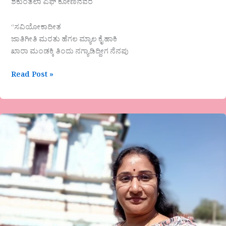
ಶಕುಂತಲಾ ಎಫ್ ಕೋಣನವರ
“ಸವಿಯೋಕಾದೀತ
ಜಾತಿಗೀತಿ ಮರತು ಹೆಗಲ ಮ್ಯಾಲ ಕೈ ಹಾಕಿ
ಖಾರಾ ಮಂಡಕ್ಕಿ ತಿಂದು ನಗ್ಯಾಡಿದ್ದೀಗ ನೆನಪು
Read Post »
ಕಾವ್ಯ
ಪ್ರಸಾದ್
ಅವರ
ಕವಿತೆ-
ಶೃಂಗಾರ
ಕಾವ್ಯದ
ಅಪ್ಪಟ
ಬಂಗಾರ