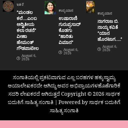
ಇತರೆ
ಕಾವ್ಯಯಾನ
“ಮಂಡಲ
ಕಾವ್ಯಯಾನ
ಕಲೆ….ಎಂಬ
ಉಷಾರಾಣಿ
ನಾಗರಾಜ ಬಿ.
ಅದ್ವಿತೀಯ
ಗುರುಪ್ರಸಾದ್
ನಾಯ್ಕ ಕವಿತೆ
ಕಲಾ ರಚನೆ”‌
ಕೊಡಗು
“ಯಾನ
ವೀಣಾ
“ಹಾರಿತು
ಹೊರಟಾಗ…..”
ಹೇಮಂತ್‌
ವಿಮಾನ”
August 6,
ಗೌಡಪಾಟೀಲ
August 6,
2026
2026
August 6,
2026
ಸಂಗಾತಿಯಲ್ಲಿ ಪ್ರಕಟವಾಗುವ ಎಲ್ಲ ಬರಹಗಳ ಹಕ್ಕುಸ್ವಾಮ್ಯ
ಆಯಾಲೇಖಕರದೇ ಆಗಿದ್ದು ಅವರ ಅಭಿಪ್ರಾಯಗಳಹೊಣೆಗಾರಿಕೆ
ಸದರಿ ಲೇಖಕರದೆ ಆಗಿರುತ್ತದೆ Copyright © 2026 ಸಾರ್ಥಕ
ಬದುಕಿಗೆ ಸಾಹಿತ್ಯ ಸಂಗಾತಿ | Powered by ಸಾರ್ಥಕ ಬದುಕಿಗೆ
ಸಾಹಿತ್ಯ ಸಂಗಾತಿ