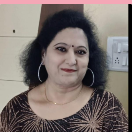
ಮಧು
ವಸ್ತ್ರದ
ಅವರ
ಗಜಲ್-