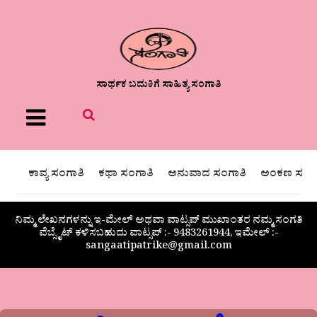
ಸಾರ್ಥಕ ಬದುಕಿಗೆ ಸಾಹಿತ್ಯ ಸಂಗಾತಿ
Menu
ಕಾವ್ಯ ಸಂಗಾತಿ
ಕಥಾ ಸಂಗಾತಿ
ಅನುವಾದ ಸಂಗಾತಿ
ಅಂಕಣ ಸಂಗಾ
ನಿಮ್ಮ ಲೇಖನಗಳನ್ನು ಇ-ಮೇಲ್ ಅಥವಾ ವಾಟ್ಸಪ್ ಮುಖಾಂತರ ನಮ್ಮ ಸಂಗತಿ
ವೆಬ್ಸೈಟ್ ಕಳಿಸಬಹುದು ವಾಟ್ಸಪ್‌ :- 9483261944, ಇಮೇಲ್ :-
sangaatipatrike@gmail.com