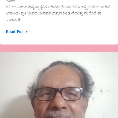
ಗಜಲ್-
ರವಿ ಭುವಿಯರ ದಿವ್ಯ ಪ್ರಾಕೃತಿಕ ಪರಿವರ್ತನೆ ಸನಾತನ ಸಂಸ್ಕೃತಿಯನು ಸಾರಿದೆ
ಅವನಿಯ ಪ್ರತಿ ಜೀವದ ಜೀವನಕೆ ಭಾಗ್ಯದ ಕೊಡುಗೆಯಿತ್ತು ಮೆರೆಸಿದೆ ಈ
ಸಂಕ್ರಾಂತಿ
Read Post »
“ದೇವರ
ಬಳಿ
ಸುಳ್ಳೇ
“ಎಚ್.
ಗೋಪಾಲಕೃಷ್ಣ
ಅವರ
ವಿಡಂಬನಾ
ಲೇಖನ