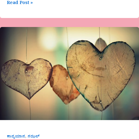
Read Post »
ವೈ.ಎಂ.ಯಾಕೊಳ್ಳಿ/
ಅರುಣಾ
ನರೇಂದ್ರ
ಅವರ
ಗಜಲ್‌
ಜುಗಲ್
ಬಂದಿ
,
ಕಾವ್ಯಯಾನ
ಗಝಲ್