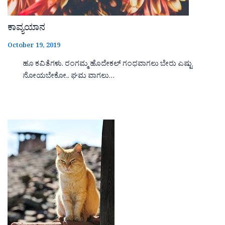
ಕಾವ್ಯಯಾನ
October 19, 2019
ಹೂ ಕವಿತೆಗಳು. ರಂಗಮ್ಮ ಹೊದೇಕಲ್ ಗಂಧವಾಗಲು ಬೇರು ಎಷ್ಟು
ನೋಯಬೇಕೋ.. ಘಮ ವಾಗಲು…