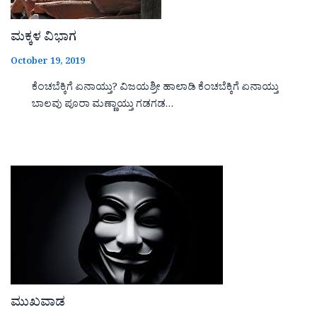
ಮಕ್ಕಳ ವಿಭಾಗ
October 19, 2019
ಕೆಂಚಬೆಕ್ಕಿಗೆ ಏನಾಯ್ತು? ವಿಜಯಶ್ರೀ ಹಾಲಾಡಿ ಕೆಂಚಬೆಕ್ಕಿಗೆ ಏನಾಯ್ತು
ಬಾಲವು ಪೂರಾ ಮಣ್ಣಾಯ್ತು ಗಡಗಡ…
ಮುಖವಾಡ