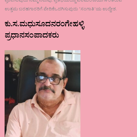
ಪ್ರಕಟಿಸುವುದು ನಮ್ಮ ನಿಲುವು. ಪ್ರತಿಭೆಯಿದ್ದೂ ಎಲೆಮರೆಕಾಯಿಗಳಂತಿರುವ
ಉತ್ತಮ ಬರಹಗಾರರಿಗೆ ವೇದಿಕೆಒದಗಿಸುವುದು ʼಸಂಗಾತಿʼಯ ಉದ್ದೇಶ.
ಕು.ಸ.ಮಧುಸೂದನರಂಗೇಹಳ್ಳಿ
ಪ್ರಧಾನಸಂಪಾದಕರು