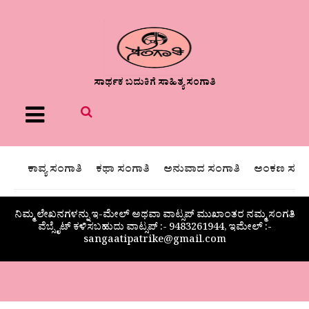
ಸಾರ್ಥಕ ಬದುಕಿಗೆ ಸಾಹಿತ್ಯ ಸಂಗಾತಿ
Menu
ಕಾವ್ಯ ಸಂಗಾತಿ
ಕಥಾ ಸಂಗಾತಿ
ಅನುವಾದ ಸಂಗಾತಿ
ಅಂಕಣ ಸಂಗಾ
ನಿಮ್ಮ ಲೇಖನಗಳನ್ನು ಇ-ಮೇಲ್ ಅಥವಾ ವಾಟ್ಸಪ್ ಮುಖಾಂತರ ನಮ್ಮ ಸಂಗತಿ
ವೆಬ್ಸೈಟ್ ಕಳಿಸಬಹುದು ವಾಟ್ಸಪ್‌ :- 9483261944, ಇಮೇಲ್ :-
sangaatipatrike@gmail.com