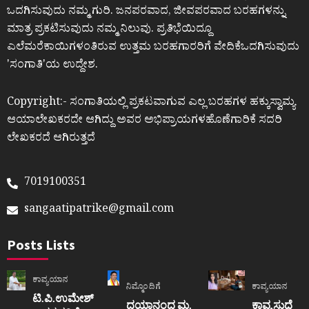
ಒದಗಿಸುವುದು ನಮ್ಮ ಗುರಿ. ಜನಪರವಾದ, ಜೀವಪರವಾದ ಬರಹಗಳನ್ನು
ಮಾತ್ರ ಪ್ರಕಟಿಸುವುದು ನಮ್ಮ ನಿಲುವು. ಪ್ರತಿಭೆಯಿದ್ದೂ
ಎಲೆಮರೆಕಾಯಿಗಳಂತಿರುವ ಉತ್ತಮ ಬರಹಗಾರರಿಗೆ ವೇದಿಕೆಒದಗಿಸುವುದು
ʼಸಂಗಾತಿʼಯ ಉದ್ದೇಶ.
Copyright:- ಸಂಗಾತಿಯಲ್ಲಿ ಪ್ರಕಟವಾಗುವ ಎಲ್ಲ ಬರಹಗಳ ಹಕ್ಕುಸ್ವಾಮ್ಯ
ಆಯಾಲೇಖಕರದೇ ಆಗಿದ್ದು ಅವರ ಅಭಿಪ್ರಾಯಗಳಹೊಣೆಗಾರಿಕೆ ಸದರಿ
ಲೇಖಕರದೆ ಆಗಿರುತ್ತದೆ
7019100351
sangaatipatrike@gmail.com
Posts Lists
ಕಾವ್ಯಯಾನ
ನಿಮ್ಮೊಂದಿಗೆ
ಕಾವ್ಯಯಾನ
ಟಿ.ಪಿ.ಉಮೇಶ್
ದಯಾನಂದ ಮ.
ಕಾವ್ಯ ಸುಧೆ