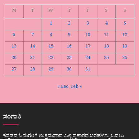
M
T
W
T
F
S
S
1
2
3
4
5
6
7
8
9
10
11
12
13
14
15
16
17
18
19
20
21
22
23
24
25
26
27
28
29
30
31
« Dec
Feb »
ಸಂಗಾತಿ
ಕನ್ನಡದ ಓದುಗರಿಗೆ ಉತ್ತಮವಾದ ಎಲ್ಲ ಪ್ರಕಾರದ ಬರಹಳನ್ನು ಓದಲು