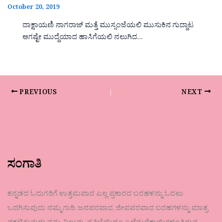
October 20, 2019
ದಾಕ್ಷಾಯಣಿ ನಾಗರಾಜ್ ಮತ್ತೆ ಮುಸ್ಸಂಜೆಯಲಿ ಮುಸುಕಿನ ಗುದ್ದಾಟ
ಆಗಷ್ಟೇ ಮುದ್ದೆಯಾದ ಹಾಸಿಗೆಯಲಿ ನಲುಗಿದ…
PREVIOUS
NEXT
ಸಂಗಾತಿ
ಕನ್ನಡದ ಓದುಗರಿಗೆ ಉತ್ತಮವಾದ ಎಲ್ಲ ಪ್ರಕಾರದ ಬರಹಳನ್ನು ಓದಲು
ಒದಗಿಸುವುದು ನಮ್ಮ ಗುರಿ. ಜನಪರವಾದ, ಜೀವಪರವಾದ ಬರಹಗಳನ್ನು ಮಾತ್ರ