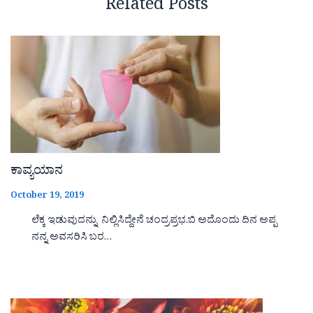
Related Posts
ಕಾವ್ಯಯಾನ
October 19, 2019
ಲೆಕ್ಕ ಇಡುವುದನ್ನು ನಿಲ್ಲಿಸಿದ್ದೇನೆ ಚಂದ್ರಪ್ರಭ.ಬಿ ಅದೊಂದು ದಿನ ಅಪ್ಪ
ನನ್ನ ಅವಸರಿಸಿ ಬರ…