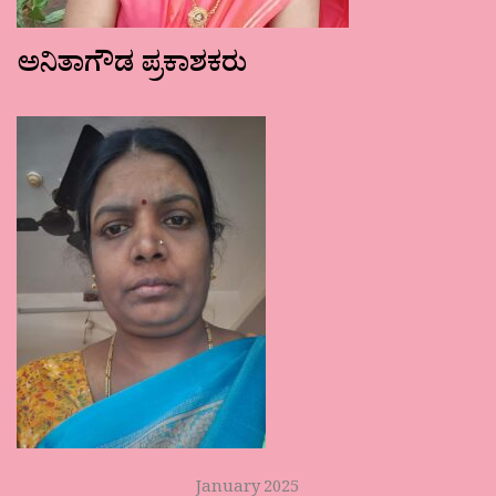
ಅನಿತಾಗೌಡ ಪ್ರಕಾಶಕರು
January 2025