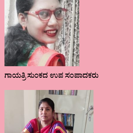
ಗಾಯತ್ರಿ ಸುಂಕದ ಉಪ ಸಂಪಾದಕರು