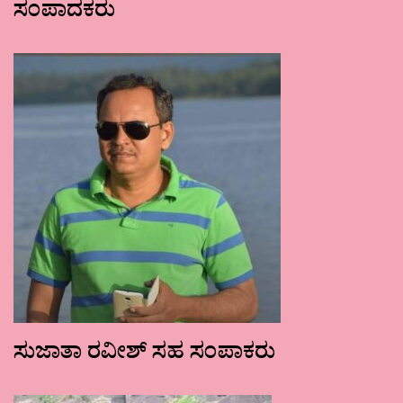
ಸಂಪಾದಕರು
ಸುಜಾತಾ ರವೀಶ್ ಸಹ ಸಂಪಾಕರು