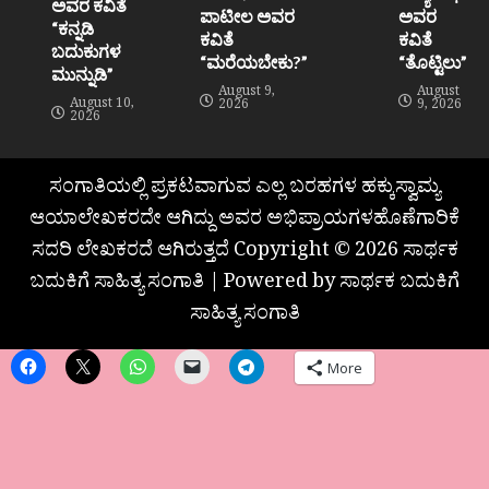
ಅವರ ಕವಿತೆ
ಪಾಟೀಲ ಅವರ
ಅವರ
“ಕನ್ನಡಿ
ಕವಿತೆ
ಕವಿತೆ
ಬದುಕುಗಳ
“ಮರೆಯಬೇಕು?”
“ತೊಟ್ಟಿಲು”
ಮುನ್ನುಡಿ”
August 9,
August
August 10,
2026
9, 2026
2026
ಸಂಗಾತಿಯಲ್ಲಿ ಪ್ರಕಟವಾಗುವ ಎಲ್ಲ ಬರಹಗಳ ಹಕ್ಕುಸ್ವಾಮ್ಯ
ಆಯಾಲೇಖಕರದೇ ಆಗಿದ್ದು ಅವರ ಅಭಿಪ್ರಾಯಗಳಹೊಣೆಗಾರಿಕೆ
ಸದರಿ ಲೇಖಕರದೆ ಆಗಿರುತ್ತದೆ Copyright © 2026 ಸಾರ್ಥಕ
ಬದುಕಿಗೆ ಸಾಹಿತ್ಯ ಸಂಗಾತಿ | Powered by ಸಾರ್ಥಕ ಬದುಕಿಗೆ
ಸಾಹಿತ್ಯ ಸಂಗಾತಿ
More