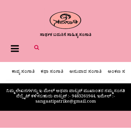
ಸಾರ್ಥಕ ಬದುಕಿಗೆ ಸಾಹಿತ್ಯ ಸಂಗಾತಿ
Menu
ಕಾವ್ಯ ಸಂಗಾತಿ
ಕಥಾ ಸಂಗಾತಿ
ಅನುವಾದ ಸಂಗಾತಿ
ಅಂಕಣ ಸಂಗಾ
ನಿಮ್ಮ ಲೇಖನಗಳನ್ನು ಇ-ಮೇಲ್ ಅಥವಾ ವಾಟ್ಸಪ್ ಮುಖಾಂತರ ನಮ್ಮ ಸಂಗತಿ
ವೆಬ್ಸೈಟ್ ಕಳಿಸಬಹುದು ವಾಟ್ಸಪ್‌ :- 9483261944, ಇಮೇಲ್ :-
sangaatipatrike@gmail.com