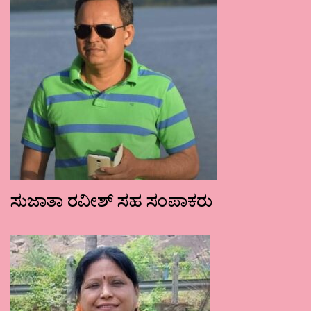
ಸುಜಾತಾ ರವೀಶ್ ಸಹ ಸಂಪಾಕರು