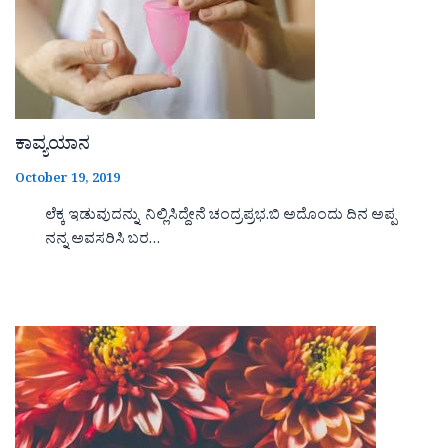
ಕಾವ್ಯಯಾನ
October 19, 2019
ಲೆಕ್ಕ ಇಡುವುದನ್ನು ನಿಲ್ಲಿಸಿದ್ದೇನೆ ಚಂದ್ರಪ್ರಭ.ಬಿ ಅದೊಂದು ದಿನ ಅಪ್ಪ
ನನ್ನ ಅವಸರಿಸಿ ಬರ…