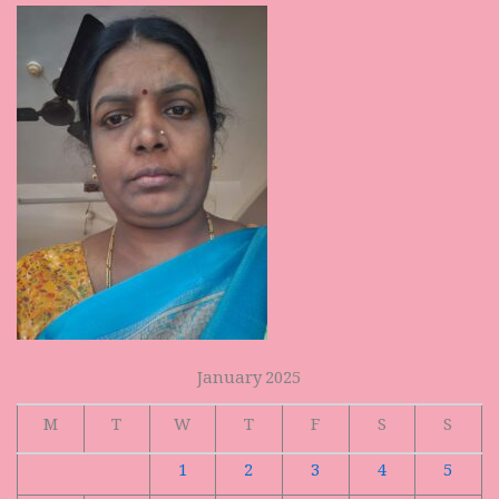
January 2025
M
T
W
T
F
S
S
1
2
3
4
5