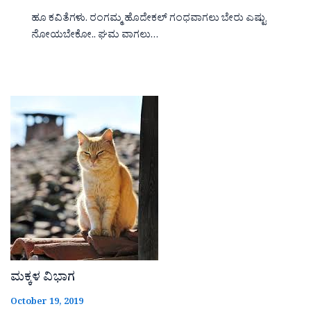
ಹೂ ಕವಿತೆಗಳು. ರಂಗಮ್ಮ ಹೊದೇಕಲ್ ಗಂಧವಾಗಲು ಬೇರು ಎಷ್ಟು
ನೋಯಬೇಕೋ.. ಘಮ ವಾಗಲು…
ಮಕ್ಕಳ ವಿಭಾಗ
October 19, 2019