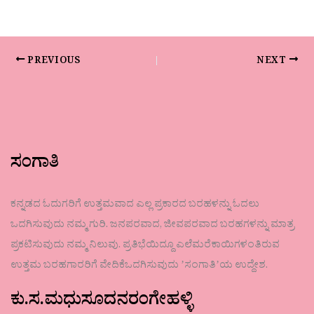
PREVIOUS
NEXT
ಸಂಗಾತಿ
ಕನ್ನಡದ ಓದುಗರಿಗೆ ಉತ್ತಮವಾದ ಎಲ್ಲ ಪ್ರಕಾರದ ಬರಹಳನ್ನು ಓದಲು
ಒದಗಿಸುವುದು ನಮ್ಮ ಗುರಿ. ಜನಪರವಾದ, ಜೀವಪರವಾದ ಬರಹಗಳನ್ನು ಮಾತ್ರ
ಪ್ರಕಟಿಸುವುದು ನಮ್ಮ ನಿಲುವು. ಪ್ರತಿಭೆಯಿದ್ದೂ ಎಲೆಮರೆಕಾಯಿಗಳಂತಿರುವ
ಉತ್ತಮ ಬರಹಗಾರರಿಗೆ ವೇದಿಕೆಒದಗಿಸುವುದು ʼಸಂಗಾತಿʼಯ ಉದ್ದೇಶ.
ಕು.ಸ.ಮಧುಸೂದನರಂಗೇಹಳ್ಳಿ