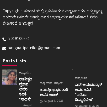
Copyright:- ಸಂಗಾತಿಯಲ್ಲಿ ಪ್ರಕಟವಾಗುವ ಎಲ್ಲ ಬರಹಗಳ ಹಕ್ಕುಸ್ವಾಮ್ಯ
ಆಯಾಲೇಖಕರದೇ ಆಗಿದ್ದು ಅವರ ಅಭಿಪ್ರಾಯಗಳಹೊಣೆಗಾರಿಕೆ ಸದರಿ
ಲೇಖಕರದೆ ಆಗಿರುತ್ತದೆ
7019100351
sangaatipatrike@gmail.com
Posts Lists
ಕಾವ್ಯಯಾನ
ಕಾವ್ಯಯಾನ
ರಾಜೇಶ್ವರಿ
ಕಾವ್ಯಯಾನ
ಗಝಲ್
ಪ್ರಕಾಶ
ಎನ್.ಜಯಚಂದ್ರನ್
ಅವರ
ಜಯಶ್ರೀ.ಭ.ಭಂಡಾರಿ
ಅವರ ಕವಿತೆ
ಕವಿತೆ
ಅವರ ಗಜಲ್
“ಧರೆಯ
“ಸಾಧನೆ”
ದಿವ್ಯಾಭಿಷೇಕ”
August 8, 2026
August
August 8, 2026