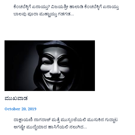
ಕೆಂಚಬೆಕ್ಕಿಗೆ ಏನಾಯ್ತು? ವಿಜಯಶ್ರೀ ಹಾಲಾಡಿ ಕೆಂಚಬೆಕ್ಕಿಗೆ ಏನಾಯ್ತು
ಬಾಲವು ಪೂರಾ ಮಣ್ಣಾಯ್ತು ಗಡಗಡ…
ಮುಖವಾಡ
October 20, 2019
ದಾಕ್ಷಾಯಣಿ ನಾಗರಾಜ್ ಮತ್ತೆ ಮುಸ್ಸಂಜೆಯಲಿ ಮುಸುಕಿನ ಗುದ್ದಾಟ
ಆಗಷ್ಟೇ ಮುದ್ದೆಯಾದ ಹಾಸಿಗೆಯಲಿ ನಲುಗಿದ…