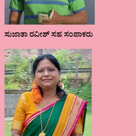
ಸುಜಾತಾ ರವೀಶ್ ಸಹ ಸಂಪಾಕರು