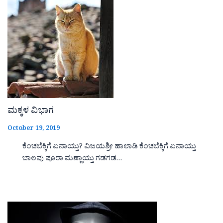
ಮಕ್ಕಳ ವಿಭಾಗ
October 19, 2019
ಕೆಂಚಬೆಕ್ಕಿಗೆ ಏನಾಯ್ತು? ವಿಜಯಶ್ರೀ ಹಾಲಾಡಿ ಕೆಂಚಬೆಕ್ಕಿಗೆ ಏನಾಯ್ತು
ಬಾಲವು ಪೂರಾ ಮಣ್ಣಾಯ್ತು ಗಡಗಡ…