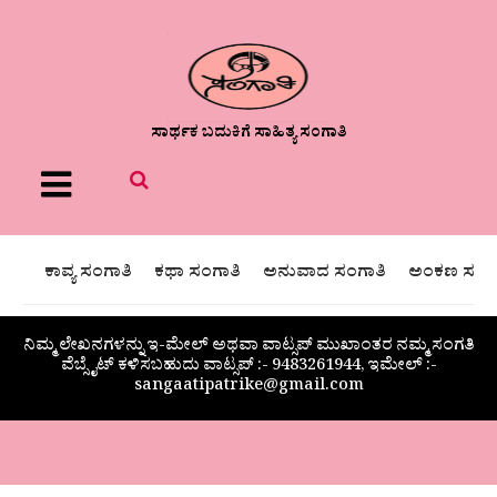
ಸಾರ್ಥಕ ಬದುಕಿಗೆ ಸಾಹಿತ್ಯ ಸಂಗಾತಿ
Menu
ಕಾವ್ಯ ಸಂಗಾತಿ
ಕಥಾ ಸಂಗಾತಿ
ಅನುವಾದ ಸಂಗಾತಿ
ಅಂಕಣ ಸಂಗಾ
ನಿಮ್ಮ ಲೇಖನಗಳನ್ನು ಇ-ಮೇಲ್ ಅಥವಾ ವಾಟ್ಸಪ್ ಮುಖಾಂತರ ನಮ್ಮ ಸಂಗತಿ
ವೆಬ್ಸೈಟ್ ಕಳಿಸಬಹುದು ವಾಟ್ಸಪ್‌ :- 9483261944, ಇಮೇಲ್ :-
sangaatipatrike@gmail.com