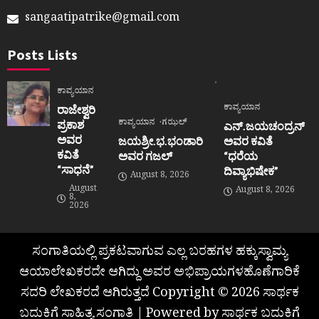
sangaatipatrike@gmail.com
Posts Lists
ಕಾವ್ಯಯಾನ
ಕಾವ್ಯಯಾನ
ರಾಜೇಶ್ವರಿ
ಕಾವ್ಯಯಾನ
ಗಝಲ್
ಪ್ರಕಾಶ
ಎನ್.ಜಯಚಂದ್ರನ್
ಅವರ
ಜಯಶ್ರೀ.ಭ.ಭಂಡಾರಿ
ಅವರ ಕವಿತೆ
ಕವಿತೆ
ಅವರ ಗಜಲ್
“ಧರೆಯ
“ಸಾಧನೆ”
ದಿವ್ಯಾಭಿಷೇಕ”
August 8, 2026
August
August 8, 2026
8,
2026
ಸಂಗಾತಿಯಲ್ಲಿ ಪ್ರಕಟವಾಗುವ ಎಲ್ಲ ಬರಹಗಳ ಹಕ್ಕುಸ್ವಾಮ್ಯ
ಆಯಾಲೇಖಕರದೇ ಆಗಿದ್ದು ಅವರ ಅಭಿಪ್ರಾಯಗಳಹೊಣೆಗಾರಿಕೆ
ಸದರಿ ಲೇಖಕರದೆ ಆಗಿರುತ್ತದೆ Copyright © 2026 ಸಾರ್ಥಕ
ಬದುಕಿಗೆ ಸಾಹಿತ್ಯ ಸಂಗಾತಿ | Powered by ಸಾರ್ಥಕ ಬದುಕಿಗೆ