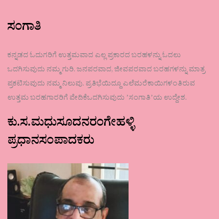
ಸಂಗಾತಿ
ಕನ್ನಡದ ಓದುಗರಿಗೆ ಉತ್ತಮವಾದ ಎಲ್ಲ ಪ್ರಕಾರದ ಬರಹಳನ್ನು ಓದಲು
ಒದಗಿಸುವುದು ನಮ್ಮ ಗುರಿ. ಜನಪರವಾದ, ಜೀವಪರವಾದ ಬರಹಗಳನ್ನು ಮಾತ್ರ
ಪ್ರಕಟಿಸುವುದು ನಮ್ಮ ನಿಲುವು. ಪ್ರತಿಭೆಯಿದ್ದೂ ಎಲೆಮರೆಕಾಯಿಗಳಂತಿರುವ
ಉತ್ತಮ ಬರಹಗಾರರಿಗೆ ವೇದಿಕೆಒದಗಿಸುವುದು ʼಸಂಗಾತಿʼಯ ಉದ್ದೇಶ.
ಕು.ಸ.ಮಧುಸೂದನರಂಗೇಹಳ್ಳಿ
ಪ್ರಧಾನಸಂಪಾದಕರು