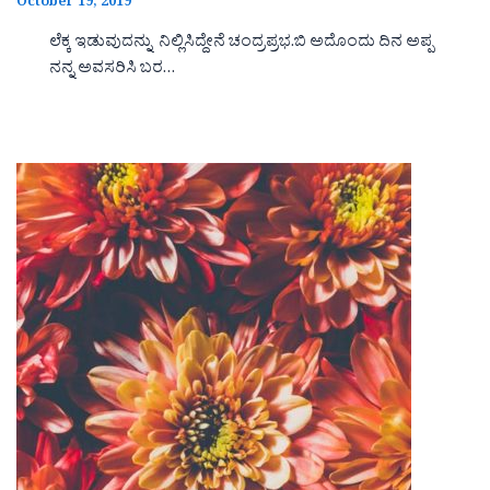
October 19, 2019
ಲೆಕ್ಕ ಇಡುವುದನ್ನು ನಿಲ್ಲಿಸಿದ್ದೇನೆ ಚಂದ್ರಪ್ರಭ.ಬಿ ಅದೊಂದು ದಿನ ಅಪ್ಪ
ನನ್ನ ಅವಸರಿಸಿ ಬರ…