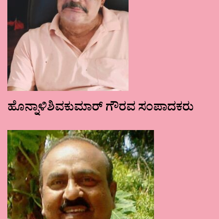
ಹೊನ್ನಾಳಿಶಿವಕುಮಾರ್ ಗೌರವ ಸಂಪಾದಕರು