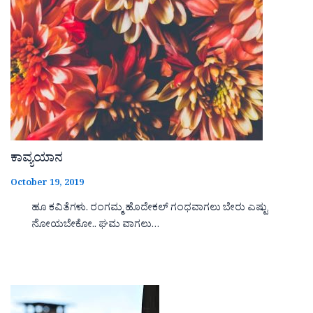
ಕಾವ್ಯಯಾನ
October 19, 2019
ಹೂ ಕವಿತೆಗಳು. ರಂಗಮ್ಮ ಹೊದೇಕಲ್ ಗಂಧವಾಗಲು ಬೇರು ಎಷ್ಟು
ನೋಯಬೇಕೋ.. ಘಮ ವಾಗಲು…