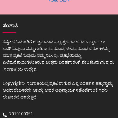
« Dec
Feb »
ಸಂಗಾತಿ
ಕನ್ನಡದ ಓದುಗರಿಗೆ ಉತ್ತಮವಾದ ಎಲ್ಲ ಪ್ರಕಾರದ ಬರಹಳನ್ನು ಓದಲು
ಒದಗಿಸುವುದು ನಮ್ಮ ಗುರಿ. ಜನಪರವಾದ, ಜೀವಪರವಾದ ಬರಹಗಳನ್ನು
ಮಾತ್ರ ಪ್ರಕಟಿಸುವುದು ನಮ್ಮ ನಿಲುವು. ಪ್ರತಿಭೆಯಿದ್ದೂ
ಎಲೆಮರೆಕಾಯಿಗಳಂತಿರುವ ಉತ್ತಮ ಬರಹಗಾರರಿಗೆ ವೇದಿಕೆಒದಗಿಸುವುದು
ʼಸಂಗಾತಿʼಯ ಉದ್ದೇಶ.
Copyright:- ಸಂಗಾತಿಯಲ್ಲಿ ಪ್ರಕಟವಾಗುವ ಎಲ್ಲ ಬರಹಗಳ ಹಕ್ಕುಸ್ವಾಮ್ಯ
ಆಯಾಲೇಖಕರದೇ ಆಗಿದ್ದು ಅವರ ಅಭಿಪ್ರಾಯಗಳಹೊಣೆಗಾರಿಕೆ ಸದರಿ
ಲೇಖಕರದೆ ಆಗಿರುತ್ತದೆ
7019100351