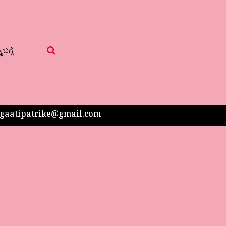
 ಬಗ್ಗೆ
 sangaatipatrike@gmail.com