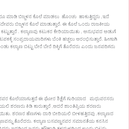
ೂ ಮಾಡಿ ಬಿಜ್ಜಳನ ಕೊಲೆ ಮಾಡಲು ಹೊಂಚು ಹಾಕುತ್ತಿದ್ದರು ,ಇದೆ
ು ಜಗದೇವರು ಬಿಜ್ಜಳನ ಕೊಲೆ ಮಾಡುತ್ತಾರೆ. ಈ ಕೊಲೆ ಒಂದು ರಾಜಕೀಯ
ೆ ಕಟ್ಟುತ್ತಾರೆ . ಕಲ್ಯಾಣವು ಕಟುಕರ ಕೇರಿಯಾಯಿತು , ಅನುಭವದ ಅಡುಗೆ
ಪಕಕ್ಕೆ ಸಂಪ್ರದಾಯವಾದಿಗಳು ಬೆಂಕಿ ಹಚ್ಚಲು ಆರಂಭಿಸುತ್ತಾರೆ. ಹೀಗಾಗಿ
ು ಕಲ್ಯಾಣ ಬಿಟ್ಟು ಬೇರೆ ಬೇರೆ ದಿಕ್ಕಿಗೆ ತೊರೆದರು ಎಂದು ಜನಪದಿಗರು
 ಕೊಲೆಯಾಗುತ್ತದೆ ಈ ಘೋರ ಶಿಕ್ಷೆಗೆ ಗುರಿಯಾದ ಮಧುವರಸರು
ದಿಯಲಿ ಶರಣರು ಕಿಡಿ ಕಾರುತ್ತಾರೆ ,ಆದರೆ ಶಾಂತಿಪ್ರಿಯ ಶರಣರು
ಾಯಿತು. ಶರಣರ ಹೆಣಗಳು ದಾರಿ ಬೀದಿಯಲಿ ಬೀಳಹತ್ತಿದವು .ಕಲ್ಯಾಣದ
ಲ್ಯಾಣವನ್ನು ತೊರೆದರು. ಕಲ್ಯಾಣ ಬಸವಣ್ಣನವರ ಸಮಾನತೆಯ ಕನಸಿನ