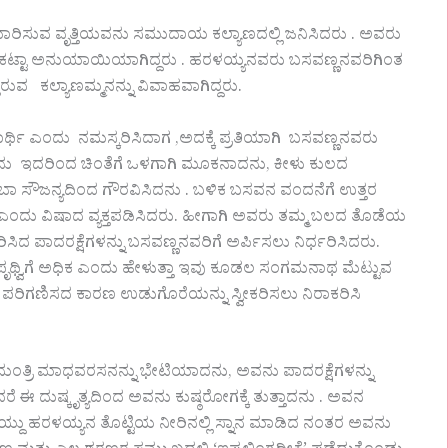
ಸುವ ವೃತ್ತಿಯವನು ಸಮುದಾಯ ಕಲ್ಯಾಣದಲ್ಲಿ ಜನಿಸಿದರು . ಅವರು
ನ ಕಟ್ಟಾ ಅನುಯಾಯಿಯಾಗಿದ್ದರು . ಹರಳಯ್ಯನವರು ಬಸವಣ್ಣನವರಿಗಿಂತ
ರುವ ಕಲ್ಯಾಣಮ್ಮನನ್ನು ವಿವಾಹವಾಗಿದ್ದರು.
ರ್ಥಿ ಎಂದು ನಮಸ್ಕರಿಸಿದಾಗ ,ಅದಕ್ಕೆ ಪ್ರತಿಯಾಗಿ ಬಸವಣ್ಣನವರು
ಯನು ಇದರಿಂದ ಚಿಂತೆಗೆ ಒಳಗಾಗಿ ಮೂಕನಾದನು, ಕೀಳು ಕುಲದ
ಸೌಜನ್ಯದಿಂದ ಗೌರವಿಸಿದನು . ಬಳಿಕ ಬಸವನ ವಂದನೆಗೆ ಉತ್ತರ
ು ಎಂದು ವಿಷಾದ ವ್ಯಕ್ತಪಡಿಸಿದರು. ಹೀಗಾಗಿ ಅವರು ತಮ್ಮ ಬಲದ ತೊಡೆಯ
 ಪಾದರಕ್ಷೆಗಳನ್ನು ಬಸವಣ್ಣನವರಿಗೆ ಅರ್ಪಿಸಲು ನಿರ್ಧರಿಸಿದರು.
ೃಥ್ವಿಗೆ ಅಧಿಕ ಎಂದು ಹೇಳುತ್ತಾ ಇವು ಕೂಡಲ ಸಂಗಮನಾಥ ಮೆಟ್ಟುವ
ಪರಿಗಣಿಸದ ಕಾರಣ ಉಡುಗೊರೆಯನ್ನು ಸ್ವೀಕರಿಸಲು ನಿರಾಕರಿಸಿ
ಂತ್ರಿ ಮಾಧವರಸನನ್ನು ಭೇಟಿಯಾದನು, ಅವನು ಪಾದರಕ್ಷೆಗಳನ್ನು
ದರೆ ಈ ದುಷ್ಕೃತ್ಯದಿಂದ ಅವನು ಕುಷ್ಠರೋಗಕ್ಕೆ ತುತ್ತಾದನು . ಅವನ
ದು ಹರಳಯ್ಯನ ತೊಟ್ಟಿಯ ನೀರಿನಲ್ಲಿ ಸ್ನಾನ ಮಾಡಿದ ನಂತರ ಅವನು