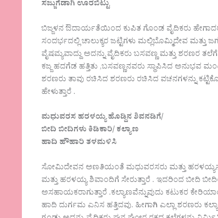
ಸಜ್ಜುಗೆಡಾಗಿ ಊರಬಿಟ್ಟು
ಬಿಜ್ಜಳನ ಔದಾರ್ಯತೆಯಿಂದ ಕುಪಿತ ಗೊಂಡ ವೈದಿಕರು ಹೇಗಾದರ
ಸಂದರ್ಭದಲ್ಲಿ ಚಾಲುಕ್ಯರ ಜಟ್ಟಿಗಳು ಮಲ್ಲಿಬೊಮ್ಮಿದೇವ ಮತ್ತ
ವೈಷಮ್ಯವಾದ್ದು ಅದನ್ನು ವೈದಿಕರು ಬಸವಣ್ಣ ಮತ್ತು ಶರಣರ ತಲೆಗ
ಕಜ್ಜ ಹದಗೆಡ ಹತ್ತಿತು ,ಬಸವಣ್ಣನವರು ಸ್ಥಾಪಿಸಿದ ಅನುಭವ ಮಂಟ
ಶರಣರು ತಾವು ರಚಿಸಿದ ಶರಣರು ರಚಿಸಿದ ವಚನಗಳನ್ನು ಕಟ್ಟಿಕೊಂಡ
ಹೇಳುತ್ತಾರೆ .
ಮಧುವರಸ ಹರಳಯ್ಯ ಹೊಡ್ದಿನ ಶಿವನಡಿಗೆ/
ಬೀದಿ ಬೀದಿಗಳು ಕಿಡಿಕಾರಿ/ ಕಲ್ಯಾಣ
ಹಾದಿ ಹೌಹಾರಿ ತಳಮಳಿಸಿ
ಸೋಮಿದೇವನ ಅಣತಿಯಂತೆ ಮಧುವರಸರು ಮತ್ತು ಹರಳಯ್ಯನವರ
ಮತ್ತು ಹರಳಯ್ಯ ಶಿವಾಂದಿಗೆ ಸೇರುತ್ತಾರೆ . ಇದರಿಂದ ಬೀದಿ ಬೀ
ಅಸಹಾಯಕರಾಗುತ್ತಾರೆ .ಕಲ್ಯಾಣವೆನ್ನುವುದು ಕಟುಕರ ಕೇರಿಯ
ಹಾದಿ ದುರ್ಗಮ ಎನಿಸ ಹತ್ತಿದವು. ಹೀಗಾಗಿ ಎಲ್ಲಾ ಶರಣರು ಕ