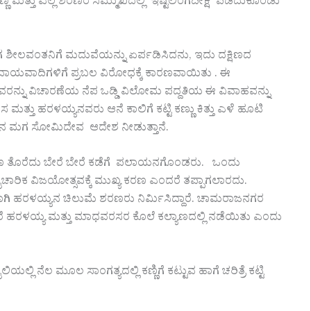
ತ್ತು ಎಲ್ಲ ಶರಣರ ಸಮ್ಮುಖದಲ್ಲಿ ‘ಇಷ್ಟಲಿಂಗದೀಕ್ಷೆ’ ಪಡೆದುಕೊಂಡು
ಲವಂತನಿಗೆ ಮದುವೆಯನ್ನು ಏರ್ಪಡಿಸಿದನು, ಇದು ದಕ್ಷಿಣದ
್ರದಾಯವಾದಿಗಳಿಗೆ ಪ್ರಬಲ ವಿರೋಧಕ್ಕೆ ಕಾರಣವಾಯಿತು . ಈ
್ನು ವಿಚಾರಣೆಯ ನೆಪ ಒಡ್ಡಿ ವಿಲೋಮ ಪದ್ದತಿಯ ಈ ವಿವಾಹವನ್ನು
 ಮತ್ತು ಹರಳಯ್ಯನವರು ಆನೆ ಕಾಲಿಗೆ ಕಟ್ಟಿ ಕಣ್ಣು ಕಿತ್ತು ಎಳೆ ಹೂಟಿ
ಬಿಜ್ಜಳನ ಮಗ ಸೋಮಿದೇವ ಆದೇಶ ನೀಡುತ್ತಾನೆ.
ಣ ತೊರೆದು ಬೇರೆ ಬೇರೆ ಕಡೆಗೆ ಪಲಾಯನಗೊಂಡರು. ಒಂದು
ವೈಚಾರಿಕ ವಿಜಯೋತ್ಸವಕ್ಕೆ ಮುಖ್ಯ ಕರಣ ಎಂದರೆ ತಪ್ಪಾಗಲಾರದು.
ಪಿಗಾಗಿ ಹರಳಯ್ಯನ ಚಿಲುಮೆ ಶರಣರು ನಿರ್ಮಿಸಿದ್ದಾರೆ. ಚಾಮರಾಜನಗರ
ದರೆ ಹರಳಯ್ಯ ಮತ್ತು ಮಾಧವರಸರ ಕೊಲೆ ಕಲ್ಯಾಣದಲ್ಲಿ ನಡೆಯಿತು ಎಂದು
ಲಿಯಲ್ಲಿ ನೆಲ ಮೂಲ ಸಾಂಗತ್ಯದಲ್ಲಿ ಕಣ್ಣಿಗೆ ಕಟ್ಟುವ ಹಾಗೆ ಚರಿತ್ರೆ ಕಟ್ಟಿ