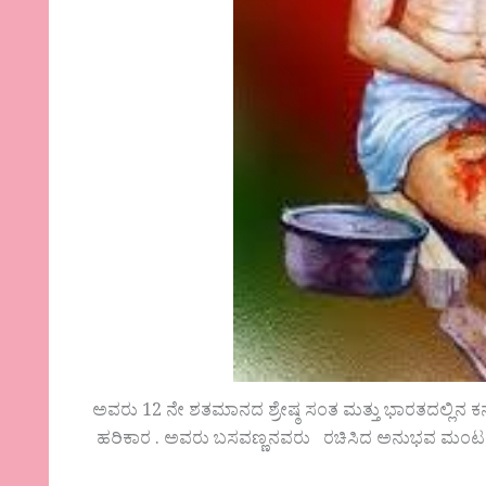
ಅವರು 12 ನೇ ಶತಮಾನದ ಶ್ರೇಷ್ಠ ಸಂತ ಮತ್ತು ಭಾರತದಲ್ಲ
ಹರಿಕಾರ . ಅವರು ಬಸವಣ್ಣನವರು ರಚಿಸಿದ ಅನುಭವ ಮಂಟಪಕ್