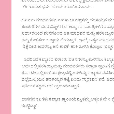
ವಾಸಿಯಾದನು. ಮಾಧವರಸನು ಅವನಲ್ಲಿ ಕ್ಷಮೆಯಾಚಿಸಿ ಬಸವಣ್ಣ ಮ
ಲಿಂಗಾಯತ ಧರ್ಮದ ಅನುಯಾಯಿಯಾದನು .
ಬಸವನು ಮಾಧವರಸನ ಮಗಳು ಲಾವಣ್ಯಳನ್ನು ಹರಳಯ್ಯನ ಮಗ ಶೀ
ಕಲಚುರಿಗಳ ದೊರೆ ಬಿಜ್ಜಳ II ರ ಆಸ್ಥಾನದ ಮಂತ್ರಿಗಳಿಗೆ ಸಂಪ
ನಿರ್ಧಾರದಿಂದ ಮನನೊಂದ ಆತ ಮಾಧವರ ಮತ್ತು ಹರಳಯ್ಯನವರನ
ರದ್ದು ಗೊಳಿಸಲು ಒತ್ತಾಯ ಹೇರುತ್ತಾರೆ . ಇದಕ್ಕೆ ಒಪ್ಪದ ಮಾಧವರಸ
ಶಿಕ್ಷೆ ನೀಡಿ ಅವರನ್ನು ಆನೆ ಕಾಲಿಗೆ ಹಾಕಿ ತುಳಿಸಿ ಕೊಲ್ಲಲು 
ಇದರಿಂದ ಕಲ್ಯಾಣದ ಶರಣರು ವಚನಗಳನ್ನು ಉಳಿಸಲು ಕಲ್ಯಾ
ಅರ್ಥದಲ್ಲಿ ಹರಳಯ್ಯ ಮತ್ತು ಮಾಧವರಸರು ಕಲ್ಯಾಣ ಕ್ರಾಂತಿಗೆ 
ಕರ್ನಾಟಕದಲ್ಲಿ ಉಳಿಯ ಕ್ಷೇತ್ರದಲ್ಲಿ ಹರಳಯ್ಯನ ತ್ಯಾಗದ ನೆನ
ಜಿಲ್ಲೆಯಲ್ಲಿಯೂ ಹರಳಯ್ಯನ ಕಟ್ಟೆ ಎಂದು ಸ್ಮಾರಕವೂ ಇದೆ. ಆ
ಇತಿಹಾಸ ತಜ್ಞರು ಅಭಿಪ್ರಾಯಪಡುತ್ತಾರೆ.
ಜಾನಪದ ಕವಿಗಳು
ಕಲ್ಯಾಣ ಕ್ರಾಂತಿಯನ್ನು
ತಮ್ಮ ಅತ್ಯಂತ ದೇಸಿ ಶೈ
ಕೊಟ್ಟಿದ್ದಾರೆ
.