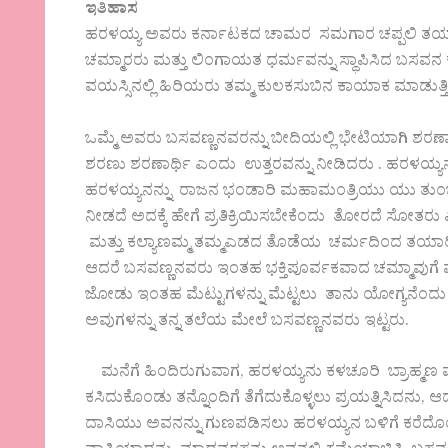
ಇತಿಹಾಸ
ಹರಳಯ್ಯ ಅವರು ಕರ್ನಾಟಕದ ಚಾಮರ ಸಮಗಾರ ಚಪ್ಪಲಿ ತಯಾರಿ
ಚಮ್ಮಾರರು ಮತ್ತು ಲಿಂಗಾಯತ ಧರ್ಮವನ್ನು ಸ್ಥಾಪಿಸಿದ ಬಸವ
ವಯಸ್ಸಿನಲ್ಲಿ ಹಿರಿಯರು ತಮ್ಮ ಕುಲಕಸುಬಿನ ಕಾಯಾಕ ಮಾಡುತ್ತಿ
ಒಮ್ಮೆ ಅವರು ಬಸವಣ್ಣನವರನ್ನು ಬೀದಿಯಲ್ಲಿ ಭೇಟಿಯಾಗಿ ಶರಣಾ
ಶರಣು ಶರಣಾರ್ಥಿ ಎಂದು ಉತ್ತರವನ್ನು ನೀಡಿದರು . ಹರಳಯ್
ಹರಳಯ್ಯನನ್ನು ರಾಜನ ಭಂಡಾರಿ ಮಹಾಮಂತ್ರಿಯು ಯು ತುಂಬಾ 
ನೀಡದೆ ಅದಕ್ಕೆ ಹೇಗೆ ಪ್ರತಿಕ್ರಿಯಿಸಬೇಕೆಂದು ತೋರದೆ ಸೋತರ
ಮತ್ತು ಕಲ್ಯಾಣಮ್ಮ ತಮ್ಮಎಡದ ತೊಡೆಯ ಚರ್ಮದಿಂದ ತಯಾರಿಸಿದ
ಆದರೆ ಬಸವಣ್ಣನವರು ಇಂತಹ ಭಕ್ತಿಪೂರ್ವಕವಾದ ಚಮ್ಮಾವುಗೆ ಪ
ಜೋಡು ಇಂತಹ ಮೆಟ್ಟುಗಳನ್ನು ಮೆಟ್ಟಲು ತಾನು ಯೋಗ್ಯನೆಂದು 
ಅವುಗಳನ್ನು ತನ್ನ ತಲೆಯ ಮೇಲೆ ಬಸವಣ್ಣನವರು ಇಟ್ಟರು.
ಮನೆಗೆ ಹಿಂದಿರುಗುವಾಗ, ಹರಳಯ್ಯನು ಕಳಚೂರಿ ಬ್ರಾಹ್ಮಣ ಮ
ಕಸಿದುಕೊಂಡು ತನ್ನೊಂದಿಗೆ ತೆಗೆದುಕೊಳ್ಳಲು ಪ್ರಯತ್ನಿಸಿದನು, ಆ
ದಾಸಿಯು ಅವನನ್ನು ಗುಣಪಡಿಸಲು ಹರಳಯ್ಯನ ಬಳಿಗೆ ಕರೆದೊಯ್