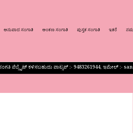
ಅನುವಾದ ಸಂಗಾತಿ
ಅಂಕಣ ಸಂಗಾತಿ
ಪುಸ್ತಕ ಸಂಗಾತಿ
ಇತರೆ
ನಮ್ಮ
ಂಗತಿ ವೆಬ್ಸೈಟ್ ಕಳಿಸಬಹುದು ವಾಟ್ಸಪ್‌ :- 9483261944, ಇಮೇಲ್ :-