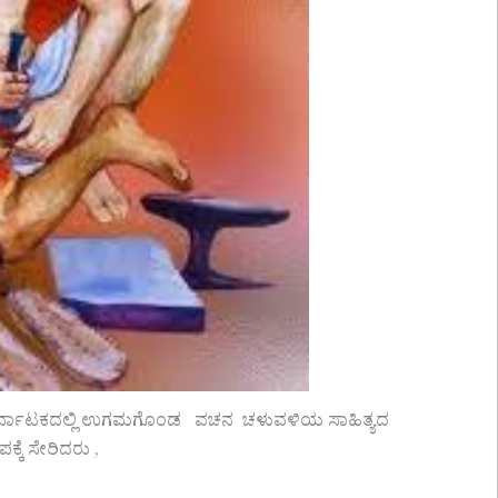
ಿನ ಕರ್ನಾಟಕದಲ್ಲಿ ಉಗಮಗೊಂಡ ವಚನ ಚಳುವಳಿಯ ಸಾಹಿತ್ಯದ
ಕೆ ಸೇರಿದರು ,