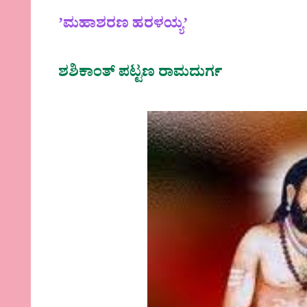
ʼಮಹಾಶರಣ ಹರಳಯ್ಯʼ
ಶಶಿಕಾಂತ್‌ ಪಟ್ಟಣ ರಾಮದುರ್ಗ