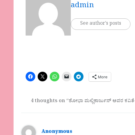
admin
See author's posts
More
4 thoughts on “ಶೋಭಾ ಮಲ್ಲಿಕಾರ್ಜುನ್ ಅವರ ಕವಿತ
Anonymous