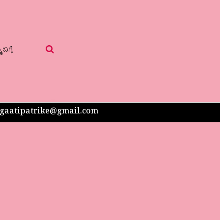
 ಬಗ್ಗೆ
 sangaatipatrike@gmail.com