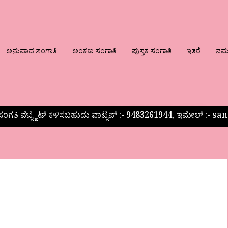
ಅನುವಾದ ಸಂಗಾತಿ
ಅಂಕಣ ಸಂಗಾತಿ
ಪುಸ್ತಕ ಸಂಗಾತಿ
ಇತರೆ
ನಮ್ಮ
ಂಗತಿ ವೆಬ್ಸೈಟ್ ಕಳಿಸಬಹುದು ವಾಟ್ಸಪ್‌ :- 9483261944, ಇಮೇಲ್ :-