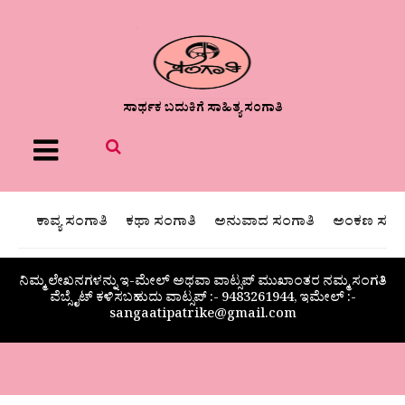
ಸಾರ್ಥಕ ಬದುಕಿಗೆ ಸಾಹಿತ್ಯ ಸಂಗಾತಿ
Menu
ಕಾವ್ಯ ಸಂಗಾತಿ
ಕಥಾ ಸಂಗಾತಿ
ಅನುವಾದ ಸಂಗಾತಿ
ಅಂಕಣ ಸಂಗಾ
ನಿಮ್ಮ ಲೇಖನಗಳನ್ನು ಇ-ಮೇಲ್ ಅಥವಾ ವಾಟ್ಸಪ್ ಮುಖಾಂತರ ನಮ್ಮ ಸಂಗತಿ
ವೆಬ್ಸೈಟ್ ಕಳಿಸಬಹುದು ವಾಟ್ಸಪ್‌ :- 9483261944, ಇಮೇಲ್ :-
sangaatipatrike@gmail.com