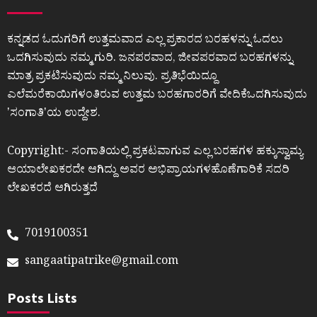
ಕನ್ನಡದ ಓದುಗರಿಗೆ ಉತ್ತಮವಾದ ಎಲ್ಲ ಪ್ರಕಾರದ ಬರಹಳನ್ನು ಓದಲು
ಒದಗಿಸುವುದು ನಮ್ಮ ಗುರಿ. ಜನಪರವಾದ, ಜೀವಪರವಾದ ಬರಹಗಳನ್ನು
ಮಾತ್ರ ಪ್ರಕಟಿಸುವುದು ನಮ್ಮ ನಿಲುವು. ಪ್ರತಿಭೆಯಿದ್ದೂ
ಎಲೆಮರೆಕಾಯಿಗಳಂತಿರುವ ಉತ್ತಮ ಬರಹಗಾರರಿಗೆ ವೇದಿಕೆಒದಗಿಸುವುದು
ʼಸಂಗಾತಿʼಯ ಉದ್ದೇಶ.
Copyright:- ಸಂಗಾತಿಯಲ್ಲಿ ಪ್ರಕಟವಾಗುವ ಎಲ್ಲ ಬರಹಗಳ ಹಕ್ಕುಸ್ವಾಮ್ಯ
ಆಯಾಲೇಖಕರದೇ ಆಗಿದ್ದು ಅವರ ಅಭಿಪ್ರಾಯಗಳಹೊಣೆಗಾರಿಕೆ ಸದರಿ
ಲೇಖಕರದೆ ಆಗಿರುತ್ತದೆ
7019100351
sangaatipatrike@gmail.com
Posts Lists