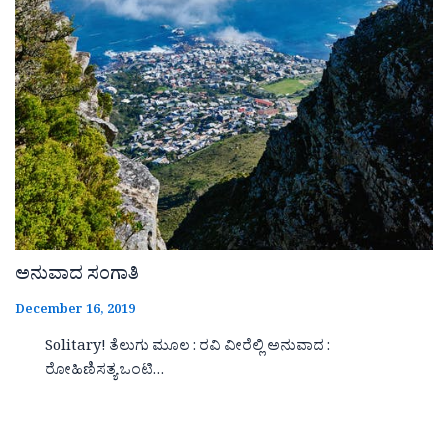
ಅನುವಾದ ಸಂಗಾತಿ
December 16, 2019
Solitary! ತೆಲುಗು ಮೂಲ : ರವಿ ವೀರೆಲ್ಲಿ ಅನುವಾದ :
ರೋಹಿಣಿಸತ್ಯ ಒಂಟಿ…