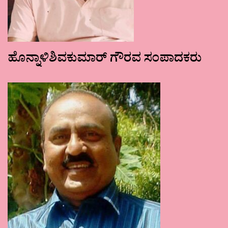
ಹೊನ್ನಾಳಿಶಿವಕುಮಾರ್ ಗೌರವ ಸಂಪಾದಕರು