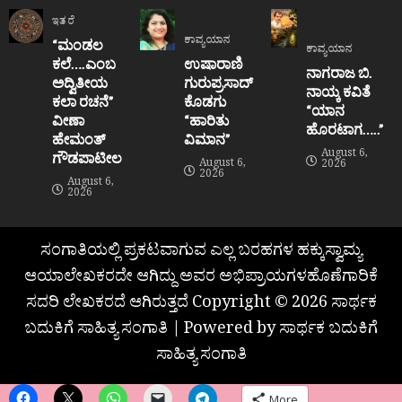
ಇತರೆ
ಕಾವ್ಯಯಾನ
“ಮಂಡಲ
ಕಾವ್ಯಯಾನ
ಕಲೆ….ಎಂಬ
ಉಷಾರಾಣಿ
ನಾಗರಾಜ ಬಿ.
ಅದ್ವಿತೀಯ
ಗುರುಪ್ರಸಾದ್
ನಾಯ್ಕ ಕವಿತೆ
ಕಲಾ ರಚನೆ”‌
ಕೊಡಗು
“ಯಾನ
ವೀಣಾ
“ಹಾರಿತು
ಹೊರಟಾಗ…..”
ಹೇಮಂತ್‌
ವಿಮಾನ”
August 6,
ಗೌಡಪಾಟೀಲ
August 6,
2026
2026
August 6,
2026
ಸಂಗಾತಿಯಲ್ಲಿ ಪ್ರಕಟವಾಗುವ ಎಲ್ಲ ಬರಹಗಳ ಹಕ್ಕುಸ್ವಾಮ್ಯ
ಆಯಾಲೇಖಕರದೇ ಆಗಿದ್ದು ಅವರ ಅಭಿಪ್ರಾಯಗಳಹೊಣೆಗಾರಿಕೆ
ಸದರಿ ಲೇಖಕರದೆ ಆಗಿರುತ್ತದೆ Copyright © 2026 ಸಾರ್ಥಕ
ಬದುಕಿಗೆ ಸಾಹಿತ್ಯ ಸಂಗಾತಿ | Powered by ಸಾರ್ಥಕ ಬದುಕಿಗೆ
ಸಾಹಿತ್ಯ ಸಂಗಾತಿ
More