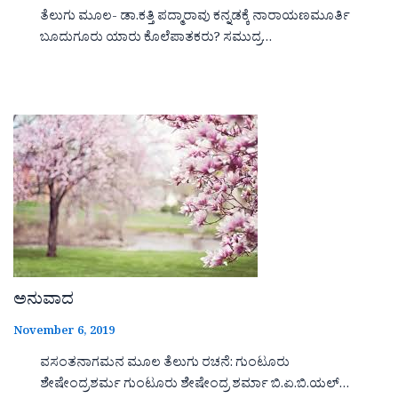
ತೆಲುಗು ಮೂಲ- ಡಾ.ಕತ್ತಿ ಪದ್ಮಾರಾವು ಕನ್ನಡಕ್ಕೆ ನಾರಾಯಣಮೂರ್ತಿ
ಬೂದುಗೂರು ಯಾರು ಕೊಲೆಪಾತಕರು? ಸಮುದ್ರ…
ಅನುವಾದ
November 6, 2019
ವಸಂತನಾಗಮನ ಮೂಲ ತೆಲುಗು ರಚನೆ: ಗುಂಟೂರು
ಶೇಷೇಂದ್ರಶರ್ಮ ಗುಂಟೂರು ಶೇಷೇಂದ್ರ ಶರ್ಮಾ ಬಿ.ಏ.ಬಿ.ಯಲ್…