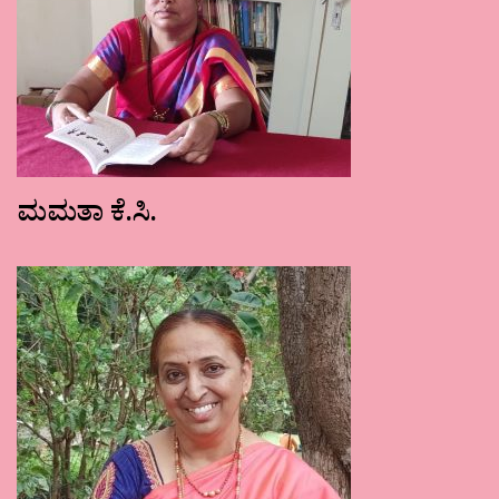
ಮಮತಾ ಕೆ.ಸಿ.