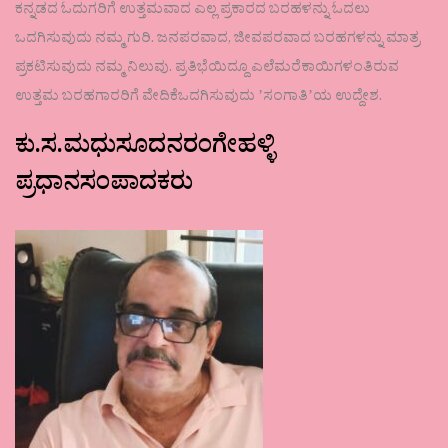
ಕನ್ನಡದ ಓದುಗರಿಗೆ ಉತ್ತಮವಾದ ಎಲ್ಲ ಪ್ರಕಾರದ ಬರಹಳನ್ನು ಓದಲು
ಒದಗಿಸುವುದು ನಮ್ಮ ಗುರಿ. ಜನಪರವಾದ, ಜೀವಪರವಾದ ಬರಹಗಳನ್ನು ಮಾತ್ರ
ಪ್ರಕಟಿಸುವುದು ನಮ್ಮ ನಿಲುವು. ಪ್ರತಿಭೆಯಿದ್ದೂ ಎಲೆಮರೆಕಾಯಿಗಳಂತಿರುವ
ಉತ್ತಮ ಬರಹಗಾರರಿಗೆ ವೇದಿಕೆಒದಗಿಸುವುದು ʼಸಂಗಾತಿʼಯ ಉದ್ದೇಶ.
ಕು.ಸ.ಮಧುಸೂದನರಂಗೇಹಳ್ಳಿ
ಪ್ರಧಾನಸಂಪಾದಕರು