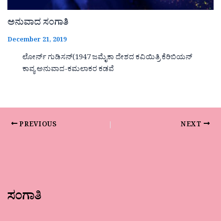
ಅನುವಾದ ಸಂಗಾತಿ
December 21, 2019
ಲೋರ್ನ್ ಗುಡಿಸನ್(1947 ಜಮೈಕಾ ದೇಶದ ಕವಿಯಿತ್ರಿ ಕೆರಿಬಿಯನ್
ಕಾವ್ಯ ಅನುವಾದ-ಕಮಲಾಕರ ಕಡವೆ
PREVIOUS
NEXT
ಸಂಗಾತಿ