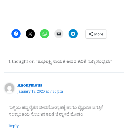
More
1 thought on “ಶುಭಲಕ್ಷ್ಮಿ ನಾಯಕ ಅವರ ಕವಿತೆ-ಸುಗ್ಗಿ ಸಂಭ್ರಮ”
Anonymous
January 13, 2025 at 7:30 pm
ಸುಗ್ಗಿಯ ಹಬ್ಬ ರೈತನ ಜೀವನೋತ್ಸಾಹಕ್ಕೆ ಹಾಗೂ ವೈಜ್ಞಾನಿಕ ಜಗತ್ತಿಗೆ
ಸಂಕ್ರಾಂತಿಯ ಸೊಬಗಿನ ಕವಿತೆ ಚೆನ್ನಾಗಿದೆ ಮೇಡಂ
Reply