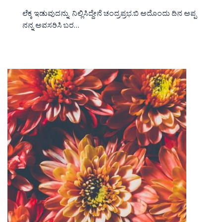
ಲೆಕ್ಕ ಇಡುವುದನ್ನು ನಿಲ್ಲಿಸಿದ್ದೇನೆ ಚಂದ್ರಪ್ರಭ.ಬಿ ಅದೊಂದು ದಿನ ಅಪ್ಪ
ನನ್ನ ಅವಸರಿಸಿ ಬರ…