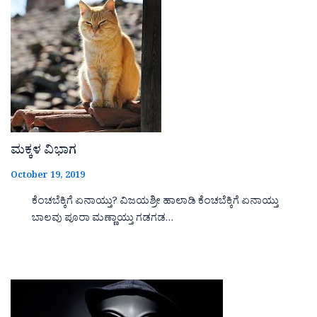
ಮಕ್ಕಳ ವಿಭಾಗ
October 19, 2019
ಕೆಂಚಬೆಕ್ಕಿಗೆ ಏನಾಯ್ತು? ವಿಜಯಶ್ರೀ ಹಾಲಾಡಿ ಕೆಂಚಬೆಕ್ಕಿಗೆ ಏನಾಯ್ತು
ಬಾಲವು ಪೂರಾ ಮಣ್ಣಾಯ್ತು ಗಡಗಡ…