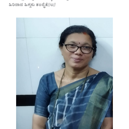
ಹಿರಿದಾದ ಹಿಗ್ಗನು ತಂದೈತೆ//೮//