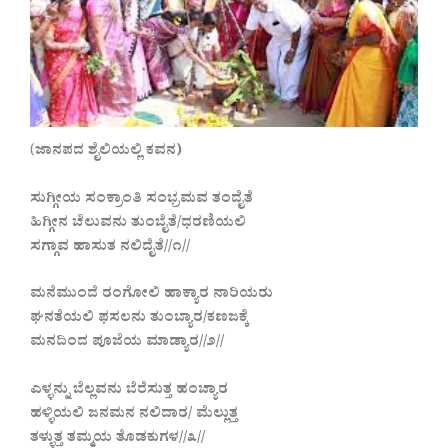
(
ಜಾನಪದ ಶೈಲಿಯಲ್ಲಿ ಕವನ)
ಸುಗ್ಗೀಯ ಸಂಕ್ರಾಂತಿ ಸಂಭ್ರಮವ ತಂದೈತೆ
ಹಿಗ್ಗೀನ ಚೆಲುವನು ತುಂಬೈತೆ/ಧರಣಿಯಲಿ
ಸಗ್ಗಾವ ಹಾಸುತ ನಲಿದೈತೆ//೧//
ಮನೆಮುಂದೆ ರಂಗೋಲಿ ಹಾಕ್ಯಾರ ನಾರಿಯರು
ಘನತೆಯಲಿ ಫಸಲನು ತುಂಬ್ಯಾರ/ಕಣಜಕ್ಕೆ
ಮನದಿಂದ ಪೂಜೆಯ ಮಾಡ್ಯಾರ//೨//
ಎಳ್ಳನ್ನು ಬೆಲ್ಲವನು ಬೆರೆಸುತ್ತ ಹಂಚ್ಯಾರ
ಹಳ್ಳಿಯಲಿ ಜನಮನ ನಲಿದಾರ/ ಮೆಲ್ಲುತ್ತ
ತಳ್ಳುತ್ತ ತಮ್ಮಯ ತೊಡಕುಗಳ//೩//