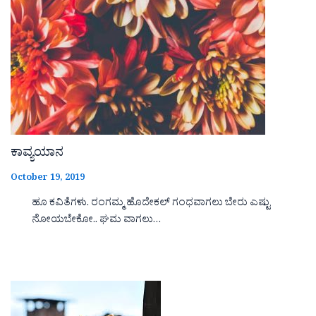
ಕಾವ್ಯಯಾನ
October 19, 2019
ಹೂ ಕವಿತೆಗಳು. ರಂಗಮ್ಮ ಹೊದೇಕಲ್ ಗಂಧವಾಗಲು ಬೇರು ಎಷ್ಟು
ನೋಯಬೇಕೋ.. ಘಮ ವಾಗಲು…