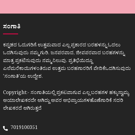
ಸಂಗಾತಿ
ಕನ್ನಡದ ಓದುಗರಿಗೆ ಉತ್ತಮವಾದ ಎಲ್ಲ ಪ್ರಕಾರದ ಬರಹಳನ್ನು ಓದಲು
ಒದಗಿಸುವುದು ನಮ್ಮ ಗುರಿ. ಜನಪರವಾದ, ಜೀವಪರವಾದ ಬರಹಗಳನ್ನು
ಮಾತ್ರ ಪ್ರಕಟಿಸುವುದು ನಮ್ಮ ನಿಲುವು. ಪ್ರತಿಭೆಯಿದ್ದೂ
ಎಲೆಮರೆಕಾಯಿಗಳಂತಿರುವ ಉತ್ತಮ ಬರಹಗಾರರಿಗೆ ವೇದಿಕೆಒದಗಿಸುವುದು
ʼಸಂಗಾತಿʼಯ ಉದ್ದೇಶ.
Copyright:- ಸಂಗಾತಿಯಲ್ಲಿ ಪ್ರಕಟವಾಗುವ ಎಲ್ಲ ಬರಹಗಳ ಹಕ್ಕುಸ್ವಾಮ್ಯ
ಆಯಾಲೇಖಕರದೇ ಆಗಿದ್ದು ಅವರ ಅಭಿಪ್ರಾಯಗಳಹೊಣೆಗಾರಿಕೆ ಸದರಿ
ಲೇಖಕರದೆ ಆಗಿರುತ್ತದೆ
7019100351