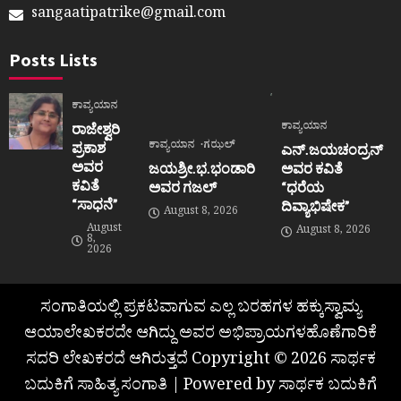
sangaatipatrike@gmail.com
Posts Lists
ಕಾವ್ಯಯಾನ
ಕಾವ್ಯಯಾನ
ರಾಜೇಶ್ವರಿ
ಕಾವ್ಯಯಾನ
ಗಝಲ್
ಪ್ರಕಾಶ
ಎನ್.ಜಯಚಂದ್ರನ್
ಅವರ
ಜಯಶ್ರೀ.ಭ.ಭಂಡಾರಿ
ಅವರ ಕವಿತೆ
ಕವಿತೆ
ಅವರ ಗಜಲ್
“ಧರೆಯ
“ಸಾಧನೆ”
ದಿವ್ಯಾಭಿಷೇಕ”
August 8, 2026
August
August 8, 2026
8,
2026
ಸಂಗಾತಿಯಲ್ಲಿ ಪ್ರಕಟವಾಗುವ ಎಲ್ಲ ಬರಹಗಳ ಹಕ್ಕುಸ್ವಾಮ್ಯ
ಆಯಾಲೇಖಕರದೇ ಆಗಿದ್ದು ಅವರ ಅಭಿಪ್ರಾಯಗಳಹೊಣೆಗಾರಿಕೆ
ಸದರಿ ಲೇಖಕರದೆ ಆಗಿರುತ್ತದೆ Copyright © 2026 ಸಾರ್ಥಕ
ಬದುಕಿಗೆ ಸಾಹಿತ್ಯ ಸಂಗಾತಿ | Powered by ಸಾರ್ಥಕ ಬದುಕಿಗೆ