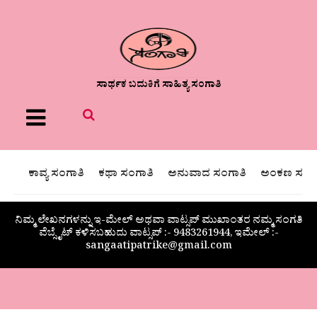
ಸಾರ್ಥಕ ಬದುಕಿಗೆ ಸಾಹಿತ್ಯ ಸಂಗಾತಿ
Menu
ಕಾವ್ಯ ಸಂಗಾತಿ
ಕಥಾ ಸಂಗಾತಿ
ಅನುವಾದ ಸಂಗಾತಿ
ಅಂಕಣ ಸಂಗಾ
ನಿಮ್ಮ ಲೇಖನಗಳನ್ನು ಇ-ಮೇಲ್ ಅಥವಾ ವಾಟ್ಸಪ್ ಮುಖಾಂತರ ನಮ್ಮ ಸಂಗತಿ
ವೆಬ್ಸೈಟ್ ಕಳಿಸಬಹುದು ವಾಟ್ಸಪ್‌ :- 9483261944, ಇಮೇಲ್ :-
sangaatipatrike@gmail.com