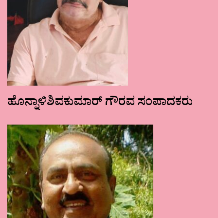
ಹೊನ್ನಾಳಿಶಿವಕುಮಾರ್ ಗೌರವ ಸಂಪಾದಕರು