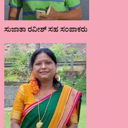
ಸುಜಾತಾ ರವೀಶ್ ಸಹ ಸಂಪಾಕರು