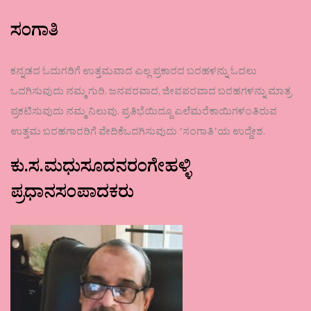
ಸಂಗಾತಿ
ಕನ್ನಡದ ಓದುಗರಿಗೆ ಉತ್ತಮವಾದ ಎಲ್ಲ ಪ್ರಕಾರದ ಬರಹಳನ್ನು ಓದಲು
ಒದಗಿಸುವುದು ನಮ್ಮ ಗುರಿ. ಜನಪರವಾದ, ಜೀವಪರವಾದ ಬರಹಗಳನ್ನು ಮಾತ್ರ
ಪ್ರಕಟಿಸುವುದು ನಮ್ಮ ನಿಲುವು. ಪ್ರತಿಭೆಯಿದ್ದೂ ಎಲೆಮರೆಕಾಯಿಗಳಂತಿರುವ
ಉತ್ತಮ ಬರಹಗಾರರಿಗೆ ವೇದಿಕೆಒದಗಿಸುವುದು ʼಸಂಗಾತಿʼಯ ಉದ್ದೇಶ.
ಕು.ಸ.ಮಧುಸೂದನರಂಗೇಹಳ್ಳಿ
ಪ್ರಧಾನಸಂಪಾದಕರು