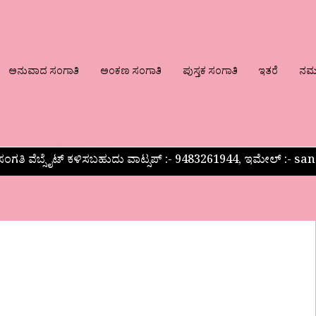
ಅನುವಾದ ಸಂಗಾತಿ
ಅಂಕಣ ಸಂಗಾತಿ
ಪುಸ್ತಕ ಸಂಗಾತಿ
ಇತರೆ
ನಮ್ಮ
ಂಗತಿ ವೆಬ್ಸೈಟ್ ಕಳಿಸಬಹುದು ವಾಟ್ಸಪ್‌ :- 9483261944, ಇಮೇಲ್ :-