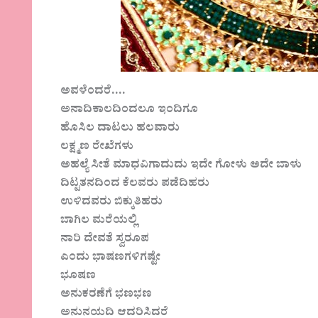
ಅವಳೆಂದರೆ….
ಅನಾದಿಕಾಲದಿಂದಲೂ ಇಂದಿಗೂ
ಹೊಸಿಲ ದಾಟಲು ಹಲವಾರು
ಲಕ್ಷ್ಮಣ ರೇಖೆಗಳು
ಅಹಲ್ಯೆ ಸೀತೆ ಮಾಧವಿಗಾದುದು ಇದೇ ಗೋಳು ಅದೇ ಬಾಳು
ದಿಟ್ಟತನದಿಂದ ಕೆಲವರು ಪಡೆದಿಹರು
ಉಳಿದವರು ಬಿಕ್ಕುತಿಹರು
ಬಾಗಿಲ ಮರೆಯಲ್ಲಿ
ನಾರಿ ದೇವತೆ ಸ್ವರೂಪ
ಎಂದು ಭಾಷಣಗಳಿಗಷ್ಟೇ
ಭೂಷಣ
ಅನುಕರಣೆಗೆ ಭಣಭಣ
ಅನುನಯದಿ ಆದರಿಸಿದರೆ