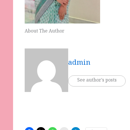
About The Author
admin
See author's posts