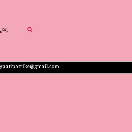
 ಬಗ್ಗೆ
 sangaatipatrike@gmail.com