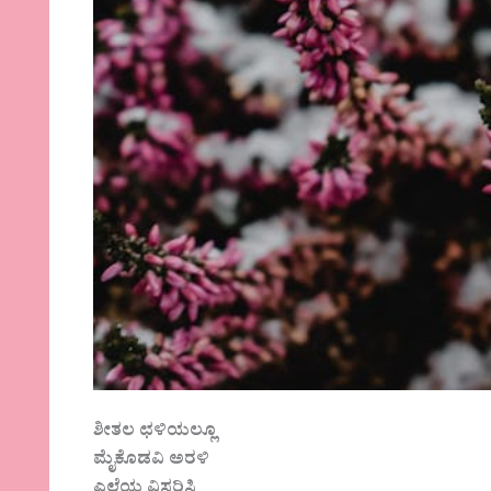
ಶೀತಲ ಛಳಿಯಲ್ಲೂ
ಮೈಕೊಡವಿ ಅರಳಿ
ಎಲೆಯ ವಿಸ್ತರಿಸಿ