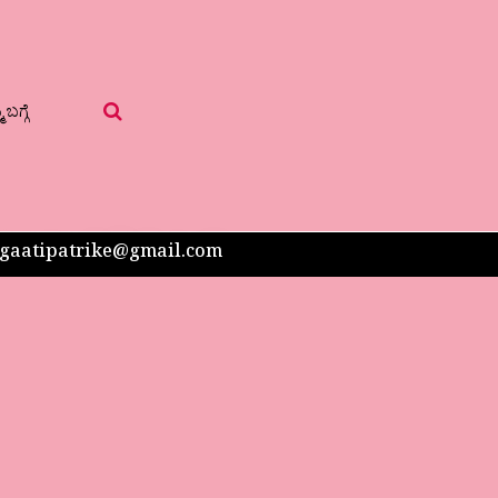
 ಬಗ್ಗೆ
 sangaatipatrike@gmail.com