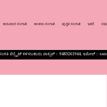
ಅನುವಾದ ಸಂಗಾತಿ
ಅಂಕಣ ಸಂಗಾತಿ
ಪುಸ್ತಕ ಸಂಗಾತಿ
ಇತರೆ
ನಮ್ಮ
ಂಗತಿ ವೆಬ್ಸೈಟ್ ಕಳಿಸಬಹುದು ವಾಟ್ಸಪ್‌ :- 9483261944, ಇಮೇಲ್ :-