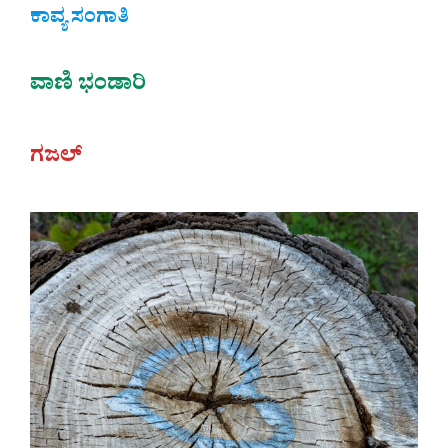
ಕಾವ್ಯ ಸಂಗಾತಿ
ವಾಣಿ ಭಂಡಾರಿ
ಗಜಲ್