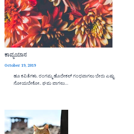
ಕಾವ್ಯಯಾನ
October 19, 2019
ಹೂ ಕವಿತೆಗಳು. ರಂಗಮ್ಮ ಹೊದೇಕಲ್ ಗಂಧವಾಗಲು ಬೇರು ಎಷ್ಟು
ನೋಯಬೇಕೋ.. ಘಮ ವಾಗಲು…