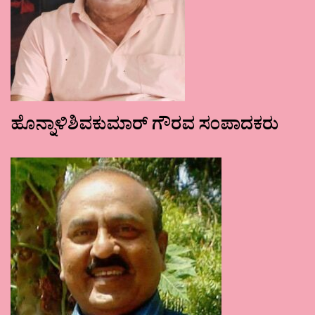
ಹೊನ್ನಾಳಿಶಿವಕುಮಾರ್ ಗೌರವ ಸಂಪಾದಕರು