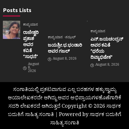
Posts Lists
ಕಾವ್ಯಯಾನ
ಕಾವ್ಯಯಾನ
ರಾಜೇಶ್ವರಿ
ಕಾವ್ಯಯಾನ
ಗಝಲ್
ಪ್ರಕಾಶ
ಎನ್.ಜಯಚಂದ್ರನ್
ಅವರ
ಜಯಶ್ರೀ.ಭ.ಭಂಡಾರಿ
ಅವರ ಕವಿತೆ
ಕವಿತೆ
ಅವರ ಗಜಲ್
“ಧರೆಯ
“ಸಾಧನೆ”
ದಿವ್ಯಾಭಿಷೇಕ”
August 8, 2026
August
August 8, 2026
8,
2026
ಸಂಗಾತಿಯಲ್ಲಿ ಪ್ರಕಟವಾಗುವ ಎಲ್ಲ ಬರಹಗಳ ಹಕ್ಕುಸ್ವಾಮ್ಯ
ಆಯಾಲೇಖಕರದೇ ಆಗಿದ್ದು ಅವರ ಅಭಿಪ್ರಾಯಗಳಹೊಣೆಗಾರಿಕೆ
ಸದರಿ ಲೇಖಕರದೆ ಆಗಿರುತ್ತದೆ Copyright © 2026 ಸಾರ್ಥಕ
ಬದುಕಿಗೆ ಸಾಹಿತ್ಯ ಸಂಗಾತಿ | Powered by ಸಾರ್ಥಕ ಬದುಕಿಗೆ
ಸಾಹಿತ್ಯ ಸಂಗಾತಿ