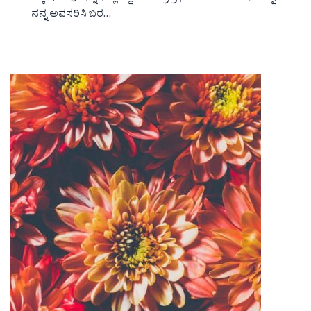
ನನ್ನ ಅವಸರಿಸಿ ಬರ…