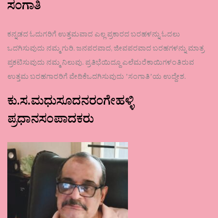
ಸಂಗಾತಿ
ಕನ್ನಡದ ಓದುಗರಿಗೆ ಉತ್ತಮವಾದ ಎಲ್ಲ ಪ್ರಕಾರದ ಬರಹಳನ್ನು ಓದಲು
ಒದಗಿಸುವುದು ನಮ್ಮ ಗುರಿ. ಜನಪರವಾದ, ಜೀವಪರವಾದ ಬರಹಗಳನ್ನು ಮಾತ್ರ
ಪ್ರಕಟಿಸುವುದು ನಮ್ಮ ನಿಲುವು. ಪ್ರತಿಭೆಯಿದ್ದೂ ಎಲೆಮರೆಕಾಯಿಗಳಂತಿರುವ
ಉತ್ತಮ ಬರಹಗಾರರಿಗೆ ವೇದಿಕೆಒದಗಿಸುವುದು ʼಸಂಗಾತಿʼಯ ಉದ್ದೇಶ.
ಕು.ಸ.ಮಧುಸೂದನರಂಗೇಹಳ್ಳಿ
ಪ್ರಧಾನಸಂಪಾದಕರು