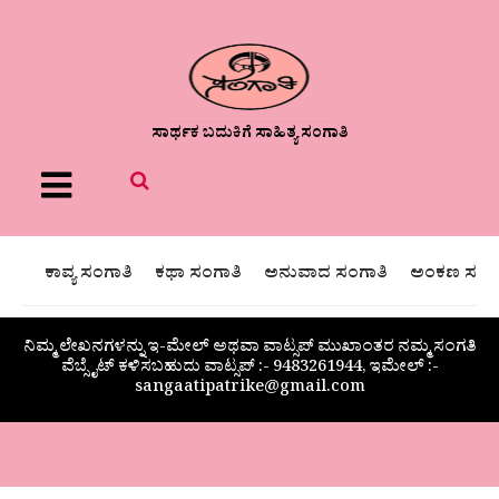
ಸಾರ್ಥಕ ಬದುಕಿಗೆ ಸಾಹಿತ್ಯ ಸಂಗಾತಿ
Menu
ಕಾವ್ಯ ಸಂಗಾತಿ
ಕಥಾ ಸಂಗಾತಿ
ಅನುವಾದ ಸಂಗಾತಿ
ಅಂಕಣ ಸಂಗಾ
ನಿಮ್ಮ ಲೇಖನಗಳನ್ನು ಇ-ಮೇಲ್ ಅಥವಾ ವಾಟ್ಸಪ್ ಮುಖಾಂತರ ನಮ್ಮ ಸಂಗತಿ
ವೆಬ್ಸೈಟ್ ಕಳಿಸಬಹುದು ವಾಟ್ಸಪ್‌ :- 9483261944, ಇಮೇಲ್ :-
sangaatipatrike@gmail.com