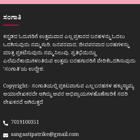
ಸಂಗಾತಿ
ಕನ್ನಡದ ಓದುಗರಿಗೆ ಉತ್ತಮವಾದ ಎಲ್ಲ ಪ್ರಕಾರದ ಬರಹಳನ್ನು ಓದಲು
ಒದಗಿಸುವುದು ನಮ್ಮ ಗುರಿ. ಜನಪರವಾದ, ಜೀವಪರವಾದ ಬರಹಗಳನ್ನು
ಮಾತ್ರ ಪ್ರಕಟಿಸುವುದು ನಮ್ಮ ನಿಲುವು. ಪ್ರತಿಭೆಯಿದ್ದೂ
ಎಲೆಮರೆಕಾಯಿಗಳಂತಿರುವ ಉತ್ತಮ ಬರಹಗಾರರಿಗೆ ವೇದಿಕೆಒದಗಿಸುವುದು
ʼಸಂಗಾತಿʼಯ ಉದ್ದೇಶ.
Copyright:- ಸಂಗಾತಿಯಲ್ಲಿ ಪ್ರಕಟವಾಗುವ ಎಲ್ಲ ಬರಹಗಳ ಹಕ್ಕುಸ್ವಾಮ್ಯ
ಆಯಾಲೇಖಕರದೇ ಆಗಿದ್ದು ಅವರ ಅಭಿಪ್ರಾಯಗಳಹೊಣೆಗಾರಿಕೆ ಸದರಿ
ಲೇಖಕರದೆ ಆಗಿರುತ್ತದೆ
7019100351
sangaatipatrike@gmail.com