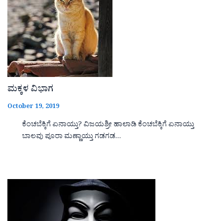
ಮಕ್ಕಳ ವಿಭಾಗ
October 19, 2019
ಕೆಂಚಬೆಕ್ಕಿಗೆ ಏನಾಯ್ತು? ವಿಜಯಶ್ರೀ ಹಾಲಾಡಿ ಕೆಂಚಬೆಕ್ಕಿಗೆ ಏನಾಯ್ತು
ಬಾಲವು ಪೂರಾ ಮಣ್ಣಾಯ್ತು ಗಡಗಡ…