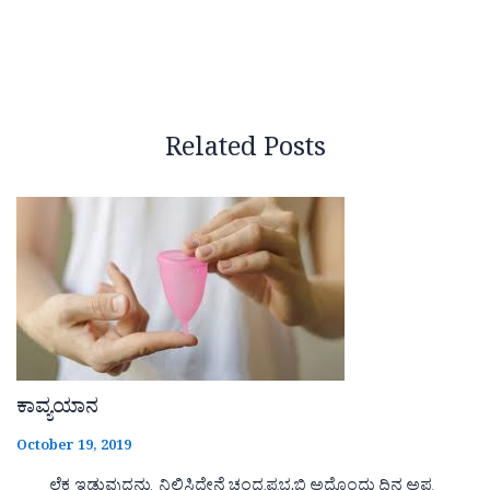
Related Posts
ಕಾವ್ಯಯಾನ
October 19, 2019
ಲೆಕ್ಕ ಇಡುವುದನ್ನು ನಿಲ್ಲಿಸಿದ್ದೇನೆ ಚಂದ್ರಪ್ರಭ.ಬಿ ಅದೊಂದು ದಿನ ಅಪ್ಪ