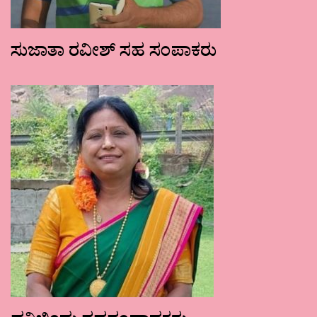
ಸುಜಾತಾ ರವೀಶ್ ಸಹ ಸಂಪಾಕರು