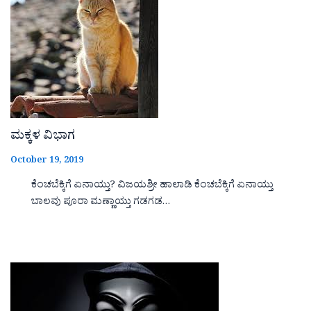
ಮಕ್ಕಳ ವಿಭಾಗ
October 19, 2019
ಕೆಂಚಬೆಕ್ಕಿಗೆ ಏನಾಯ್ತು? ವಿಜಯಶ್ರೀ ಹಾಲಾಡಿ ಕೆಂಚಬೆಕ್ಕಿಗೆ ಏನಾಯ್ತು
ಬಾಲವು ಪೂರಾ ಮಣ್ಣಾಯ್ತು ಗಡಗಡ…