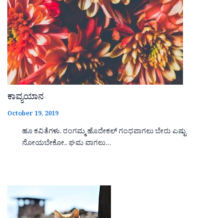
ಕಾವ್ಯಯಾನ
October 19, 2019
ಹೂ ಕವಿತೆಗಳು. ರಂಗಮ್ಮ ಹೊದೇಕಲ್ ಗಂಧವಾಗಲು ಬೇರು ಎಷ್ಟು
ನೋಯಬೇಕೋ.. ಘಮ ವಾಗಲು…