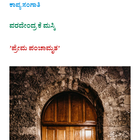
ಕಾವ್ಯ ಸಂಗಾತಿ
ವರದೇಂದ್ರ ಕೆ ಮಸ್ಕಿ
ʼಪ್ರೇಮ ಪಂಚಾಮೃತʼ