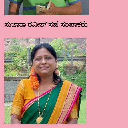
ಸುಜಾತಾ ರವೀಶ್ ಸಹ ಸಂಪಾಕರು