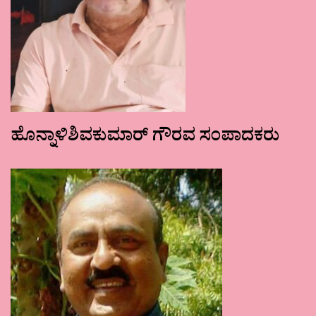
ಹೊನ್ನಾಳಿಶಿವಕುಮಾರ್ ಗೌರವ ಸಂಪಾದಕರು