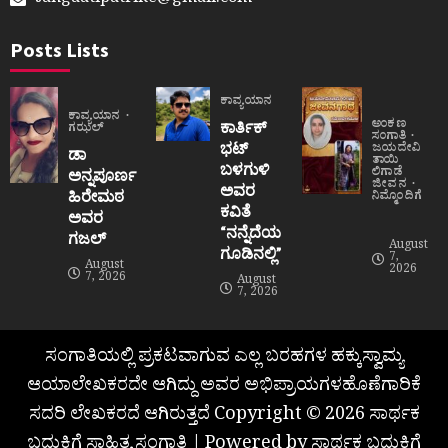
sangaatipatrike@gmail.com
Posts Lists
ಕಾವ್ಯಯಾನ
ಕಾವ್ಯಯಾನ
ಅಂಕಣ
ಕಾರ್ತಿಕ್
ಗಝಲ್
ಸಂಗಾತಿ
ಭಟ್
ಜಯದೇವಿ
ಡಾ
ತಾಯಿ
ಬಳಗುಳಿ
ಲಿಗಾಡೆ
ಅನ್ನಪೂರ್ಣ
ಜೀವನ
ಅವರ
ಹಿರೇಮಠ
ನಿಮ್ಮೊಂದಿಗೆ
ಕವಿತೆ
ಅವರ
“ನನ್ನೆದೆಯ
ಗಜಲ್
August
ಗೂಡಿನಲ್ಲಿ”
7,
August
2026
7, 2026
August
7, 2026
ಸಂಗಾತಿಯಲ್ಲಿ ಪ್ರಕಟವಾಗುವ ಎಲ್ಲ ಬರಹಗಳ ಹಕ್ಕುಸ್ವಾಮ್ಯ
ಆಯಾಲೇಖಕರದೇ ಆಗಿದ್ದು ಅವರ ಅಭಿಪ್ರಾಯಗಳಹೊಣೆಗಾರಿಕೆ
ಸದರಿ ಲೇಖಕರದೆ ಆಗಿರುತ್ತದೆ Copyright © 2026 ಸಾರ್ಥಕ
ಬದುಕಿಗೆ ಸಾಹಿತ್ಯ ಸಂಗಾತಿ | Powered by ಸಾರ್ಥಕ ಬದುಕಿಗೆ