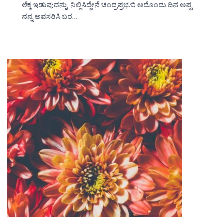
ಲೆಕ್ಕ ಇಡುವುದನ್ನು ನಿಲ್ಲಿಸಿದ್ದೇನೆ ಚಂದ್ರಪ್ರಭ.ಬಿ ಅದೊಂದು ದಿನ ಅಪ್ಪ
ನನ್ನ ಅವಸರಿಸಿ ಬರ…