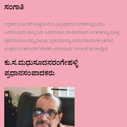
ಸಂಗಾತಿ
ಕನ್ನಡದ ಓದುಗರಿಗೆ ಉತ್ತಮವಾದ ಎಲ್ಲ ಪ್ರಕಾರದ ಬರಹಳನ್ನು ಓದಲು
ಒದಗಿಸುವುದು ನಮ್ಮ ಗುರಿ. ಜನಪರವಾದ, ಜೀವಪರವಾದ ಬರಹಗಳನ್ನು ಮಾತ್ರ
ಪ್ರಕಟಿಸುವುದು ನಮ್ಮ ನಿಲುವು. ಪ್ರತಿಭೆಯಿದ್ದೂ ಎಲೆಮರೆಕಾಯಿಗಳಂತಿರುವ
ಉತ್ತಮ ಬರಹಗಾರರಿಗೆ ವೇದಿಕೆಒದಗಿಸುವುದು ʼಸಂಗಾತಿʼಯ ಉದ್ದೇಶ.
ಕು.ಸ.ಮಧುಸೂದನರಂಗೇಹಳ್ಳಿ
ಪ್ರಧಾನಸಂಪಾದಕರು