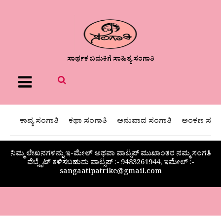
ಸಾರ್ಥಕ ಬದುಕಿಗೆ ಸಾಹಿತ್ಯ ಸಂಗಾತಿ
Menu
ಕಾವ್ಯ ಸಂಗಾತಿ
ಕಥಾ ಸಂಗಾತಿ
ಅನುವಾದ ಸಂಗಾತಿ
ಅಂಕಣ ಸಂಗಾ
ನಿಮ್ಮ ಲೇಖನಗಳನ್ನು ಇ-ಮೇಲ್ ಅಥವಾ ವಾಟ್ಸಪ್ ಮುಖಾಂತರ ನಮ್ಮ ಸಂಗತಿ
ವೆಬ್ಸೈಟ್ ಕಳಿಸಬಹುದು ವಾಟ್ಸಪ್‌ :- 9483261944, ಇಮೇಲ್ :-
sangaatipatrike@gmail.com