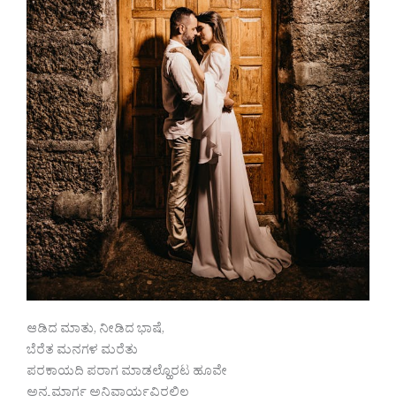
ಆಡಿದ ಮಾತು, ನೀಡಿದ ಭಾಷೆ,
ಬೆರೆತ ಮನಗಳ ಮರೆತು
ಪರಕಾಯದಿ ಪರಾಗ ಮಾಡಲ್ಹೊರಟ ಹೂವೇ
ಅನ್ಯ ಮಾರ್ಗ ಅನಿವಾರ್ಯವಿರಲಿಲ್ಲ