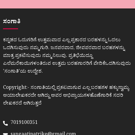
ಸಂಗಾತಿ
ಕನ್ನಡದ ಓದುಗರಿಗೆ ಉತ್ತಮವಾದ ಎಲ್ಲ ಪ್ರಕಾರದ ಬರಹಳನ್ನು ಓದಲು
ಒದಗಿಸುವುದು ನಮ್ಮ ಗುರಿ. ಜನಪರವಾದ, ಜೀವಪರವಾದ ಬರಹಗಳನ್ನು
ಮಾತ್ರ ಪ್ರಕಟಿಸುವುದು ನಮ್ಮ ನಿಲುವು. ಪ್ರತಿಭೆಯಿದ್ದೂ
ಎಲೆಮರೆಕಾಯಿಗಳಂತಿರುವ ಉತ್ತಮ ಬರಹಗಾರರಿಗೆ ವೇದಿಕೆಒದಗಿಸುವುದು
ʼಸಂಗಾತಿʼಯ ಉದ್ದೇಶ.
Copyright:- ಸಂಗಾತಿಯಲ್ಲಿ ಪ್ರಕಟವಾಗುವ ಎಲ್ಲ ಬರಹಗಳ ಹಕ್ಕುಸ್ವಾಮ್ಯ
ಆಯಾಲೇಖಕರದೇ ಆಗಿದ್ದು ಅವರ ಅಭಿಪ್ರಾಯಗಳಹೊಣೆಗಾರಿಕೆ ಸದರಿ
ಲೇಖಕರದೆ ಆಗಿರುತ್ತದೆ
7019100351