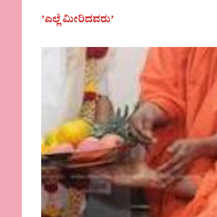
ʼಎಲ್ಲೆ ಮೀರಿದವರುʼ