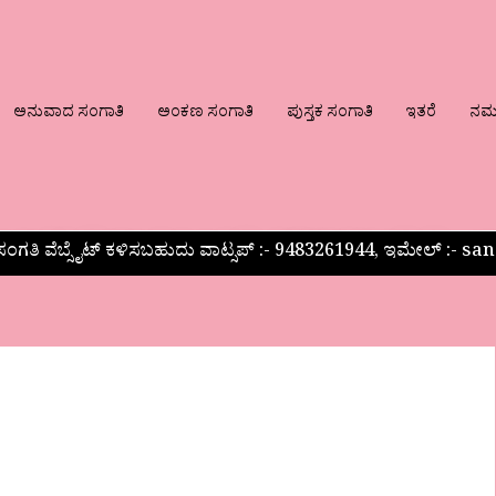
ಅನುವಾದ ಸಂಗಾತಿ
ಅಂಕಣ ಸಂಗಾತಿ
ಪುಸ್ತಕ ಸಂಗಾತಿ
ಇತರೆ
ನಮ್ಮ
ಂಗತಿ ವೆಬ್ಸೈಟ್ ಕಳಿಸಬಹುದು ವಾಟ್ಸಪ್‌ :- 9483261944, ಇಮೇಲ್ :-