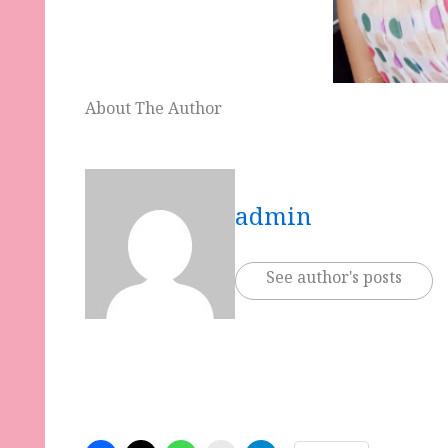
About The Author
admin
See author's posts