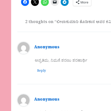
More
2 thoughts on “ಲೀಲಾಕುಮಾರಿ ತೊಡಿಕಾನ ಅವರ ಕವಿತೆ
Anonymous
ಅಪ್ರತಿಮ, ನಿಮಗೆ ಶರಣು ಶರಣಾರ್ಥಿ
Reply
Anonymous