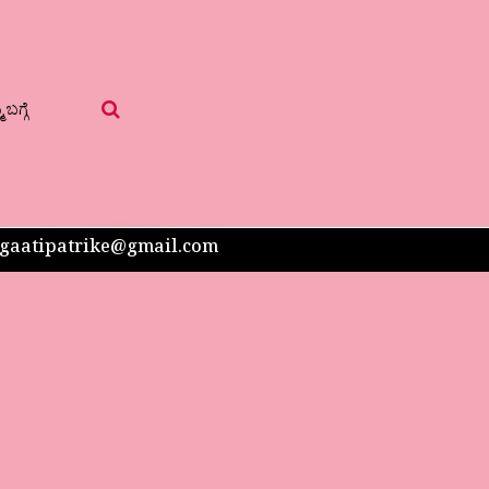
 ಬಗ್ಗೆ
 sangaatipatrike@gmail.com