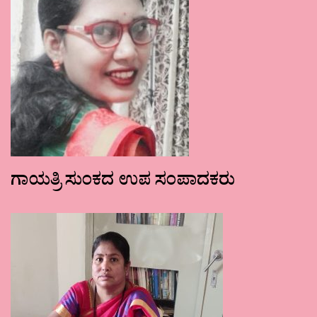
ಗಾಯತ್ರಿ ಸುಂಕದ ಉಪ ಸಂಪಾದಕರು