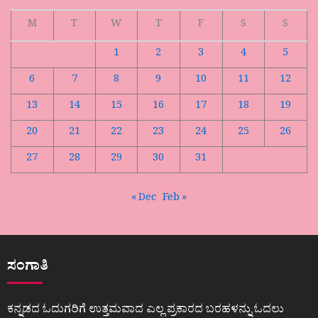
M
T
W
T
F
S
S
1
2
3
4
5
6
7
8
9
10
11
12
13
14
15
16
17
18
19
20
21
22
23
24
25
26
27
28
29
30
31
« Dec
Feb »
ಸಂಗಾತಿ
ಕನ್ನಡದ ಓದುಗರಿಗೆ ಉತ್ತಮವಾದ ಎಲ್ಲ ಪ್ರಕಾರದ ಬರಹಳನ್ನು ಓದಲು