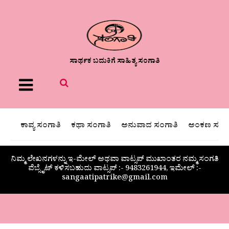
ಸಾರ್ಥಕ ಬದುಕಿಗೆ ಸಾಹಿತ್ಯ ಸಂಗಾತಿ
Menu
ಕಾವ್ಯ ಸಂಗಾತಿ
ಕಥಾ ಸಂಗಾತಿ
ಅನುವಾದ ಸಂಗಾತಿ
ಅಂಕಣ ಸಂಗಾ
ನಿಮ್ಮ ಲೇಖನಗಳನ್ನು ಇ-ಮೇಲ್ ಅಥವಾ ವಾಟ್ಸಪ್ ಮುಖಾಂತರ ನಮ್ಮ ಸಂಗತಿ
ವೆಬ್ಸೈಟ್ ಕಳಿಸಬಹುದು ವಾಟ್ಸಪ್‌ :- 9483261944, ಇಮೇಲ್ :-
sangaatipatrike@gmail.com