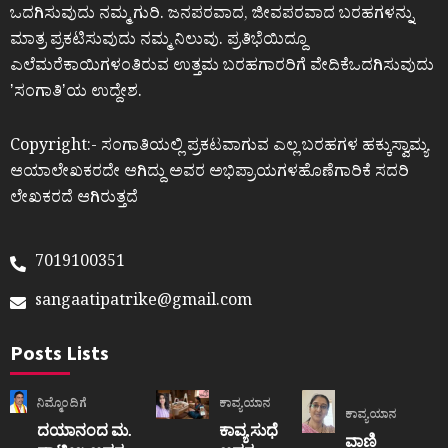
ಒದಗಿಸುವುದು ನಮ್ಮ ಗುರಿ. ಜನಪರವಾದ, ಜೀವಪರವಾದ ಬರಹಗಳನ್ನು
ಮಾತ್ರ ಪ್ರಕಟಿಸುವುದು ನಮ್ಮ ನಿಲುವು. ಪ್ರತಿಭೆಯಿದ್ದೂ
ಎಲೆಮರೆಕಾಯಿಗಳಂತಿರುವ ಉತ್ತಮ ಬರಹಗಾರರಿಗೆ ವೇದಿಕೆಒದಗಿಸುವುದು
ʼಸಂಗಾತಿʼಯ ಉದ್ದೇಶ.
Copyright:- ಸಂಗಾತಿಯಲ್ಲಿ ಪ್ರಕಟವಾಗುವ ಎಲ್ಲ ಬರಹಗಳ ಹಕ್ಕುಸ್ವಾಮ್ಯ
ಆಯಾಲೇಖಕರದೇ ಆಗಿದ್ದು ಅವರ ಅಭಿಪ್ರಾಯಗಳಹೊಣೆಗಾರಿಕೆ ಸದರಿ
ಲೇಖಕರದೆ ಆಗಿರುತ್ತದೆ
7019100351
sangaatipatrike@gmail.com
Posts Lists
ನಿಮ್ಮೊಂದಿಗೆ
ಕಾವ್ಯಯಾನ
ಕಾವ್ಯಯಾನ
ದಯಾನಂದ ಮ.
ಕಾವ್ಯ ಸುಧೆ
ವಾಣಿ