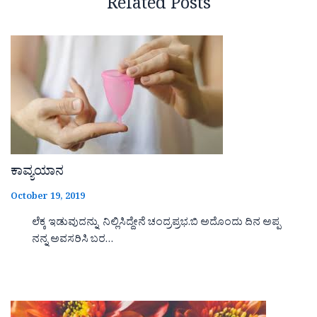
Related Posts
ಕಾವ್ಯಯಾನ
October 19, 2019
ಲೆಕ್ಕ ಇಡುವುದನ್ನು ನಿಲ್ಲಿಸಿದ್ದೇನೆ ಚಂದ್ರಪ್ರಭ.ಬಿ ಅದೊಂದು ದಿನ ಅಪ್ಪ
ನನ್ನ ಅವಸರಿಸಿ ಬರ…