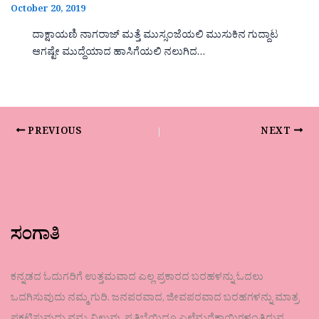
October 20, 2019
ದಾಕ್ಷಾಯಣಿ ನಾಗರಾಜ್ ಮತ್ತೆ ಮುಸ್ಸಂಜೆಯಲಿ ಮುಸುಕಿನ ಗುದ್ದಾಟ
ಆಗಷ್ಟೇ ಮುದ್ದೆಯಾದ ಹಾಸಿಗೆಯಲಿ ನಲುಗಿದ…
PREVIOUS
NEXT
ಸಂಗಾತಿ
ಕನ್ನಡದ ಓದುಗರಿಗೆ ಉತ್ತಮವಾದ ಎಲ್ಲ ಪ್ರಕಾರದ ಬರಹಳನ್ನು ಓದಲು
ಒದಗಿಸುವುದು ನಮ್ಮ ಗುರಿ. ಜನಪರವಾದ, ಜೀವಪರವಾದ ಬರಹಗಳನ್ನು ಮಾತ್ರ