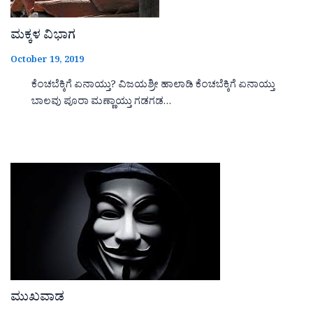
ಮಕ್ಕಳ ವಿಭಾಗ
October 19, 2019
ಕೆಂಚಬೆಕ್ಕಿಗೆ ಏನಾಯ್ತು? ವಿಜಯಶ್ರೀ ಹಾಲಾಡಿ ಕೆಂಚಬೆಕ್ಕಿಗೆ ಏನಾಯ್ತು
ಬಾಲವು ಪೂರಾ ಮಣ್ಣಾಯ್ತು ಗಡಗಡ…
ಮುಖವಾಡ