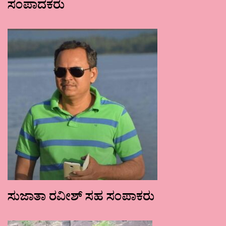
ಸಂಪಾದಕರು
ಸುಜಾತಾ ರವೀಶ್ ಸಹ ಸಂಪಾಕರು