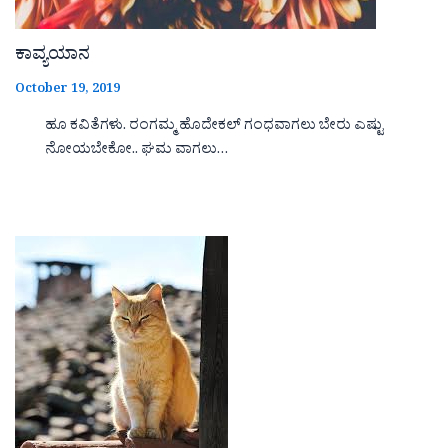
ಕಾವ್ಯಯಾನ
October 19, 2019
ಹೂ ಕವಿತೆಗಳು. ರಂಗಮ್ಮ ಹೊದೇಕಲ್ ಗಂಧವಾಗಲು ಬೇರು ಎಷ್ಟು
ನೋಯಬೇಕೋ.. ಘಮ ವಾಗಲು…