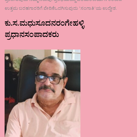
ಪ್ರಕಟಿಸುವುದು ನಮ್ಮ ನಿಲುವು. ಪ್ರತಿಭೆಯಿದ್ದೂ ಎಲೆಮರೆಕಾಯಿಗಳಂತಿರುವ
ಉತ್ತಮ ಬರಹಗಾರರಿಗೆ ವೇದಿಕೆಒದಗಿಸುವುದು ʼಸಂಗಾತಿʼಯ ಉದ್ದೇಶ.
ಕು.ಸ.ಮಧುಸೂದನರಂಗೇಹಳ್ಳಿ
ಪ್ರಧಾನಸಂಪಾದಕರು