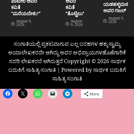
ಪಾಟೀಲ ಅವರ
ಅವರ
ಯಡಹಳ್ಳಿಮಠ
ಕವಿತೆ
ಕವಿತೆ
ಅವರ ಗಜಲ್
“ಮರೆಯಬೇಕು?”
“ತೊಟ್ಟಿಲು”
August 9,
August 9,
August
2026
2026
9, 2026
ಸಂಗಾತಿಯಲ್ಲಿ ಪ್ರಕಟವಾಗುವ ಎಲ್ಲ ಬರಹಗಳ ಹಕ್ಕುಸ್ವಾಮ್ಯ
ಆಯಾಲೇಖಕರದೇ ಆಗಿದ್ದು ಅವರ ಅಭಿಪ್ರಾಯಗಳಹೊಣೆಗಾರಿಕೆ
ಸದರಿ ಲೇಖಕರದೆ ಆಗಿರುತ್ತದೆ Copyright © 2026 ಸಾರ್ಥಕ
ಬದುಕಿಗೆ ಸಾಹಿತ್ಯ ಸಂಗಾತಿ | Powered by ಸಾರ್ಥಕ ಬದುಕಿಗೆ
ಸಾಹಿತ್ಯ ಸಂಗಾತಿ
More