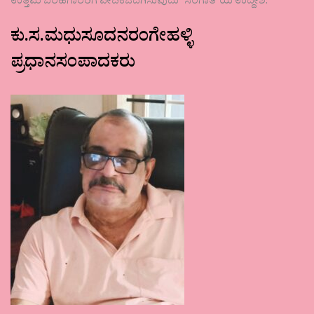
ಉತ್ತಮ ಬರಹಗಾರರಿಗೆ ವೇದಿಕೆಒದಗಿಸುವುದು ʼಸಂಗಾತಿʼಯ ಉದ್ದೇಶ.
ಕು.ಸ.ಮಧುಸೂದನರಂಗೇಹಳ್ಳಿ
ಪ್ರಧಾನಸಂಪಾದಕರು