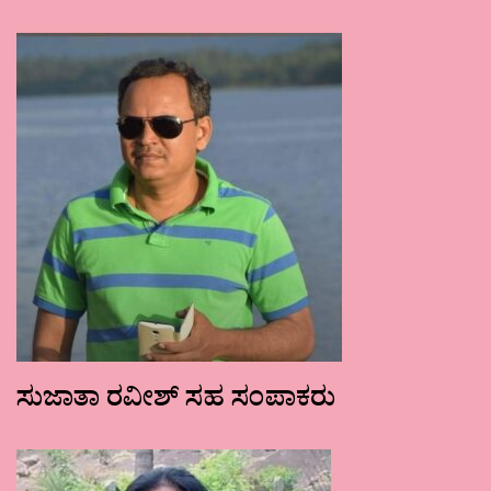
ಸುಜಾತಾ ರವೀಶ್ ಸಹ ಸಂಪಾಕರು