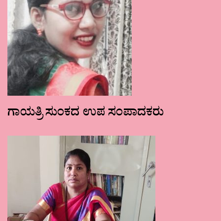
ಗಾಯತ್ರಿ ಸುಂಕದ ಉಪ ಸಂಪಾದಕರು