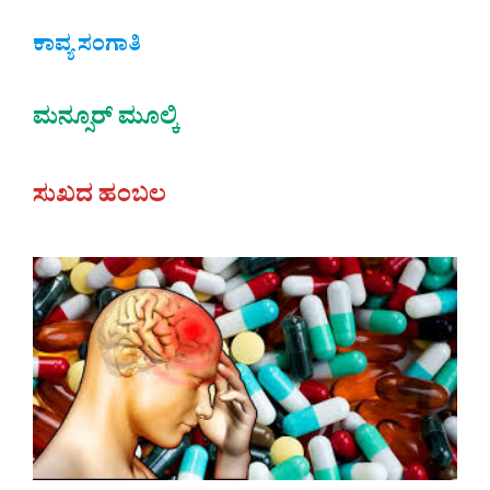
ಕಾವ್ಯ ಸಂಗಾತಿ
ಮನ್ಸೂರ್ ಮೂಲ್ಕಿ
ಸುಖದ ಹಂಬಲ