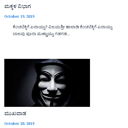
ಮಕ್ಕಳ ವಿಭಾಗ
October 19, 2019
ಕೆಂಚಬೆಕ್ಕಿಗೆ ಏನಾಯ್ತು? ವಿಜಯಶ್ರೀ ಹಾಲಾಡಿ ಕೆಂಚಬೆಕ್ಕಿಗೆ ಏನಾಯ್ತು
ಬಾಲವು ಪೂರಾ ಮಣ್ಣಾಯ್ತು ಗಡಗಡ…
ಮುಖವಾಡ
October 20, 2019