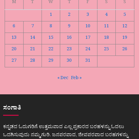
M
T
W
T
F
S
S
1
2
3
4
5
6
7
8
9
10
11
12
13
14
15
16
17
18
19
20
21
22
23
24
25
26
27
28
29
30
31
« Dec
Feb »
ಸಂಗಾತಿ
ಕನ್ನಡದ ಓದುಗರಿಗೆ ಉತ್ತಮವಾದ ಎಲ್ಲ ಪ್ರಕಾರದ ಬರಹಳನ್ನು ಓದಲು
ಒದಗಿಸುವುದು ನಮ್ಮ ಗುರಿ. ಜನಪರವಾದ, ಜೀವಪರವಾದ ಬರಹಗಳನ್ನು