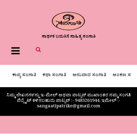
ಸಾರ್ಥಕ ಬದುಕಿಗೆ ಸಾಹಿತ್ಯ ಸಂಗಾತಿ
Menu
ಕಾವ್ಯ ಸಂಗಾತಿ
ಕಥಾ ಸಂಗಾತಿ
ಅನುವಾದ ಸಂಗಾತಿ
ಅಂಕಣ ಸಂಗಾ
ನಿಮ್ಮ ಲೇಖನಗಳನ್ನು ಇ-ಮೇಲ್ ಅಥವಾ ವಾಟ್ಸಪ್ ಮುಖಾಂತರ ನಮ್ಮ ಸಂಗತಿ
ವೆಬ್ಸೈಟ್ ಕಳಿಸಬಹುದು ವಾಟ್ಸಪ್‌ :- 9483261944, ಇಮೇಲ್ :-
sangaatipatrike@gmail.com