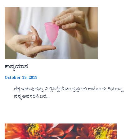
ಕಾವ್ಯಯಾನ
October 19, 2019
ಲೆಕ್ಕ ಇಡುವುದನ್ನು ನಿಲ್ಲಿಸಿದ್ದೇನೆ ಚಂದ್ರಪ್ರಭ.ಬಿ ಅದೊಂದು ದಿನ ಅಪ್ಪ
ನನ್ನ ಅವಸರಿಸಿ ಬರ…