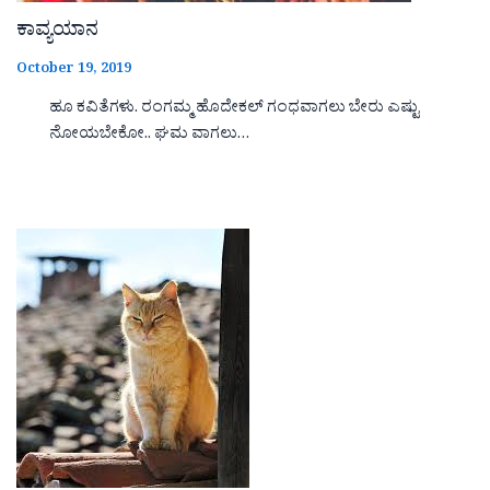
ಕಾವ್ಯಯಾನ
October 19, 2019
ಹೂ ಕವಿತೆಗಳು. ರಂಗಮ್ಮ ಹೊದೇಕಲ್ ಗಂಧವಾಗಲು ಬೇರು ಎಷ್ಟು
ನೋಯಬೇಕೋ.. ಘಮ ವಾಗಲು…