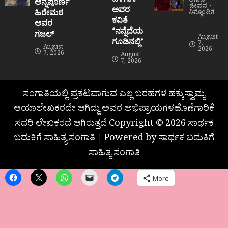
ಲಿಗಾಡೆ
ಅನ್ನಪೂರ್ಣ
ಜೀವನ
ಅವರ
ಹಿರೇಮಠ
ನಿಮ್ಮೊಂದಿಗೆ
ಕವಿತೆ
ಅವರ
“ನನ್ನೆದೆಯ
ಗಜಲ್
August
ಗೂಡಿನಲ್ಲಿ”
7,
August
2026
7, 2026
August
7, 2026
ಸಂಗಾತಿಯಲ್ಲಿ ಪ್ರಕಟವಾಗುವ ಎಲ್ಲ ಬರಹಗಳ ಹಕ್ಕುಸ್ವಾಮ್ಯ
ಆಯಾಲೇಖಕರದೇ ಆಗಿದ್ದು ಅವರ ಅಭಿಪ್ರಾಯಗಳಹೊಣೆಗಾರಿಕೆ
ಸದರಿ ಲೇಖಕರದೆ ಆಗಿರುತ್ತದೆ Copyright © 2026 ಸಾರ್ಥಕ
ಬದುಕಿಗೆ ಸಾಹಿತ್ಯ ಸಂಗಾತಿ | Powered by ಸಾರ್ಥಕ ಬದುಕಿಗೆ
ಸಾಹಿತ್ಯ ಸಂಗಾತಿ
More