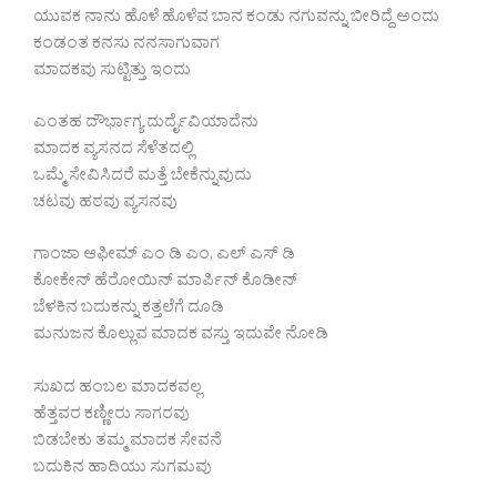
ಯುವಕ ನಾನು ಹೊಳೆ ಹೊಳೆವ ಬಾನ ಕಂಡು ನಗುವನ್ನು ಬೀರಿದ್ದೆ ಅಂದು
ಕಂಡಂತ ಕನಸು ನನಸಾಗುವಾಗ
ಮಾದಕವು ಸುಟ್ಟಿತ್ತು ಇಂದು
ಎಂತಹ ದೌರ್ಭಾಗ್ಯ ದುರ್ದೈವಿಯಾದೆನು
ಮಾದಕ ವ್ಯಸನದ ಸೆಳೆತದಲ್ಲಿ
ಒಮ್ಮೆ ಸೇವಿಸಿದರೆ ಮತ್ತೆ ಬೇಕೆನ್ನುವುದು
ಚಟವು ಹಠವು ವ್ಯಸನವು
ಗಾಂಜಾ ಆಫೀಮ್ ಎಂ ಡಿ ಎಂ, ಎಲ್ ಎಸ್ ಡಿ
ಕೋಕೇನ್ ಹೆರೋಯಿನ್ ಮಾರ್ಪಿನ್ ಕೊಡೀನ್
ಬೆಳಕಿನ ಬದುಕನ್ನು ಕತ್ತಲೆಗೆ ದೂಡಿ
ಮನುಜನ ಕೊಲ್ಲುವ ಮಾದಕ ವಸ್ತು ಇದುವೇ ನೋಡಿ
ಸುಖದ ಹಂಬಲ ಮಾದಕವಲ್ಲ
ಹೆತ್ತವರ ಕಣ್ಣೀರು ಸಾಗರವು
ಬಿಡಬೇಕು ತಮ್ಮ ಮಾದಕ ಸೇವನೆ
ಬದುಕಿನ ಹಾದಿಯು ಸುಗಮವು