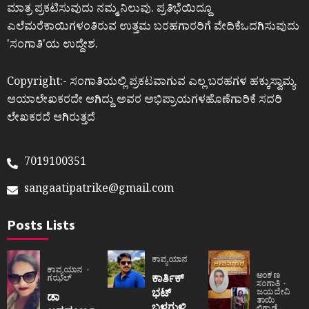
ಮಾತ್ರ ಪ್ರಕಟಿಸುವುದು ನಮ್ಮ ನಿಲುವು. ಪ್ರತಿಭೆಯಿದ್ದೂ
ಎಲೆಮರೆಕಾಯಿಗಳಂತಿರುವ ಉತ್ತಮ ಬರಹಗಾರರಿಗೆ ವೇದಿಕೆಒದಗಿಸುವುದು
ʼಸಂಗಾತಿʼಯ ಉದ್ದೇಶ.
Copyright:- ಸಂಗಾತಿಯಲ್ಲಿ ಪ್ರಕಟವಾಗುವ ಎಲ್ಲ ಬರಹಗಳ ಹಕ್ಕುಸ್ವಾಮ್ಯ
ಆಯಾಲೇಖಕರದೇ ಆಗಿದ್ದು ಅವರ ಅಭಿಪ್ರಾಯಗಳಹೊಣೆಗಾರಿಕೆ ಸದರಿ
ಲೇಖಕರದೆ ಆಗಿರುತ್ತದೆ
7019100351
sangaatipatrike@gmail.com
Posts Lists
ಕಾವ್ಯಯಾನ
ಕಾವ್ಯಯಾನ
ಅಂಕಣ
ಕಾರ್ತಿಕ್
ಗಝಲ್
ಸಂಗಾತಿ
ಭಟ್
ಜಯದೇವಿ
ಡಾ
ತಾಯಿ
ಬಳಗುಳಿ