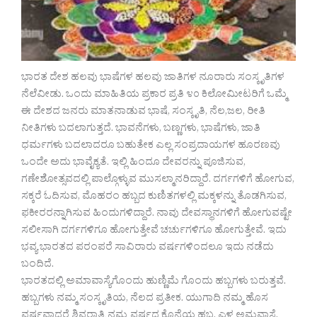
ಭಾರತ ದೇಶ ಹಲವು ಭಾಷೆಗಳ ಹಲವು ಜಾತಿಗಳ ನೂರಾರು ಸಂಸ್ಕೃತಿಗಳ
ನೆಲೆವೀಡು. ಒಂದು ಮಾಹಿತಿಯ ಪ್ರಕಾರ ಪ್ರತಿ ೪೦ ಕಿಲೋಮೀಟರಿಗೆ ಒಮ್ಮೆ
ಈ ದೇಶದ ಜನರು ಮಾತನಾಡುವ ಭಾಷೆ, ಸಂಸ್ಕೃತಿ, ನೆಲ,ಜಲ, ರೀತಿ
ನೀತಿಗಳು ಬದಲಾಗುತ್ತದೆ. ಭಾವನೆಗಳು, ಬಣ್ಣಗಳು, ಭಾಷೆಗಳು, ಜಾತಿ
ಧರ್ಮಗಳು ಬದಲಾದರೂ ಬಹುತೇಕ ಎಲ್ಲ ಸಂಪ್ರದಾಯಗಳ ಹೂರಣವು
ಒಂದೇ ಅದು ಭಾವೈಕ್ಯತೆ. ಇಲ್ಲಿ ಹಿಂದೂ ದೇವರನ್ನು ಪೂಜಿಸುವ,
ಗಣೇಶೋತ್ಸವದಲ್ಲಿ ಪಾಲ್ಗೊಳ್ಳುವ ಮುಸಲ್ಮಾನರಿದ್ದಾರೆ. ದರ್ಗಗಳಿಗೆ ಹೋಗುವ,
ಸಕ್ಕರೆ ಓದಿಸುವ, ಮೊಹರಂ ಹಬ್ಬದ ಕುಣಿತಗಳಲ್ಲಿ ಮಕ್ಕಳನ್ನು ತೊಡಗಿಸುವ,
ಫಕೀರರನ್ನಾಗಿಸುವ ಹಿಂದುಗಳಿದ್ದಾರೆ. ನಾವು ದೇವಸ್ಥಾನಗಳಿಗೆ ಹೋಗುವಷ್ಟೇ
ಸಲೀಸಾಗಿ ದರ್ಗಗಳಿಗೂ ಹೋಗುತ್ತೇವೆ ಚರ್ಚುಗಳಿಗೂ ಹೋಗುತ್ತೇವೆ. ಇದು
ಭವ್ಯ ಭಾರತದ ಪರಂಪರೆ ಸಾವಿರಾರು ವರ್ಷಗಳಿಂದಲೂ ಇದು ನಡೆದು
ಬಂದಿದೆ.
ಭಾರತದಲ್ಲಿ ಅಮಾವಾಸ್ಯೆಗೊಂದು ಹುಣ್ಣಿಮೆ ಗೊಂದು ಹಬ್ಬಗಳು ಬರುತ್ತವೆ.
ಹಬ್ಬಗಳು ನಮ್ಮ ಸಂಸ್ಕೃತಿಯ, ನೆಲದ ಪ್ರತೀಕ. ಯುಗಾದಿ ನಮ್ಮ ಹೊಸ
ವರ್ಷವಾದರೆ ಶಿವರಾತ್ರಿ ನಮ್ಮ ವರ್ಷದ ಕೊನೆಯ ಹಬ್ಬ. ಎಳ್ಳ ಅಮವಾಸೆ,