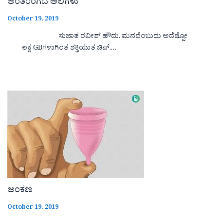
ಅಂತರಂಗದ ಅಲೆಗಳು
October 19, 2019
ಸುಜಾತ ರವೀಶ್ ಹೌದು. ಮನವೆಂಬುದು ಅದೆಷ್ಪೋ
ಲಕ್ಷ GBಗಳಾಗಿಂತ ಶಕ್ತಿಯುತ ಚಿಪ್.…
ಅಂಕಣ
October 19, 2019