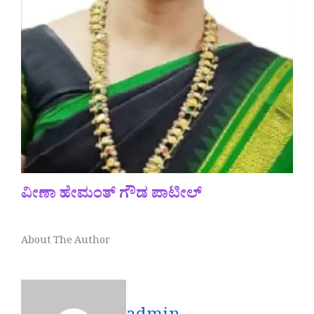
ವೀಣಾ ಹೇಮಂತ್ ಗೌಡ ಪಾಟೀಲ್
About The Author