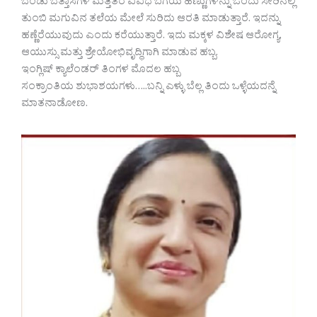
ಬೆಂಡು ಬೆತ್ತಾಸಗಳ ಮತ್ತಿತರ ವಿವಿಧ ಬಗೆಯ ಹಣ್ಣುಗಳನ್ನು ಒಂದು ಸೇರಿನಲ್ಲಿ
ತುಂಬಿ ಮಗುವಿನ ತಲೆಯ ಮೇಲೆ ಸುರಿದು ಆರತಿ ಮಾಡುತ್ತಾರೆ. ಇದನ್ನು
ಹಣ್ಣೆರೆಯುವುದು ಎಂದು ಕರೆಯುತ್ತಾರೆ. ಇದು ಮಕ್ಕಳ ವಿಶೇಷ ಆರೋಗ್ಯ,
ಆಯುಸ್ಸು ಮತ್ತು ಶ್ರೇಯೋಭಿವೃದ್ಧಿಗಾಗಿ ಮಾಡುವ ಹಬ್ಬ.
ಇಂಗ್ಲಿಷ್ ಕ್ಯಾಲೆಂಡರ್ ತಿಂಗಳ ಮೊದಲ ಹಬ್ಬ
ಸಂಕ್ರಾಂತಿಯ ಶುಭಾಶಯಗಳು…..ಬನ್ನಿ ಎಳ್ಳು ಬೆಲ್ಲ ತಿಂದು ಒಳ್ಳೆಯದನ್ನೆ
ಮಾತನಾಡೋಣ.