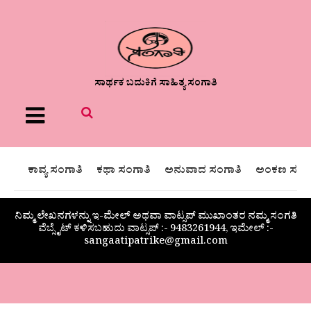
ಸಾರ್ಥಕ ಬದುಕಿಗೆ ಸಾಹಿತ್ಯ ಸಂಗಾತಿ
Menu
ಕಾವ್ಯ ಸಂಗಾತಿ
ಕಥಾ ಸಂಗಾತಿ
ಅನುವಾದ ಸಂಗಾತಿ
ಅಂಕಣ ಸಂಗಾ
ನಿಮ್ಮ ಲೇಖನಗಳನ್ನು ಇ-ಮೇಲ್ ಅಥವಾ ವಾಟ್ಸಪ್ ಮುಖಾಂತರ ನಮ್ಮ ಸಂಗತಿ
ವೆಬ್ಸೈಟ್ ಕಳಿಸಬಹುದು ವಾಟ್ಸಪ್‌ :- 9483261944, ಇಮೇಲ್ :-
sangaatipatrike@gmail.com