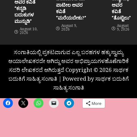
ಅವರ ಕವಿತೆ
ಪಾಟೀಲ ಅವರ
ಅವರ
“ಕನ್ನಡಿ
ಕವಿತೆ
ಕವಿತೆ
ಬದುಕುಗಳ
“ಮರೆಯಬೇಕು?”
“ತೊಟ್ಟಿಲು”
ಮುನ್ನುಡಿ”
August 9,
August
August 10,
2026
9, 2026
2026
ಸಂಗಾತಿಯಲ್ಲಿ ಪ್ರಕಟವಾಗುವ ಎಲ್ಲ ಬರಹಗಳ ಹಕ್ಕುಸ್ವಾಮ್ಯ
ಆಯಾಲೇಖಕರದೇ ಆಗಿದ್ದು ಅವರ ಅಭಿಪ್ರಾಯಗಳಹೊಣೆಗಾರಿಕೆ
ಸದರಿ ಲೇಖಕರದೆ ಆಗಿರುತ್ತದೆ Copyright © 2026 ಸಾರ್ಥಕ
ಬದುಕಿಗೆ ಸಾಹಿತ್ಯ ಸಂಗಾತಿ | Powered by ಸಾರ್ಥಕ ಬದುಕಿಗೆ
ಸಾಹಿತ್ಯ ಸಂಗಾತಿ
More