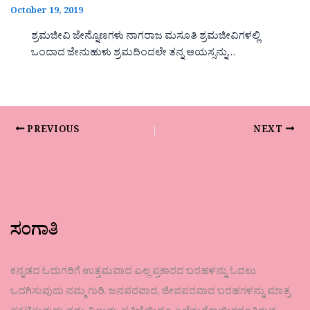
October 19, 2019
ಶ್ರಮಜೀವಿ ಜೇನ್ನೊಣಗಳು ನಾಗರಾಜ ಮಸೂತಿ ಶ್ರಮಜೀವಿಗಳಲ್ಲಿ
ಒಂದಾದ ಜೇನುಹುಳು ಶ್ರಮದಿಂದಲೇ ತನ್ನ ಆಯಸ್ಸನ್ನು…
PREVIOUS
NEXT
ಸಂಗಾತಿ
ಕನ್ನಡದ ಓದುಗರಿಗೆ ಉತ್ತಮವಾದ ಎಲ್ಲ ಪ್ರಕಾರದ ಬರಹಳನ್ನು ಓದಲು
ಒದಗಿಸುವುದು ನಮ್ಮ ಗುರಿ. ಜನಪರವಾದ, ಜೀವಪರವಾದ ಬರಹಗಳನ್ನು ಮಾತ್ರ