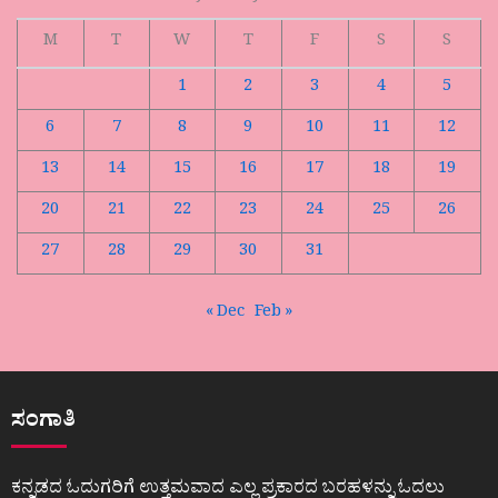
M
T
W
T
F
S
S
1
2
3
4
5
6
7
8
9
10
11
12
13
14
15
16
17
18
19
20
21
22
23
24
25
26
27
28
29
30
31
« Dec
Feb »
ಸಂಗಾತಿ
ಕನ್ನಡದ ಓದುಗರಿಗೆ ಉತ್ತಮವಾದ ಎಲ್ಲ ಪ್ರಕಾರದ ಬರಹಳನ್ನು ಓದಲು