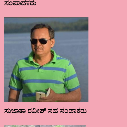
ಸಂಪಾದಕರು
ಸುಜಾತಾ ರವೀಶ್ ಸಹ ಸಂಪಾಕರು