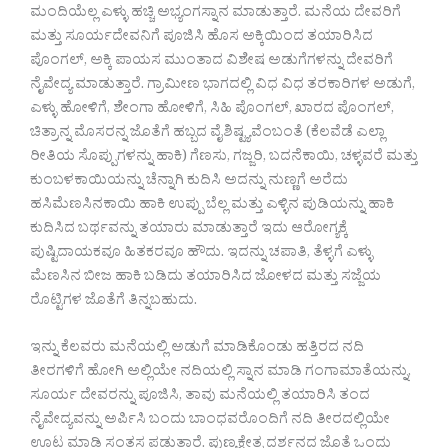
ಮಂದಿಯೆಲ್ಲ ಎಳ್ಳು ಹಚ್ಚಿ ಅಭ್ಯಂಗಸ್ನಾನ ಮಾಡುತ್ತಾರೆ. ಮನೆಯ ದೇವರಿಗೆ
ಮತ್ತು ಸೂರ್ಯದೇವನಿಗೆ ಪೂಜಿಸಿ ಹೊಸ ಅಕ್ಕಿಯಿಂದ ತಯಾರಿಸಿದ
ಪೊಂಗಲ್, ಅಕ್ಕಿ ಪಾಯಸ ಮುಂತಾದ ವಿಶೇಷ ಅಡುಗೆಗಳನ್ನು ದೇವರಿಗೆ
ನೈವೇದ್ಯ ಮಾಡುತ್ತಾರೆ. ಗ್ರಾಮೀಣ ಭಾಗದಲ್ಲಿ ವಿಧ ವಿಧ ತರಕಾರಿಗಳ ಅಡುಗೆ,
ಎಳ್ಳು ಹೋಳಿಗೆ, ಶೇಂಗಾ ಹೋಳಿಗೆ, ಸಿಹಿ ಪೊಂಗಲ್, ಖಾರದ ಪೊಂಗಲ್,
ಚಿತ್ರಾನ್ನ ಮೊಸರನ್ನ ಜೊತೆಗೆ ಹಬ್ಬದ ವೈಶಿಷ್ಟ್ಯವೆಂಬಂತೆ (ಕೆಲವೆಡೆ ಎಲ್ಲಾ
ರೀತಿಯ ಸೊಪ್ಪುಗಳನ್ನು ಹಾಕಿ) ಗೆಣಸು, ಗಜ್ಜರಿ, ಬದನೆಕಾಯಿ, ಚಳ್ಳವರೆ ಮತ್ತು
ಕುಂಬಳಕಾಯಿಯನ್ನು ಚೆನ್ನಾಗಿ ಕುದಿಸಿ ಅದನ್ನು ನುಣ್ಣಗೆ ಅರೆದು
ಹಸಿಮೆಣಸಿನಕಾಯಿ ಹಾಕಿ ಉಪ್ಪು ಬೆಲ್ಲ ಮತ್ತು ಎಳ್ಳಿನ ಪುಡಿಯನ್ನು ಹಾಕಿ
ಕುದಿಸಿದ ಬರ್ಥವನ್ನು ತಯಾರು ಮಾಡುತ್ತಾರೆ ಇದು ಆರೋಗ್ಯಕ್ಕೆ
ಪುಷ್ಟಿದಾಯಕವೂ ಹಿತಕರವೂ ಹೌದು. ಇದನ್ನು ಚಪಾತಿ, ತೆಳ್ಳಗೆ ಎಳ್ಳು
ಮೆಣಸಿನ ಬೀಜ ಹಾಕಿ ಬಡಿದು ತಯಾರಿಸಿದ ಜೋಳದ ಮತ್ತು ಸಜ್ಜೆಯ
ರೊಟ್ಟಿಗಳ ಜೊತೆಗೆ ತಿನ್ನಬಹುದು.
ಇನ್ನು ಕೆಲವರು ಮನೆಯಲ್ಲಿ ಅಡುಗೆ ಮಾಡಿಕೊಂಡು ಹತ್ತಿರದ ನದಿ
ತೀರಗಳಿಗೆ ಹೋಗಿ ಅಲ್ಲಿಯೇ ನದಿಯಲ್ಲಿ ಸ್ನಾನ ಮಾಡಿ ಗಂಗಾಮಾತೆಯನ್ನು,
ಸೂರ್ಯ ದೇವರನ್ನು ಪೂಜಿಸಿ, ತಾವು ಮನೆಯಲ್ಲಿ ತಯಾರಿಸಿ ತಂದ
ನೈವೇದ್ಯವನ್ನು ಅರ್ಪಿಸಿ ಬಂದು ಬಾಂಧವರೊಂದಿಗೆ ನದಿ ತೀರದಲ್ಲಿಯೇ
ಊಟ ಮಾಡಿ ಸಂತಸ ಪಡುತ್ತಾರೆ. ಪುಣ್ಯಕ್ಷೇತ್ರ ದರ್ಶನದ ಜೊತೆ ಒಂದು