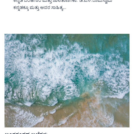
ಕನ್ನಡ ಬರಹಗಾರ ಮತ್ತು ಜಾಲತಾಣಗಳು. ಡಿ.ಎಸ್.ರಾಮಸ್ವಾಮಿ
ಕನ್ನಡಕ್ಕೂ ಮತ್ತು ಅದರ ಸಾಹಿತ್ಯ…