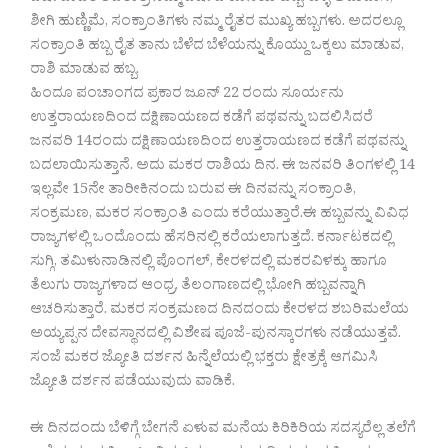
ಶೀಗಿ ಹುಣ್ಣಿಮೆ, ಸಂಕ್ರಾಂತಿಗಳು ನಮ್ಮ ರೈತರ ಮುಖ್ಯ ಹಬ್ಬಗಳು. ಅದರಲ್ಲೂ
ಸಂಕ್ರಾಂತಿ ಹಬ್ಬ ರೈತ ತಾನು ಬೆಳೆದ ಬೆಳೆಯನ್ನು ಕೊಯ್ದು ಒಕ್ಕಲು ಮಾಡುವ,
ರಾಶಿ ಮಾಡುವ ಹಬ್ಬ.
ಹಿಂದೂ ಪಂಚಾಂಗದ ಪ್ರಕಾರ ಜೂನ್ 22 ರಂದು ಸೂರ್ಯನು
ಉತ್ತರಾಯಣದಿಂದ ದಕ್ಷಿಣಾಯಣದ ಕಡೆಗೆ ಪಥವನ್ನು ಬದಲಿಸಿದರೆ
ಜನವರಿ 14ರಂದು ದಕ್ಷಿಣಾಯಣದಿಂದ ಉತ್ತರಾಯಣದ ಕಡೆಗೆ ಪಥವನ್ನು
ಬದಲಾಯಿಸುತ್ತಾನೆ. ಅದು ಮಕರ ರಾಶಿಯ ದಿನ. ಈ ಜನವರಿ ತಿಂಗಳಲ್ಲಿ 14
ಇಲ್ಲವೇ 15ನೇ ತಾರೀಕಿನಂದು ಬರುವ ಈ ದಿನವನ್ನು ಸಂಕ್ರಾಂತಿ,
ಸಂಕ್ರಮಣ, ಮಕರ ಸಂಕ್ರಾಂತಿ ಎಂದು ಕರೆಯುತ್ತಾರೆ.ಈ ಹಬ್ಬವನ್ನು ವಿವಿಧ
ರಾಜ್ಯಗಳಲ್ಲಿ ಒಂದೊಂದು ಹೆಸರಿನಲ್ಲಿ ಕರೆಯಲಾಗುತ್ತದೆ. ಕರ್ನಾಟಕದಲ್ಲಿ
ಸುಗ್ಗಿ, ತಮಿಳುನಾಡಿನಲ್ಲಿ ಪೊಂಗಲ್, ಕೇರಳದಲ್ಲಿ ಮಕರವಿಳಕ್ಕು ಹಾಗೂ
ತೆಲುಗು ರಾಜ್ಯಗಳಾದ ಆಂಧ್ರ, ತೆಲಂಗಾಣದಲ್ಲಿ ಭೋಗಿ ಹಬ್ಬವನ್ನಾಗಿ
ಆಚರಿಸುತ್ತಾರೆ. ಮಕರ ಸಂಕ್ರಮಣದ ದಿನದಂದು ಕೇರಳದ ಶಬರಿಮಲೆಯ
ಅಯ್ಯಪ್ಪನ ದೇವಸ್ಥಾನದಲ್ಲಿ ವಿಶೇಷ ಪೂಜೆ-ಪುನಸ್ಕಾರಗಳು ನಡೆಯುತ್ತವೆ.
ಸಂಜೆ ಮಕರ ಜ್ಯೋತಿ ದರ್ಶನ ಹಿನ್ನೆಲೆಯಲ್ಲಿ ಭಕ್ತರು ಕ್ಷೇತ್ರಕ್ಕೆ ಆಗಮಿಸಿ
ಜ್ಯೋತಿ ದರ್ಶನ ಪಡೆಯುವುದು ವಾಡಿಕೆ.
ಈ ದಿನದಂದು ಬೆಳಿಗ್ಗೆ ಬೇಗನೆ ಏಳುವ ಮನೆಯ ಕಿರಿಕಿರಿಯ ಸದಸ್ಯರೆಲ್ಲ ತಲೆಗೆ