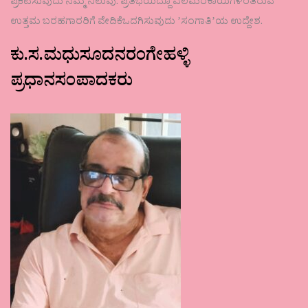
ಪ್ರಕಟಿಸುವುದು ನಮ್ಮ ನಿಲುವು. ಪ್ರತಿಭೆಯಿದ್ದೂ ಎಲೆಮರೆಕಾಯಿಗಳಂತಿರುವ
ಉತ್ತಮ ಬರಹಗಾರರಿಗೆ ವೇದಿಕೆಒದಗಿಸುವುದು ʼಸಂಗಾತಿʼಯ ಉದ್ದೇಶ.
ಕು.ಸ.ಮಧುಸೂದನರಂಗೇಹಳ್ಳಿ
ಪ್ರಧಾನಸಂಪಾದಕರು