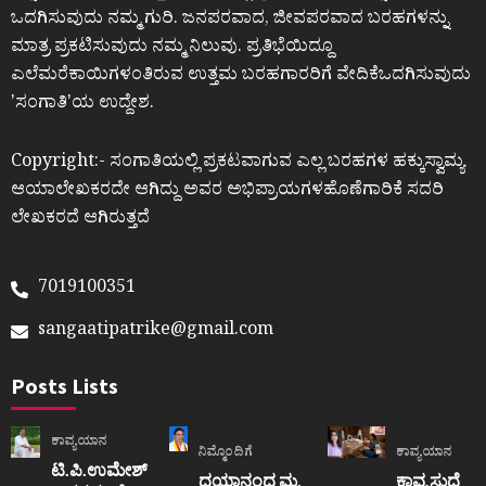
ಒದಗಿಸುವುದು ನಮ್ಮ ಗುರಿ. ಜನಪರವಾದ, ಜೀವಪರವಾದ ಬರಹಗಳನ್ನು
ಮಾತ್ರ ಪ್ರಕಟಿಸುವುದು ನಮ್ಮ ನಿಲುವು. ಪ್ರತಿಭೆಯಿದ್ದೂ
ಎಲೆಮರೆಕಾಯಿಗಳಂತಿರುವ ಉತ್ತಮ ಬರಹಗಾರರಿಗೆ ವೇದಿಕೆಒದಗಿಸುವುದು
ʼಸಂಗಾತಿʼಯ ಉದ್ದೇಶ.
Copyright:- ಸಂಗಾತಿಯಲ್ಲಿ ಪ್ರಕಟವಾಗುವ ಎಲ್ಲ ಬರಹಗಳ ಹಕ್ಕುಸ್ವಾಮ್ಯ
ಆಯಾಲೇಖಕರದೇ ಆಗಿದ್ದು ಅವರ ಅಭಿಪ್ರಾಯಗಳಹೊಣೆಗಾರಿಕೆ ಸದರಿ
ಲೇಖಕರದೆ ಆಗಿರುತ್ತದೆ
7019100351
sangaatipatrike@gmail.com
Posts Lists
ಕಾವ್ಯಯಾನ
ನಿಮ್ಮೊಂದಿಗೆ
ಕಾವ್ಯಯಾನ
ಟಿ.ಪಿ.ಉಮೇಶ್
ದಯಾನಂದ ಮ.
ಕಾವ್ಯ ಸುಧೆ