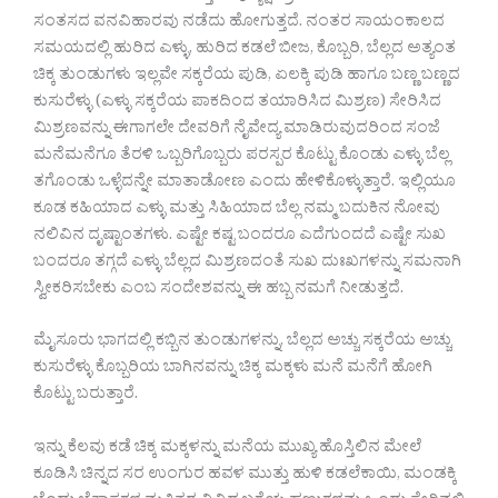
ಸಂತಸದ ವನವಿಹಾರವು ನಡೆದು ಹೋಗುತ್ತದೆ. ನಂತರ ಸಾಯಂಕಾಲದ
ಸಮಯದಲ್ಲಿ ಹುರಿದ ಎಳ್ಳು, ಹುರಿದ ಕಡಲೆ ಬೀಜ, ಕೊಬ್ಬರಿ, ಬೆಲ್ಲದ ಅತ್ಯಂತ
ಚಿಕ್ಕ ತುಂಡುಗಳು ಇಲ್ಲವೇ ಸಕ್ಕರೆಯ ಪುಡಿ, ಏಲಕ್ಕಿ ಪುಡಿ ಹಾಗೂ ಬಣ್ಣ ಬಣ್ಣದ
ಕುಸುರೆಳ್ಳು (ಎಳ್ಳು ಸಕ್ಕರೆಯ ಪಾಕದಿಂದ ತಯಾರಿಸಿದ ಮಿಶ್ರಣ) ಸೇರಿಸಿದ
ಮಿಶ್ರಣವನ್ನು ಈಗಾಗಲೇ ದೇವರಿಗೆ ನೈವೇದ್ಯ ಮಾಡಿರುವುದರಿಂದ ಸಂಜೆ
ಮನೆಮನೆಗೂ ತೆರಳಿ ಒಬ್ಬರಿಗೊಬ್ಬರು ಪರಸ್ಪರ ಕೊಟ್ಟು ಕೊಂಡು ಎಳ್ಳು ಬೆಲ್ಲ
ತಗೊಂಡು ಒಳ್ಳೆದನ್ನೇ ಮಾತಾಡೋಣ ಎಂದು ಹೇಳಿಕೊಳ್ಳುತ್ತಾರೆ. ಇಲ್ಲಿಯೂ
ಕೂಡ ಕಹಿಯಾದ ಎಳ್ಳು ಮತ್ತು ಸಿಹಿಯಾದ ಬೆಲ್ಲ ನಮ್ಮ ಬದುಕಿನ ನೋವು
ನಲಿವಿನ ದೃಷ್ಟಾಂತಗಳು. ಎಷ್ಟೇ ಕಷ್ಟ ಬಂದರೂ ಎದೆಗುಂದದೆ ಎಷ್ಟೇ ಸುಖ
ಬಂದರೂ ತಗ್ಗದೆ ಎಳ್ಳು ಬೆಲ್ಲದ ಮಿಶ್ರಣದಂತೆ ಸುಖ ದುಃಖಗಳನ್ನು ಸಮನಾಗಿ
ಸ್ವೀಕರಿಸಬೇಕು ಎಂಬ ಸಂದೇಶವನ್ನು ಈ ಹಬ್ಬ ನಮಗೆ ನೀಡುತ್ತದೆ.
ಮೈಸೂರು ಭಾಗದಲ್ಲಿ ಕಬ್ಬಿನ ತುಂಡುಗಳನ್ನು, ಬೆಲ್ಲದ ಅಚ್ಚು ಸಕ್ಕರೆಯ ಅಚ್ಚು
ಕುಸುರೆಳ್ಳು ಕೊಬ್ಬರಿಯ ಬಾಗಿನವನ್ನು ಚಿಕ್ಕ ಮಕ್ಕಳು ಮನೆ ಮನೆಗೆ ಹೋಗಿ
ಕೊಟ್ಟು ಬರುತ್ತಾರೆ.
ಇನ್ನು ಕೆಲವು ಕಡೆ ಚಿಕ್ಕ ಮಕ್ಕಳನ್ನು ಮನೆಯ ಮುಖ್ಯ ಹೊಸ್ತಿಲಿನ ಮೇಲೆ
ಕೂಡಿಸಿ ಚಿನ್ನದ ಸರ ಉಂಗುರ ಹವಳ ಮುತ್ತು ಹುಳಿ ಕಡಲೆಕಾಯಿ, ಮಂಡಕ್ಕಿ