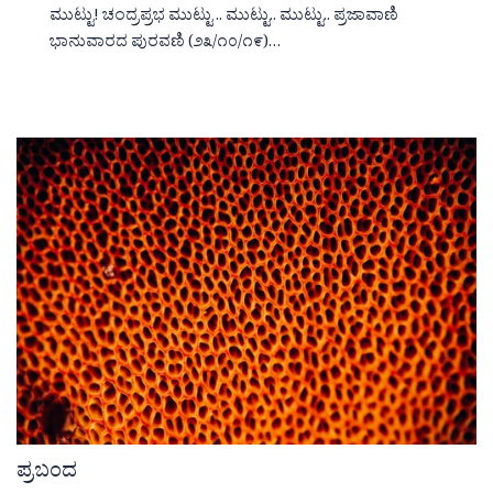
ಮುಟ್ಟು! ಚಂದ್ರಪ್ರಭ ಮುಟ್ಟು .. ಮುಟ್ಟು.. ಮುಟ್ಟು.. ಪ್ರಜಾವಾಣಿ
ಭಾನುವಾರದ ಪುರವಣಿ (೨೩/೧೦/೧೯)…
ಪ್ರಬಂದ