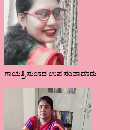
ಗಾಯತ್ರಿ ಸುಂಕದ ಉಪ ಸಂಪಾದಕರು