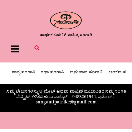
ಸಾರ್ಥಕ ಬದುಕಿಗೆ ಸಾಹಿತ್ಯ ಸಂಗಾತಿ
Menu
ಕಾವ್ಯ ಸಂಗಾತಿ
ಕಥಾ ಸಂಗಾತಿ
ಅನುವಾದ ಸಂಗಾತಿ
ಅಂಕಣ ಸಂಗಾ
ನಿಮ್ಮ ಲೇಖನಗಳನ್ನು ಇ-ಮೇಲ್ ಅಥವಾ ವಾಟ್ಸಪ್ ಮುಖಾಂತರ ನಮ್ಮ ಸಂಗತಿ
ವೆಬ್ಸೈಟ್ ಕಳಿಸಬಹುದು ವಾಟ್ಸಪ್‌ :- 9483261944, ಇಮೇಲ್ :-
sangaatipatrike@gmail.com