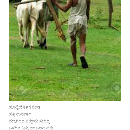
ಹೊಟ್ಟಿಯೊಳಗ ಕೆಂಡ
ಹತ್ತಿ ಉರಿವಾಗ
ಮ್ಯಾಗಿಂದ ತಣ್ಣೀರು ಸುರಿದ್ರ
ಒಳಗಿನ ಕಿಚ್ಚು ಆರಬಲ್ಲದ ಧಣಿ.