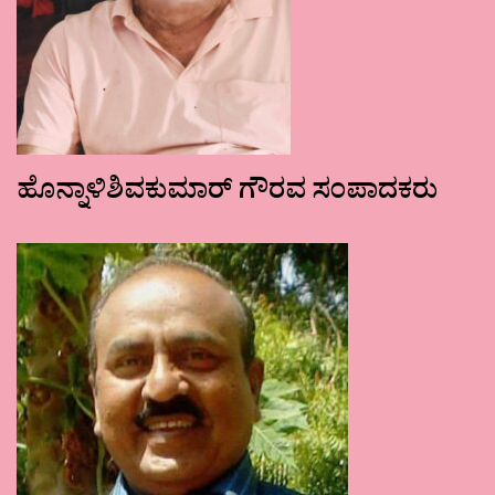
ಹೊನ್ನಾಳಿಶಿವಕುಮಾರ್ ಗೌರವ ಸಂಪಾದಕರು