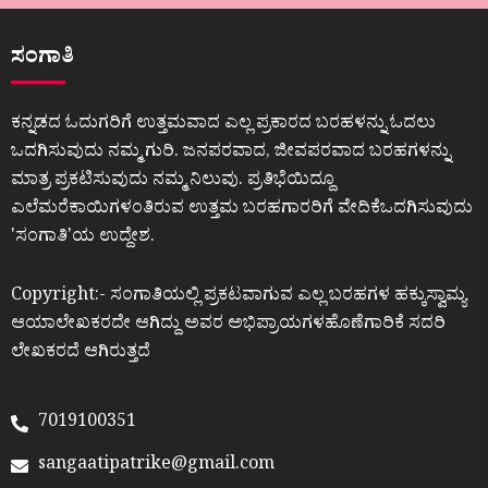
ಸಂಗಾತಿ
ಕನ್ನಡದ ಓದುಗರಿಗೆ ಉತ್ತಮವಾದ ಎಲ್ಲ ಪ್ರಕಾರದ ಬರಹಳನ್ನು ಓದಲು
ಒದಗಿಸುವುದು ನಮ್ಮ ಗುರಿ. ಜನಪರವಾದ, ಜೀವಪರವಾದ ಬರಹಗಳನ್ನು
ಮಾತ್ರ ಪ್ರಕಟಿಸುವುದು ನಮ್ಮ ನಿಲುವು. ಪ್ರತಿಭೆಯಿದ್ದೂ
ಎಲೆಮರೆಕಾಯಿಗಳಂತಿರುವ ಉತ್ತಮ ಬರಹಗಾರರಿಗೆ ವೇದಿಕೆಒದಗಿಸುವುದು
ʼಸಂಗಾತಿʼಯ ಉದ್ದೇಶ.
Copyright:- ಸಂಗಾತಿಯಲ್ಲಿ ಪ್ರಕಟವಾಗುವ ಎಲ್ಲ ಬರಹಗಳ ಹಕ್ಕುಸ್ವಾಮ್ಯ
ಆಯಾಲೇಖಕರದೇ ಆಗಿದ್ದು ಅವರ ಅಭಿಪ್ರಾಯಗಳಹೊಣೆಗಾರಿಕೆ ಸದರಿ
ಲೇಖಕರದೆ ಆಗಿರುತ್ತದೆ
7019100351
sangaatipatrike@gmail.com