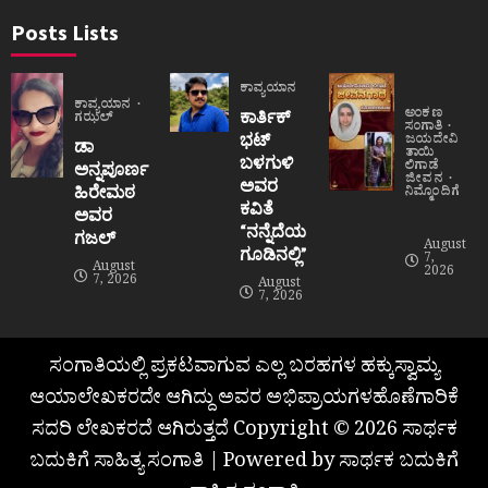
Posts Lists
ಕಾವ್ಯಯಾನ
ಕಾವ್ಯಯಾನ
ಅಂಕಣ
ಕಾರ್ತಿಕ್
ಗಝಲ್
ಸಂಗಾತಿ
ಭಟ್
ಜಯದೇವಿ
ಡಾ
ತಾಯಿ
ಬಳಗುಳಿ
ಲಿಗಾಡೆ
ಅನ್ನಪೂರ್ಣ
ಜೀವನ
ಅವರ
ಹಿರೇಮಠ
ನಿಮ್ಮೊಂದಿಗೆ
ಕವಿತೆ
ಅವರ
“ನನ್ನೆದೆಯ
ಗಜಲ್
August
ಗೂಡಿನಲ್ಲಿ”
7,
August
2026
7, 2026
August
7, 2026
ಸಂಗಾತಿಯಲ್ಲಿ ಪ್ರಕಟವಾಗುವ ಎಲ್ಲ ಬರಹಗಳ ಹಕ್ಕುಸ್ವಾಮ್ಯ
ಆಯಾಲೇಖಕರದೇ ಆಗಿದ್ದು ಅವರ ಅಭಿಪ್ರಾಯಗಳಹೊಣೆಗಾರಿಕೆ
ಸದರಿ ಲೇಖಕರದೆ ಆಗಿರುತ್ತದೆ Copyright © 2026 ಸಾರ್ಥಕ
ಬದುಕಿಗೆ ಸಾಹಿತ್ಯ ಸಂಗಾತಿ | Powered by ಸಾರ್ಥಕ ಬದುಕಿಗೆ