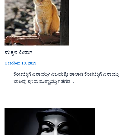
ಮಕ್ಕಳ ವಿಭಾಗ
October 19, 2019
ಕೆಂಚಬೆಕ್ಕಿಗೆ ಏನಾಯ್ತು? ವಿಜಯಶ್ರೀ ಹಾಲಾಡಿ ಕೆಂಚಬೆಕ್ಕಿಗೆ ಏನಾಯ್ತು
ಬಾಲವು ಪೂರಾ ಮಣ್ಣಾಯ್ತು ಗಡಗಡ…