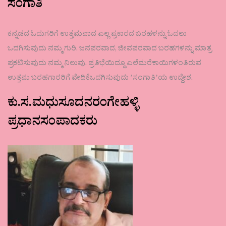
ಸಂಗಾತಿ
ಕನ್ನಡದ ಓದುಗರಿಗೆ ಉತ್ತಮವಾದ ಎಲ್ಲ ಪ್ರಕಾರದ ಬರಹಳನ್ನು ಓದಲು
ಒದಗಿಸುವುದು ನಮ್ಮ ಗುರಿ. ಜನಪರವಾದ, ಜೀವಪರವಾದ ಬರಹಗಳನ್ನು ಮಾತ್ರ
ಪ್ರಕಟಿಸುವುದು ನಮ್ಮ ನಿಲುವು. ಪ್ರತಿಭೆಯಿದ್ದೂ ಎಲೆಮರೆಕಾಯಿಗಳಂತಿರುವ
ಉತ್ತಮ ಬರಹಗಾರರಿಗೆ ವೇದಿಕೆಒದಗಿಸುವುದು ʼಸಂಗಾತಿʼಯ ಉದ್ದೇಶ.
ಕು.ಸ.ಮಧುಸೂದನರಂಗೇಹಳ್ಳಿ
ಪ್ರಧಾನಸಂಪಾದಕರು