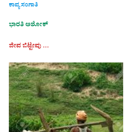
ಕಾವ್ಯ ಸಂಗಾತಿ
ಭಾರತಿ ಅಶೋಕ್
ಜೀವ ಬಿಟ್ಟೇವು …