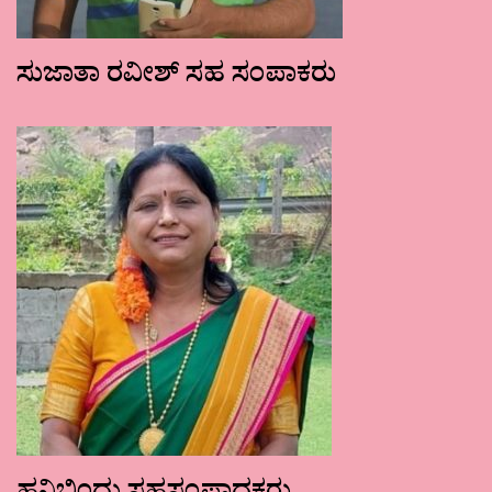
ಸುಜಾತಾ ರವೀಶ್ ಸಹ ಸಂಪಾಕರು