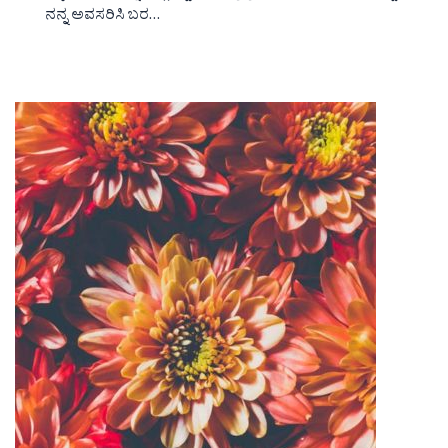
ನನ್ನ ಅವಸರಿಸಿ ಬರ…