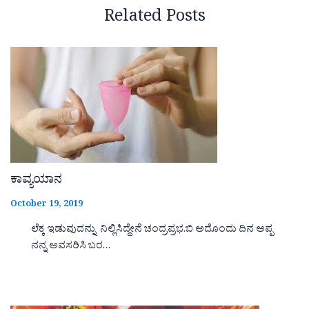
Related Posts
ಕಾವ್ಯಯಾನ
October 19, 2019
ಲೆಕ್ಕ ಇಡುವುದನ್ನು ನಿಲ್ಲಿಸಿದ್ದೇನೆ ಚಂದ್ರಪ್ರಭ.ಬಿ ಅದೊಂದು ದಿನ ಅಪ್ಪ
ನನ್ನ ಅವಸರಿಸಿ ಬರ…