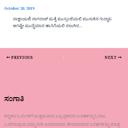
October 20, 2019
ದಾಕ್ಷಾಯಣಿ ನಾಗರಾಜ್ ಮತ್ತೆ ಮುಸ್ಸಂಜೆಯಲಿ ಮುಸುಕಿನ ಗುದ್ದಾಟ
ಆಗಷ್ಟೇ ಮುದ್ದೆಯಾದ ಹಾಸಿಗೆಯಲಿ ನಲುಗಿದ…
PREVIOUS
NEXT
ಸಂಗಾತಿ
ಕನ್ನಡದ ಓದುಗರಿಗೆ ಉತ್ತಮವಾದ ಎಲ್ಲ ಪ್ರಕಾರದ ಬರಹಳನ್ನು ಓದಲು
ಒದಗಿಸುವುದು ನಮ್ಮ ಗುರಿ. ಜನಪರವಾದ, ಜೀವಪರವಾದ ಬರಹಗಳನ್ನು ಮಾತ್ರ