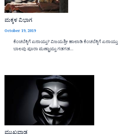
ಮಕ್ಕಳ ವಿಭಾಗ
October 19, 2019
ಕೆಂಚಬೆಕ್ಕಿಗೆ ಏನಾಯ್ತು? ವಿಜಯಶ್ರೀ ಹಾಲಾಡಿ ಕೆಂಚಬೆಕ್ಕಿಗೆ ಏನಾಯ್ತು
ಬಾಲವು ಪೂರಾ ಮಣ್ಣಾಯ್ತು ಗಡಗಡ…
ಮುಖವಾಡ