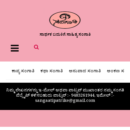
ಸಾರ್ಥಕ ಬದುಕಿಗೆ ಸಾಹಿತ್ಯ ಸಂಗಾತಿ
Menu
ಕಾವ್ಯ ಸಂಗಾತಿ
ಕಥಾ ಸಂಗಾತಿ
ಅನುವಾದ ಸಂಗಾತಿ
ಅಂಕಣ ಸಂಗಾ
ನಿಮ್ಮ ಲೇಖನಗಳನ್ನು ಇ-ಮೇಲ್ ಅಥವಾ ವಾಟ್ಸಪ್ ಮುಖಾಂತರ ನಮ್ಮ ಸಂಗತಿ
ವೆಬ್ಸೈಟ್ ಕಳಿಸಬಹುದು ವಾಟ್ಸಪ್‌ :- 9483261944, ಇಮೇಲ್ :-
sangaatipatrike@gmail.com