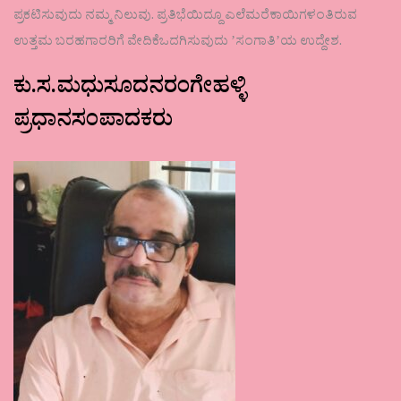
ಪ್ರಕಟಿಸುವುದು ನಮ್ಮ ನಿಲುವು. ಪ್ರತಿಭೆಯಿದ್ದೂ ಎಲೆಮರೆಕಾಯಿಗಳಂತಿರುವ
ಉತ್ತಮ ಬರಹಗಾರರಿಗೆ ವೇದಿಕೆಒದಗಿಸುವುದು ʼಸಂಗಾತಿʼಯ ಉದ್ದೇಶ.
ಕು.ಸ.ಮಧುಸೂದನರಂಗೇಹಳ್ಳಿ
ಪ್ರಧಾನಸಂಪಾದಕರು