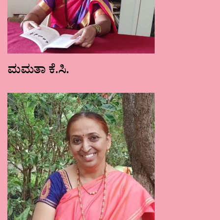
ಮಮತಾ ಕೆ.ಸಿ.