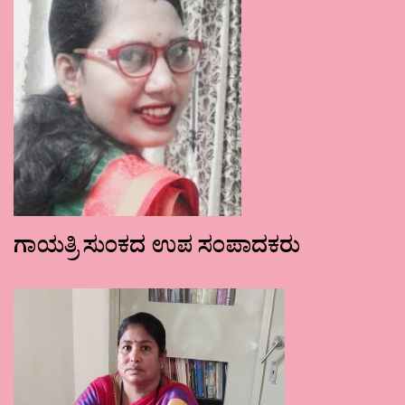
ಗಾಯತ್ರಿ ಸುಂಕದ ಉಪ ಸಂಪಾದಕರು