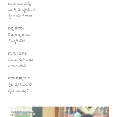
ನಾವು ಯಾರನ್ನು
ಎಂದಿಗೂ ದ್ವೇಷಿಸದೆ
ಪ್ರೀತಿ ಹಂಚೋಣ
ನನ್ನ ತವರು
ನಿತ್ಯ ಹಚ್ಚ ಹಸಿರು
ನೆಮ್ಮದಿ ನೆಲೆ
ನಾನು ಬಾಳಲಿ
ಬೆವರು ಸುರಿಸುತ್ತಾ
ಸದಾ ದುಡಿವೆ
ಸದಾ ಸತ್ಕಾರ್ಯ
ಗೈವ ಹೃದಯದಲಿ
ದೈವ ಇರುತ್ತಾನೆ