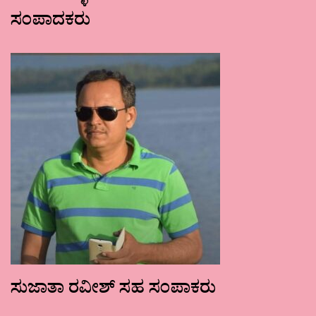
ಸಂಪಾದಕರು
ಸುಜಾತಾ ರವೀಶ್ ಸಹ ಸಂಪಾಕರು