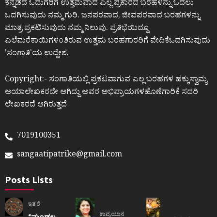
ಕನ್ನಡದ ಓದುಗರಿಗೆ ಉತ್ತಮವಾದ ಎಲ್ಲ ಪ್ರಕಾರದ ಬರಹಳನ್ನು ಓದಲು
ಒದಗಿಸುವುದು ನಮ್ಮ ಗುರಿ. ಜನಪರವಾದ, ಜೀವಪರವಾದ ಬರಹಗಳನ್ನು
ಮಾತ್ರ ಪ್ರಕಟಿಸುವುದು ನಮ್ಮ ನಿಲುವು. ಪ್ರತಿಭೆಯಿದ್ದೂ
ಎಲೆಮರೆಕಾಯಿಗಳಂತಿರುವ ಉತ್ತಮ ಬರಹಗಾರರಿಗೆ ವೇದಿಕೆಒದಗಿಸುವುದು
ʼಸಂಗಾತಿʼಯ ಉದ್ದೇಶ.
Copyright:- ಸಂಗಾತಿಯಲ್ಲಿ ಪ್ರಕಟವಾಗುವ ಎಲ್ಲ ಬರಹಗಳ ಹಕ್ಕುಸ್ವಾಮ್ಯ
ಆಯಾಲೇಖಕರದೇ ಆಗಿದ್ದು ಅವರ ಅಭಿಪ್ರಾಯಗಳಹೊಣೆಗಾರಿಕೆ ಸದರಿ
ಲೇಖಕರದೆ ಆಗಿರುತ್ತದೆ
7019100351
sangaatipatrike@gmail.com
Posts Lists
ಇತರೆ
ಕಾವ್ಯಯಾನ
“ಮಂಡಲ