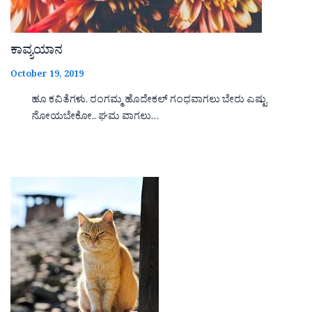
ಕಾವ್ಯಯಾನ
October 19, 2019
ಹೂ ಕವಿತೆಗಳು. ರಂಗಮ್ಮ ಹೊದೇಕಲ್ ಗಂಧವಾಗಲು ಬೇರು ಎಷ್ಟು
ನೋಯಬೇಕೋ.. ಘಮ ವಾಗಲು…