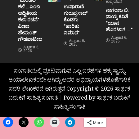
ಕಾವ್ಯಯಾನ
ಕಲೆ….ಎಂಬ
ಉಷಾರಾಣಿ
ನಾಗರಾಜ ಬಿ.
ಅದ್ವಿತೀಯ
ಗುರುಪ್ರಸಾದ್
ನಾಯ್ಕ ಕವಿತೆ
ಕಲಾ ರಚನೆ”‌
ಕೊಡಗು
“ಯಾನ
ವೀಣಾ
“ಹಾರಿತು
ಹೊರಟಾಗ…..”
ಹೇಮಂತ್‌
ವಿಮಾನ”
August 6,
ಗೌಡಪಾಟೀಲ
August 6,
2026
2026
August 6,
2026
ಸಂಗಾತಿಯಲ್ಲಿ ಪ್ರಕಟವಾಗುವ ಎಲ್ಲ ಬರಹಗಳ ಹಕ್ಕುಸ್ವಾಮ್ಯ
ಆಯಾಲೇಖಕರದೇ ಆಗಿದ್ದು ಅವರ ಅಭಿಪ್ರಾಯಗಳಹೊಣೆಗಾರಿಕೆ
ಸದರಿ ಲೇಖಕರದೆ ಆಗಿರುತ್ತದೆ Copyright © 2026 ಸಾರ್ಥಕ
ಬದುಕಿಗೆ ಸಾಹಿತ್ಯ ಸಂಗಾತಿ | Powered by ಸಾರ್ಥಕ ಬದುಕಿಗೆ
ಸಾಹಿತ್ಯ ಸಂಗಾತಿ
More