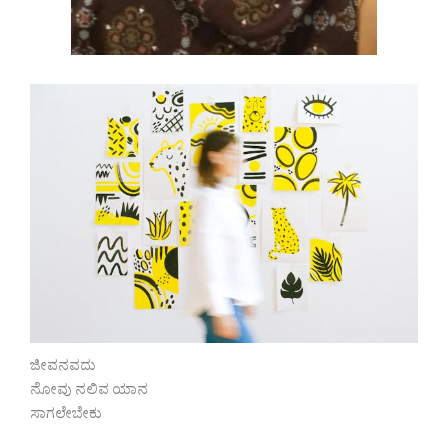
ಜೀವನವದು
ನೋವು ನಲಿವ ಯಾನ
ಸಾಗಲೇಬೇಕು