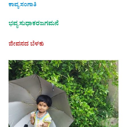
ಕಾವ್ಯ ಸಂಗಾತಿ
ಭವ್ಯ ಸುಧಾಕರಜಗಮನೆ
ಜೀವನದ ಬೆಳಕು