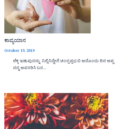
ಕಾವ್ಯಯಾನ
October 19, 2019
ಲೆಕ್ಕ ಇಡುವುದನ್ನು ನಿಲ್ಲಿಸಿದ್ದೇನೆ ಚಂದ್ರಪ್ರಭ.ಬಿ ಅದೊಂದು ದಿನ ಅಪ್ಪ
ನನ್ನ ಅವಸರಿಸಿ ಬರ…