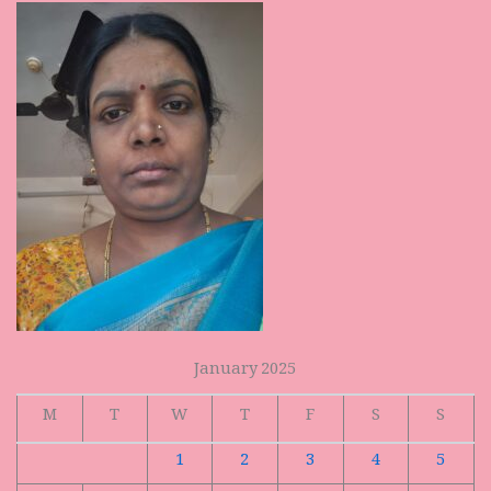
January 2025
M
T
W
T
F
S
S
1
2
3
4
5