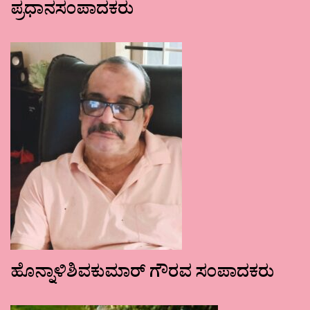
ಪ್ರಧಾನಸಂಪಾದಕರು
ಹೊನ್ನಾಳಿಶಿವಕುಮಾರ್ ಗೌರವ ಸಂಪಾದಕರು