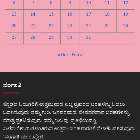
6
7
8
9
10
11
12
13
14
15
16
17
18
19
20
21
22
23
24
25
26
27
28
29
30
31
« Dec
Feb »
ಸಂಗಾತಿ
ಕನ್ನಡದ ಓದುಗರಿಗೆ ಉತ್ತಮವಾದ ಎಲ್ಲ ಪ್ರಕಾರದ ಬರಹಳನ್ನು ಓದಲು
ಒದಗಿಸುವುದು ನಮ್ಮ ಗುರಿ. ಜನಪರವಾದ, ಜೀವಪರವಾದ ಬರಹಗಳನ್ನು
ಮಾತ್ರ ಪ್ರಕಟಿಸುವುದು ನಮ್ಮ ನಿಲುವು. ಪ್ರತಿಭೆಯಿದ್ದೂ
ಎಲೆಮರೆಕಾಯಿಗಳಂತಿರುವ ಉತ್ತಮ ಬರಹಗಾರರಿಗೆ ವೇದಿಕೆಒದಗಿಸುವುದು
ʼಸಂಗಾತಿʼಯ ಉದ್ದೇಶ.