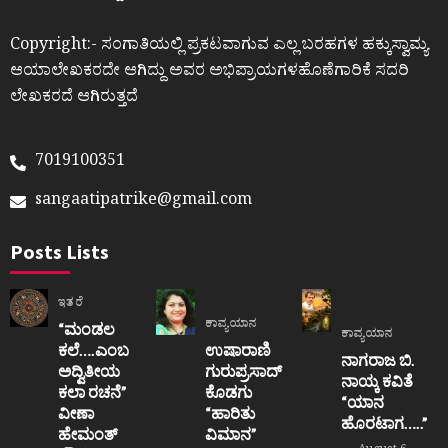
Copyright:- ಸಂಗಾತಿಯಲ್ಲಿ ಪ್ರಕಟವಾಗುವ ಎಲ್ಲ ಬರಹಗಳ ಹಕ್ಕುಸ್ವಾಮ್ಯ
ಆಯಾಲೇಖಕರದೇ ಆಗಿದ್ದು ಅವರ ಅಭಿಪ್ರಾಯಗಳಹೊಣೆಗಾರಿಕೆ ಸದರಿ
ಲೇಖಕರದೆ ಆಗಿರುತ್ತದೆ
7019100351
sangaatipatrike@gmail.com
Posts Lists
ಇತರೆ
ಕಾವ್ಯಯಾನ
“ಮಂಡಲ
ಕಾವ್ಯಯಾನ
ಕಲೆ….ಎಂಬ
ಉಷಾರಾಣಿ
ನಾಗರಾಜ ಬಿ.
ಅದ್ವಿತೀಯ
ಗುರುಪ್ರಸಾದ್
ನಾಯ್ಕ ಕವಿತೆ
ಕಲಾ ರಚನೆ”‌
ಕೊಡಗು
“ಯಾನ
ವೀಣಾ
“ಹಾರಿತು
ಹೊರಟಾಗ…..”
ಹೇಮಂತ್‌
ವಿಮಾನ”