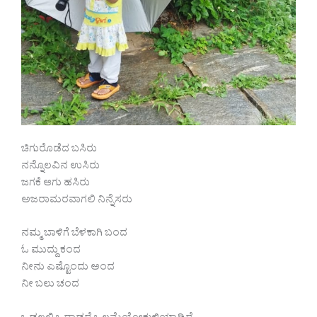
ಚಿಗುರೊಡೆದ ಬಸಿರು
ನನ್ನೊಲವಿನ ಉಸಿರು
ಜಗಕೆ ಆಗು ಹಸಿರು
ಅಜರಾಮರವಾಗಲಿ ನಿನ್ನೆಸರು
ನಮ್ಮ ಬಾಳಿಗೆ ಬೆಳಕಾಗಿ ಬಂದ
ಓ ಮುದ್ದು ಕಂದ
ನೀನು ಎಷ್ಟೊಂದು ಅಂದ
ನೀ ಬಲು ಚಂದ