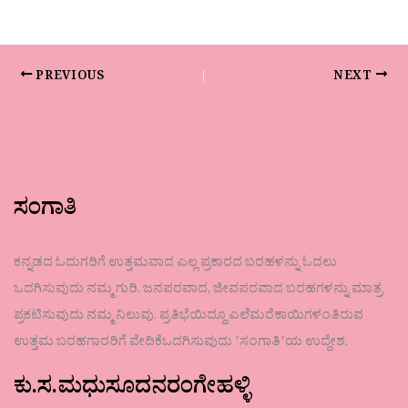
PREVIOUS
NEXT
ಸಂಗಾತಿ
ಕನ್ನಡದ ಓದುಗರಿಗೆ ಉತ್ತಮವಾದ ಎಲ್ಲ ಪ್ರಕಾರದ ಬರಹಳನ್ನು ಓದಲು
ಒದಗಿಸುವುದು ನಮ್ಮ ಗುರಿ. ಜನಪರವಾದ, ಜೀವಪರವಾದ ಬರಹಗಳನ್ನು ಮಾತ್ರ
ಪ್ರಕಟಿಸುವುದು ನಮ್ಮ ನಿಲುವು. ಪ್ರತಿಭೆಯಿದ್ದೂ ಎಲೆಮರೆಕಾಯಿಗಳಂತಿರುವ
ಉತ್ತಮ ಬರಹಗಾರರಿಗೆ ವೇದಿಕೆಒದಗಿಸುವುದು ʼಸಂಗಾತಿʼಯ ಉದ್ದೇಶ.
ಕು.ಸ.ಮಧುಸೂದನರಂಗೇಹಳ್ಳಿ