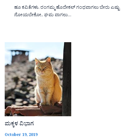
ಹೂ ಕವಿತೆಗಳು. ರಂಗಮ್ಮ ಹೊದೇಕಲ್ ಗಂಧವಾಗಲು ಬೇರು ಎಷ್ಟು
ನೋಯಬೇಕೋ.. ಘಮ ವಾಗಲು…
ಮಕ್ಕಳ ವಿಭಾಗ
October 19, 2019