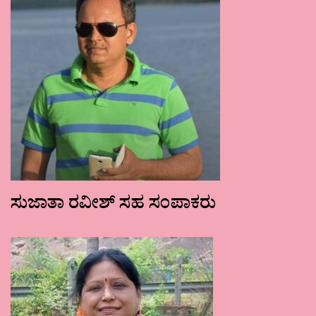
ಸುಜಾತಾ ರವೀಶ್ ಸಹ ಸಂಪಾಕರು