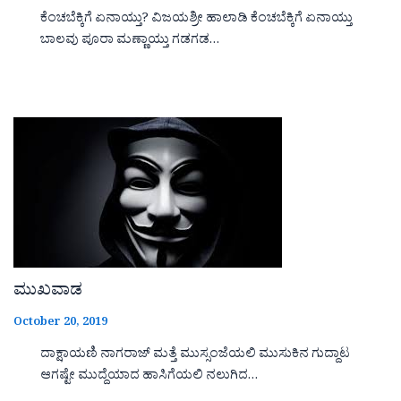
ಕೆಂಚಬೆಕ್ಕಿಗೆ ಏನಾಯ್ತು? ವಿಜಯಶ್ರೀ ಹಾಲಾಡಿ ಕೆಂಚಬೆಕ್ಕಿಗೆ ಏನಾಯ್ತು
ಬಾಲವು ಪೂರಾ ಮಣ್ಣಾಯ್ತು ಗಡಗಡ…
ಮುಖವಾಡ
October 20, 2019
ದಾಕ್ಷಾಯಣಿ ನಾಗರಾಜ್ ಮತ್ತೆ ಮುಸ್ಸಂಜೆಯಲಿ ಮುಸುಕಿನ ಗುದ್ದಾಟ
ಆಗಷ್ಟೇ ಮುದ್ದೆಯಾದ ಹಾಸಿಗೆಯಲಿ ನಲುಗಿದ…