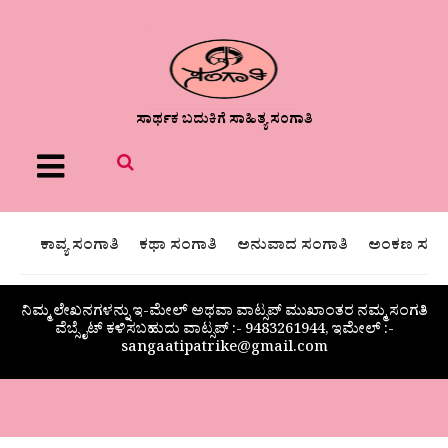
ಸಾರ್ಥಕ ಬದುಕಿಗೆ ಸಾಹಿತ್ಯ ಸಂಗಾತಿ
Menu
ಕಾವ್ಯ ಸಂಗಾತಿ
ಕಥಾ ಸಂಗಾತಿ
ಅನುವಾದ ಸಂಗಾತಿ
ಅಂಕಣ ಸಂಗಾ
ನಿಮ್ಮ ಲೇಖನಗಳನ್ನು ಇ-ಮೇಲ್ ಅಥವಾ ವಾಟ್ಸಪ್ ಮುಖಾಂತರ ನಮ್ಮ ಸಂಗತಿ
ವೆಬ್ಸೈಟ್ ಕಳಿಸಬಹುದು ವಾಟ್ಸಪ್‌ :- 9483261944, ಇಮೇಲ್ :-
sangaatipatrike@gmail.com