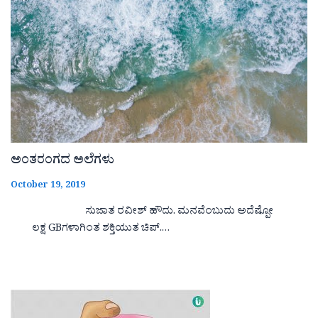
ಅಂತರಂಗದ ಅಲೆಗಳು
October 19, 2019
ಸುಜಾತ ರವೀಶ್ ಹೌದು. ಮನವೆಂಬುದು ಅದೆಷ್ಪೋ
ಲಕ್ಷ GBಗಳಾಗಿಂತ ಶಕ್ತಿಯುತ ಚಿಪ್.…