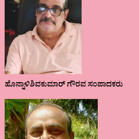
ಹೊನ್ನಾಳಿಶಿವಕುಮಾರ್ ಗೌರವ ಸಂಪಾದಕರು