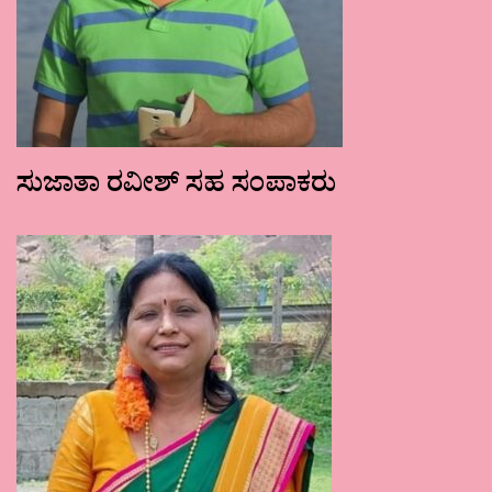
ಸುಜಾತಾ ರವೀಶ್ ಸಹ ಸಂಪಾಕರು