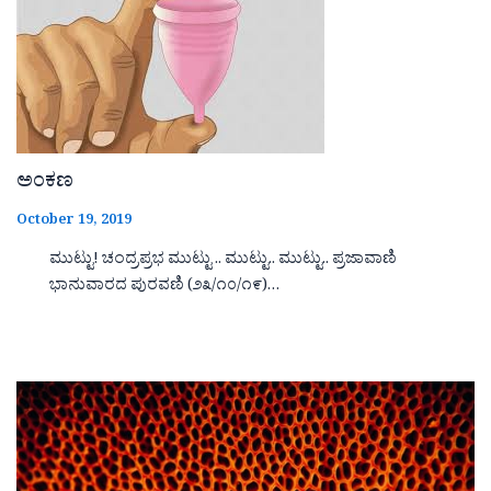
ಅಂಕಣ
October 19, 2019
ಮುಟ್ಟು! ಚಂದ್ರಪ್ರಭ ಮುಟ್ಟು .. ಮುಟ್ಟು.. ಮುಟ್ಟು.. ಪ್ರಜಾವಾಣಿ
ಭಾನುವಾರದ ಪುರವಣಿ (೨೩/೧೦/೧೯)…