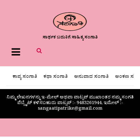
ಸಾರ್ಥಕ ಬದುಕಿಗೆ ಸಾಹಿತ್ಯ ಸಂಗಾತಿ
Menu
ಕಾವ್ಯ ಸಂಗಾತಿ
ಕಥಾ ಸಂಗಾತಿ
ಅನುವಾದ ಸಂಗಾತಿ
ಅಂಕಣ ಸಂಗಾ
ನಿಮ್ಮ ಲೇಖನಗಳನ್ನು ಇ-ಮೇಲ್ ಅಥವಾ ವಾಟ್ಸಪ್ ಮುಖಾಂತರ ನಮ್ಮ ಸಂಗತಿ
ವೆಬ್ಸೈಟ್ ಕಳಿಸಬಹುದು ವಾಟ್ಸಪ್‌ :- 9483261944, ಇಮೇಲ್ :-
sangaatipatrike@gmail.com