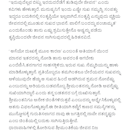
“ಇರುವುದೆಲ್ಲವ ಬಿಟ್ಟು ಇರದುದರೆಡೆಗೆ ತುಡಿವುದೇ ಜೀವನ” ಎಂದು
ಕವಿಗಳು ಹೇಳುತ್ತಾರೆ. ಮನುಷ್ಯನಿಗೆ ಇಂದು ಎಷ್ಟೇ ಸುಖ ಸಮೃದ್ಧಿ, ಸಂಪತ್ತು
ಇದ್ದರೂ ಬದುಕಿನಲ್ಲಿ ಸಂತೃಪ್ತಿಯೇ ಇಲ್ಲವಾಗಿದೆ.ಸಂತೃಪ್ತಿ ಎನ್ನುವುದು ವ್ಯಕ್ತಿಯ
ಜೀವನದಲ್ಲಿ ಮೂಡುವ ಸುಖದ ಭಾವನೆ. ಪಾಲಿಗೆ ಬಂದದ್ದು ಪಂಚಾಮೃತ’
ಎಂದುಕೊಂಡು ತಾನು ಎಷ್ಟು ಶ್ರಮಿಸುತ್ತೇನೊ ಅಷ್ಟನ್ನು ಪಡೆದು
ತೃಪ್ತಿಯಿಂದಲೇ ಜೀವನ ಸಾಗಿಸುವುದರಲ್ಲಿ ಹಿರಿತನವಿದೆ.
‘ ಆಸೆಯೇ ದುಃಖಕ್ಕೆ ಮೂಲ ಕಾರಣ’ ಎಂಬಂತೆ ಅತಿಯಾಸೆ ಯಿಂದ
ಮಾನವ ಇತರರನ್ನು ನೋಡಿ ತಾನು ಅವರಂತೆ ಆಗಬೇಕು
ಎಂದೆಣಿಸಿ,ತನಗಾಗದ ಸಾಹಸಕ್ಕಿಳಿದು,ಇರುವ ಸುಖ, ನೆಮ್ಮದಿಯನ್ನು ಹಾಳು
ಮಾಡಿಕೊಳ್ಳುತ್ತಾನೆ. ಪ್ರತಿಯೊಬ್ಬರೂ ತಮಗಿಂತಲೂ ಬೇರೆಯವರ ಸುಖವನ್ನು
ಅಳೆಯುವುದೇ ಹೆಚ್ಚು.ಆ ಸುಖದ ಹಿಂದೆ ಅಡಗಿರುವ ಶ್ರಮದ ನೋವೆಷ್ಟು
ಎಂಬುದನ್ನು ಅರಿಯರು.ಬಡವನೊಬ್ಬ ಶ್ರೀಮಂತನನ್ನು ನೋಡಿ ಅವನ್ನೆಷ್ಟು
ಸುಖಿಯಾಗಿದ್ದಾನೆ ಎಂದು ತನ್ನ ಬಡತನದ ಬಗ್ಗೆ ದುಃಖಿಸುತ್ತಾನೆ.
ಶ್ರೀಮಂತನಿಗೂ ಅನೇಕ ಚಿಂತೆಗಳಿರುತ್ತವೆ ಎಂಬುದನ್ನು ಅರ್ಥೈಸಿಕೊಳ್ಳುವಲ್ಲಿ
ಆತನು ವಿಫಲಗೊಳ್ಳುತ್ತಾನೆ.ಈ ರೀತಿಯಾಗಿ ಕಣ್ಣಿಗೆ ಕಾಣದ ಸಮಸ್ಯೆಗಳನ್ನು
ಮುನ್ನೋಟಕ್ಕೆ ಗುರುತಿಸಲಾಗದ ನಾವು ಈ ಜಗತ್ತಿನಲ್ಲಿ ನಾವೇ ನತದೃಷ್ಟರು
ಎಂಬ ಚಿಂತೆಯಲ್ಲಿ ಬದುಕು ಸಾಗಿಸುತ್ತಿರುತ್ತೇವೆ.
ಧಾರಾವಾಹಿಗಳಲ್ಲಿ ತೋರಿಸುವ ಶ್ರೀಮಂತಿಕೆಯ ಜೀವನ ನಿಜ