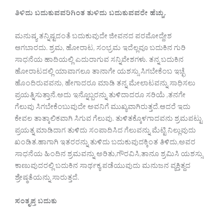
ತಿಳಿದು ಬದುಕುವವರಿಗಿಂತ ತುಳಿದು ಬದುಕುವವರೇ ಹೆಚ್ಚು.
ಮನುಷ್ಯ ತನ್ನಿಷ್ಟದಂತೆ ಬದುಕುವುದೇ ಜೀವನದ ಪರಮೋದ್ದೇಶ
ಆಗಬಾರದು. ಶ್ರಮ, ಹೋರಾಟ, ಸಂಭ್ರಮ ಇದೆಲ್ಲವೂ ಬದುಕಿನ ಗುರಿ
ಸಾಧನೆಯ ಹಾದಿಯಲ್ಲಿ ಎದುರಾಗುವ ‌ಸನ್ನಿವೇಶಗಳು. ತನ್ನ ಬದುಕಿನ
ಹೋರಾಟದಲ್ಲಿ ಯಾವಾಗಲೂ ತಾನಾಗೇ ಯಶಸ್ಸು ಸಿಗಬೇಕೆಂಬ ಇಚ್ಛೆ
ಹೊಂದಿರುವವನು, ಹೇಗಾದರೂ ಮಾಡಿ ತನ್ನ ಮೇಲಾಟವನ್ನು ಸಾಧಿಸಲು
ಪ್ರಯತ್ನಿಸುತ್ತಾನೆ.ಅದು ಇನ್ನೊಬ್ಬರನ್ನು ತುಳಿದಾದರೂ ಸರಿಯೆ ,ತನಗೇ
ಗೆಲುವು ‌ಸಿಗಬೇಕೆಂಬುವುದೇ ಅವನಿಗೆ ಮುಖ್ಯವಾಗಿರುತ್ತದೆ.ಆದರೆ ಇದು
ಕೇವಲ ತಾತ್ಕಾಲಿಕವಾಗಿ ಸಿಗುವ ಗೆಲುವು. ತುಳಿತಕ್ಕೊಳಗಾದವನು ಶ್ರಮಪಟ್ಟು
ಪ್ರಯತ್ನ ಮಾಡಿದಾಗ ತುಳಿದು ಸಂಪಾದಿಸಿದ ಗೆಲುವನ್ನು ಮೆಟ್ಟಿ ನಿಲ್ಲುವುದು
ಖಂಡಿತ.ಹಾಗಾಗಿ ಇತರರನ್ನು ತುಳಿದು ಬದುಕುವುದಕ್ಕಿಂತ ತಿಳಿದು,ಅವರ
ಸಾಧನೆಯ ಹಿಂದಿನ ಶ್ರಮವನ್ನು ಅರಿತು,ಗೌರವಿಸಿ,ತಾನೂ ಶ್ರಮಿಸಿ ಯಶಸ್ಸು
ಕಾಣುವುದರಲ್ಲಿ ಬದುಕಿನ ಸಾರ್ಥಕ್ಯ ಪಡೆಯುವುದು ಮನುಜನ ವ್ಯಕ್ತಿತ್ದದ
ಶ್ರೇಷ್ಠತೆಯನ್ನು ಸಾರುತ್ತದೆ.
ಸಂತೃಪ್ತ ಬದುಕು