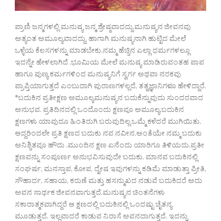
ಪ್ರಾಣಿ ಜನ್ಮಗಳಲ್ಲಿ ಮನುಷ್ಯ ಜನ್ಮ ಶ್ರೇಷ್ಠವಾದದ್ದು.ಮನುಷ್ಯನ ಜೀವನವು
ಅತ್ಯಂತ ಅಮೂಲ್ಯವಾದದ್ದು, ಹಾಗಾಗಿ ಮನುಷ್ಯನಾಗಿ ಹುಟ್ಟಿದ ಮೇಲೆ
ಒಳ್ಳೆಯ ಕೆಲಸಗಳನ್ನು ಮಾಡಬೇಕು.ನಮ್ಮ ಹೆಚ್ಚಿನ ಎಲ್ಲಾ ಧರ್ಮಗಳಲ್ಲೂ
ಇದನ್ನೇ ಹೇಳಲಾಗಿದೆ .ಭೂಮಿಯ ಮೇಲೆ ಮನುಷ್ಯ ಮಾಡಿರುವಂತಹ ಪಾಪ
ಹಾಗೂ ಪುಣ್ಯ ಕರ್ಮಗಳಿಂದ ಮನುಷ್ಯನಿಗೆ ಸ್ವರ್ಗ ಅಥವಾ ನರಕವು
ಪ್ರಾಪ್ತಿಯಾಗುತ್ತದೆ ಎಂಬುದಾಗಿ ಪುರಾಣಗಳಲ್ಲದೆ, ತತ್ವಜ್ಞಾನಿಗಳೂ ಹೇಳಿದ್ದಾರೆ.
*ಬದುಕಿನ ಪ್ರತೀಕ್ಷಣ ಅಮೂಲ್ಯಮನುಷ್ಯನ ಬದುಕೆನ್ನುವುದು ಸುಂದರವಾದ
ಅನುಭವ. ಪ್ರತಿದಿನದಲ್ಲಿ ಒಂದೊಂದು ಕ್ಷಣವೂ ಅಮೂಲ್ಯ.ಬದುಕಿನ
ಕ್ಷಣಗಳು ಯಾವುದೂ ಹಿಂತಿರುಗಿ ಬರುವುದಿಲ್ಲ.ಒಮ್ಮೆ ಕಳೆದರೆ ಮುಗಿಯಿತು.
ಆದ್ದರಿಂದಲೇ ಪ್ರತಿ ಕ್ಷಣದ ಬದುಕು ನವ ನವೀನ.ಅಂತೆಯೇ ನಮ್ಮ ಬದುಕು
ಅನಿಶ್ಚಿತವೂ ಹೌದು .ಮುಂದಿನ ಕ್ಷಣ ಏನೆಂದು ಯಾರಿಗೂ ತಿಳಿಯದು.ಪ್ರತೀ
ಕ್ಷಣವನ್ನು ಸಂಪೂರ್ಣ ಅನುಭವಿಸುವುದೇ ಬದುಕು. ಮಾನವ ಬದುಕಿನಲ್ಲಿ
ಸಂಘರ್ಷ, ಮನಸ್ತಾಪ, ಕೋಪ, ದ್ವೇಷ ಇವುಗಳನ್ನು ಕಡಿಮೆ ಮಾಡುತ್ತಾ ಪ್ರೀತಿ,
ಸೌಹಾರ್ದ, ಸಹಾಯ, ಕರುಣೆ ಮತ್ತು ಹಸನ್ಮುಖದ ನಡುವೆ ಬದುಕಿದರೆ ಅದು
ಅವನ ಸಾರ್ಥಕ ಜೀವನವಾಗುತ್ತದೆ.ಮನುಷ್ಯನ ಚಿಂತನೆಗಳು
ಸಕಾರಾತ್ಮಕವಾಗಿದ್ದರೆ ಆ ಕ್ಷಣದಲ್ಲಿ ಬದುಕಿನಲ್ಲಿ ಒಂದಷ್ಟು ಚೈತನ್ಯ
ಮೂಡುತ್ತದೆ. ಇಲ್ಲವಾದರೆ ಕಾಡುವ ನಿರಾಸೆ ಅವನದಾಗುತ್ತದೆ. ಇದನ್ನು