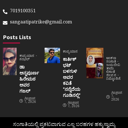
7019100351
sangaatipatrike@gmail.com
Posts Lists
ಕಾವ್ಯಯಾನ
ಕಾವ್ಯಯಾನ
ಅಂಕಣ
ಕಾರ್ತಿಕ್
ಗಝಲ್
ಸಂಗಾತಿ
ಭಟ್
ಜಯದೇವಿ
ಡಾ
ತಾಯಿ
ಬಳಗುಳಿ
ಲಿಗಾಡೆ
ಅನ್ನಪೂರ್ಣ
ಜೀವನ
ಅವರ
ಹಿರೇಮಠ
ನಿಮ್ಮೊಂದಿಗೆ
ಕವಿತೆ
ಅವರ
“ನನ್ನೆದೆಯ
ಗಜಲ್
August
ಗೂಡಿನಲ್ಲಿ”
7,
August
2026
7, 2026
August
7, 2026
ಸಂಗಾತಿಯಲ್ಲಿ ಪ್ರಕಟವಾಗುವ ಎಲ್ಲ ಬರಹಗಳ ಹಕ್ಕುಸ್ವಾಮ್ಯ