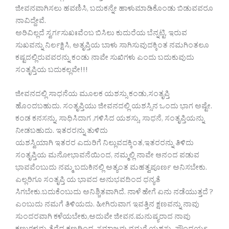
ಜೀವನವಾಗಿಸಲು ಹವಣಿಸಿ, ಬದುಕನ್ನೇ ಹಾಳುಮಾಡಿಕೊಂಡು ಬಿಡುವವರೂ
ನಾವಿದ್ದೇವೆ.
ಅರಿವಿಲ್ಲದೆ ಸ್ವರ್ಗಸುಖಃವೆಂಬ ಬಿಸಿಲು ಕುದುರೆಯ ಬೆನ್ನಟ್ಟಿ, ಇರುವ
ಸುಖವನ್ನು ನಿರ್ಲಕ್ಷಿಸಿ, ಅತೃಪ್ತಿಯ ಬಾಳು ಸಾಗಿಸುವುದಕ್ಕಿಂತ ನಮಗಿಂತಲೂ
ಕಷ್ಟದಲ್ಲಿರುವವರನ್ನು ಕಂಡು ನಾವೇ ಸುಖಿಗಳು ಎಂದು ಬದುಕುವುದು
ಸಂತೃಪ್ತಿಯ ಬದುಕಲ್ಲವೇ!!!
ಜೀವನದಲ್ಲಿ ಸಾಧನೆಯ ಮೂಲಕ ಯಶಸ್ಸು ಕಂಡು,ಸಂತೃಪ್ತಿ
ಹೊಂದಬಹುದು. ಸಂತೃಪ್ತಿಯು ಜೀವನದಲ್ಲಿ ಯಶಸ್ಸಿನ ಒಂದು ಭಾಗ ಅಷ್ಟೇ.
ಕಂಡ ಕನಸನ್ನು, ಸಾಧಿಸಿದಾಗ ,ಗಳಿಸಿದ ಯಶಸ್ಸು, ಸಾಧನೆ, ಸಂತೃಪ್ತಿಯನ್ನು
ನೀಡಬಹುದು. ಇತರರನ್ನು ತುಳಿದು
ಯಶಸ್ವಿಯಾಗಿ ಇತರರ ಎದುರಿಗೆ ನಿಲ್ಲುವದಕ್ಕಿಂತ,ಇತರರನ್ನು ತಿಳಿದು
ಸಂತೃಪ್ತಿಯ ಮನೋಭಾವನೆಯಿಂದ, ನಮ್ಮಲ್ಲಿ ನಾವೇ ಆನಂದ ಪಡುವ
ಭಾವವೆಂಬುದು ನಮ್ಮ ಬದುಕಿನಲ್ಲಿ ಅತ್ಯಂತ ಮಹತ್ವಪೂರ್ಣ ಅನಿಸಬೇಕು.
ಎಲ್ಲರಿಗೂ ಸಂತೃಪ್ತಿ ಯ ಭಾವದ ಅನುಭವದಿಂದ ಧನ್ಯತೆ
ಸಿಗಬೇಕು.ಬದುಕೆಂಬುದು ಅನಿಶ್ಚಿತವಾಗಿದೆ. ನಾಳೆ ಹೇಗೆ ಏನು ನಡೆಯುತ್ತದೆ ?
ಎಂಬುದು ನಮಗೆ ತಿಳಿಯದು. ಹೀಗಿರುವಾಗ ಇವತ್ತಿನ ಕ್ಷಣವನ್ನು ನಾವು
ಸುಂದರವಾಗಿ ಕಳೆಯಬೇಕು,ಅದುವೇ ಜೀವನ.ಮನುಷ್ಯರಾದ ನಾವು