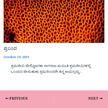
ಪ್ರಬಂದ
October 19, 2019
ಶ್ರಮಜೀವಿ ಜೇನ್ನೊಣಗಳು ನಾಗರಾಜ ಮಸೂತಿ ಶ್ರಮಜೀವಿಗಳಲ್ಲಿ
ಒಂದಾದ ಜೇನುಹುಳು ಶ್ರಮದಿಂದಲೇ ತನ್ನ ಆಯಸ್ಸನ್ನು…
PREVIOUS
NEXT