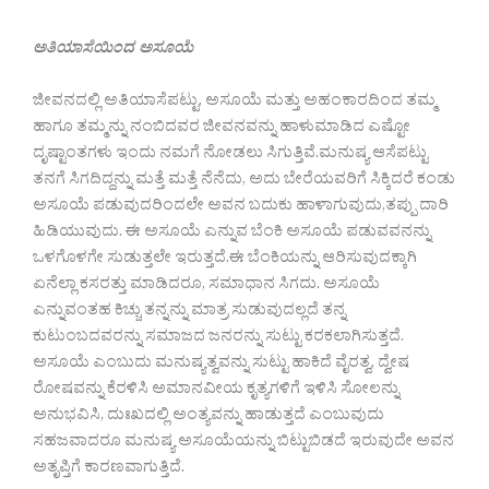
ಅತಿಯಾಸೆಯಿಂದ ಅಸೂಯೆ
ಜೀವನದಲ್ಲಿ ಅತಿಯಾಸೆಪಟ್ಟು, ಅಸೂಯೆ ಮತ್ತು ಅಹಂಕಾರದಿಂದ ತಮ್ಮ
ಹಾಗೂ ತಮ್ಮನ್ನು ನಂಬಿದವರ ಜೀವನವನ್ನು ಹಾಳುಮಾಡಿದ ಎಷ್ಟೋ
ದೃಷ್ಟಾಂತಗಳು ಇಂದು ನಮಗೆ ನೋಡಲು ಸಿಗುತ್ತಿವೆ.ಮನುಷ್ಯ ಆಸೆಪಟ್ಟು
ತನಗೆ ಸಿಗದಿದ್ದನ್ನು ಮತ್ತೆ ಮತ್ತೆ ನೆನೆದು, ಅದು ಬೇರೆಯವರಿಗೆ ಸಿಕ್ಕಿದರೆ ಕಂಡು
ಅಸೂಯೆ ಪಡುವುದರಿಂದಲೇ ಅವನ ಬದುಕು ಹಾಳಾಗುವುದು,ತಪ್ಪು ದಾರಿ
ಹಿಡಿಯುವುದು. ಈ ಅಸೂಯೆ ಎನ್ನುವ ಬೆಂಕಿ ಅಸೂಯೆ ಪಡುವವನನ್ನು
ಒಳಗೊಳಗೇ ಸುಡುತ್ತಲೇ ಇರುತ್ತದೆ.ಈ ಬೆಂಕಿಯನ್ನು ಆರಿಸುವುದಕ್ಕಾಗಿ
ಏನೆಲ್ಲಾ ಕಸರತ್ತು ಮಾಡಿದರೂ, ಸಮಾಧಾನ ಸಿಗದು. ಅಸೂಯೆ
ಎನ್ನುವಂತಹ ಕಿಚ್ಚು ತನ್ನನ್ನು ಮಾತ್ರ ಸುಡುವುದಲ್ಲದೆ ತನ್ನ
ಕುಟುಂಬದವರನ್ನು ಸಮಾಜದ ಜನರನ್ನು ಸುಟ್ಟು ಕರಕಲಾಗಿಸುತ್ತದೆ.
ಅಸೂಯೆ ಎಂಬುದು ಮನುಷ್ಯತ್ವವನ್ನು ಸುಟ್ಟು ಹಾಕಿದೆ ವೈರತ್ವ, ದ್ವೇಷ
ರೋಷವನ್ನು ಕೆರಳಿಸಿ ಅಮಾನವೀಯ ಕೃತ್ಯಗಳಿಗೆ ಇಳಿಸಿ ಸೋಲನ್ನು
ಅನುಭವಿಸಿ, ದುಃಖದಲ್ಲಿ ಅಂತ್ಯವನ್ನು ಹಾಡುತ್ತದೆ ಎಂಬುವುದು
ಸಹಜವಾದರೂ ಮನುಷ್ಯ ಅಸೂಯೆಯನ್ನು ಬಿಟ್ಟುಬಿಡದೆ ಇರುವುದೇ ಅವನ
ಅತೃಪ್ತಿಗೆ ಕಾರಣವಾಗುತ್ತಿದೆ.