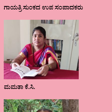
ಗಾಯತ್ರಿ ಸುಂಕದ ಉಪ ಸಂಪಾದಕರು
ಮಮತಾ ಕೆ.ಸಿ.