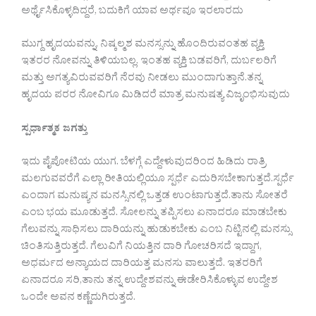
ಅರ್ಥೈಸಿಕೊಳ್ಳದಿದ್ದರೆ, ಬದುಕಿಗೆ ಯಾವ ಅರ್ಥವೂ ಇರಲಾರದು
ಮುಗ್ದ ಹೃದಯವನ್ನು, ನಿಷ್ಕಲ್ಮಶ ಮನಸ್ಸನ್ನು ಹೊಂದಿರುವಂತಹ ವ್ಯಕ್ತಿ
ಇತರರ ನೋವನ್ನು ತಿಳಿಯಬಲ್ಲ. ಇಂತಹ ವ್ಯಕ್ತಿ ಬಡವರಿಗೆ, ದುರ್ಬಲರಿಗೆ
ಮತ್ತು ಅಗತ್ಯವಿರುವವರಿಗೆ ನೆರವು ನೀಡಲು ಮುಂದಾಗುತ್ತಾನೆ.ತನ್ನ
ಹೃದಯ ಪರರ ನೋವಿಗೂ ಮಿಡಿದರೆ ಮಾತ್ರ ಮನುಷತ್ಯ ವಿಜೃಂಭಿಸುವುದು
ಸ್ಪರ್ಧಾತ್ಮಕ ಜಗತ್ತು
ಇದು ಪೈಪೋಟಿಯ ಯುಗ. ಬೆಳಗ್ಗೆ ಎದ್ದೇಳುವುದರಿಂದ ಹಿಡಿದು ರಾತ್ರಿ
ಮಲಗುವವರೆಗೆ ಎಲ್ಲಾ ರೀತಿಯಲ್ಲಿಯೂ ಸ್ಪರ್ಧೆ ಎದುರಿಸಬೇಕಾಗುತ್ತದೆ.ಸ್ಪರ್ಧೆ
ಎಂದಾಗ ಮನುಷ್ಯನ ಮನಸ್ಸಿನಲ್ಲಿ ಒತ್ತಡ ಉಂಟಾಗುತ್ತದೆ.ತಾನು ಸೋತರೆ
ಎಂಬ ಭಯ ಮೂಡುತ್ತದೆ. ಸೋಲನ್ನು ತಪ್ಪಿಸಲು ಏನಾದರೂ ಮಾಡಬೇಕು
ಗೆಲುವನ್ನು ಸಾಧಿಸಲು ದಾರಿಯನ್ನು ಹುಡುಕಬೇಕು ಎಂಬ ನಿಟ್ಟಿನಲ್ಲಿ ಮನಸ್ಸು
ಚಿಂತಿಸುತ್ತಿರುತ್ತದೆ. ಗೆಲುವಿಗೆ ನಿಯತ್ತಿನ ದಾರಿ ಗೋಚರಿಸದೆ ಇದ್ದಾಗ,
ಅಧರ್ಮದ ಅನ್ಯಾಯದ ದಾರಿಯತ್ತ ಮನಸು ವಾಲುತ್ತದೆ. ಇತರರಿಗೆ
ಏನಾದರೂ ಸರಿ,ತಾನು ತನ್ನ ಉದ್ದೇಶವನ್ನು ಈಡೇರಿಸಿಕೊಳ್ಳುವ ಉದ್ದೇಶ
ಒಂದೇ ಅವನ ಕಣ್ಣೆದುಗಿರುತ್ತದೆ.