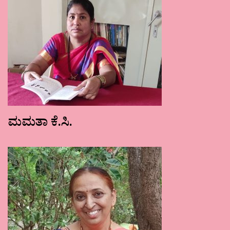
ಮಮತಾ ಕೆ.ಸಿ.