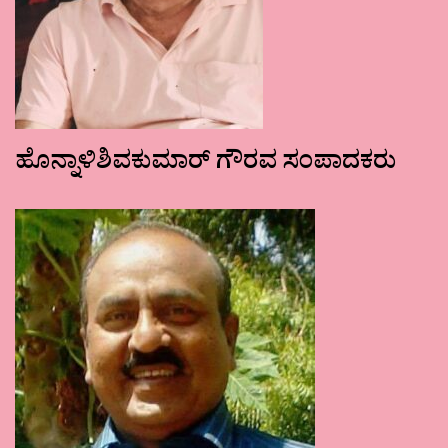
ಹೊನ್ನಾಳಿಶಿವಕುಮಾರ್ ಗೌರವ ಸಂಪಾದಕರು