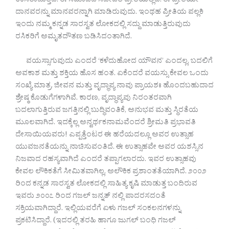
ಉಸಿರಾಡುತ್ತಿದೆ. ಈ ಸಮಾಜದ ಸಜೀವತೆ ಪ್ರೀತಿಯಲ್ಲಿದೆ. ಈ ಪ್ರೀತಿಯೇ
ದಾನವರನ್ನು ಮಾನವರನ್ನಾಗಿ ಮಾಡಿರುವುದು. ಇಂಥಹ ಪ್ರೀತಿಯ ಪಲ್ಲಕಿ
ಇಂದು ನಮ್ಮ ಕನ್ನಡ ಸಾರಸ್ವತ ಲೋಕದಲ್ಲಿ ಸದ್ದು ಮಾಡುತ್ತಿರುವುದು
ರಸಿಕರಿಗೆ ಅಮೃತದೌತಣ ಬಡಿಸಿದಂತಾಗಿದೆ.
ವಯಸ್ಸಾಗುವುದು ಎಂದರೆ ‘ಕಳೆದುಹೋದ ಯೌವನ’ ಎಂದಲ್ಲ, ಬದಲಿಗೆ
ಅವಕಾಶ ಮತ್ತು ಶಕ್ತಿಯ ಹೊಸ ಹಂತ. ಏಕೆಂದರೆ ವಯಸ್ಸು ಕೇವಲ ಒಂದು
ಸಂಖ್ಯೆ ಮಾತ್ರ. ಜೀವನ ಮತ್ತು ವೃದ್ಧಾಪ್ಯ ನಾವು ಪ್ರಾಯಶಃ ಹೊಂದಬಹುದಾದ
ಶ್ರೇಷ್ಠ ಕೊಡುಗೆಗಳಾಗಿವೆ. ಕಾರಣ, ವೃದ್ಧಾಪ್ಯವು ನಿರಂತರವಾಗಿ
ಬದಲಾಗುತ್ತಿರುವ ಜಗತ್ತಿನಲ್ಲಿ ಬುದ್ಧಿವಂತಿಕೆ, ಅನುಭವ ಮತ್ತು ಸ್ಥಿರತೆಯ
ಮೂಲವಾಗಿದೆ. ಇದಕ್ಕೆಲ್ಲ ಅನ್ವರ್ಥಕನಾಮವೆಂದರೆ ಶ್ರೀಮತಿ ಪ್ರಭಾವತಿ
ದೇಸಾಯಿಯವರು! ಎಪ್ಪತ್ತೆಂಟರ ಈ ಹರೆಯದಲ್ಲೂ ಅವರ ಉತ್ಸಾಹ
ಯುವಜನತೆಯನ್ನು ನಾಚಿಸುವಂತಿದೆ. ಈ ಉತ್ಸಾಹವೇ ಅವರ ಯಶಸ್ಸಿನ
ನಿಜವಾದ ರಹಸ್ಯವಾಗಿದೆ ಎಂದರೆ ತಪ್ಪಾಗಲಾರದು. ಇವರ ಉತ್ಸಾಹವು
ಕೇವಲ ಲೌಕಿಕತೆಗೆ ಸೀಮಿತವಾಗಿಲ್ಲ, ಅಲೌಕಿಕ ಪ್ರಶಾಂತತೆಯಾಗಿದೆ. ೨೦೦೨
ರಿಂದ ಕನ್ನಡ ಸಾರಸ್ವತ ಲೋಕದಲ್ಲಿ ಸಾಹಿತ್ಯ ಕೃಷಿ ಮಾಡುತ್ತ ಬಂದಿರುವ
ಇವರು ೨೦೦೭ ರಿಂದ ಗಜಲ್ ಜನ್ನತ್ ನಲ್ಲಿ ಪಾದರಸದಂತೆ
ಸಕ್ರಿಯವಾಗಿದ್ದಾರೆ. ಇಲ್ಲಿಯವರೆಗೆ ಏಳು ಗಜಲ್ ಸಂಕಲನಗಳನ್ನು
ಪ್ರಕಟಿಸಿದ್ದಾರೆ. (ಇದರಲ್ಲಿ ತರಹಿ ಹಾಗೂ ಜುಗಲ್ ಬಂಧಿ ಗಜಲ್