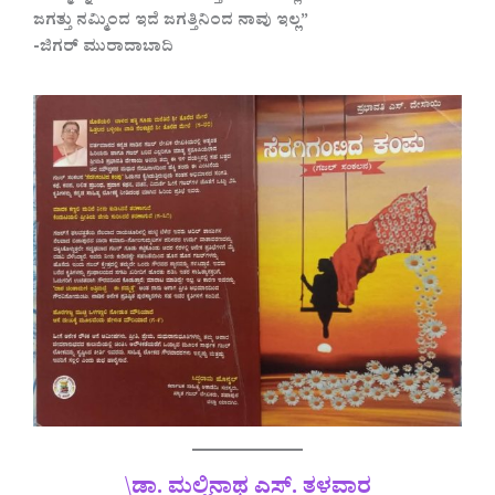
ಜಗತ್ತು ನಮ್ಮಿಂದ ಇದೆ ಜಗತ್ತಿನಿಂದ ನಾವು ಇಲ್ಲ”
-ಜಿಗರ್ ಮುರಾದಾಬಾದಿ
\
ಡಾ. ಮಲ್ಲಿನಾಥ ಎಸ್. ತಳವಾರ