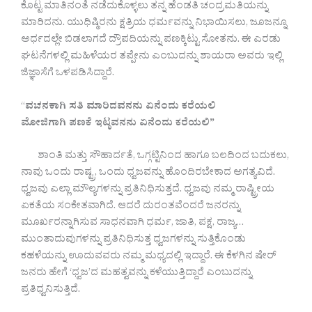
ಕೊಟ್ಟ ಮಾತಿನಂತೆ ನಡೆದುಕೊಳ್ಳಲು ತನ್ನ ಹೆಂಡತಿ ಚಂದ್ರಮತಿಯನ್ನು
ಮಾರಿದನು. ಯುಧಿಷ್ಠಿರನು ಕ್ಷತ್ರಿಯ ಧರ್ಮವನ್ನು ನಿಭಾಯಿಸಲು, ಜೂಜನ್ನೂ
ಅರ್ಧದಲ್ಲೇ ಬಿಡಲಾಗದೆ ದ್ರೌಪದಿಯನ್ನು ಪಣಕ್ಕಿಟ್ಟು ಸೋತನು.‌ ಈ ಎರಡು
ಘಟನೆಗಳಲ್ಲಿ ಮಹಿಳೆಯರ ತಪ್ಪೇನು ಎಂಬುದನ್ನು ಶಾಯರಾ ಅವರು ಇಲ್ಲಿ
ಜಿಜ್ಞಾಸೆಗೆ ಒಳಪಡಿಸಿದ್ದಾರೆ.
“
ವಚನಕಾಗಿ ಸತಿ ಮಾರಿದವನನು ಏನೆಂದು ಕರೆಯಲಿ
ಮೋಜಿಗಾಗಿ ಪಣಕೆ ಇಟ್ಠವನನು ಏನೆಂದು ಕರೆಯಲಿ”
ಶಾಂತಿ ಮತ್ತು ಸೌಹಾರ್ದತೆ, ಒಗ್ಗಟ್ಟಿನಿಂದ ಹಾಗೂ ಬಲದಿಂದ ಬದುಕಲು,
ನಾವು ಒಂದು ರಾಷ್ಟ್ರ, ಒಂದು ಧ್ವಜವನ್ನು ಹೊಂದಿರಬೇಕಾದ ಅಗತ್ಯವಿದೆ.
ಧ್ವಜವು ಎಲ್ಲಾ ಮೌಲ್ಯಗಳನ್ನು ಪ್ರತಿನಿಧಿಸುತ್ತದೆ. ಧ್ವಜವು ನಮ್ಮ ರಾಷ್ಟ್ರೀಯ
ಏಕತೆಯ ಸಂಕೇತವಾಗಿದೆ. ಆದರೆ ದುರಂತವೆಂದರೆ ಜನರನ್ನು
ಮೂರ್ಖರನ್ನಾಗಿಸುವ ಸಾಧನವಾಗಿ ಧರ್ಮ, ಜಾತಿ, ಪಕ್ಷ, ರಾಜ್ಯ…
ಮುಂತಾದುವುಗಳನ್ನು ಪ್ರತಿನಿಧಿಸುತ್ತ ಧ್ವಜಗಳನ್ನು ಸುತ್ತಿಕೊಂಡು
ಕಹಳೆಯನ್ನು ಊದುವವರು ನಮ್ಮ ಮಧ್ಯದಲ್ಲಿ ಇದ್ದಾರೆ. ಈ ಕೆಳಗಿನ ಷೇರ್
ಜನರು ಹೇಗೆ ‘ಧ್ವಜ’ದ ಮಹತ್ವವನ್ನು ಕಳೆಯುತ್ತಿದ್ದಾರೆ ಎಂಬುದನ್ನು
ಪ್ರತಿಧ್ವನಿಸುತ್ತಿದೆ.