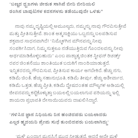
“
ಬಣ್ಣದ ಧ್ವಜಗಳು ಚೀರುತ ಸಾಗಿವೆ ಬೀದಿ ಬೀದಿಯಲಿ
ರಂಗಿನ ಬಾವುಟಗಳ ಕದನಗಳನು ತಡೆಯುವುದೇ ಒಳಿತು”
ನಾವು ನಮ್ಮ ದೃಷ್ಟಿಯಲ್ಲಿ ಅಮೂಲ್ಯರು, ನಮ್ಮನ್ನು ನಾವು ಗೌರವಿಸುತ್ತೇವೆ
ಮತ್ತು ಪ್ರೀತಿಸುತ್ತೇವೆ. ಶಾಂತ ಆತ್ಮಸಾಕ್ಷಿಯು ಒಬ್ಬನನ್ನು ಬಲಪಡಿಸುವ
ಶಕ್ತವಾದ ಸಾಧನವಾಗಿದೆ! “ನಿಮ್ಮೊಳಗಿನ ಮೌನವನ್ನು ನೀವು
ಸಂಪರ್ಕಿಸಿದಾಗ, ನಿಮ್ಮ ಸುತ್ತಲೂ ನಡೆಯುತ್ತಿರುವ ಗೊಂದಲವನ್ನು ನೀವು
ಅರ್ಥಮಾಡಿಕೊಳ್ಳಬಹುದು” ಎಂಬ ಪಾಶ್ಚಾತ್ಯ ಚಿಂತಕ ಸ್ಟೀಫನ್ ರಿಚರ್ಡ್ಸ್
ರವರ ಚಿಂತನೆಯು ಶಾಂತಿಯುತ ಬದುಕಿಗೆ ನಾಂದಿಯಾಡುತ್ತದೆ.
ಇನ್ನಿತರರನ್ನು ಗೌರವಿಸುವ, ಪ್ರೀತಿಸುವ ಕಾರ್ಯ ಆಗಬೇಕಿದೆ. ಹೆಚ್ಚು ನಗು,
ಕಡಿಮೆ ಚಿಂತೆ, ಹೆಚ್ಚು ಸಹಾನುಭೂತಿ, ಕಡಿಮೆ ತೀರ್ಪು, ಹೆಚ್ಚು ಆಶೀರ್ವಾದ,
ಕಡಿಮೆ ಒತ್ತಡ, ಹೆಚ್ಚು ಪ್ರೀತಿ, ಕಡಿಮೆ ದ್ವೇಷದಂತಹ ಮೌಲ್ಯಗಳ ಅಡಿಯಲ್ಲಿ
ಜೀವನವನ್ನು ಕಟ್ಟಿಕೊಳ್ಳುತ್ತಾ ಬಯಲಲ್ಲಿ ಬಯಲಾಗುವ ಪರಿಯನ್ನು ಇಲ್ಲಿ
ಶಾಯರಾ ಪ್ರಭಾವತಿ ದೇಸಾಯಿಯವರು ದಾಖಲಿಸಿದ್ದಾರೆ.
“
ಗಳಿಸಿದ ಜ್ಞಾನ ನಿಧಿಯನು ದಿನ ಹಂಚಿದವರು ಬಯಲಾದರು
ಎಲ್ಲರ ಹೃದಯದಿ ಪ್ರೇಮ ಸುಧೆ ತುಂಬಿದವರು ಬಯಲಾಗಿದ್ದು
“
‘ಮಳೆ’ ಎಂದಾಗ ಮನಸ್ಸಿಗೆ ಮುದ ನೀಡುತ್ತದೆ.‌ ಆದರೆ ಅದೇ ಮಳೆ