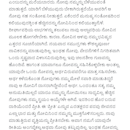
ಎಂಬುದನ್ನು ಮರೆಯಬಾರದು. ನೋವು ನಮ್ಮನ್ನು ಬೆಳೆಯುವಂತೆ
ಮಾಡುತ್ತದೆ. ಯಾರಿಗೆ ಬೆಳೆಯುವುದು ಬೇಕಾಗಿರುತ್ತದೆಯೊ ಅವರಿಗೆ ಆ
ನೋವು ಸಹ ಸಂತೋಷ ನೀಡುತ್ತದೆ. ಏಕೆಂದರೆ ಮನುಷ್ಯ ಸಂತೋಷದಿಂದ
ಕಲಿಯುವುದಕ್ಕಿಂತ ಹೆಚ್ಚಿನದನ್ನು ನೋವಿನಿಂದ ಕಲಿಯುತ್ತಾನೆ/ಳೆ.
ದೀರ್ಘಾವಧಿಯ ಲಾಭಗಳನ್ನು ತಲುಪಲು ನಾವು ಅಲ್ಪಾವಧಿಯ ನೋವಿನ
ಮೂಲಕ ಹೋಗಲೇಬೇಕು. ಕಾರಣ, ನೋವಿನ ಆಳವು ನಮ್ಮ ಭವಿಷ್ಯದ
ಎತ್ತರದ ಸೂಚನೆಯಾಗಿದೆ.‌ ನಯವಾದ ಸಮುದ್ರಗಳು ಕೌಶಲ್ಯಪೂರ್ಣ
ನಾವಿಕರನ್ನು ಮಾಡುವುದಿಲ್ಲ. ಇಂಥಹ ನೋವು, ವೇದನೆಗಳಿಗೆ ನಿಗದಿತವಾಗಿ
ಒಂದು ಸ್ಪಷ್ಟವಾದ ವಿಳಾಸವಿರುವುದಿಲ್ಲ. ಇವು ಚಲನಶೀಲ ಗುಣವನ್ನು
ಹೊಂದಿವೆ. ಹಾಗಂತ ಯಾವಾಗಲೂ ನೋವನ್ನು ಸಹಿಸಿಕೊಳ್ಳಬೇಕು ಅಂತಲ್ಲ.
ಯಾವುದೇ ಒಂದು ನೋವನ್ನು ಅರ್ಥವಿರುವವರೆಗೂ ಮಾತ್ರ ಸಹಿಸಬೇಕು.
ಅರ್ಥ ಕಳೆದುಕೊಂಡ ನೋವುಗಳು ನಮ್ಮ ಮೇಲೆ ಸವಾರಿ ಮಾಡುತಿದ್ದರೆ
ನಾವು ಆ ನೋವಿಗೆ ದಾಸರಾಗಿದ್ದೇವೆಂದೆ ಅರ್ಥ. ಒಂದಂತೂ ಸತ್ಯ, ನಮ್ಮ
ಅನುಮತಿಯಿಲ್ಲದೆ ಯಾರೂ ನಮ್ಮನ್ನು ನೋಯಿಸಲು ಸಾಧ್ಯವಿಲ್ಲ. ಹೆಚ್ಚಿನ
ನೋವುಗಳು ನಮ್ಮ ಸ್ವಯಂ ಆಯ್ಕೆಗಳೇ ಆಗಿವೆ. ಇದರಿಂದ ಹೊರ ಬರುವ
ದಾರಿಯೆಂದರೆ ಪ್ರೀತಿ. ಈ ‘ಪ್ರೀತಿ’ ಎನ್ನುವ ಎರಡಕ್ಷರದ ಪದವು ಜೀವನದ
ಎಲ್ಲಾ ಭಾರ ಮತ್ತು ನೋವಿನಿಂದ ನಮ್ಮನ್ನು ಮುಕ್ತಗೊಳಿಸಬಲ್ಲದು. ನಾವು
ಮಾಡುತ್ತಿರುವ ವೃತ್ತಿಯನ್ನು ಪ್ರೀತಿಸಬೇಕು. ಆವಾಗ ನಮಗೆ ಯಾವುದೇ
ರೀತಿಯ ಅಂಗವೈಕಲ್ಯ ಅಥವಾ ನೋವು ತಟ್ಟುವುದಿಲ್ಲ. ಇಂಥಹ ನೋವನ್ನು