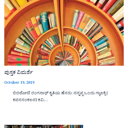
ಪುಸ್ತಕ ವಿಮರ್ಶೆ
October 19, 2019
ಬಿದಲೋಟಿ ರಂಗನಾಥ್ ಕೃತಿಯ ಹೆಸರು: ನನ್ನಪ್ಪ ಒಂದು ಗ್ಯಾಲಕ್ಸಿ (
ಕವನಸಂಕಲನ) ಕವಿ:…