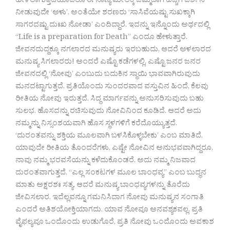
ಹೇಳಲಾಗುತ್ತದೆಯಾದರೂ ಈ ನಾಣ್ಯ ಮೇಲಕ್ಕೆ ಚಿಮ್ಮಿದಾಗ ಹೆಚ್ಚಿಗೆ ದರ್ಶನ
ನೀಡುವುದೇ ‘ಅಳು’. ಅಂತೆಯೇ ಶರಣರು ‘ಸಾಸಿವೆಯಷ್ಟು ಸುಖಕ್ಕಾಗಿ
ಸಾಗರದಷ್ಟು ದುಃಖ ನೋಡಾ’ ಎಂದಿದ್ದಾರೆ. ಇದನ್ನು ಇನ್ನೊಂದು ಅರ್ಥದಲ್ಲಿ
“Life is a preparation for Death” ಎಂದೂ ಹೇಳುತ್ತಾರೆ.
ಜೀವನದುದ್ದಕ್ಕೂ ನಗಲಾರದ ಮನುಷ್ಯರು ಇರಬಹುದು, ಆದರೆ ಅಳಲಾರದ
ಮನುಷ್ಯ ಸಿಗಲಾರರು! ಅಂದರೆ ಎಷ್ಟೊ ಕಡೆಗಳಲ್ಲಿ, ಎಷ್ಟೊ ಜನರ ಜನರ
ಜೀವನದಲ್ಲಿ ‘ನೋವು’ ಎಂಬುದು ಬದುಕಿನ ಸ್ಥಾಯಿ ಭಾವವಾಗಿರುವುದು
ಮನದಟ್ಟಾಗುತ್ತದೆ. ಪ್ರತಿಯೊಂದು ಸುಂದರವಾದ ವಸ್ತುವಿನ ಹಿಂದೆ, ಕೆಲವು
ರೀತಿಯ ನೋವು ಇರುತ್ತದೆ. ಸಿದ್ಧ ಮಾರ್ಗವನ್ನು ಅನುಸರಿಸುವುದು ಬಹು
ಸುಲಭ. ಹೊಸದನ್ನು ರಚಿಸುವುದು ನೋವಿನಿಂದ ಕೂಡಿದೆ. ಆದರೆ ಅದು
ನಮ್ಮನ್ನು ನಿಸ್ಸಂಶಯವಾಗಿ ಹೊಸ ಸ್ಥಳಗಳಿಗೆ ಕರೆದೊಯ್ಯುತ್ತದೆ.
‘ದುರಂತವನ್ನು ಶಕ್ತಿಯ ಮೂಲವಾಗಿ ಬಳಸಿಕೊಳ್ಳಬೇಕು’ ಎಂಬ ಮಾತಿದೆ.
ಯಾವುದೇ ರೀತಿಯ ತೊಂದರೆಗಳು, ಎಷ್ಟೇ ನೋವಿನ ಅನುಭವವಾಗಿದ್ದರೂ,
ನಾವು ನಮ್ಮ ಭರವಸೆಯನ್ನು ಕಳೆದುಕೊಂಡರೆ, ಅದು ನಮ್ಮ ನಿಜವಾದ
ದುರಂತವಾಗುತ್ತದೆ. “ಎಲ್ಲ ಸಂಕಟಗಳ ಮೂಲ ಬಾಂಧವ್ಯ” ಎಂಬ ಬುದ್ಧನ
ಮಾತು ಅಕ್ಷರಶಃ ಸತ್ಯ. ಆದರೆ ಮನುಷ್ಯ ಬಾಂಧವ್ಯಗಳನ್ನು ತೊರೆದು
ಜೀವಿಸಲಾರ. ಇದೆಲ್ಲವನ್ನೂ ಗಮನಿಸಿದಾಗ ನೋವು ಮನುಷ್ಯನ ಸಂಗಾತಿ
ಎಂದರೆ ಅತಿಶಯೋಕ್ತಿಯಾಗದು. ಯಾವ ನೋವೂ ಅನವಶ್ಯಕವಲ್ಲ. ಪ್ರತಿ
ವೈಫಲ್ಯವೂ ಒಂದೊಂದು ಉಡುಗೊರೆ, ಪ್ರತಿ ನೋವು ಒಂದೊಂದು ಅವಕಾಶ