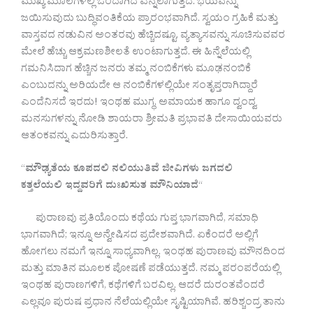
ಮುಖ್ಯ ಮೂಲಗಳಲ್ಲಿ ಒಂದಾಗಿದೆ ಎನ್ನಲಾಗುತ್ತದೆ.‌ ಭಯವನ್ನು
ಜಯಿಸುವುದು ಬುದ್ಧಿವಂತಿಕೆಯ ಪ್ರಾರಂಭವಾಗಿದೆ. ಸ್ವಯಂ ಗ್ರಹಿಕೆ ಮತ್ತು
ವಾಸ್ತವದ ನಡುವಿನ ಅಂತರವು ಹೆಚ್ಚಿದಷ್ಟೂ, ವ್ಯತ್ಯಾಸವನ್ನು ಸೂಚಿಸುವವರ
ಮೇಲೆ ಹೆಚ್ಚು ಆಕ್ರಮಣಶೀಲತೆ ಉಂಟಾಗುತ್ತದೆ. ಈ ಹಿನ್ನೆಲೆಯಲ್ಲಿ
ಗಮನಿಸಿದಾಗ ಹೆಚ್ಚಿನ ಜನರು ತಮ್ಮ ನಂಬಿಕೆಗಳು ಮೂಢನಂಬಿಕೆ
ಎಂಬುದನ್ನು ಅರಿಯದೇ ಆ ನಂಬಿಕೆಗಳಲ್ಲಿಯೇ ಸಂತೃಪ್ತರಾಗಿದ್ದಾರೆ
ಎಂದೆನಿಸದೆ ಇರದು! ಇಂಥಹ ಮುಗ್ಧ, ಅಮಾಯಕ ಹಾಗೂ ದ್ವಂದ್ವ
ಮನಸುಗಳನ್ನು ನೋಡಿ ಶಾಯರಾ ಶ್ರೀಮತಿ ಪ್ರಭಾವತಿ ದೇಸಾಯಿಯವರು
ಆತಂಕವನ್ನು ಎದುರಿಸುತ್ತಾರೆ.
“
ಮೌಢ್ಯತೆಯ ಕೂಪದಲಿ ನಲಿಯುತಿವೆ ಜೀವಿಗಳು ಜಗದಲಿ
ಕತ್ತಲೆಯಲಿ ಇದ್ದವರಿಗೆ ದುಃಖಿಸುತ ಮೌನಿಯಾದೆ
“
ಪುರಾಣವು ಪ್ರತಿಯೊಂದು ಕಥೆಯ ಗುಪ್ತ ಭಾಗವಾಗಿದೆ, ಸಮಾಧಿ
ಭಾಗವಾಗಿದೆ; ಇನ್ನೂ ಅನ್ವೇಷಿಸದ ಪ್ರದೇಶವಾಗಿದೆ. ಏಕೆಂದರೆ ಅಲ್ಲಿಗೆ
ಹೋಗಲು ನಮಗೆ ಇನ್ನೂ ಸಾಧ್ಯವಾಗಿಲ್ಲ. ಇಂಥಹ ಪುರಾಣವು ಮೌನದಿಂದ
ಮತ್ತು ಮಾತಿನ ಮೂಲಕ ಪೋಷಣೆ ಪಡೆಯುತ್ತದೆ. ನಮ್ಮ ಪರಂಪರೆಯಲ್ಲಿ
ಇಂಥಹ ಪುರಾಣಗಳಿಗೆ, ಕಥೆಗಳಿಗೆ ಬರವಿಲ್ಲ. ಆದರೆ ದುರಂತವೆಂದರೆ
ಎಲ್ಲವೂ ಪುರುಷ ಪ್ರಧಾನ ನೆಲೆಯಲ್ಲಿಯೇ ಸೃಷ್ಟಿಯಾಗಿವೆ. ಹರಿಶ್ಚಂದ್ರ ತಾನು