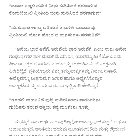
“
ಮಾದಕ ಕಣ್ಣಲಿ ಮದಿರೆ ನೀನು ಕುಡಿಸಿದರೆ ಶರಣಾಗುವೆ
ಕೆಂದುಟಿಯಲಿ ಪ್ರೀತಿಯ ಜೇನು ಸುರಿಸಿದರೆ ಶರಣಾಗುವೆ
“
“ಮುಖವಾಡಗಳನ್ನು ಅರಿಯದೆ ತನುಗಳು ಒಂದಾದವು
ಪ್ರೀತಿಯಲಿ ಮೋಸ ಹೋದ ಆ ಮನಸುಗಳು ನರಳುತಿವೆ
“
‘ಆನೆಯ ಭಾರ ಆನೆಗೆ, ಇರುವೆಯ ಭಾರ ಇರುವೆಗೆ’ ಎಂಬ ಸಾಲು ಅನೇಕ
ಗೂಢಾರ್ಥಗಳ ಸಂಗಮವಾಗಿದೆ. ಯಾರೂ, ಯಾರನ್ನೂ ಹೀಗೆಯೇ ಎಂದು
ತೀರ್ಮಾನಕ್ಕೆ ಬರಬಾರದು ಎಂಬುದನ್ನು ಈ ಕೆಳಗಿನ ಷೇರ್ ಸಶಕ್ತವಾಗಿ
ಹಿಡಿದಿಟ್ಟಿದೆ. ಪ್ರತಿಯೊಬ್ಬರು ತಮ್ಮ ತಮ್ಮ ಪಾತ್ರಗಳನ್ನು ನಿರ್ವಹಿಸುತ್ತಾರೆ.
ಅದೆಲ್ಲವನ್ನೂ ವೀಕ್ಷಿಸುವ, ಗ್ರಹಿಸುವ ಹಾಗೂ ಅರ್ಥೈಸಿಕೊಳ್ಳುವ
ಅವಶ್ಯಕತೆಯನ್ನು ಶಾಯರಾ ರವರು ಇಲ್ಲಿ ಸಾರಿ ಹೇಳಿದ್ದಾರೆ.
“ಗೂಡಲಿ ಕಾಯುತಿದೆ ಪುಟ್ಟ ಮರಿಯೊಂದು ತಾಯಿಯನು
ಗುಟುಕನು ತರುವ ಹಕ್ಕಿಯ ಕಷ್ಟ ಮರಿಗೇನು ಗೊತ್ತು
“
ಮನಸ್ಸಿಗೆ ಏನು ಅರ್ಥವಾಗುವುದಿಲ್ಲವೋ ಅದನ್ನು ಪೂಜಿಸುತ್ತದೆ ಅಥವಾ
ಭಯಪಡುತ್ತದೆ. ಅಂತೆಯೇ ಭಯವು ಮೂಢನಂಬಿಕೆಯ ಮತ್ತು ಕ್ರೌರ್ಯದ