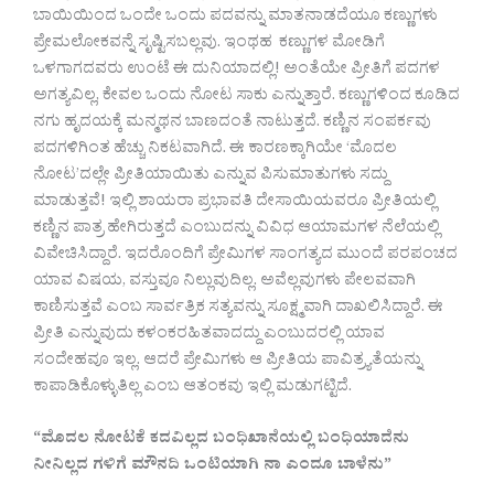
ಬಾಯಿಯಿಂದ ಒಂದೇ ಒಂದು ಪದವನ್ನು ಮಾತನಾಡದೆಯೂ ಕಣ್ಣುಗಳು
ಪ್ರೇಮಲೋಕವನ್ನೆ ಸೃಷ್ಟಿಸಬಲ್ಲವು. ಇಂಥಹ ಕಣ್ಣುಗಳ ಮೋಡಿಗೆ
ಒಳಗಾಗದವರು ಉಂಟೆ ಈ ದುನಿಯಾದಲ್ಲಿ! ಅಂತೆಯೇ ಪ್ರೀತಿಗೆ ಪದಗಳ
ಅಗತ್ಯವಿಲ್ಲ, ಕೇವಲ ಒಂದು ನೋಟ ಸಾಕು ಎನ್ನುತ್ತಾರೆ. ಕಣ್ಣುಗಳಿಂದ ಕೂಡಿದ
ನಗು ಹೃದಯಕ್ಕೆ ಮನ್ಮಥನ ಬಾಣದಂತೆ ನಾಟುತ್ತದೆ. ಕಣ್ಣಿನ ಸಂಪರ್ಕವು
ಪದಗಳಿಗಿಂತ ಹೆಚ್ಚು ನಿಕಟವಾಗಿದೆ. ಈ ಕಾರಣಕ್ಕಾಗಿಯೇ ‘ಮೊದಲ
ನೋಟ’ದಲ್ಲೇ ಪ್ರೀತಿಯಾಯಿತು ಎನ್ನುವ ಪಿಸುಮಾತುಗಳು ಸದ್ದು
ಮಾಡುತ್ತವೆ! ಇಲ್ಲಿ ಶಾಯರಾ ಪ್ರಭಾವತಿ ದೇಸಾಯಿಯವರೂ ಪ್ರೀತಿಯಲ್ಲಿ
ಕಣ್ಣಿನ ಪಾತ್ರ ಹೇಗಿರುತ್ತದೆ ಎಂಬುದನ್ನು ವಿವಿಧ ಆಯಾಮಗಳ ನೆಲೆಯಲ್ಲಿ
ವಿವೇಚಿಸಿದ್ದಾರೆ. ಇದರೊಂದಿಗೆ ಪ್ರೇಮಿಗಳ ಸಾಂಗತ್ಯದ ಮುಂದೆ ಪರಪಂಚದ
ಯಾವ ವಿಷಯ, ವಸ್ತುವೂ ನಿಲ್ಲುವುದಿಲ್ಲ. ಅವೆಲ್ಲವುಗಳು ಪೇಲವವಾಗಿ
ಕಾಣಿಸುತ್ತವೆ ಎಂಬ ಸಾರ್ವತ್ರಿಕ ಸತ್ಯವನ್ನು ಸೂಕ್ಷ್ಮವಾಗಿ ದಾಖಲಿಸಿದ್ದಾರೆ. ಈ
ಪ್ರೀತಿ ಎನ್ನುವುದು ಕಳಂಕರಹಿತವಾದದ್ದು ಎಂಬುದರಲ್ಲಿ ಯಾವ
ಸಂದೇಹವೂ ಇಲ್ಲ.‌ ಆದರೆ ಪ್ರೇಮಿಗಳು ಆ ಪ್ರೀತಿಯ ಪಾವಿತ್ರ್ಯತೆಯನ್ನು
ಕಾಪಾಡಿಕೊಳ್ಳುತಿಲ್ಲ ಎಂಬ ಆತಂಕವು ಇಲ್ಲಿ ಮಡುಗಟ್ಟಿದೆ.
“ಮೊದಲ ನೋಟಕೆ ಕದವಿಲ್ಲದ ಬಂಧಿಖಾನೆಯಲ್ಲಿ ಬಂಧಿಯಾದೆನು
ನೀನಿಲ್ಲದ ಗಳಿಗೆ ಮೌನದಿ ಒಂಟಿಯಾಗಿ ನಾ ಎಂದೂ ಬಾಳೆನು”