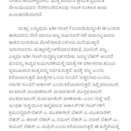
ನೀಡುವ ಕಾಯಕಲ್ಪವಾಗಿದೆ. ಇದಕ್ಕೆ ಶಾಯರಾ ಶ್ರೀಮತಿ ಪ್ರಭಾವತಿ
ದೇಸಾಯಿಯವರ ‘ಸೆರಗಿಗಂಟಿದ ಕಂಪು’ ಗಜಲ್ ಸಂಕಲನ ತಾಜಾ
ಉದಾಹರಣೆಯಾಗಿದೆ.
‘ಮತ್ಲಾ’ ಎನ್ನುವುದು ಇಡೀ ಗಜಲ್ ಗೆ ಬುನಾದಿಯಿದ್ದಂತೆ! ಈ ಬುನಾದಿ
ಹಾಕುವವರು ಬೇರೆ ಯಾರೂ ಅಲ್ಲ, ಸುಖನವರ್ ಗಳೆ! ಆದಾಗ್ಯೂ ಅವರು
ಹಾಕಿದ ಬುನಾದಿಯ ಮೇಲೆ ಕವಾಫಿ ಬಳಸಲು ಮರೆಯುತ್ತಾರೆ.
ಇದಾಗಬಾರದು. ಮತ್ಲಾದಲ್ಲಿ ಬಳಕೆಯಾದ ಕವಾಫಿ, ಮೀಟರ್, ವಜ್ನ…
ಎಲ್ಲವೂ ಇಡೀ ಗಜಲ್ ನುದ್ದಕ್ಕೂ ಬಳಸಬೇಕು. ಇನ್ನೂ ‘ಬೆಹರ್’ ಅಂದರೆ
ಛಂದಸ್ಸು. ಕಾವ್ಯದ ಲಯಗಾರಿಕೆಯಲ್ಲಿ ‘ಮಾತ್ರೆ’ಗಳ ವರ್ಗೀಕರಣ ತುಂಬಾ
ಪ್ರಮುಖವಾದ ಪಾತ್ರವನ್ನು ನಿರ್ವಹಿಸುತ್ತದೆ.‌ ಇದಕ್ಕೆ ‘ವಜ್ನ’ ಎಂದು
ಕರೆಯಲಾಗುತ್ತದೆ. ಮಾತ್ರೆಗಳ ಒಂದು ಗುಂಪಿಗೆ ‘ರುಕ್ನ'(ಗಣ) ಎಂದೂ,
ಗಣಗಳ ಗುಂಪಿಗೆ ‘ಅರ್ಕಾನ್’ ಎಂದು ಕರೆಯಲಾಗುತ್ತದೆ. ಇಲ್ಲಿ ಫಊಲುನ್,
ಫಾಇಲುನ್, ಮುಫಾಈಲುನ್, ಫಾಇಲಾತುನ್, ಮುಸ್ತಫಇಲುನ್,
ಮುತಫಾಇಲುನ್, ಮಫಾಇಲತುನ್, ಫಾಈಲಾತು..ಎಂಬ ‘ರುಕ್ನ’ ಇವೆ.
ಇಂಥಹ ‘ರುಕ್ನ’ಯಿಂದ ಆವೃತವಾದ ‘ಅರ್ಕಾನ್’ಗಳ ಗಜಲ್ ಗಳಿಗೆ
ಕ್ರಮಬದ್ಧವಾಗಿ ಬೆಹರ್-ಎ-ಮುತಕಾರಿಬ್, ಬೆಹರ್-ಎ-ಮುತದಾರಿಕ್,
ಬೆಹರ್-ಎ-ಹಜಜ್, ಬೆಹರ್-ಎ-ರಮಲ್, ಬೆಹರ್-ಎ-ರಜಜ್, ಬೆಹರ್-ಎ-
ಕಾಮಿಲ್, ಬೆಹರ್-ಎ-ವಾಫಿರ್ ಎಂದು ಕರೆಯಲಾಗುತ್ತದೆ. ಈ ಹಿನ್ನೆಲೆಯಲ್ಲಿ