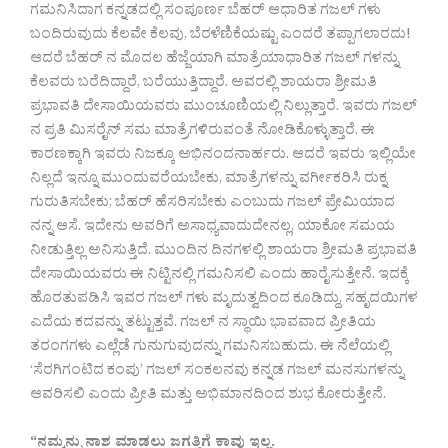
ಗಮನಿಸಿದಾಗ ಕನ್ನಡದಲ್ಲಿ ಸಂಪೂರ್ಣ ಬೆಹರ್ ಆಧಾರಿತ ಗಜಲ್ ಗಳು
ಬಂದಿರುವುದು ಕೆಲವೇ ಕೆಲವು, ಬೆರಳೆಣಿಕೆಯಷ್ಟು ಎಂದರೆ ತಪ್ಪಾಗಲಾರದು!
ಆದರೆ ಬೆಹರ್ ನ ಮೊದಲ ಹೆಜ್ಜೆಯಾಗಿ ಮಾತ್ರೆಯಾಧಾರಿತ ಗಜಲ್ ಗಳನ್ನು
ಕೆಲವರು ಬರೆದಿದ್ದಾರೆ, ಬರೆಯುತ್ತಿದ್ದಾರೆ. ಅವರಲ್ಲಿ ಶಾಯರಾ ಶ್ರೀಮತಿ
ಪ್ರಭಾವತಿ ದೇಸಾಯಿಯವರು ಮುಂಚೂಣಿಯಲ್ಲಿ ನಿಲ್ಲುತ್ತಾರೆ. ಇವರು ಗಜಲ್
ನ ಪ್ರತಿ ಮಿಸರೈನ್ ಸಮ ಮಾತ್ರೆಗಳಿರುವಂತೆ ನೋಡಿಕೊಳ್ಳುತ್ತಾರೆ. ಈ
ಕಾರಣಕ್ಕಾಗಿ ಇವರು ನಿಜಕ್ಕೂ ಅಭಿನಂದನಾರ್ಹರು. ಆದರೆ ಇವರು ಇಲ್ಲಿಯೇ
ನಿಲ್ಲದೆ ಇನ್ನೂ ಮುಂದುವರೆಯಬೇಕು, ಮಾತ್ರೆಗಳನ್ನು ವರ್ಗೀಕರಿಸಿ ರುಕ್ನ
ಗುರುತಿಸಬೇಕು; ಬೆಹರ್ ಹೆಸರಿಸಬೇಕು ಎಂಬುದು ಗಜಲ್ ಪ್ರೇಮಿಯಾದ
ನನ್ನ ಆಸೆ. ಇದೇನು ಅವರಿಗೆ ಅಸಾಧ್ಯವಾದುದೇನಲ್ಲ, ಯಾಕೋ ಸಮಯ
ನೀಡುತ್ತಿಲ್ಲ ಅನಿಸುತ್ತಿದೆ. ಮುಂದಿನ ದಿನಗಳಲ್ಲಿ ಶಾಯರಾ ಶ್ರೀಮತಿ ಪ್ರಭಾವತಿ
ದೇಸಾಯಿಯವರು ಈ ನಿಟ್ಟಿನಲ್ಲಿ ಗಮನಿಸಲಿ ಎಂದು ಹಾರೈಸುತ್ತೇನೆ. ಇದಕ್ಕೆ
ಹೊರತುಪಡಿಸಿ ಇವರ ಗಜಲ್ ಗಳು ಮೃದುತ್ವದಿಂದ ಕೂಡಿದ್ದು, ಸಹೃದಯಿಗಳ
ಎದೆಯ ಕದವನ್ನು ತಟ್ಟುತ್ತವೆ. ಗಜಲ್ ನ ಸ್ಥಾಯಿ ಭಾವವಾದ ಪ್ರೀತಿಯ
ತರಂಗಗಳು ಎಲ್ಲೆಡೆ ಗುನುಗುವುದನ್ನು ಗಮನಿಸಬಹುದು. ಈ ನೆಲೆಯಲ್ಲಿ
‘ಸೆರಗಿಗಂಟಿದ ಕಂಪು’ ಗಜಲ್ ಸಂಕಲನವು ಕನ್ನಡ ಗಜಲ್ ಮನಸುಗಳನ್ನು
ಆವರಿಸಲಿ ಎಂದು ಪ್ರೀತಿ ಮತ್ತು ಅಭಿಮಾನದಿಂದ ಶುಭ ಕೋರುತ್ತೇನೆ.‌
“ನಮ್ಮನ್ನು ನಾಶ ಮಾಡಲು ಜಗತ್ತಿಗೆ ಕಾವು ಇಲ್ಲ.