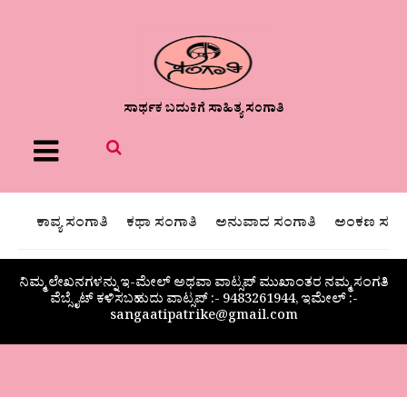
ಸಾರ್ಥಕ ಬದುಕಿಗೆ ಸಾಹಿತ್ಯ ಸಂಗಾತಿ
Menu
ಕಾವ್ಯ ಸಂಗಾತಿ
ಕಥಾ ಸಂಗಾತಿ
ಅನುವಾದ ಸಂಗಾತಿ
ಅಂಕಣ ಸಂಗಾ
ನಿಮ್ಮ ಲೇಖನಗಳನ್ನು ಇ-ಮೇಲ್ ಅಥವಾ ವಾಟ್ಸಪ್ ಮುಖಾಂತರ ನಮ್ಮ ಸಂಗತಿ
ವೆಬ್ಸೈಟ್ ಕಳಿಸಬಹುದು ವಾಟ್ಸಪ್‌ :- 9483261944, ಇಮೇಲ್ :-
sangaatipatrike@gmail.com