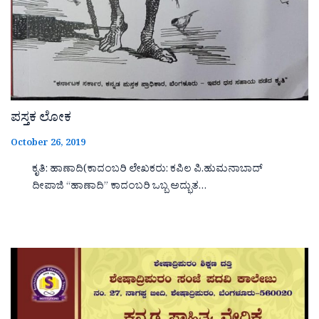
ಪಸ್ತಕ ಲೋಕ
October 26, 2019
ಕೃತಿ: ಹಾಣಾದಿ(ಕಾದಂಬರಿ ಲೇಖಕರು: ಕಪಿಲ ಪಿ.ಹುಮನಾಬಾದ್
ದೀಪಾಜಿ “ಹಾಣಾದಿ‌‌‌‌” ಕಾದಂಬರಿ ಒಬ್ಬ ಅದ್ಭುತ…