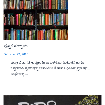
ಪುಸ್ತಕ ಸಂಭ್ರಮ
October 22, 2019
ಪುಸ್ತಕ ಬಿಡುಗಡೆ ಕಾವ್ಯಕಂದೀಲು ಬಳಗ,ಬಾಗಲಕೋಟೆ ಹಾಗೂ
ಕನ್ನಡಸಾಹಿತ್ಯಪರಿಷತ್ತು,ಬಾಗಲಕೋಟೆ ಹಾಗೂ ಫೀನಿಕ್ಸ್ ಪ್ರಕಾಶನ’_
ತೀರ್ಥಹಳ್ಳಿ, …