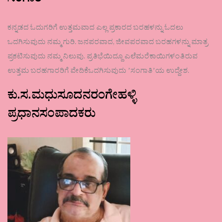
ಸಂಗಾತಿ
ಕನ್ನಡದ ಓದುಗರಿಗೆ ಉತ್ತಮವಾದ ಎಲ್ಲ ಪ್ರಕಾರದ ಬರಹಳನ್ನು ಓದಲು
ಒದಗಿಸುವುದು ನಮ್ಮ ಗುರಿ. ಜನಪರವಾದ, ಜೀವಪರವಾದ ಬರಹಗಳನ್ನು ಮಾತ್ರ
ಪ್ರಕಟಿಸುವುದು ನಮ್ಮ ನಿಲುವು. ಪ್ರತಿಭೆಯಿದ್ದೂ ಎಲೆಮರೆಕಾಯಿಗಳಂತಿರುವ
ಉತ್ತಮ ಬರಹಗಾರರಿಗೆ ವೇದಿಕೆಒದಗಿಸುವುದು ʼಸಂಗಾತಿʼಯ ಉದ್ದೇಶ.
ಕು.ಸ.ಮಧುಸೂದನರಂಗೇಹಳ್ಳಿ
ಪ್ರಧಾನಸಂಪಾದಕರು