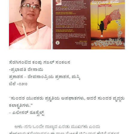
ಸೆರಗಿಗಂಟಿದ ಕಂಪು ಗಜಲ್ ಸಂಕಲನ
-ಪ್ರಭಾವತಿ ದೇಸಾಯಿ
ಪ್ರಕಾಶನ – ದೇವನಾಂಪ್ರಿಯ ಪ್ರಕಾಶನ, ಮಸ್ಕಿ
ಬೆಲೆ -೧೫೦
“
ಸುಂದರ ಯುವಕರು ಪ್ರಕೃತಿಯ ಅಪಘಾತಗಳು, ಆದರೆ ಸುಂದರ ವೃದ್ಧರು
ಕಲಾಕೃತಿಗಳು.”
– ಎಲೀನರ್ ರೂಸ್ವೆಲ್ಟ್
ಅಳು-ನಗು ಒಂದೇ ನಾಣ್ಯದ ಎರಡು ಮುಖಗಳು ಎಂದು