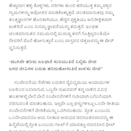
ಹೆಚ್ಚಾದಾಗ ಹಳ್ಳ-ಕೊಳ್ಳಗಳು, ನದಿಗಳು ತುಂಬಿ ಹರಿಯುತ್ತ ತಮ್ಮ ಪಕ್ಕದ
ಗ್ರಾಮಗಳನ್ನು ಆಪೋಶನ ಮಾಡಿಕೊಳ್ಳುತ್ತವೆ. ಚಂಡಮಾರುತವು ನಮ್ಮ
ತಂತ್ರಜ್ಞಾನಗಳ ಹೊರತಾಗಿಯೂ, ಹೆಚ್ಚಿನ ಪ್ರಕೃತಿಯು ಅನಿರೀಕ್ಷಿತವಾಗಿ
ಉಳಿದಿದೆ ಎಂಬ ವಿನಮ್ರ ಜ್ಞಾಪನೆಯನ್ನು ತರುತ್ತದೆ. ಇಂಥಹ
ಚಂಡಮಾರುತದ ಸಮಯದಲ್ಲಿ ಮನುಷ್ಯ ತನಗೆ ಗೊತ್ತಿಲ್ಲದಂತೆಯೇ
ದೇವರಿಗೆ ಮೊರೆ ಹೋಗುತ್ತಾನೆ ಎಂಬ ವಾಸ್ತವದ ಚಿತ್ರಣವನ್ನು ಈ ಷೇರ್
ಧ್ವನಿಸುತ್ತದೆ.‌
“
ಮುಗಿಲೇ ಹರಿದು ಜಲಧಾರೆ ಸುರಿಯುತಿದೆ ನಿಲ್ಲಿಸು ದೇವ
ಜಗದ ಜೀವಿಗಳ‌ ಬದುಕು ಹರಿದುಹೋಗುತಿದೆ
ಉಳಿಸು ದೇವ”
ಸಂವೇದನೆಯ ನೆಲೆಗಳು ಬದುಕಿನ ವೈವಿಧ್ಯಮಯ ಆಯಾಮಗಳ
ಬಲದಿಂದ ಬದಲಾಗುವ, ಒಬ್ಬನೇ ಸುಖನವರ್ ತನ್ನ ಬಾಳಿನ ವಿವಿಧ
ಹಂತಗಳಲ್ಲಿ ಬೇರೆ ಬೇರೆ ಸಂವೇದನೆಗಳಿಗೆ ಗುರಿಯಾಗಿ ಬಗೆಬಗೆಯಾಗಿ
ರಚಿಸುವಂತೆ ಮಾಡಬಹುದು, ಇಲ್ಲವೇ ಎಲ್ಲ ಘಟ್ಟಗಳಲ್ಲೂ ಒಂದೇ ರೀತಿಯ
ಸಂವೇದನೆಗಳಿಗೆ ವೇದಿಕೆಯನ್ನು ಒದಗಿಸಬಹುದು. ‘ಪ್ರೀತಿ’ ಎಂಬುದು
ಒಂದೇಯಾದರೂ ಅದು ನೀಡುವ ಅನುಭವ ಚಿರನೂತನವಾದದ್ದು. ಈ
ಹಿನ್ನೆಲೆಯಲ್ಲಿ ಪ್ರೀತಿ ಎಂಬುದು ಗಜಲ್ ಗೆ ಯಾವತ್ತೂ ನವನವೀನ ಫೀಲ್