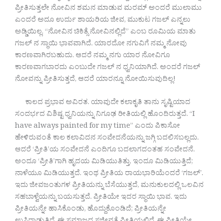
ಪ್ರೀತಿಸುತ್ತಲೇ ನೋವಿನ ಶಮನ ಮಾಡುವ ಮರಮ್ ಅಂದರೆ ಮುಲಾಮು
ಎಂದರೆ ಅದೂ ಉರ್ದು ಶಾಯರಿಯ ಜೀವ, ಮುಕುಟ ಗಜಲ್ ಎನ್ನಲು
ಅಡ್ಡಿಯಿಲ್ಲ. “ನೋವಿನ ಚಿಕಿತ್ಸೆ ನೋವಿನಲ್ಲಿದೆ” ಎಂಬ ರೂಮಿಯ ಮಾತು
ಗಜಲ್ ನ ಸ್ಥಾಯಿ ಭಾವವಾಗಿದೆ. ಯಾರದೋ ನಗುವಿಗೆ ನಮ್ಮ ನೋವು
ಕಾರಣವಾಗಿರಬಹುದು. ಆದರೆ ನಮ್ಮ ನಗು ಯಾರ ನೋವಿಗೂ
ಕಾರಣವಾಗಬಾರದು ಎಂಬುದೇ ಗಜಲ್ ನ ಧ್ವನಿಯಾಗಿದೆ. ಅಂದರೆ ಗಜಲ್
ನೋವನ್ನು ಪ್ರೀತಿಸುತ್ತದೆ, ಆದರೆ ಯಾರನ್ನೂ ನೋಯಿಸುವುದಿಲ್ಲ!
ಕಾಲದ ಪ್ರಭಾವ ಅವಿರತ. ಯಾವುದೇ ಕಲಾಕೃತಿ ತಾನು ಸೃಷ್ಟಿಯಾದ
ಸಂದರ್ಭದ ವಿಶಿಷ್ಟ ಧ್ವನಿಯನ್ನು ನಿಗೂಢ ರೀತಿಯಲ್ಲಿ ಹೊಂದಿರುತ್ತದೆ. “I
have always painted for my time” ಎಂದು ಪಿಕಾಸೋ
ಹೇಳಿರುವಂತೆ ಕಾಲ ಕಲಾವಿದನ ಸಂವೇದನೆಯನ್ನು ಜಗ್ಗಿ ಬದಲಿಸಬಲ್ಲದು.
ಆದರೆ ‘ಪ್ರೀತಿ’ಯ ಸಂವೇದನೆ ಎಂದಿಗೂ ಬದಲಾಗದಂತಹ ಸಂವೇದನೆ.
ಅಂದೂ ‘ಪ್ರೀತಿ’ಗಾಗಿ ಹೃದಯ ಮಿಡಿಯುತಿತ್ತು, ಇಂದೂ ಮಿಡಿಯುತ್ತಿದೆ;
ನಾಳೆಯೂ ಮಿಡಿಯುತ್ತದೆ. ಇಂಥ ಪ್ರೀತಿಯ ರಾಯಭಾರಿಯೆಂದರೆ ‘ಗಜಲ್’.
ಇದು ಜೀವಜಂತುಗಳ ಪ್ರೀತಿಯನ್ನು ಬೆಸೆಯುತ್ತದೆ, ಮನುಕುಲದಲ್ಲಿ ಒಲವಿನ
ಸಹಬಾಳ್ವೆಯನ್ನು ಬಯಸುತ್ತದೆ. ಪ್ರೀತಿಯೇ ಇದರ ಸ್ಥಾಯಿ ಭಾವ. ಇದು
ಪ್ರೀತಿಯನ್ನೇ ಹಾಸಿಕೊಂಡು, ಹೊದ್ದುಕೊಂಡಿದೆ; ಪ್ರೀತಿಯನ್ನೇ